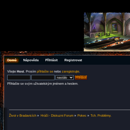
Domů
Nápověda
Přihlásit
Registrovat
Vítejte
Host
. Prosím
přihlašte se
nebo
zaregistrujte
.
Přihlašte se svým uživatelským jménem a heslem.
Život v Bradavicích
»
Hráči - Diskuzni Forum
»
Pokec
»
Tch. Problémy.