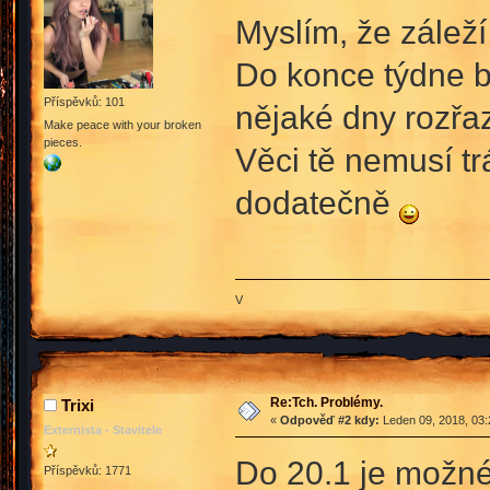
Myslím, že zálež
Do konce týdne by
Příspěvků: 101
nějaké dny rozřaz
Make peace with your broken
pieces.
Věci tě nemusí tr
dodatečně
V
Re:Tch. Problémy.
Trixi
«
Odpověď #2 kdy:
Leden 09, 2018, 03:
Externista - Stavitele
Do 20.1 je možné
Příspěvků: 1771