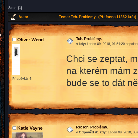
Stran: [
1
]
Autor
Téma: Tch. Problémy. (Přečteno 11362 krát)
Tch. Problémy.
Oliver Wend
«
kdy:
Leden 09, 2018, 01:54:20 odpoled
Chci se zeptat, 
na kterém mám zvb
Příspěvků: 6
bude se to dát ně
Re:Tch. Problémy.
Katie Vayne
«
Odpověď #1 kdy:
Leden 09, 2018, 03: