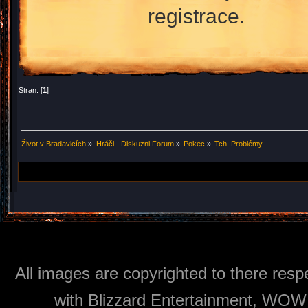
registrace.
Stran: [
1
]
Život v Bradavicích
»
Hráči - Diskuzni Forum
»
Pokec
»
Tch. Problémy.
All images are copyrighted to there respe
with Blizzard Entertainment, WOW: 