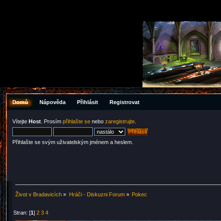
Domů
Nápověda
Přihlásit
Registrovat
Vítejte
Host
. Prosím
přihlašte se
nebo
zaregistrujte
.
Přihlašte se svým uživatelským jménem a heslem.
Život v Bradavicích
»
Hráči - Diskuzni Forum
»
Pokec
Stran: [
1
]
2
3
4