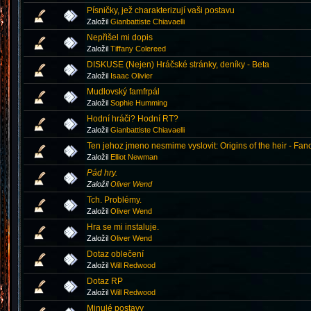
Písničky, jež charakterizují vaši postavu
Založil
Gianbattiste Chiavaelli
Nepřišel mi dopis
Založil
Tiffany Colereed
DISKUSE (Nejen) Hráčské stránky, deníky - Beta
Založil
Isaac Olivier
Mudlovský famfrpál
Založil
Sophie Humming
Hodní hráči? Hodní RT?
Založil
Gianbattiste Chiavaelli
Ten jehoz jmeno nesmime vyslovit: Origins of the heir - Fan
Založil
Elliot Newman
Pád hry.
Založil
Oliver Wend
Tch. Problémy.
Založil
Oliver Wend
Hra se mi instaluje.
Založil
Oliver Wend
Dotaz oblečení
Založil
Will Redwood
Dotaz RP
Založil
Will Redwood
Minulé postavy