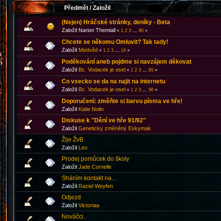
Předmět
/
Založil
(Nejen) Hráčské stránky, deníky - Beta
Založil Narion Themiall
«
1
2
3
...
80
»
Chcete se někomu Omluvit? Tak tady!
Založil
Medvěd
«
1
2
3
...
14
»
Poděkování aneb pojdme si navzájem děkovat
Založil
Bc. Vodacek je osel
«
1
2
3
...
95
»
Co vsecko se da na najit na internetu
Založil
Bc. Vodacek je osel
«
1
2
3
...
56
»
Doporučení: změňte si barvu písma ve hře!
Založil
Katie Nolin
Diskuse k "Dění ve hře 91/92"
Založil
Geneticky změněný Eskymak
Žije ŽvB
Založil
Leo
Prodej pomůcek do školy
Založil
Jade Cornelle
Sháním kontakt na...
Založil
Raziel Weyfen
Odjezd
Založil
Victoriaa
Nováčci.