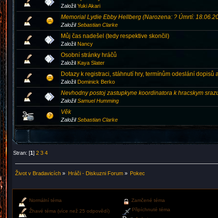
Založil
Yuki Akari
Memorial Lydie Ebby Hellberg (Narozena: ? Úmrtí: 18.06.2
Založil
Sebastian Clarke
Můj čas nadešel (tedy respektive skončil)
Založil
Nancy
Osobní stránky hráčů
Založil
Kaya Slater
Dotazy k registraci, stáhnutí hry, termínům odeslání dopisů a
Založil
Dominick Berko
Nevhodny postoj zastupkyne koordinatora k hracskym sra
Založil
Samuel Humming
Věk
Založil
Sebastian Clarke
Stran: [
1
]
2
3
4
Život v Bradavicích
»
Hráči - Diskuzni Forum
»
Pokec
Normální téma
Zamčené téma
Připíchnuté téma
Žhavé téma (více než 25 odpovědí)