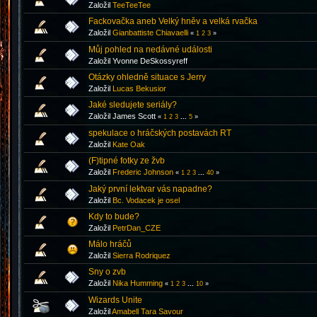
Založil
TeeTeeTee
Fackovačka aneb Velký hněv a velká rvačka
Založil
Gianbattiste Chiavaelli
«
1
2
3
»
Můj pohled na nedávné události
Založil Yvonne DeSkossyreff
Otázky ohledně situace s Jerry
Založil
Lucas Bekusior
Jaké sledujete seriály?
Založil James Scott
«
1
2
3
...
5
»
spekulace o hráčských postavách RT
Založil
Kate Oak
(F)tipné fotky ze žvb
Založil
Frederic Johnson
«
1
2
3
...
40
»
Jaký první lektvar vás napadne?
Založil
Bc. Vodacek je osel
Kdy to bude?
Založil
PetrDan_CZE
Málo hráčů
Založil
Sierra Rodriquez
Sny o zvb
Založil
Nika Humming
«
1
2
3
...
10
»
Wizards Unite
Založil
Amabell Tara Savour