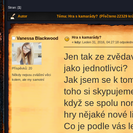
Stran: [
1
]
Autor
Téma: Hra s kamarády? (Přečteno 22329 krá
Hra s kamarády?
Vanessa Blackwood
«
kdy:
Leden 31, 2016, 04:27:18 odpoledn
Jen tak ze zvěda
jako jednotlivci?
Příspěvků: 20
Někdy nejsou zvláštní věci
Jak jsem se k to
kolem, ale my samotní
toho si skypujeme
když se spolu no
hry nějaké nové l
Co je podle vás le