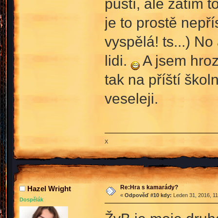
pustí, ale zatím
je to prostě nepří
vyspělá! ts...) N
lidi.
A jsem hroz
tak na příští ško
veseleji.
X
Re:Hra s kamarády?
Hazel Wright
«
Odpověď #10 kdy:
Leden 31, 2016, 11
Dospělák