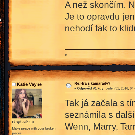
A než skončím. N
Je to opravdu jen
nehodí tak to kli
X
Re:Hra s kamarády?
Katie Vayne
«
Odpověď #1 kdy:
Leden 31, 2016, 04:
Tak já začala s t
seznámila s další
Příspěvků: 101
Wenn, Marry, Ta
Make peace with your broken
pieces.