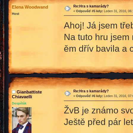
Re:Hra s kamarády?
Elena Woodwand
«
Odpověď #5 kdy:
Leden 31, 2016, 06:
Host
Ahoj! Já jsem tř
Na tuto hru jsem 
ěm dřív bavila a 
Re:Hra s kamarády?
Gianbattiste
Chiavaelli
«
Odpověď #6 kdy:
Leden 31, 2016, 07:
Dospělák
ŽvB je známo svo
Ještě před pár l