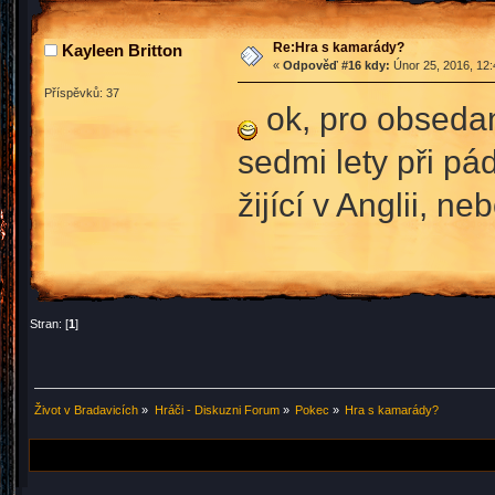
Re:Hra s kamarády?
Kayleen Britton
«
Odpověď #16 kdy:
Únor 25, 2016, 12:
Příspěvků: 37
ok, pro obsedan
sedmi lety při pá
žijící v Anglii, n
Stran: [
1
]
Život v Bradavicích
»
Hráči - Diskuzni Forum
»
Pokec
»
Hra s kamarády?