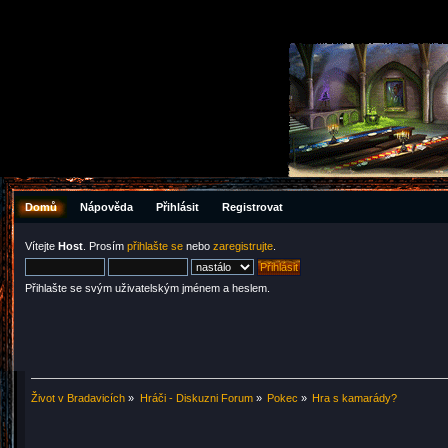
Domů
Nápověda
Přihlásit
Registrovat
Vítejte
Host
. Prosím
přihlašte se
nebo
zaregistrujte
.
Přihlašte se svým uživatelským jménem a heslem.
Život v Bradavicích
»
Hráči - Diskuzni Forum
»
Pokec
»
Hra s kamarády?