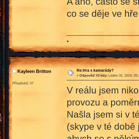
A ano, často se 
co se děje ve hře
♥
Re:Hra s kamarády?
Kayleen Britton
«
Odpověď #3 kdy:
Leden 31, 2016, 05:
Příspěvků: 37
V reálu jsem nik
provozu a poměrn
Našla jsem si v t
(skype v té době 
abych se s někým