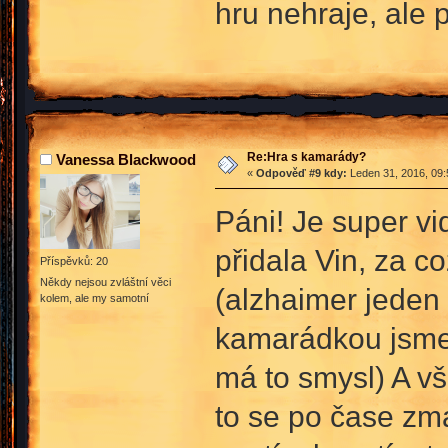
hru nehraje, ale
Re:Hra s kamarády?
Vanessa Blackwood
«
Odpověď #9 kdy:
Leden 31, 2016, 09:
Páni! Je super vi
přidala Vin, za c
Příspěvků: 20
Někdy nejsou zvláštní věci
(alzhaimer jeden
kolem, ale my samotní
kamarádkou jsme s
má to smysl) A vš
to se po čase zm