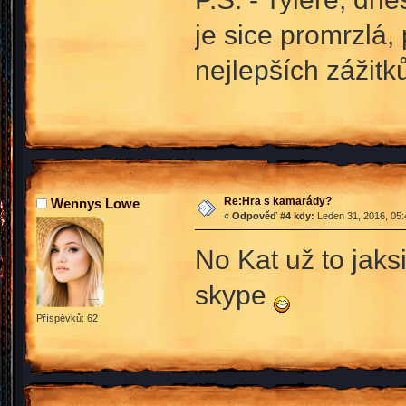
je sice promrzlá,
nejlepších zážitk
Re:Hra s kamarády?
Wennys Lowe
«
Odpověď #4 kdy:
Leden 31, 2016, 05:
No Kat už to jak
skype
Příspěvků: 62