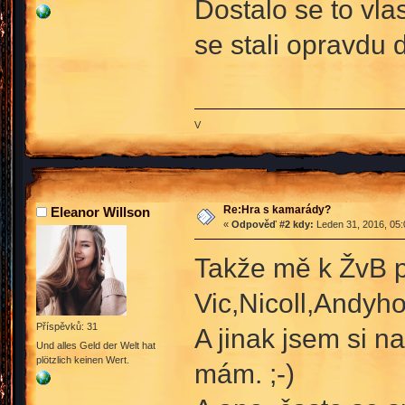
Dostalo se to vla
se stali opravdu 
V
Re:Hra s kamarády?
Eleanor Willson
«
Odpověď #2 kdy:
Leden 31, 2016, 05:
Takže mě k ŽvB p
Vic,Nicoll,Andyh
Příspěvků: 31
A jinak jsem si na
Und alles Geld der Welt hat
plötzlich keinen Wert.
mám. ;-)