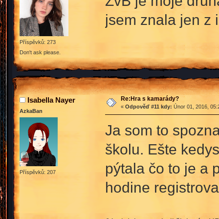
ŽvB je moje druh
jsem znala jen z 
Příspěvků: 273
Don't ask please.
Re:Hra s kamarády?
Isabella Nayer
«
Odpověď #11 kdy:
Únor 01, 2016, 05:
AzkaBan
Ja som to spozna
školu. Ešte kedys
pýtala čo to je a
Příspěvků: 207
hodine registrova