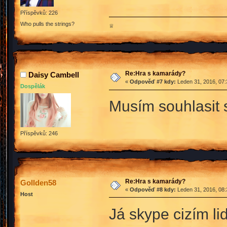
Příspěvků: 226
Who pulls the strings?
♕
Re:Hra s kamarády?
Daisy Cambell
«
Odpověď #7 kdy:
Leden 31, 2016, 07:
Dospělák
Musím souhlasit 
Příspěvků: 246
Re:Hra s kamarády?
Gollden58
«
Odpověď #8 kdy:
Leden 31, 2016, 08:
Host
Já skype cizím l