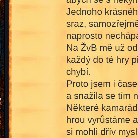
Jednoho krásného
sraz, samozřejmě
naprosto nechápal
Na ŽvB mě už od z
každý do té hry 
chybí.
Proto jsem i čase
a snažila se tím ně
Některé kamarády 
hrou vyrůstáme a
si mohli dřív mysl