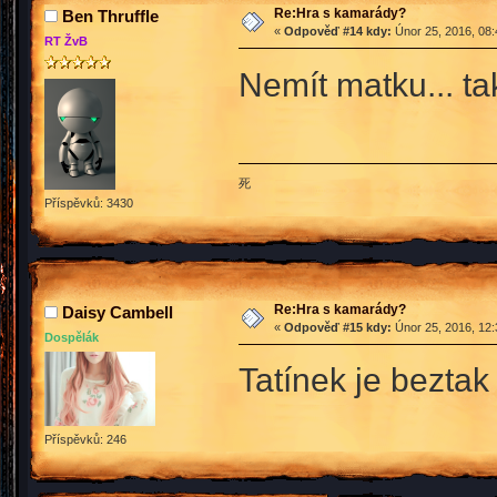
Re:Hra s kamarády?
Ben Thruffle
«
Odpověď #14 kdy:
Únor 25, 2016, 08:
RT ŽvB
Nemít matku... ta
死
Příspěvků: 3430
Re:Hra s kamarády?
Daisy Cambell
«
Odpověď #15 kdy:
Únor 25, 2016, 12:
Dospělák
Tatínek je beztak
Příspěvků: 246