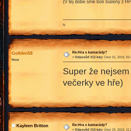
(V tej dobe sme boli šialený z H
N
Re:Hra s kamarády?
Gollden58
«
Odpověď #12 kdy:
Únor 01, 2016, 02:
Host
Super že nejsem 
večerky ve hře)
Re:Hra s kamarády?
Kayleen Britton
«
Odpověď #13 kdy:
Únor 24, 2016, 11: