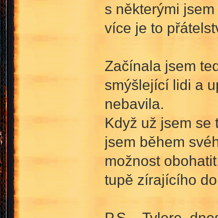
s některými jsem 
více je to přátels
Začínala jsem te
smýšlející lidi a
nebavila.
Když už jsem se t
jsem během svého 
možnost obohatit,
tupě zírajícího d
P.S. - Tylere, dn