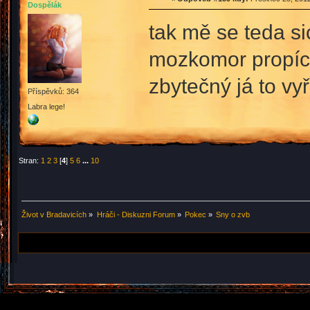
Dospělák
tak mě se teda sic
mozkomor propích
zbytečný já to vy
Příspěvků: 364
Labra lege!
Stran:
1
2
3
[
4
]
5
6
...
10
Život v Bradavicích
»
Hráči - Diskuzni Forum
»
Pokec
»
Sny o zvb