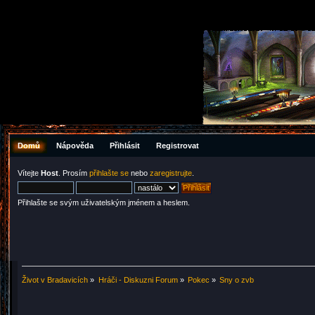
Domů
Nápověda
Přihlásit
Registrovat
Vítejte
Host
. Prosím
přihlašte se
nebo
zaregistrujte
.
Přihlašte se svým uživatelským jménem a heslem.
Život v Bradavicích
»
Hráči - Diskuzni Forum
»
Pokec
»
Sny o zvb