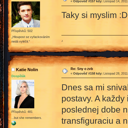
«
Odpověď #157 kdy:
Listopad 14, 2011
Taky si myslim :
Příspěvků: 502
„Hloupost se vyfackováním
♪
nedá vyléčit.“
Re: Sny o zvb
Katie Nolin
«
Odpověď #158 kdy:
Listopad 28, 2011
Dospělák
Dnes sa mi sniva
postavy. A každy 
poslednej dobe n
Příspěvků: 481
transfiguraciu a 
...but she remembers.