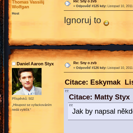
Re: Sny o zvb
Thomas Vassilij
Wolfgan
«
Odpověď #125 kdy:
Listopad 10, 2011
Host
Ignoruj to
Re: Sny o zvb
Daniel Aaron Styx
«
Odpověď #126 kdy:
Listopad 10, 2011
Citace: Eskymak Lis
Citace: Matty Styx
Příspěvků: 502
„Hloupost se vyfackováním
Jak by napsal někdo
nedá vyléčit.“