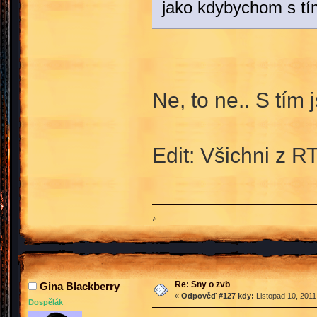
jako kdybychom s tí
Ne, to ne.. S tím 
Edit: Všichni z 
♪
Re: Sny o zvb
Gina Blackberry
«
Odpověď #127 kdy:
Listopad 10, 2011
Dospělák