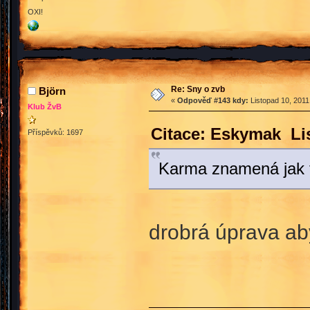
OXI!
Re: Sny o zvb
Björn
«
Odpověď #143 kdy:
Listopad 10, 2011
Klub ŽvB
Citace: Eskymak Lis
Příspěvků: 1697
Karma znamená jak tě 
drobrá úprava ab