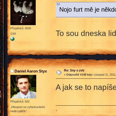
Nojo furt mě je něk
Příspěvků: 4635
To sou dneska lidi
OXI!
Re: Sny o zvb
Daniel Aaron Styx
«
Odpověď #148 kdy:
Listopad 11, 2011
A jak se to napí
Příspěvků: 502
„Hloupost se vyfackováním
♪
nedá vyléčit.“