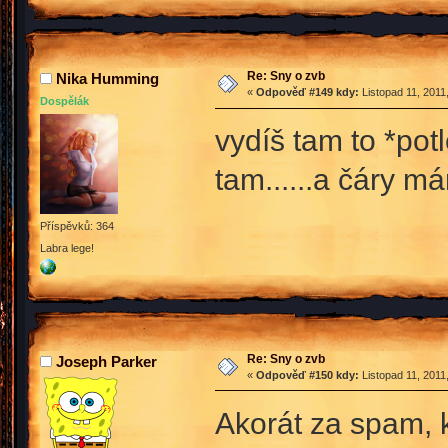
Re: Sny o zvb
Nika Humming
«
Odpověď #149 kdy:
Listopad 11, 2011
Dospělák
vydíš tam to *pot
tam......a čáry m
Příspěvků: 364
Labra lege!
Re: Sny o zvb
Joseph Parker
«
Odpověď #150 kdy:
Listopad 11, 2011
Akorát za spam, 