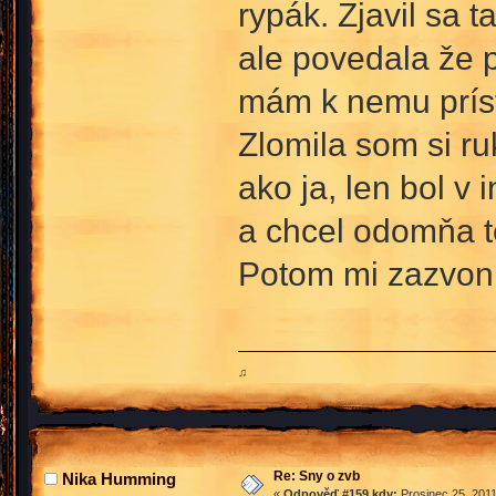
rypák. Zjavil sa 
ale povedala že p
mám k nemu prísť
Zlomila som si ru
ako ja, len bol v 
a chcel odomňa t
Potom mi zazvonil
♫
Re: Sny o zvb
Nika Humming
«
Odpověď #159 kdy:
Prosinec 25, 2011