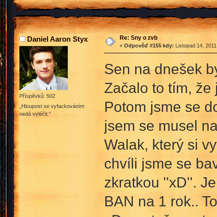
Re: Sny o zvb
Daniel Aaron Styx
«
Odpověď #155 kdy:
Listopad 14, 2011
Sen na dnešek by
Začalo to tím, že 
Příspěvků: 502
Potom jsme se do
„Hloupost se vyfackováním
nedá vyléčit.“
jsem se musel na 
Walak, který si v
chvíli jsme se ba
zkratkou ''xD''. 
BAN na 1 rok.. To