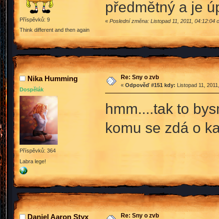
předmětný a je ú
Příspěvků: 9
«
Poslední změna: Listopad 11, 2011, 04:12:04
Think different and then again
Re: Sny o zvb
Nika Humming
«
Odpověď #151 kdy:
Listopad 11, 2011
Dospělák
hmm....tak to bys
komu se zdá o k
Příspěvků: 364
Labra lege!
Re: Sny o zvb
Daniel Aaron Styx