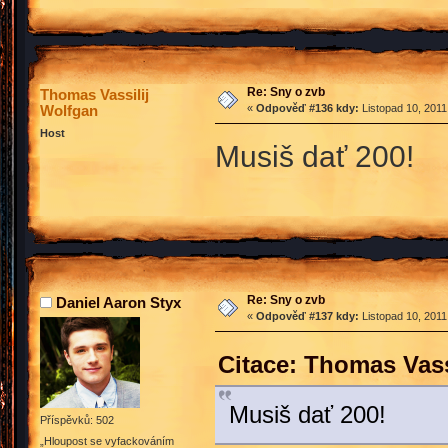
Re: Sny o zvb
Thomas Vassilij
Wolfgan
«
Odpověď #136 kdy:
Listopad 10, 2011
Host
Musiš dať 200!
Re: Sny o zvb
Daniel Aaron Styx
«
Odpověď #137 kdy:
Listopad 10, 2011
Citace: Thomas Vass
Musiš dať 200!
Příspěvků: 502
„Hloupost se vyfackováním