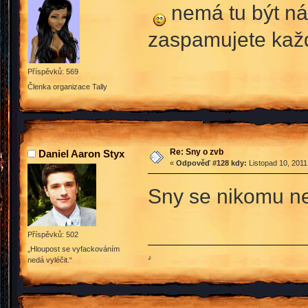
nemá tu být n
zaspamujete kaž
Příspěvků: 569
Členka organizace Tally
Re: Sny o zvb
Daniel Aaron Styx
«
Odpověď #128 kdy:
Listopad 10, 2011
Sny se nikomu nez
Příspěvků: 502
„Hloupost se vyfackováním
♪
nedá vyléčit.“