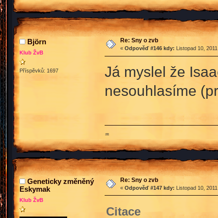
Re: Sny o zvb
Björn
«
Odpověď #146 kdy:
Listopad 10, 2011
Klub ŽvB
Já myslel že Isa
Příspěvků: 1697
nesouhlasíme (pr
♒
Re: Sny o zvb
Geneticky změněný
Eskymak
«
Odpověď #147 kdy:
Listopad 10, 2011
Klub ŽvB
Citace