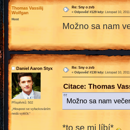
Re: Sny o zvb
Thomas Vassilij
Wolfgan
«
Odpověď #129 kdy:
Listopad 10, 2011
Host
Možno sa nam ve
Re: Sny o zvb
Daniel Aaron Styx
«
Odpověď #130 kdy:
Listopad 10, 2011
Citace: Thomas Vass
Možno sa nam večer
Příspěvků: 502
„Hloupost se vyfackováním
nedá vyléčit.“
*to se mi líbí*