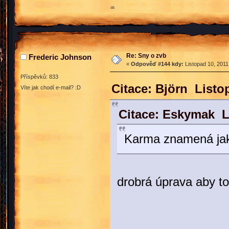
♒
Re: Sny o zvb
Frederic Johnson
«
Odpověď #144 kdy:
Listopad 10, 2011
Příspěvků: 833
Citace: Björn Listo
Víte jak chodí e-mail? :D
Citace: Eskymak L
Karma znamená jak
drobrá úprava aby to