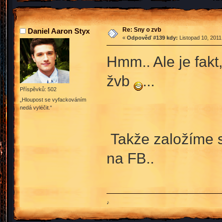
Re: Sny o zvb
Daniel Aaron Styx
«
Odpověď #139 kdy:
Listopad 10, 2011
Hmm.. Ale je fakt
žvb
...
Příspěvků: 502
„Hloupost se vyfackováním
nedá vyléčit.“
Takže založíme s
na FB..
♪