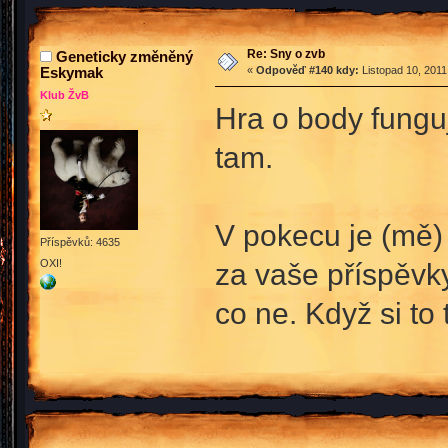
Re: Sny o zvb
Geneticky změněný
Eskymak
«
Odpověď #140 kdy:
Listopad 10, 2011
Klub ŽvB
Hra o body fungu
tam.
V pokecu je (mě) 
Příspěvků: 4635
OXI!
za vaše příspěvky
co ne. Když si to