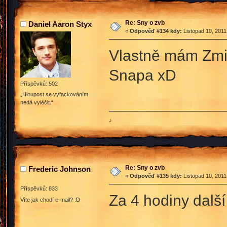
Re: Sny o zvb
Daniel Aaron Styx
«
Odpověď #134 kdy:
Listopad 10, 2011
Vlastně mám Zmij
Snapa xD
Příspěvků: 502
„Hloupost se vyfackováním
nedá vyléčit.“
♪
Re: Sny o zvb
Frederic Johnson
«
Odpověď #135 kdy:
Listopad 10, 2011
Příspěvků: 833
Za 4 hodiny další
Víte jak chodí e-mail? :D