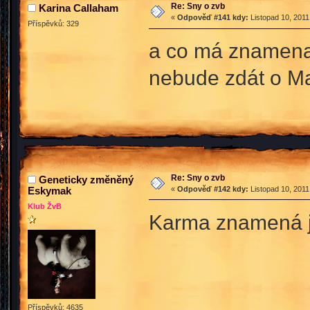
Re: Sny o zvb
Karina Callaham
«
Odpověď #141 kdy:
Listopad 10, 2011
Příspěvků: 329
a co má znamena
nebude zdát o Ma
Re: Sny o zvb
Geneticky změněný
Eskymak
«
Odpověď #142 kdy:
Listopad 10, 2011
Klub ŽvB
Karma znamená jak
Příspěvků: 4635