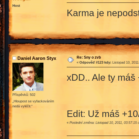
Host
Karma je nepods
Re: Sny o zvb
Daniel Aaron Styx
«
Odpověď #123 kdy:
Listopad 10, 2011
xDD.. Ale ty máš 
Příspěvků: 502
„Hloupost se vyfackováním
nedá vyléčit.“
Edit: Už máš +10
«
Poslední změna: Listopad 10, 2011, 03:57:15 