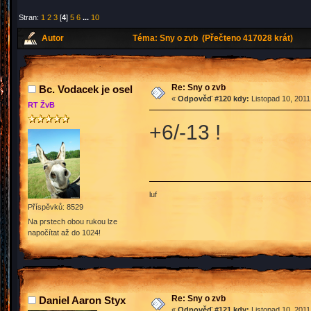
Stran:
1
2
3
[
4
]
5
6
...
10
Autor
Téma: Sny o zvb (Přečteno 417028 krát)
Re: Sny o zvb
Bc. Vodacek je osel
«
Odpověď #120 kdy:
Listopad 10, 2011
RT ŽvB
+6/-13 !
luf
Příspěvků: 8529
Na prstech obou rukou lze
napočítat až do 1024!
Re: Sny o zvb
Daniel Aaron Styx
«
Odpověď #121 kdy:
Listopad 10, 2011