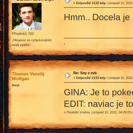
«
Odpověď #132 kdy:
Listopad 10, 2011
Hmm.. Docela je 
Příspěvků: 502
„Hloupost se vyfackováním
♪
nedá vyléčit.“
Re: Sny o zvb
Thomas Vassilij
Wolfgan
«
Odpověď #133 kdy:
Listopad 10, 2011
Host
GINA: Je to poke
EDIT: naviac je t
«
Poslední změna: Listopad 10, 2011, 04:09:05 