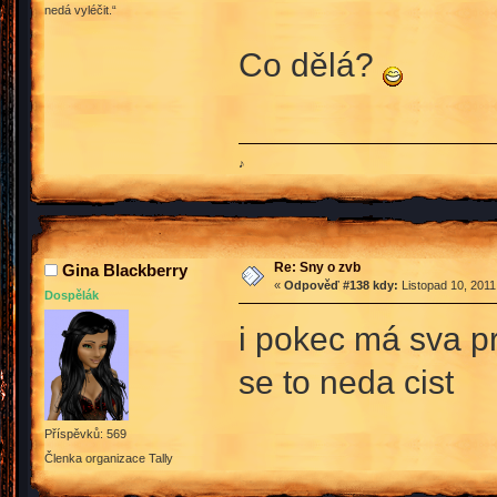
nedá vyléčit.“
Co dělá?
♪
Re: Sny o zvb
Gina Blackberry
«
Odpověď #138 kdy:
Listopad 10, 2011
Dospělák
i pokec má sva pr
se to neda cist
Příspěvků: 569
Členka organizace Tally