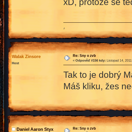
xD, protože se te
♪
Re: Sny o zvb
Walak Zinsore
«
Odpověď #156 kdy:
Listopad 14, 2011
Host
Tak to je dobrý M
Máš kliku, žes ne
Re: Sny o zvb
Daniel Aaron Styx