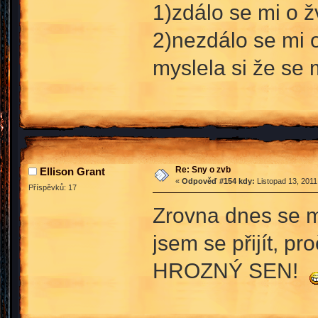
1)zdálo se mi o 
2)nezdálo se mi o
myslela si že se 
Re: Sny o zvb
Ellison Grant
«
Odpověď #154 kdy:
Listopad 13, 2011
Příspěvků: 17
Zrovna dnes se mi
jsem se přijít, pr
HROZNÝ SEN!