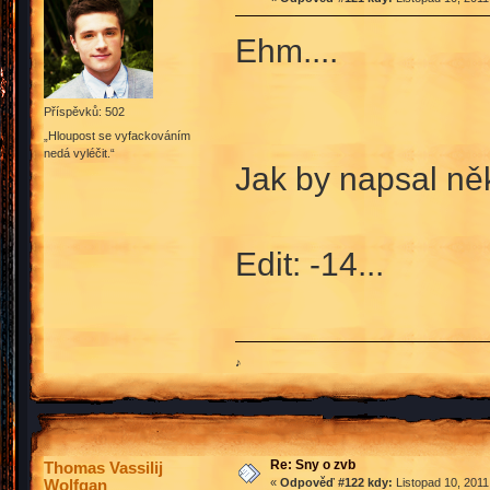
Ehm....
Příspěvků: 502
„Hloupost se vyfackováním
nedá vyléčit.“
Jak by napsal něk
Edit: -14...
♪
Re: Sny o zvb
Thomas Vassilij
Wolfgan
«
Odpověď #122 kdy:
Listopad 10, 2011