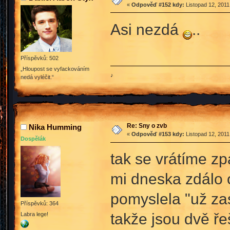
«
Odpověď #152 kdy:
Listopad 12, 2011
Asi nezdá
..
Příspěvků: 502
„Hloupost se vyfackováním
♪
nedá vyléčit.“
Re: Sny o zvb
Nika Humming
«
Odpověď #153 kdy:
Listopad 12, 2011
Dospělák
tak se vrátíme zp
mi dneska zdálo 
pomyslela "už za
Příspěvků: 364
takže jsou dvě ře
Labra lege!