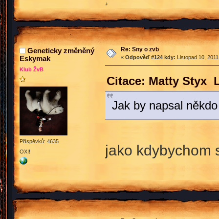
♪
Re: Sny o zvb
Geneticky změněný
Eskymak
«
Odpověď #124 kdy:
Listopad 10, 2011
Klub ŽvB
Citace: Matty Styx 
Jak by napsal někdo 
Příspěvků: 4635
jako kdybychom s
OXI!