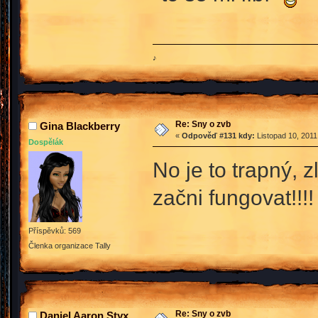
♪
Re: Sny o zvb
Gina Blackberry
«
Odpověď #131 kdy:
Listopad 10, 2011
Dospělák
No je to trapný,
začni fungovat!!!!
Příspěvků: 569
Členka organizace Tally
Re: Sny o zvb
Daniel Aaron Styx