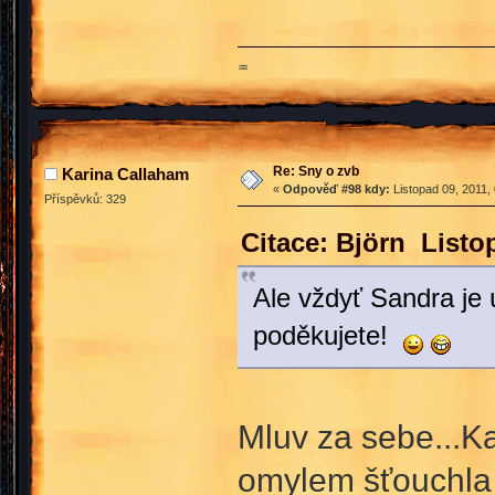
♒
Re: Sny o zvb
Karina Callaham
«
Odpověď #98 kdy:
Listopad 09, 2011,
Příspěvků: 329
Citace: Björn Listo
Ale vždyť Sandra je ú
poděkujete!
Mluv za sebe...Ka
omylem šťouchla 