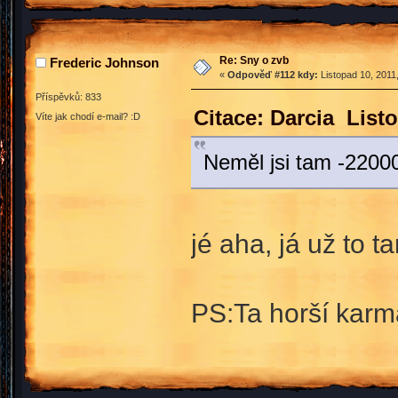
Re: Sny o zvb
Frederic Johnson
«
Odpověď #112 kdy:
Listopad 10, 2011
Příspěvků: 833
Citace: Darcia List
Víte jak chodí e-mail? :D
Neměl jsi tam -2200
jé aha, já už to
PS:Ta horší karma