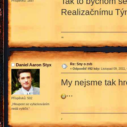
Tak to bychom se j
Příspěvků: 1697
Realizačnímu T
♒
Re: Sny o zvb
Daniel Aaron Styx
«
Odpověď #92 kdy:
Listopad 09, 2011,
My nejsme tak h
...
Příspěvků: 502
„Hloupost se vyfackováním
nedá vyléčit.“
♪