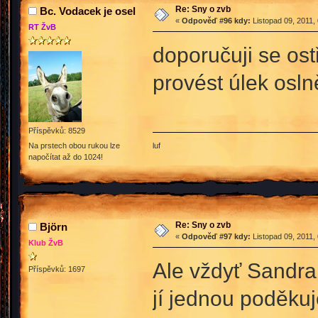
Re: Sny o zvb
Bc. Vodacek je osel
«
Odpověď #96 kdy:
Listopad 09, 2011,
RT ŽvB
doporučuji se ost
provést úlek osl
Příspěvků: 8529
luf
Na prstech obou rukou lze
napočítat až do 1024!
Re: Sny o zvb
Björn
«
Odpověď #97 kdy:
Listopad 09, 2011,
Klub ŽvB
Ale vždyť Sandra 
Příspěvků: 1697
jí jednou poděku