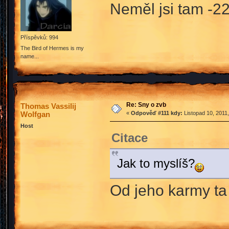
Neměl jsi tam -2
Příspěvků: 994
The Bird of Hermes is my
name...
Re: Sny o zvb
Thomas Vassilij
Wolfgan
«
Odpověď #111 kdy:
Listopad 10, 2011
Host
Citace
Jak to myslíš?
Od jeho karmy ta 