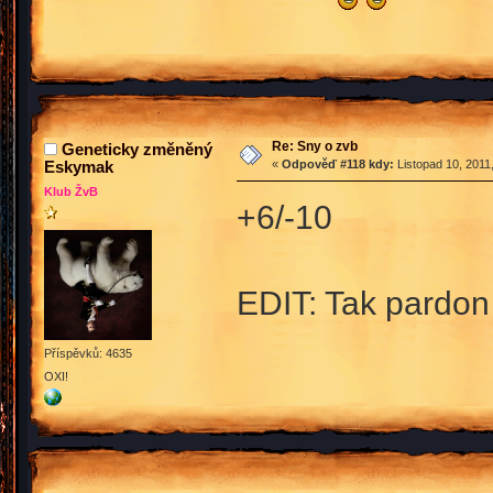
Re: Sny o zvb
Geneticky změněný
Eskymak
«
Odpověď #118 kdy:
Listopad 10, 2011
Klub ŽvB
+6/-10
EDIT: Tak pardon
Příspěvků: 4635
OXI!