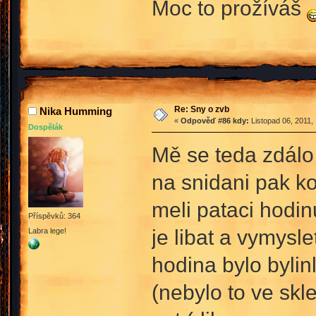
Moc to prožíváš
Re: Sny o zvb
Nika Humming
«
Odpověď #86 kdy:
Listopad 06, 2011,
Dospělák
Mě se teda zdálo 
na snidani pak ko
meli pataci hodin
Příspěvků: 364
je libat a vymysl
Labra lege!
hodina bylo bylin
(nebylo to ve skl