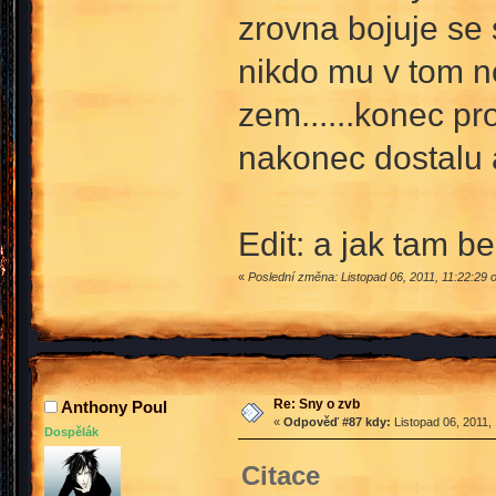
zrovna bojuje se
nikdo mu v tom ne
zem......konec pr
nakonec dostalu a
Edit: a jak tam 
«
Poslední změna: Listopad 06, 2011, 11:22:29
Re: Sny o zvb
Anthony Poul
«
Odpověď #87 kdy:
Listopad 06, 2011,
Dospělák
Citace