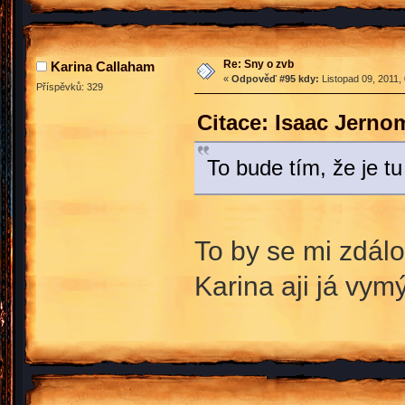
Re: Sny o zvb
Karina Callaham
«
Odpověď #95 kdy:
Listopad 09, 2011,
Příspěvků: 329
Citace: Isaac Jerno
To bude tím, že je tu
To by se mi zdál
Karina aji já vym