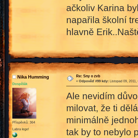
ačkoliv Karina by
napařila školní tr
hlavně Erik..Našt
Re: Sny o zvb
Nika Humming
«
Odpověď #99 kdy:
Listopad 09, 2011,
Dospělák
Ale nevidím důvod
milovat, že ti dě
minimálně jednoho
Příspěvků: 364
tak by to nebylo 
Labra lege!