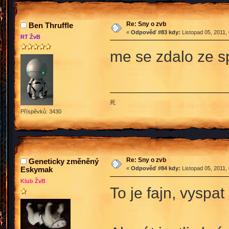
Re: Sny o zvb
Ben Thruffle
«
Odpověď #83 kdy:
Listopad 05, 2011,
RT ŽvB
me se zdalo ze s
死
Příspěvků: 3430
Re: Sny o zvb
Geneticky změněný
Eskymak
«
Odpověď #84 kdy:
Listopad 05, 2011,
Klub ŽvB
To je fajn, vyspa