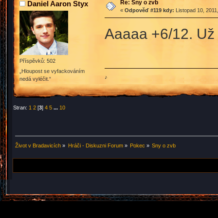
Re: Sny o zvb
Daniel Aaron Styx
«
Odpověď #119 kdy:
Listopad 10, 2011
Aaaaa +6/12. Už 
Příspěvků: 502
„Hloupost se vyfackováním
♪
nedá vyléčit.“
Stran:
1
2
[
3
]
4
5
...
10
Život v Bradavicích
»
Hráči - Diskuzni Forum
»
Pokec
»
Sny o zvb