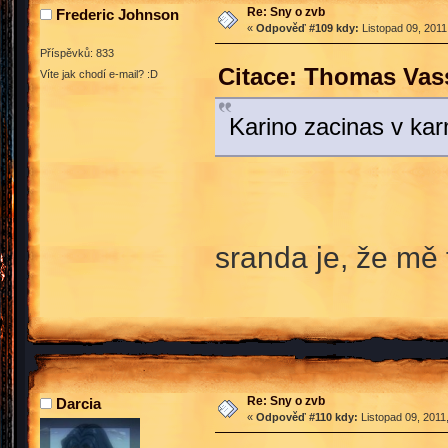
Re: Sny o zvb
Frederic Johnson
«
Odpověď #109 kdy:
Listopad 09, 2011
Příspěvků: 833
Citace: Thomas Vass
Víte jak chodí e-mail? :D
Karino zacinas v k
sranda je, že mě
Re: Sny o zvb
Darcia
«
Odpověď #110 kdy:
Listopad 09, 2011