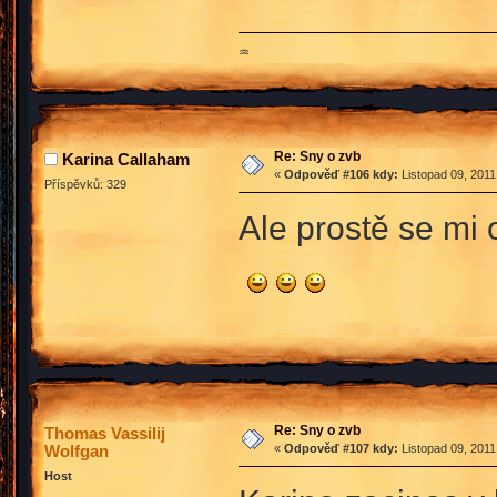
♒
Re: Sny o zvb
Karina Callaham
«
Odpověď #106 kdy:
Listopad 09, 2011
Příspěvků: 329
Ale prostě se mi o
Re: Sny o zvb
Thomas Vassilij
Wolfgan
«
Odpověď #107 kdy:
Listopad 09, 2011
Host