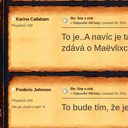
Re: Sny o zvb
Karina Callaham
«
Odpověď #93 kdy:
Listopad 09, 2011,
Příspěvků: 329
To je..A navíc je
zdává o Maëvlixc
Re: Sny o zvb
Frederic Johnson
«
Odpověď #94 kdy:
Listopad 09, 2011,
Příspěvků: 833
To bude tím, že j
Víte jak chodí e-mail? :D