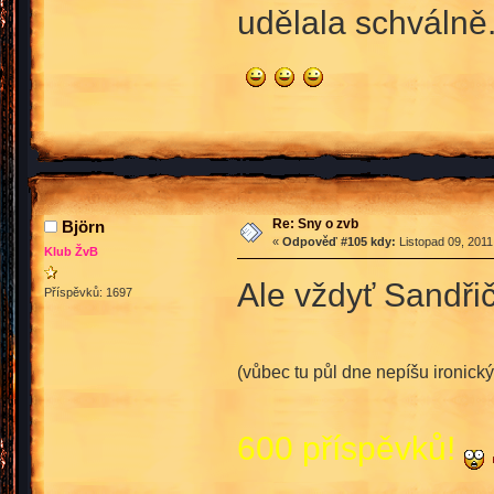
udělala schválně
Re: Sny o zvb
Björn
«
Odpověď #105 kdy:
Listopad 09, 2011
Klub ŽvB
Ale vždyť Sandři
Příspěvků: 1697
(vůbec tu půl dne nepíšu ironický
600 příspěvků!