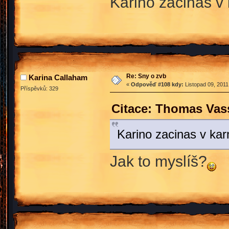
Karino zacinas 
Re: Sny o zvb
Karina Callaham
«
Odpověď #108 kdy:
Listopad 09, 2011
Příspěvků: 329
Citace: Thomas Vass
Karino zacinas v k
Jak to myslíš?