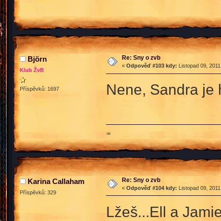
Re: Sny o zvb
Björn
«
Odpověď #103 kdy:
Listopad 09, 2011
Klub ŽvB
Nene, Sandra je 
Příspěvků: 1697
♒
Re: Sny o zvb
Karina Callaham
«
Odpověď #104 kdy:
Listopad 09, 2011
Příspěvků: 329
Lžeš...Ell a Jami