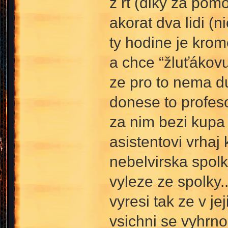
z rt (diky za pom
akorat dva lidi (
ty hodine je krom
a chce “žluťákovu“
ze pro to nema d
donese to profeso
za nim bezi kupa l
asistentovi vrhaj 
nebelvirska spolk
vyleze ze spolky.
vyresi tak ze v je
vsichni se vyhrnou