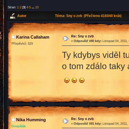
Stran:
1
2
[
3
]
4
5
...
10
Autor
Téma: Sny o zvb (Přečteno 416040 krát)
Re: Sny o zvb
Karina Callaham
«
Odpověď #80 kdy:
Listopad 04, 2011,
Příspěvků: 329
Ty kdybys viděl t
o tom zdálo taky 
Re: Sny o zvb
Nika Humming
«
Odpověď #81 kdy:
Listopad 04, 2011,
Dospělák