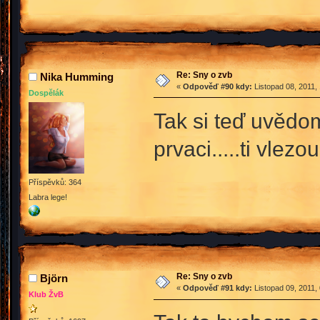
Re: Sny o zvb
Nika Humming
«
Odpověď #90 kdy:
Listopad 08, 2011,
Dospělák
Tak si teď uvědo
prvaci.....ti vle
Příspěvků: 364
Labra lege!
Re: Sny o zvb
Björn
«
Odpověď #91 kdy:
Listopad 09, 2011,
Klub ŽvB