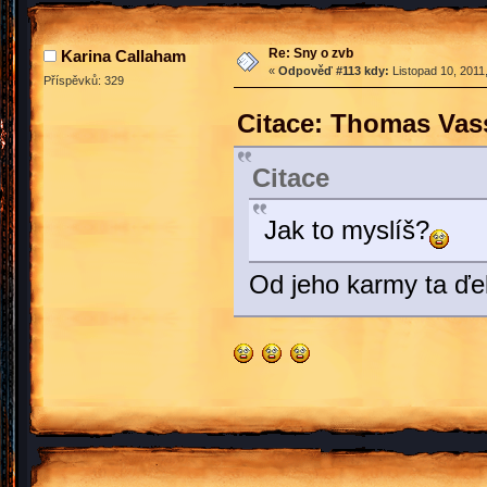
Re: Sny o zvb
Karina Callaham
«
Odpověď #113 kdy:
Listopad 10, 2011
Příspěvků: 329
Citace: Thomas Vass
Citace
Jak to myslíš?
Od jeho karmy ta ďel