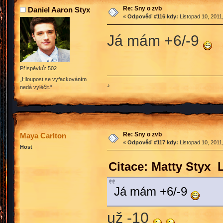
Re: Sny o zvb
Daniel Aaron Styx
«
Odpověď #116 kdy:
Listopad 10, 2011
Já mám +6/-9
Příspěvků: 502
„Hloupost se vyfackováním
♪
nedá vyléčit.“
Re: Sny o zvb
Maya Carlton
«
Odpověď #117 kdy:
Listopad 10, 2011
Host
Citace: Matty Styx 
Já mám +6/-9
už -10