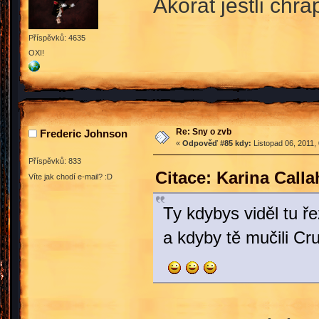
Akorát jestli chr
Příspěvků: 4635
OXI!
Re: Sny o zvb
Frederic Johnson
«
Odpověď #85 kdy:
Listopad 06, 2011,
Příspěvků: 833
Citace: Karina Call
Víte jak chodí e-mail? :D
Ty kdybys viděl tu ř
a kdyby tě mučili Cr