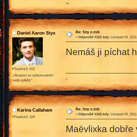
♒
Re: Sny o zvb
Daniel Aaron Styx
«
Odpověď #101 kdy:
Listopad 09, 2011
Nemáš ji píchat 
Příspěvků: 502
„Hloupost se vyfackováním
♪
nedá vyléčit.“
Re: Sny o zvb
Karina Callaham
«
Odpověď #102 kdy:
Listopad 09, 2011
Příspěvků: 329
Maëvlixka dobře 