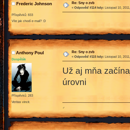
Re: Sny o zvb
Frederic Johnson
«
Odpověď #114 kdy:
Listopad 10, 2011
Příspěvků: 833
Víte jak chodí e-mail? :D
Re: Sny o zvb
Anthony Poul
«
Odpověď #115 kdy:
Listopad 10, 2011
Dospělák
Už aj mňa začín
úrovni
Příspěvků: 283
Veritas vincit.
♂