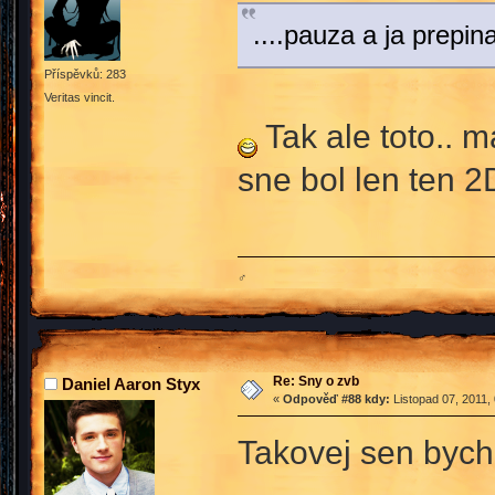
....pauza a ja prepi
Příspěvků: 283
Veritas vincit.
Tak ale toto.. 
sne bol len ten 
♂
Re: Sny o zvb
Daniel Aaron Styx
«
Odpověď #88 kdy:
Listopad 07, 2011,
Takovej sen bych 