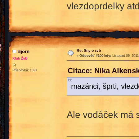
vlezdoprdelky atd
Re: Sny o zvb
Björn
«
Odpověď #100 kdy:
Listopad 09, 2011
Klub ŽvB
Citace: Nika Alkens
Příspěvků: 1697
mazánci, šprti, vlez
Ale vodáček má s