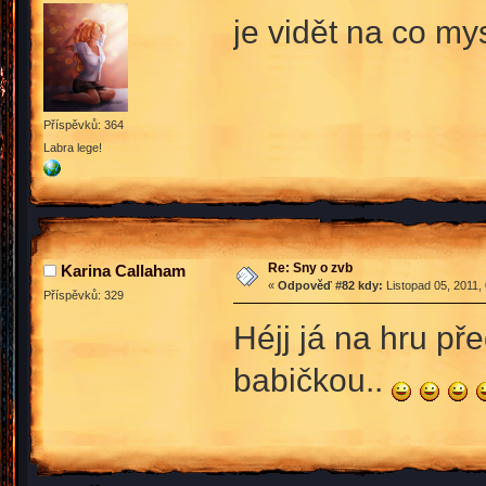
je vidět na co m
Příspěvků: 364
Labra lege!
Re: Sny o zvb
Karina Callaham
«
Odpověď #82 kdy:
Listopad 05, 2011,
Příspěvků: 329
Héjj já na hru př
babičkou..