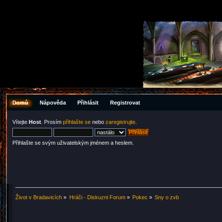
Domů
Nápověda
Přihlásit
Registrovat
Vítejte
Host
. Prosím
přihlašte se
nebo
zaregistrujte
.
Přihlašte se svým uživatelským jménem a heslem.
Život v Bradavicích
»
Hráči - Diskuzni Forum
»
Pokec
»
Sny o zvb