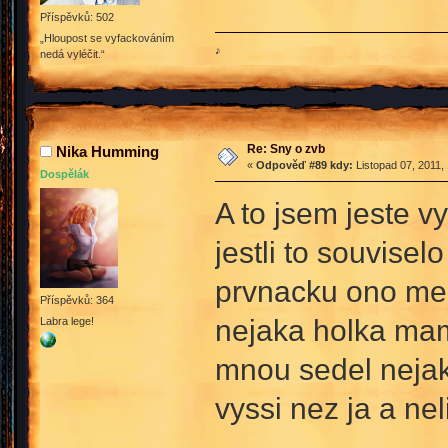
Příspěvků: 502
„Hloupost se vyfackováním
♪
nedá vyléčit.“
Re: Sny o zvb
Nika Humming
«
Odpověď #89 kdy:
Listopad 07, 2011,
Dospělák
A to jsem jeste v
jestli to souvise
prvnacku ono mezi
Příspěvků: 364
nejaka holka mam 
Labra lege!
mnou sedel nejak
vyssi nez ja a nel