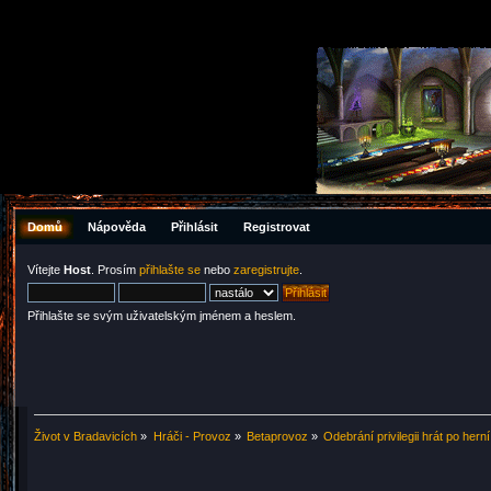
Domů
Nápověda
Přihlásit
Registrovat
Vítejte
Host
. Prosím
přihlašte se
nebo
zaregistrujte
.
Přihlašte se svým uživatelským jménem a heslem.
Život v Bradavicích
»
Hráči - Provoz
»
Betaprovoz
»
Odebrání privilegii hrát po hern