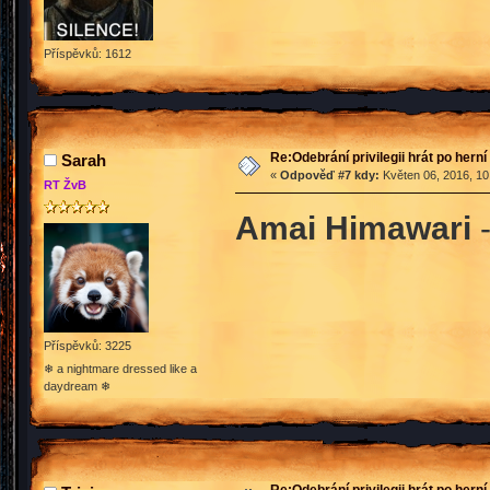
Příspěvků: 1612
Re:Odebrání privilegii hrát po hern
Sarah
«
Odpověď #7 kdy:
Květen 06, 2016, 10
RT ŽvB
Amai Himawari
Příspěvků: 3225
❄ a nightmare dressed like a
daydream ❄