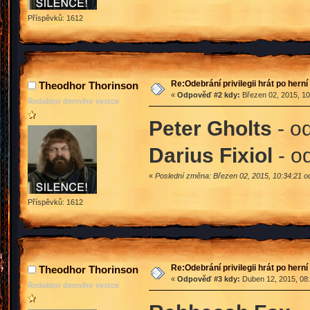
Příspěvků: 1612
Re:Odebrání privilegii hrát po hern
Theodhor Thorinson
«
Odpověď #2 kdy:
Březen 02, 2015, 10
Redaktor denniho vestce
Peter Gholts
- o
Darius Fixiol
- od
«
Poslední změna: Březen 02, 2015, 10:34:21 
Příspěvků: 1612
Re:Odebrání privilegii hrát po hern
Theodhor Thorinson
«
Odpověď #3 kdy:
Duben 12, 2015, 08:
Redaktor denniho vestce