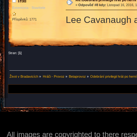
Re:Odebrání privilegii hrát po hern
Trixi
«
Odpověď #8 kdy:
Listopad 16, 2016, 
Externista - Stavitele
Lee Cavanaugh a 
Příspěvků: 1771
Stran: [
1
]
Život v Bradavicích
»
Hráči - Provoz
»
Betaprovoz
»
Odebrání privilegii hrát po hern
All images are copyrighted to there respe