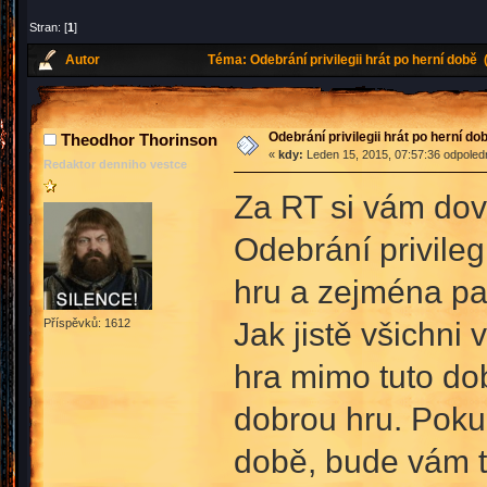
Stran: [
1
]
Autor
Téma: Odebrání privilegii hrát po herní době
Odebrání privilegii hrát po herní do
Theodhor Thorinson
«
kdy:
Leden 15, 2015, 07:57:36 odpoled
Redaktor denniho vestce
Za RT si vám dovo
Odebrání privileg
hru a zejména pak
Jak jistě všichni
Příspěvků: 1612
hra mimo tuto dob
dobrou hru. Poku
době, bude vám t