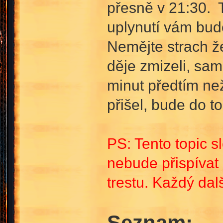
přesně v 21:30. T
uplynutí vám budo
Nemějte strach ž
děje zmizeli, sam
minut předtím než 
přišel, bude do t
PS: Tento topic s
nebude přispívat
trestu. Každý da
Seznam: