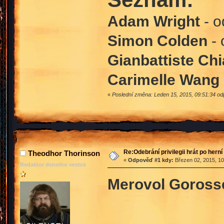
Adam Wright
- o
Simon Colden
- 
Gianbattiste Chi
Carimelle Wang
«
Poslední změna: Leden 15, 2015, 09:51:34 o
Re:Odebrání privilegii hrát po hern
Theodhor Thorinson
«
Odpověď #1 kdy:
Březen 02, 2015, 10
Redaktor denniho vestce
Merovol Goross