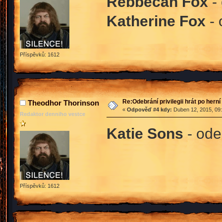
Rebbecah Fox
- 
Katherine Fox
- 
Příspěvků: 1612
Re:Odebrání privilegii hrát po hern
Theodhor Thorinson
«
Odpověď #4 kdy:
Duben 12, 2015, 09:
Redaktor denniho vestce
Katie Sons
- ode
Příspěvků: 1612