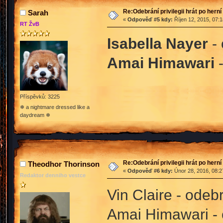
Re:Odebrání privilegii hrát po hern
Sarah
«
Odpověď #5 kdy:
Říjen 12, 2015, 07:
RT ŽvB
Isabella Nayer
- 
Amai Himawari
-
Příspěvků: 3225
❄ a nightmare dressed like a
daydream ❄
Re:Odebrání privilegii hrát po hern
Theodhor Thorinson
«
Odpověď #6 kdy:
Únor 28, 2016, 08:2
Redaktor denniho vestce
Vin Claire - odeb
Amai Himawari - 