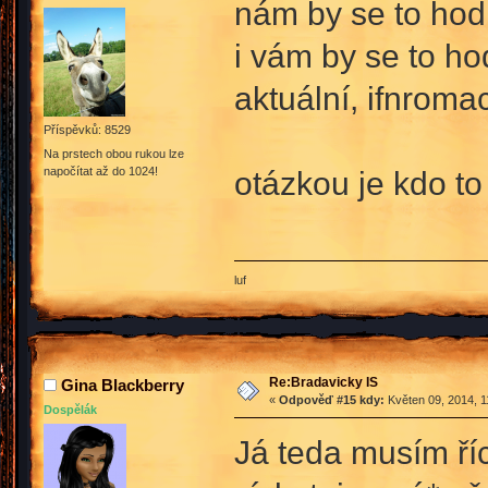
nám by se to hodi
i vám by se to ho
aktuální, ifnroma
Příspěvků: 8529
Na prstech obou rukou lze
napočítat až do 1024!
otázkou je kdo t
luf
Re:Bradavicky IS
Gina Blackberry
«
Odpověď #15 kdy:
Květen 09, 2014, 1
Dospělák
Já teda musím říc