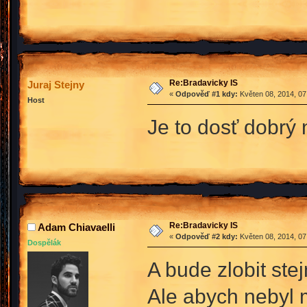
Re:Bradavicky IS
Juraj Stejny
«
Odpověď #1 kdy:
Květen 08, 2014, 07
Host
Je to dosť dobrý
Re:Bradavicky IS
Adam Chiavaelli
«
Odpověď #2 kdy:
Květen 08, 2014, 07
Dospělák
A bude zlobit ste
Ale abych nebyl m