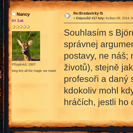
Re:Bradavicky IS
Nancy
«
Odpověď #17 kdy:
Květen 09, 2014, 0
RT ŽvB
Souhlasím s Björn
správnej argument
postavy, ne náš;
životů), stejně j
Příspěvků: 2907
long live all the magic we made
profesoři a daný 
kdokoliv mohl kdy
hráčích, jestli ho