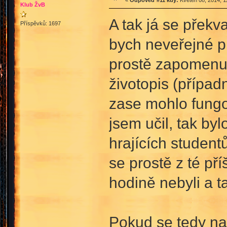
«
Odpověď #11 kdy:
Květen 08, 2014, 1
Klub ŽvB
A tak já se překv
Příspěvků: 1697
bych neveřejné pr
prostě zapomenu,
životopis (případn
zase mohlo fungo
jsem učil, tak by
hrajících student
se prostě z té pří
hodině nebyli a ta
Pokud se tedy naj