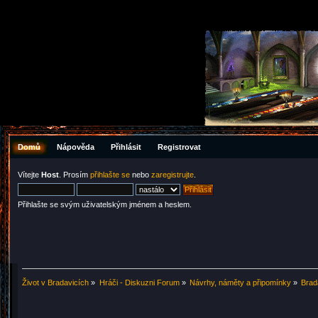
Domů
Nápověda
Přihlásit
Registrovat
Vítejte
Host
. Prosím
přihlašte se
nebo
zaregistrujte
.
Přihlašte se svým uživatelským jménem a heslem.
Život v Bradavicích
»
Hráči - Diskuzni Forum
»
Návrhy, náměty a připomínky
»
Brad