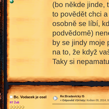
(bo někde jinde, 
to povědět chci a
osobně se líbí, k
podvědomě) nenec
by se jindy moje
na to, že když va
Taky si nepamatu
Re:Bradavicky IS
Bc. Vodacek je osel
«
Odpověď #14 kdy:
Květen 09, 2014, 0
RT ŽvB