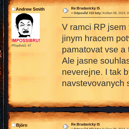
Re:Bradavicky IS
Andrew Smith
«
Odpověď #10 kdy:
Květen 08, 2014, 0
V ramci RP jsem t
jinym hracem potv
Příspěvků: 47
pamatovat vse a t
Ale jasne souhlas
neverejne. I tak 
navstevovanych sp
Re:Bradavicky IS
Björn