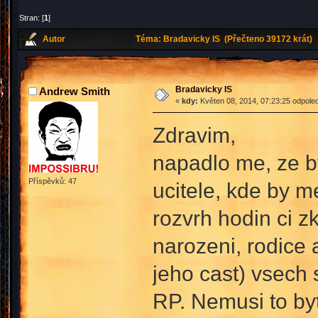
Stran: [
1
]
Autor
Téma: Bradavicky IS (Přečteno 39172 krát)
Bradavicky IS
Andrew Smith
«
kdy:
Květen 08, 2014, 07:23:25 odpole
Zdravim,
napadlo me, ze by
Příspěvků: 47
ucitele, kde by 
rozvrh hodin ci z
narozeni, rodice a
jeho cast) vsech s
RP. Nemusi to byt