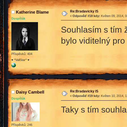
Re:Bradavicky IS
Katherine Blame
«
Odpověď #18 kdy:
Květen 09, 2014, 0
Dospělák
Souhlasím s tím 
bylo viditelný pr
Příspěvků: 404
♥ *VallStar* ♥
Re:Bradavicky IS
Daisy Cambell
«
Odpověď #19 kdy:
Květen 10, 2014, 1
Dospělák
Taky s tím souhl
Příspěvků: 246