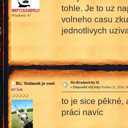
tohle. Je to uz n
Příspěvků: 47
volneho casu zku
jednotlivych uziva
Re:Bradavicky IS
Bc. Vodacek je osel
«
Odpověď #22 kdy:
Květen 11, 2014, 0
RT ŽvB
to je sice pěkné,
práci navíc