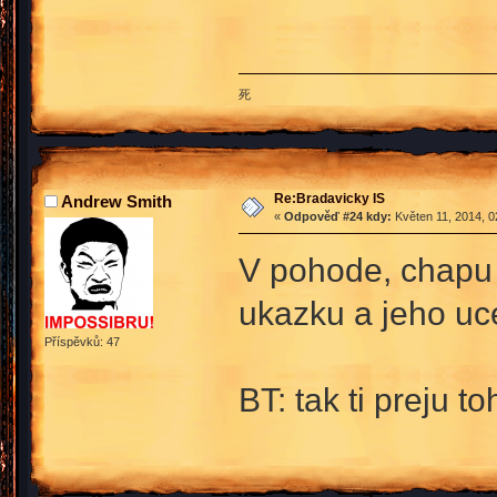
死
Re:Bradavicky IS
Andrew Smith
«
Odpověď #24 kdy:
Květen 11, 2014, 0
V pohode, chapu t
ukazku a jeho uce
Příspěvků: 47
BT: tak ti preju 