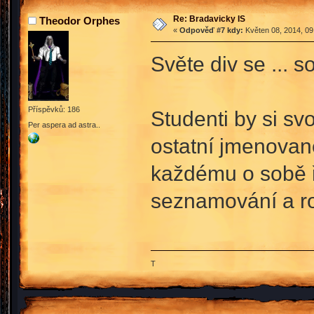
Re: Bradavicky IS
Theodor Orphes
«
Odpověď #7 kdy:
Květen 08, 2014, 09
Světe div se ...
Příspěvků: 186
Studenti by si svo
Per aspera ad astra..
ostatní jmenované
každému o sobě ř
seznamování a ro
T