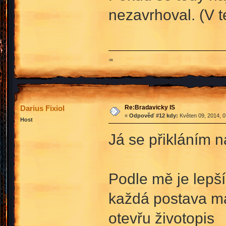
nezavrhoval. (V t
♒
Re:Bradavicky IS
Darius Fixiol
«
Odpověď #12 kdy:
Květen 09, 2014, 0
Host
Já se přikláním 
Podle mě je lepš
každá postava má 
otevřu životopis