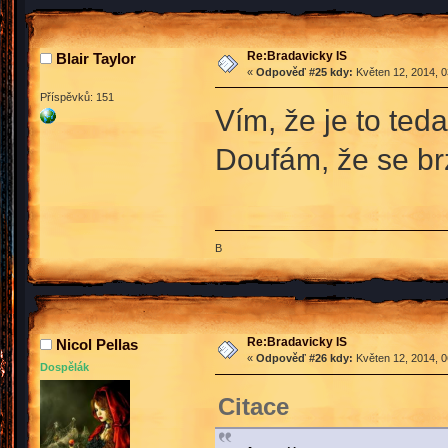
Re:Bradavicky IS
Blair Taylor
«
Odpověď #25 kdy:
Květen 12, 2014, 0
Příspěvků: 151
Vím, že je to ted
Doufám, že se br
B
Re:Bradavicky IS
Nicol Pellas
«
Odpověď #26 kdy:
Květen 12, 2014, 0
Dospělák
Citace