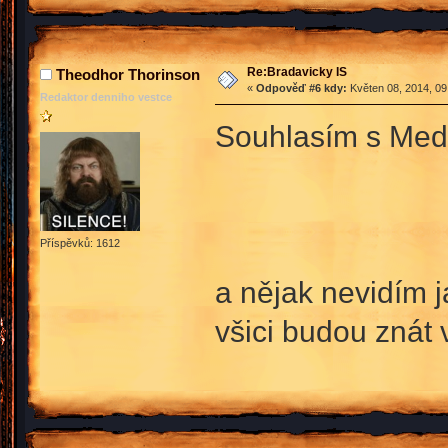
Re:Bradavicky IS
Theodhor Thorinson
«
Odpověď #6 kdy:
Květen 08, 2014, 09
Redaktor denniho vestce
Souhlasím s Me
Příspěvků: 1612
a nějak nevidím j
všici budou znát