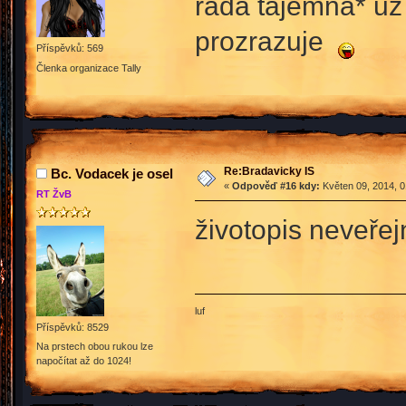
ráda tajemná* už
prozrazuje
Příspěvků: 569
Členka organizace Tally
Re:Bradavicky IS
Bc. Vodacek je osel
«
Odpověď #16 kdy:
Květen 09, 2014, 0
RT ŽvB
životopis neveře
luf
Příspěvků: 8529
Na prstech obou rukou lze
napočítat až do 1024!