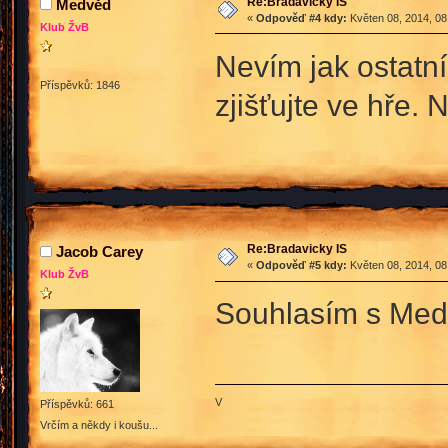
Re:Bradavicky IS
Medvěd
«
Odpověď #4 kdy:
Květen 08, 2014, 08
Klub ŽvB
Nevím jak ostatní
Příspěvků: 1846
zjišťujte ve hře.
Re:Bradavicky IS
Jacob Carey
«
Odpověď #5 kdy:
Květen 08, 2014, 08
Klub ŽvB
Souhlasím s Me
V
Příspěvků: 661
Vrčím a někdy i koušu...