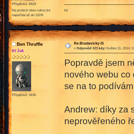
Příspěvků: 8529
luf
Na prstech obou rukou lze
napočítat až do 1024!
Re:Bradavicky IS
Ben Thruffle
«
Odpověď #23 kdy:
Květen 11, 2014, 0
RT ŽvB
Popravdě jsem ně
nového webu co d
se na to podívám 
Příspěvků: 3430
Andrew: díky za 
neprověřeného ře