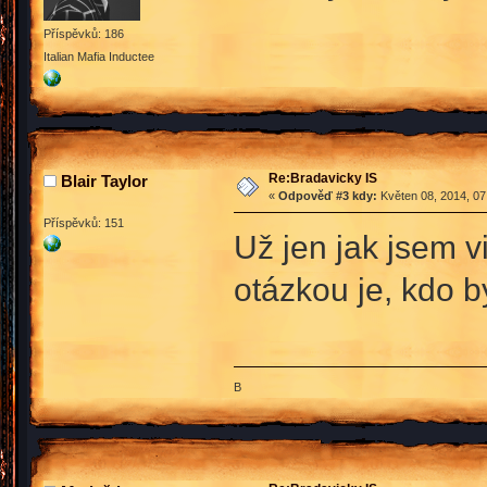
Příspěvků: 186
Italian Mafia Inductee
Re:Bradavicky IS
Blair Taylor
«
Odpověď #3 kdy:
Květen 08, 2014, 07
Příspěvků: 151
Už jen jak jsem vi
otázkou je, kdo 
B