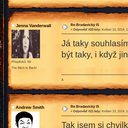
Re:Bradavicky IS
Jenna Vanderwall
«
Odpověď #20 kdy:
Květen 10, 2014, 1
Já taky souhlasím
být taky, i když j
Příspěvků: 69
The Bitch Is Back!
A
Re:Bradavicky IS
Andrew Smith
«
Odpověď #21 kdy:
Květen 10, 2014, 1
Tak jsem si chvil