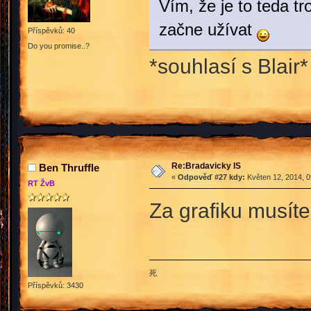
Vím, že je to teda t
začne užívat
Příspěvků: 40
Do you promise..?
*souhlasí s Blair
Re:Bradavicky IS
Ben Thruffle
«
Odpověď #27 kdy:
Květen 12, 2014, 0
RT ŽvB
Za grafiku musíte
死
Příspěvků: 3430