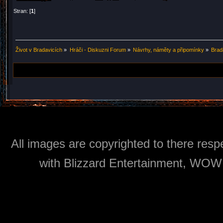
Stran: [
1
]
Život v Bradavicích
»
Hráči - Diskuzni Forum
»
Návrhy, náměty a připomínky
»
Brad
All images are copyrighted to there respe
with Blizzard Entertainment, WOW: 