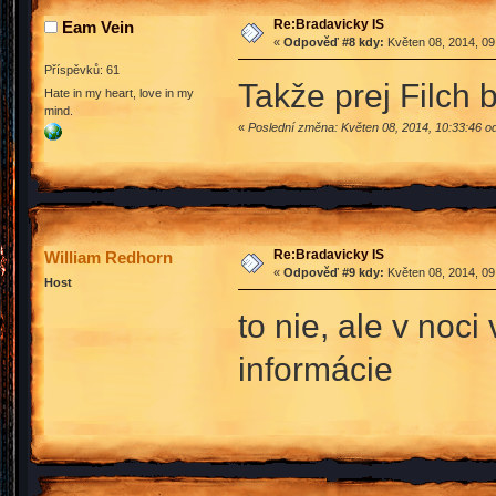
Re:Bradavicky IS
Eam Vein
«
Odpověď #8 kdy:
Květen 08, 2014, 09
Příspěvků: 61
Takže prej Filch
Hate in my heart, love in my
mind.
«
Poslední změna: Květen 08, 2014, 10:33:46 o
Re:Bradavicky IS
William Redhorn
«
Odpověď #9 kdy:
Květen 08, 2014, 09
Host
to nie, ale v noc
informácie