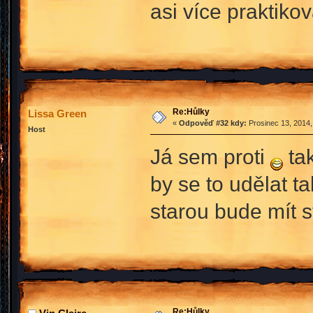
asi více praktiko
Re:Hůlky
Lissa Green
«
Odpověď #32 kdy:
Prosinec 13, 2014,
Host
Já sem proti
tak
by se to udělat 
starou bude mít 
Re:Hůlky