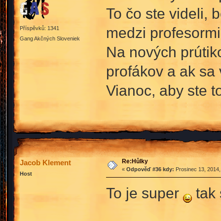
To čo ste videli, 
medzi profesormi
Příspěvků: 1341
Gang Akčných Sloveniek
Na nových prútiko
profákov a ak sa
Vianoc, aby ste 
Re:Hůlky
Jacob Klement
«
Odpověď #36 kdy:
Prosinec 13, 2014,
Host
To je super
tak 