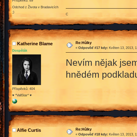
Příspěvků: 89
Odchod z Života v Bradavicích
;)
C
Re:Hůlky
Katherine Blame
«
Odpověď #17 kdy:
Květen 13, 2013, 1
Dospělák
Nevím nějak jsem 
hnědém podkladu
Příspěvků: 404
♥ *VallStar* ♥
Re:Hůlky
Alfie Curtis
«
Odpověď #18 kdy:
Květen 13, 2013, 1