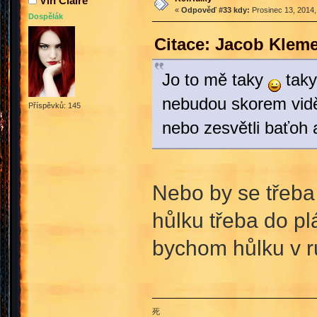
Vin Claire
«
Odpověď #33 kdy:
Prosinec 13, 2014,
Dospělák
Citace: Jacob Kleme
Jo to mě taky
taky
nebudou skorem vid
Příspěvků: 145
nebo zesvětli baťoh 
Nebo by se třeba 
hůlku třeba do pl
bychom hůlku v ru
死