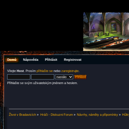
Domů
Nápověda
Přihlásit
Registrovat
Vítejte
Host
. Prosím
přihlašte se
nebo
zaregistrujte
.
Přihlašte se svým uživatelským jménem a heslem.
Život v Bradavicích
»
Hráči - Diskuzni Forum
»
Návrhy, náměty a připomínky
»
Hůlk