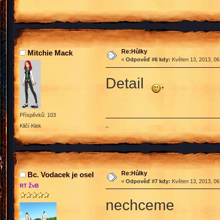
Re:Hůlky
Mitchie Mack
«
Odpověď #6 kdy:
Květen 13, 2013, 06
Detail
.
Příspěvků: 103
Kličí Klek
~
Re:Hůlky
Bc. Vodacek je osel
«
Odpověď #7 kdy:
Květen 13, 2013, 06
RT ŽvB
nechceme