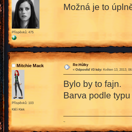
Možná je to úplně
Příspěvků: 475
Re:Hůlky
Mitchie Mack
«
Odpověď #3 kdy:
Květen 13, 2013, 06
Bylo by to fajn.
Barva podle typu 
Příspěvků: 103
Kličí Klek
~