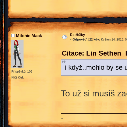
Re:Hůlky
Mitchie Mack
«
Odpověď #22 kdy:
Květen 14, 2013, 0
Citace: Lin Sethen 
i když..mohlo by se 
Příspěvků: 103
Kličí Klek
To už si musíš z
~