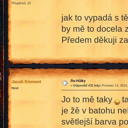
Příspěvků: 25
jak to vypadá s tě
by mě to docela
Předem děkuji z
Re:Hůlky
Jacob Klement
«
Odpověď #31 kdy:
Prosinec 13, 2014,
Host
Jo to mě taky
ta
je žě v batohu n
světlejší barva p