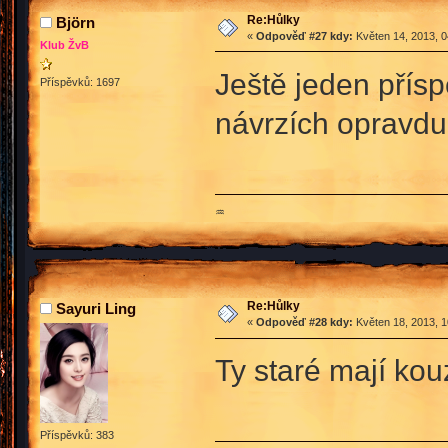
Re:Hůlky
Björn
«
Odpověď #27 kdy:
Květen 14, 2013, 0
Klub ŽvB
Ještě jeden přís
Příspěvků: 1697
návrzích opravdu
♒
Re:Hůlky
Sayuri Ling
«
Odpověď #28 kdy:
Květen 18, 2013, 1
Ty staré mají kou
Příspěvků: 383