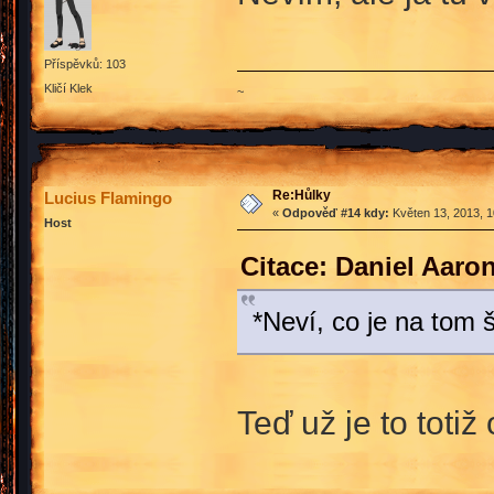
Příspěvků: 103
Kličí Klek
~
Re:Hůlky
Lucius Flamingo
«
Odpověď #14 kdy:
Květen 13, 2013, 1
Host
Citace: Daniel Aaro
*Neví, co je na tom 
Teď už je to toti