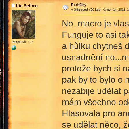
Re:Hůlky
Lin Sethen
«
Odpověď #20 kdy:
Květen 14, 2013, 1
No..macro je vlas
Funguje to asi ta
Příspěvků: 127
a hůlku chytneš d
usnadnění no...mi
protože bych si n
pak by to bylo o
nezabije udělat p
mám všechno ode
Hlasovala pro ano
se udělat něco, 