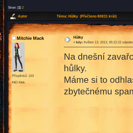
Stran: [
1
]
2
Autor
Téma: Hůlky (Přečteno 80831 krát)
Hůlky
Mitchie Mack
«
kdy:
Květen 13, 2013, 05:22:22 odpole
Na dnešní zavařov
hůlky.
Příspěvků: 103
Máme si to odhla
Kličí Klek
zbytečnému sp