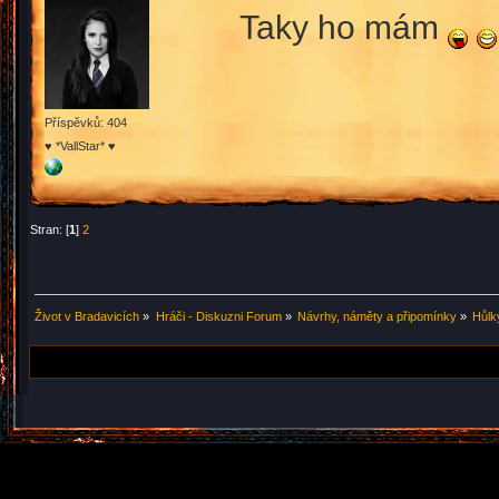
Taky ho mám
Příspěvků: 404
♥ *VallStar* ♥
Stran: [
1
]
2
Život v Bradavicích
»
Hráči - Diskuzni Forum
»
Návrhy, náměty a připomínky
»
Hůlk