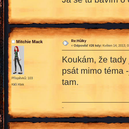
Re:Hůlky
Mitchie Mack
«
Odpověď #26 kdy:
Květen 14, 2013, 0
Koukám, že tady 
psát mimo téma -_
Příspěvků: 103
tam.
Kličí Klek
~