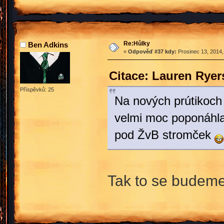
Re:Hůlky
Ben Adkins
«
Odpověď #37 kdy:
Prosinec 13, 2014,
Citace: Lauren Ryer
Příspěvků: 25
Na nových prútikoch 
velmi moc poponáhlam
pod ŽvB stromček
Tak to se budeme