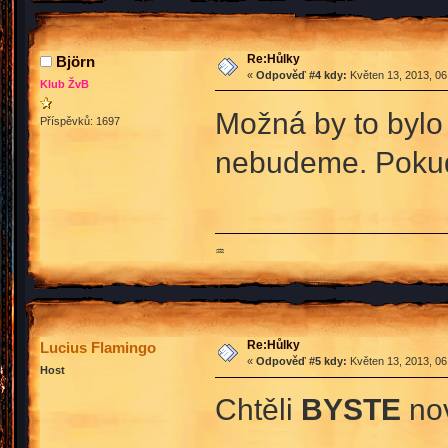
Re:Hůlky
Björn
«
Odpověď #4 kdy:
Květen 13, 2013, 06
Klub ŽvB
Možná by to bylo f
Příspěvků: 1697
nebudeme. Pokud 
♒
Re:Hůlky
Lucius Flamingo
«
Odpověď #5 kdy:
Květen 13, 2013, 06
Host
Chtěli
BYSTE
nov