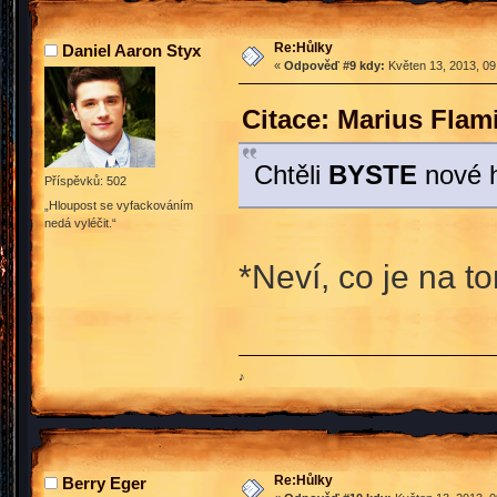
Re:Hůlky
Daniel Aaron Styx
«
Odpověď #9 kdy:
Květen 13, 2013, 09
Citace: Marius Flam
Chtěli
BYSTE
nové h
Příspěvků: 502
„Hloupost se vyfackováním
nedá vyléčit.“
*Neví, co je na t
♪
Re:Hůlky
Berry Eger