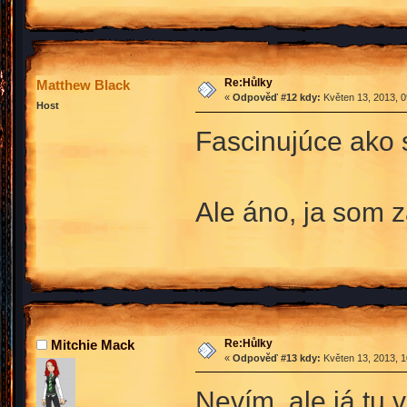
Re:Hůlky
Matthew Black
«
Odpověď #12 kdy:
Květen 13, 2013, 0
Host
Fascinujúce ako s
Ale áno, ja som z
Re:Hůlky
Mitchie Mack
«
Odpověď #13 kdy:
Květen 13, 2013, 1
Nevím, ale já tu