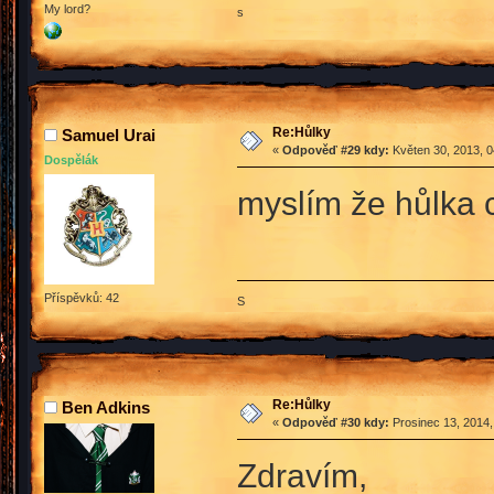
My lord?
s
Re:Hůlky
Samuel Urai
«
Odpověď #29 kdy:
Květen 30, 2013, 0
Dospělák
myslím že hůlka c
Příspěvků: 42
S
Re:Hůlky
Ben Adkins
«
Odpověď #30 kdy:
Prosinec 13, 2014,
Zdravím,