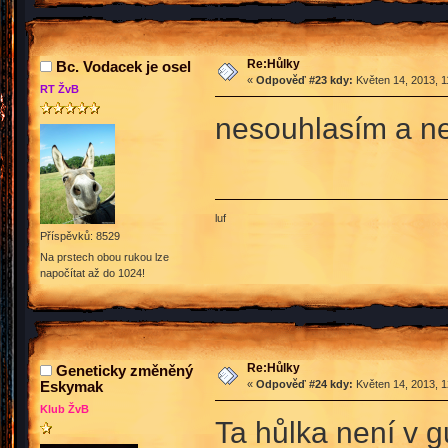
Re:Hůlky
Bc. Vodacek je osel
«
Odpověď #23 kdy:
Květen 14, 2013, 1
RT ŽvB
nesouhlasím a n
luf
Příspěvků: 8529
Na prstech obou rukou lze
napočítat až do 1024!
Re:Hůlky
Geneticky změněný
Eskymak
«
Odpověď #24 kdy:
Květen 14, 2013, 1
Klub ŽvB
Ta hůlka není v gu