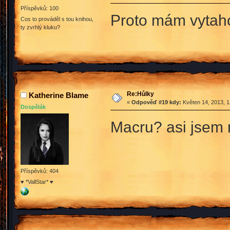
Příspěvků: 100
Proto mám vytah
Cos to prováděl s tou knihou,
ty zvrhlý kluku?
Re:Hůlky
Katherine Blame
«
Odpověď #19 kdy:
Květen 14, 2013, 1
Dospělák
Macru? asi jsem
Příspěvků: 404
♥ *VallStar* ♥