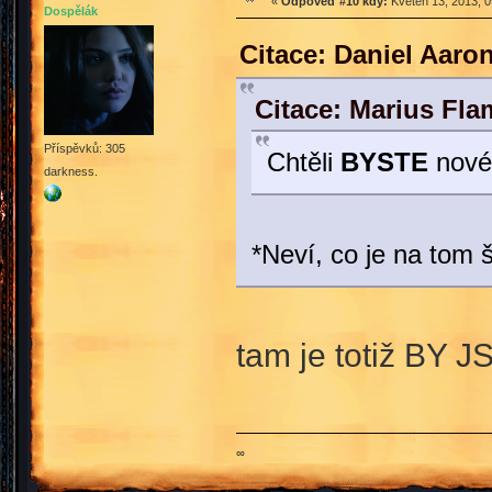
«
Odpověď #10 kdy:
Květen 13, 2013, 0
Dospělák
Citace: Daniel Aaro
Citace: Marius Fla
Příspěvků: 305
Chtěli
BYSTE
nové 
darkness.
*Neví, co je na tom 
tam je totiž BY 
∞