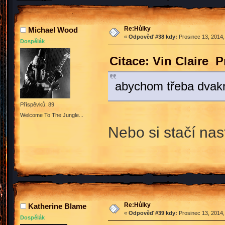
Re:Hůlky
Michael Wood
«
Odpověď #38 kdy:
Prosinec 13, 2014,
Dospělák
Citace: Vin Claire 
abychom třeba dvakrá
Příspěvků: 89
Welcome To The Jungle...
Nebo si stačí na
Re:Hůlky
Katherine Blame
«
Odpověď #39 kdy:
Prosinec 13, 2014,
Dospělák