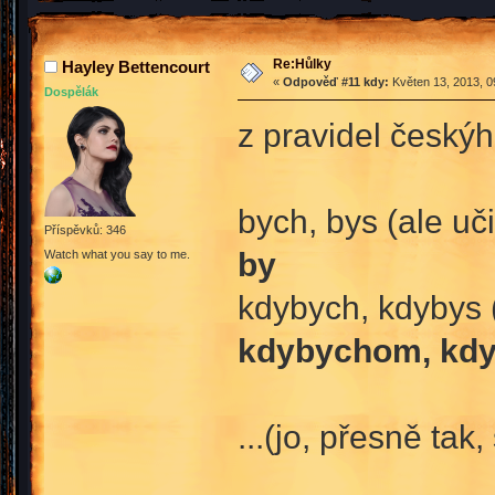
Re:Hůlky
Hayley Bettencourt
«
Odpověď #11 kdy:
Květen 13, 2013, 0
Dospělák
z pravidel český
bych, bys (ale uči
Příspěvků: 346
by
Watch what you say to me.
kdybych, kdybys (
kdybychom, kdy
...(jo, přesně tak