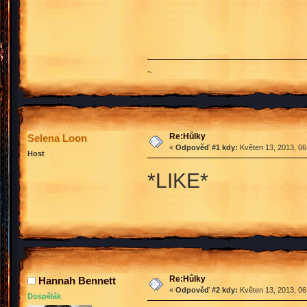
~
Re:Hůlky
Selena Loon
«
Odpověď #1 kdy:
Květen 13, 2013, 06
Host
*LIKE*
Re:Hůlky
Hannah Bennett
«
Odpověď #2 kdy:
Květen 13, 2013, 06
Dospělák