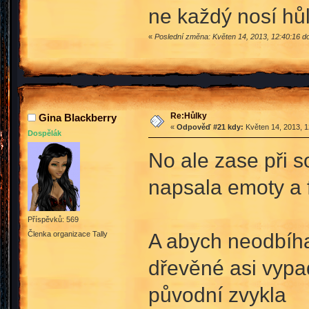
ne každý nosí hůl
«
Poslední změna: Květen 14, 2013, 12:40:16 d
Re:Hůlky
Gina Blackberry
«
Odpověď #21 kdy:
Květen 14, 2013, 1
Dospělák
No ale zase při s
napsala emoty a
Příspěvků: 569
A abych neodbíhal
Členka organizace Tally
dřevěné asi vypad
původní zvykla