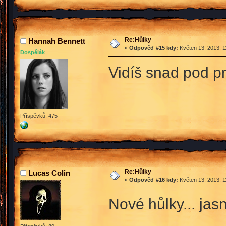
Re:Hůlky
Hannah Bennett
«
Odpověď #15 kdy:
Květen 13, 2013, 1
Dospělák
Vidíš snad pod p
Příspěvků: 475
Re:Hůlky
Lucas Colin
«
Odpověď #16 kdy:
Květen 13, 2013, 1
Nové hůlky... ja