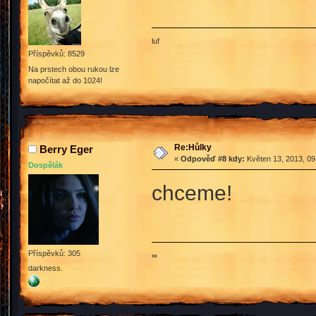
luf
Příspěvků: 8529
Na prstech obou rukou lze
napočítat až do 1024!
Re:Hůlky
Berry Eger
«
Odpověď #8 kdy:
Květen 13, 2013, 09
Dospělák
chceme!
Příspěvků: 305
∞
darkness.