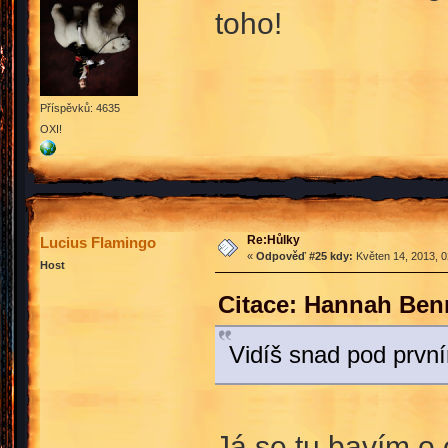
toho!
Příspěvků: 4635
OXI!
Re:Hůlky
Lucius Flamingo
«
Odpověď #25 kdy:
Květen 14, 2013, 0
Host
Citace: Hannah Benn
Vidíš snad pod prvn
Já se tu bavím o 