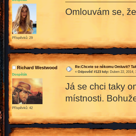
Omlouvám se, že 
Příspěvků: 29
Re:Chcete se někomu Omluvit? Tak
Richard Westwood
«
Odpověď #123 kdy:
Duben 22, 2014, 
Dospělák
Já se chci taky o
místnosti. Bohuže
Příspěvků: 42