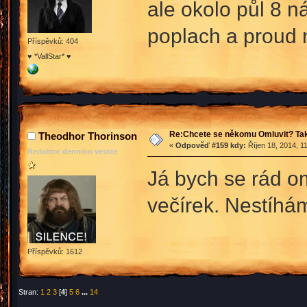
ale okolo půl 8 n
poplach a proud n
Příspěvků: 404
♥ *VallStar* ♥
Re:Chcete se někomu Omluvit? Tak
Theodhor Thorinson
«
Odpověď #159 kdy:
Říjen 18, 2014, 1
Redaktor denniho vestce
Já bych se rád om
večírek. Nestíhá
Příspěvků: 1612
Stran:
1
2
3
[
4
]
5
6
...
14