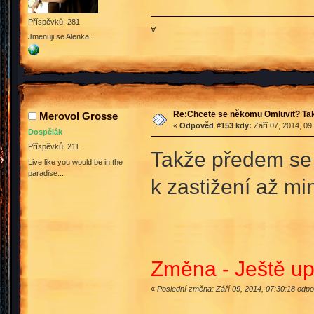
Příspěvků: 281
∀
Jmenuji se Alenka...
Re:Chcete se někomu Omluvit? Tak
Merovol Grosse
«
Odpověď #153 kdy:
Září 07, 2014, 09
Dospělák
Příspěvků: 211
Takže předem se 
Live like you would be in the
paradise...
k zastižení až mi
Změna - Ještě upř
«
Poslední změna: Září 09, 2014, 07:30:18 odp