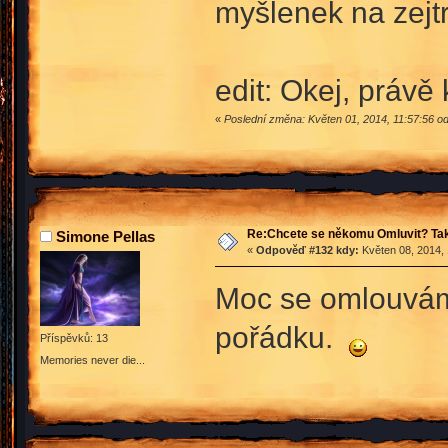
myšlenek na zejt
edit: Okej, právě
«
Poslední změna: Květen 01, 2014, 11:57:56 o
Re:Chcete se někomu Omluvit? Tak
Simone Pellas
«
Odpověď #132 kdy:
Květen 08, 2014, 
Moc se omlouvám 
pořádku.
Příspěvků: 13
Memories never die...