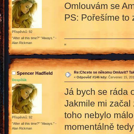
Omlouvám se Ammy
PS: Pořešíme to
Příspěvků: 92
"After all this time?" "Always." -
Alan Rickman
ʜ
Re:Chcete se někomu Omluvit? Tak
Spencer Hadfield
«
Odpověď #146 kdy:
Červenec 15, 201
Dospělák
Já bych se ráda o
Jakmile mi začal 
toho nebylo málo
Příspěvků: 92
momentálně tedy j
"After all this time?" "Always." -
Alan Rickman