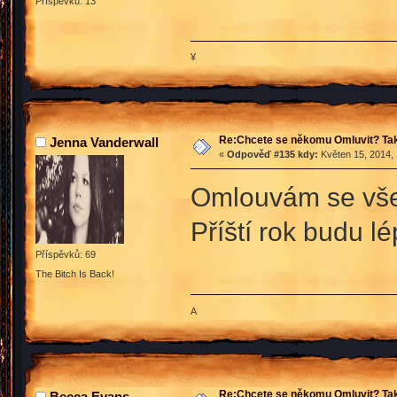
Příspěvků: 13
¥
Re:Chcete se někomu Omluvit? Tak
Jenna Vanderwall
«
Odpověď #135 kdy:
Květen 15, 2014, 
Omlouvám se vše
Příští rok budu l
Příspěvků: 69
The Bitch Is Back!
A
Re:Chcete se někomu Omluvit? Tak
Becca Evans