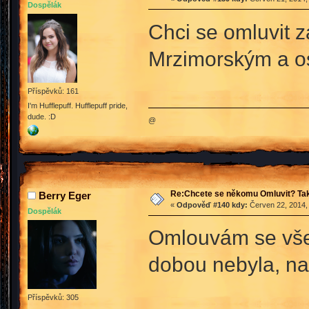
Dospělák
Chci se omluvit z
Mrzimorským a 
Příspěvků: 161
I'm Hufflepuff. Hufflepuff pride,
dude. :D
@
Re:Chcete se někomu Omluvit? Tak
Berry Eger
«
Odpověď #140 kdy:
Červen 22, 2014,
Dospělák
Omlouvám se všem
dobou nebyla, na
Příspěvků: 305