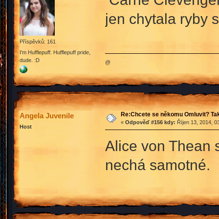
jen chytala ryby
Příspěvků: 161
I'm Hufflepuff. Hufflepuff pride,
dude. :D
@
Re:Chcete se někomu Omluvit? Tak
Angela Juvenile
«
Odpověď #156 kdy:
Říjen 13, 2014, 0
Host
Alice von Thean 
nechá samotné.