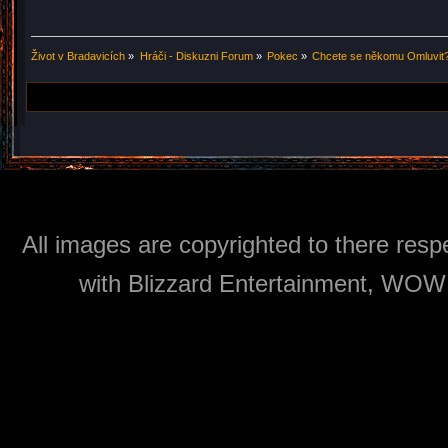
Život v Bradavicích
»
Hráči - Diskuzni Forum
»
Pokec
»
Chcete se někomu Omluvit?
All images are copyrighted to there respe
with Blizzard Entertainment, WOW: 