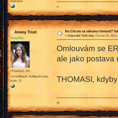
darkness.
∞
Re:Chcete se někomu Omluvit? Tak
Ammy Trixit
«
Odpověď #141 kdy:
Červen 25, 2014,
Dospělák
Omlouvám se ERIN
ale jako postava m
Příspěvků: 161
THOMASI, kdyby j
I'm Hufflepuff. Hufflepuff pride,
dude. :D
@