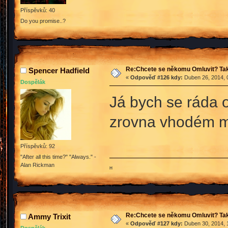
Příspěvků: 40
Do you promise..?
Re:Chcete se někomu Omluvit? Tak
Spencer Hadfield
«
Odpověď #126 kdy:
Duben 26, 2014, 
Dospělák
Já bych se ráda o
zrovna vhodém 
Příspěvků: 92
"After all this time?" "Always." -
Alan Rickman
ʜ
Re:Chcete se někomu Omluvit? Tak
Ammy Trixit
«
Odpověď #127 kdy:
Duben 30, 2014, 
Dospělák