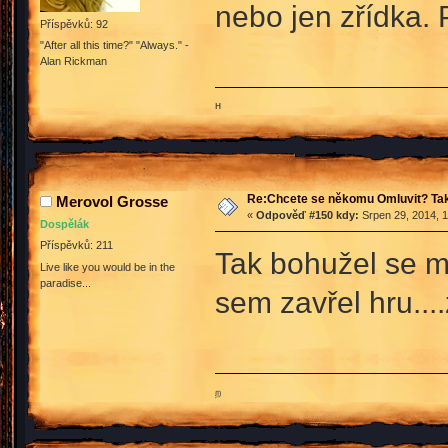
nebo jen zřídka.
Příspěvků: 92
"After all this time?" "Always." -
Alan Rickman
ʜ
Re:Chcete se někomu Omluvit? Tak
Merovol Grosse
«
Odpověď #150 kdy:
Srpen 29, 2014, 1
Dospělák
Příspěvků: 211
Tak bohužel se m
Live like you would be in the
paradise...
sem zavřel hru..
ற