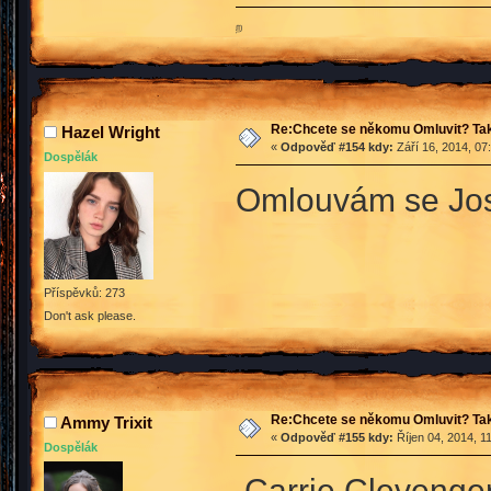
ற
Re:Chcete se někomu Omluvit? Tak
Hazel Wright
«
Odpověď #154 kdy:
Září 16, 2014, 07
Dospělák
Omlouvám se Jose
Příspěvků: 273
Don't ask please.
Re:Chcete se někomu Omluvit? Tak
Ammy Trixit
«
Odpověď #155 kdy:
Říjen 04, 2014, 1
Dospělák
Carrie Clevenger