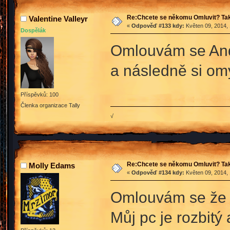
Re:Chcete se někomu Omluvit? Tak
Valentine Valleyr
«
Odpověď #133 kdy:
Květen 09, 2014, 
Dospělák
Omlouvám se Andy
a následně si om
Příspěvků: 100
Členka organizace Tally
√
Re:Chcete se někomu Omluvit? Tak
Molly Edams
«
Odpověď #134 kdy:
Květen 09, 2014, 
Omlouvám se že t
Můj pc je rozbitý