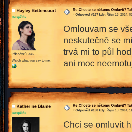
Re:Chcete se někomu Omluvit? Tak
Hayley Bettencourt
«
Odpověď #157 kdy:
Říjen 15, 2014, 0
Dospělák
Omlouvam se všem
neskutečně se mi
trvá mi to půl ho
Příspěvků: 346
ani moc neemotuj
Watch what you say to me.
Re:Chcete se někomu Omluvit? Tak
Katherine Blame
«
Odpověď #158 kdy:
Říjen 18, 2014, 1
Dospělák
Chci se omluvit h