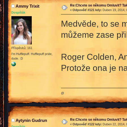
Re:Chcete se někomu Omluvit? Tak
Ammy Trixit
«
Odpověď #121 kdy:
Duben 19, 2014, 
Dospělák
Medvěde, to se m
můžeme zase přihl
Příspěvků: 161
Roger Colden, Am
I'm Hufflepuff. Hufflepuff pride,
dude. :D
Protože ona je na
@
Re:Chcete se někomu Omluvit? Tak
Aytynin Gudrun
«
Odpověď #122 kdy:
Duben 22, 2014, 
Dospělák