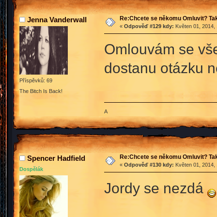
Re:Chcete se někomu Omluvit? Tak
Jenna Vanderwall
«
Odpověď #129 kdy:
Květen 01, 2014, 
Omlouvám se všem
dostanu otázku n
Příspěvků: 69
The Bitch Is Back!
A
Re:Chcete se někomu Omluvit? Tak
Spencer Hadfield
«
Odpověď #130 kdy:
Květen 01, 2014, 
Dospělák
Jordy se nezdá