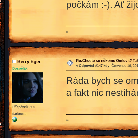
počkám :-). Ať ži
ʜ
Re:Chcete se někomu Omluvit? Tak
Berry Eger
«
Odpověď #147 kdy:
Červenec 16, 201
Dospělák
Ráda bych se oml
a fakt nic nestíh
Příspěvků: 305
darkness.
∞