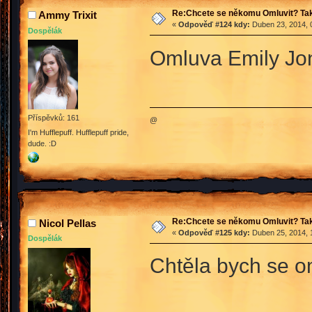
Re:Chcete se někomu Omluvit? Tak
Ammy Trixit
«
Odpověď #124 kdy:
Duben 23, 2014, 
Dospělák
Omluva Emily Jon
Příspěvků: 161
@
I'm Hufflepuff. Hufflepuff pride,
dude. :D
Re:Chcete se někomu Omluvit? Tak
Nicol Pellas
«
Odpověď #125 kdy:
Duben 25, 2014, 
Dospělák
Chtěla bych se o