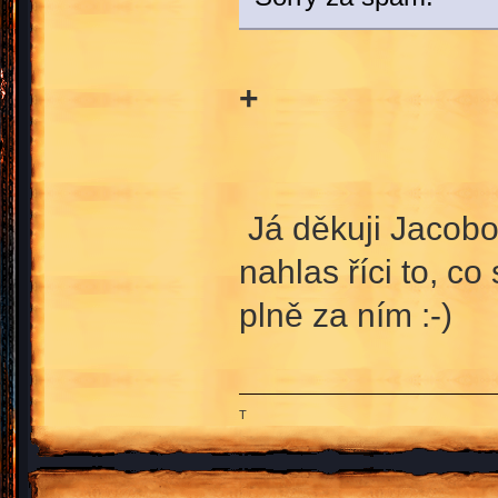
+
Já děkuji Jacobov
nahlas říci to, c
plně za ním :-)
T