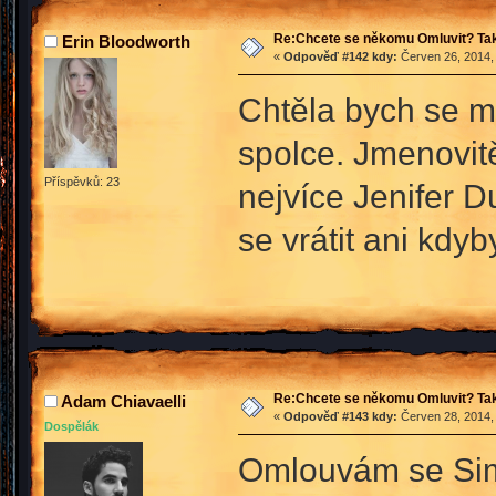
Re:Chcete se někomu Omluvit? Tak
Erin Bloodworth
«
Odpověď #142 kdy:
Červen 26, 2014,
Chtěla bych se mo
spolce. Jmenovitě
Příspěvků: 23
nejvíce Jenifer 
se vrátit ani kdy
Re:Chcete se někomu Omluvit? Tak
Adam Chiavaelli
«
Odpověď #143 kdy:
Červen 28, 2014,
Dospělák
Omlouvám se Simo