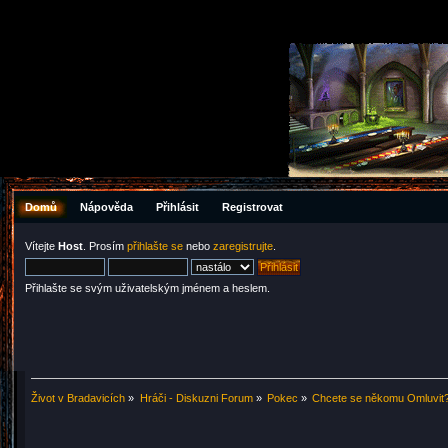
Domů
Nápověda
Přihlásit
Registrovat
Vítejte
Host
. Prosím
přihlašte se
nebo
zaregistrujte
.
Přihlašte se svým uživatelským jménem a heslem.
Život v Bradavicích
»
Hráči - Diskuzni Forum
»
Pokec
»
Chcete se někomu Omluvit?