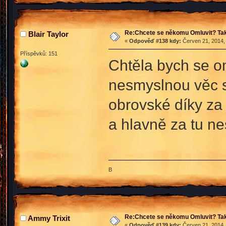
Re:Chcete se někomu Omluvit? Tak
Blair Taylor
«
Odpověď #138 kdy:
Červen 21, 2014,
Příspěvků: 151
Chtěla bych se om
nesmyslnou věc 
obrovské díky za 
a hlavně za tu ne
B
Re:Chcete se někomu Omluvit? Tak
Ammy Trixit
«
Odpověď #139 kdy:
Červen 21, 2014, 