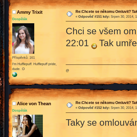
Re:Chcete se někomu Omluvit? Tak
Ammy Trixit
«
Odpověď #151 kdy:
Srpen 30, 2014, 1
Dospělák
Chci se všem omlu
22:01
Tak umře
Příspěvků: 161
I'm Hufflepuff. Hufflepuff pride,
dude. :D
@
Re:Chcete se někomu Omluvit? Tak
Alice von Thean
«
Odpověď #152 kdy:
Srpen 30, 2014, 1
Dospělák
Taky se omlouvám