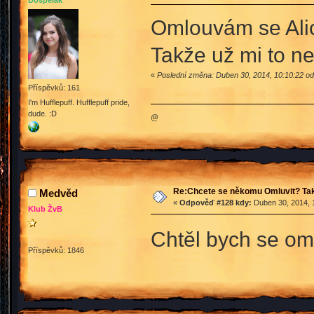
Omlouvám se Alic
Takže už mi to n
«
Poslední změna: Duben 30, 2014, 10:10:22 od
Příspěvků: 161
I'm Hufflepuff. Hufflepuff pride,
dude. :D
@
Re:Chcete se někomu Omluvit? Tak
Medvěd
«
Odpověď #128 kdy:
Duben 30, 2014, 
Klub ŽvB
Chtěl bych se om
Příspěvků: 1846