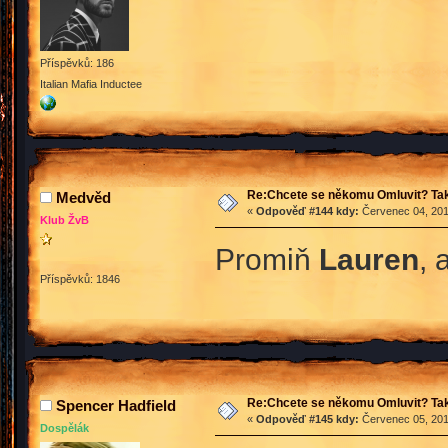
Příspěvků: 186
Italian Mafia Inductee
Re:Chcete se někomu Omluvit? Tak
Medvěd
«
Odpověď #144 kdy:
Červenec 04, 201
Klub ŽvB
Promiň
Lauren
, 
Příspěvků: 1846
Re:Chcete se někomu Omluvit? Tak
Spencer Hadfield
«
Odpověď #145 kdy:
Červenec 05, 201
Dospělák