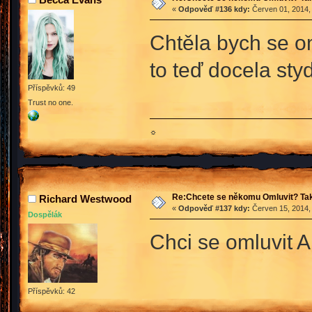
«
Odpověď #136 kdy:
Červen 01, 2014,
Chtěla bych se o
to teď docela st
Příspěvků: 49
Trust no one.
☼
Re:Chcete se někomu Omluvit? Tak
Richard Westwood
«
Odpověď #137 kdy:
Červen 15, 2014, 
Dospělák
Chci se omluvit A
Příspěvků: 42