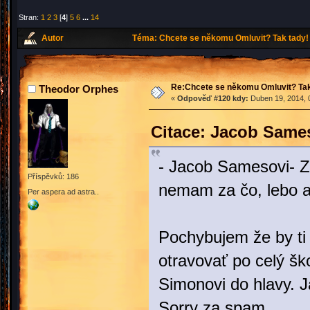
Stran:
1
2
3
[
4
]
5
6
...
14
Autor
Téma: Chcete se někomu Omluvit? Tak tady! 
Re:Chcete se někomu Omluvit? Tak
Theodor Orphes
«
Odpověď #120 kdy:
Duben 19, 2014, 
Citace: Jacob Same
- Jacob Samesovi- Z
Příspěvků: 186
nemam za čo, lebo aj
Per aspera ad astra..
Pochybujem že by ti 
otravovať po celý šk
Simonovi do hlavy. J
Sorry za spam.