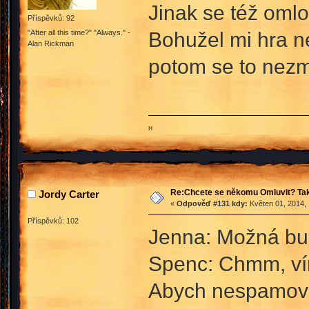
Jinak se též oml
Příspěvků: 92
Bohužel mi hra ne
"After all this time?" "Always." -
Alan Rickman
potom se to nez
ʜ
Re:Chcete se někomu Omluvit? Tak
Jordy Carter
«
Odpověď #131 kdy:
Květen 01, 2014, 
Příspěvků: 102
Jenna: Možná buď
Spenc: Chmm, v
Abych nespamoval,