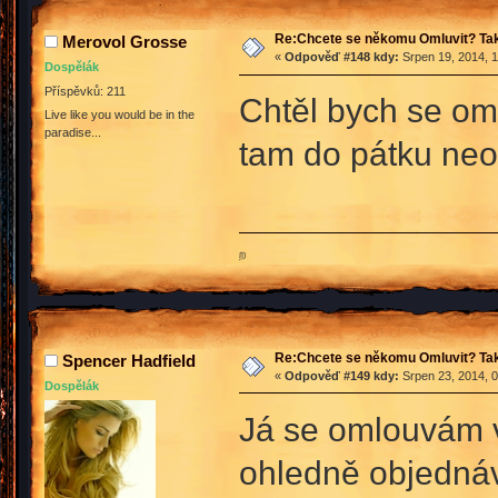
Re:Chcete se někomu Omluvit? Tak
Merovol Grosse
«
Odpověď #148 kdy:
Srpen 19, 2014, 1
Dospělák
Příspěvků: 211
Chtěl bych se oml
Live like you would be in the
paradise...
tam do pátku neob
ற
Re:Chcete se někomu Omluvit? Tak
Spencer Hadfield
«
Odpověď #149 kdy:
Srpen 23, 2014, 0
Dospělák
Já se omlouvám v
ohledně objednáv