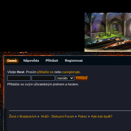
Domů
Nápověda
Přihlásit
Registrovat
Vítejte
Host
. Prosím
přihlašte se
nebo
zaregistrujte
.
Přihlašte se svým uživatelským jménem a heslem.
Život v Bradavicích
»
Hráči - Diskuzni Forum
»
Pokec
»
Kde kdo bydlí?