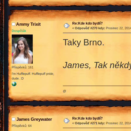
Re:Kde kdo bydlí?
Ammy Trixit
«
Odpověď #270 kdy:
Prosinec 22, 2014
Dospělák
Taky Brno.
James, Tak někd
Příspěvků: 161
I'm Hufflepuff. Hufflepuff pride,
dude. :D
@
Re:Kde kdo bydlí?
James Greywater
«
Odpověď #271 kdy:
Prosinec 22, 2014
Příspěvků: 64