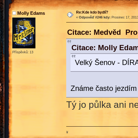
Re:Kde kdo bydlí?
Molly Edams
«
Odpověď #246 kdy:
Prosinec 17, 2013
Citace: Medvěd Pros
Citace: Molly Eda
Příspěvků: 13
Velký Šenov - DÍR
Známe často jezdím 
Tý jo půlka ani ne
¥