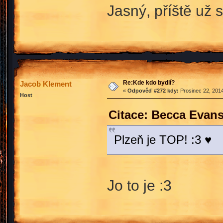
Jasný, příště už 
Re:Kde kdo bydlí?
Jacob Klement
«
Odpověď #272 kdy:
Prosinec 22, 2014
Host
Citace: Becca Evans
Plzeň je TOP! :3 ♥
Jo to je :3