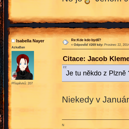
Re:Kde kdo bydlí?
Isabella Nayer
«
Odpověď #269 kdy:
Prosinec 22, 2014
AzkaBan
Citace: Jacob Kleme
Je tu někdo z Plzně
Příspěvků: 207
Niekedy v Január
N