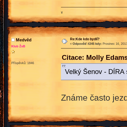
¥
Re:Kde kdo bydlí?
Medvěd
«
Odpověď #245 kdy:
Prosinec 16, 2013
Klub ŽvB
Citace: Molly Edams
Příspěvků: 1846
Velký Šenov - DÍRA
Známe často jezd