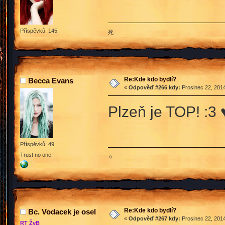
Příspěvků: 145
死
Re:Kde kdo bydlí?
Becca Evans
«
Odpověď #266 kdy:
Prosinec 22, 2014
Plzeň je TOP! :3 
Příspěvků: 49
Trust no one.
☼
Re:Kde kdo bydlí?
Bc. Vodacek je osel
«
Odpověď #267 kdy:
Prosinec 22, 2014
RT ŽvB