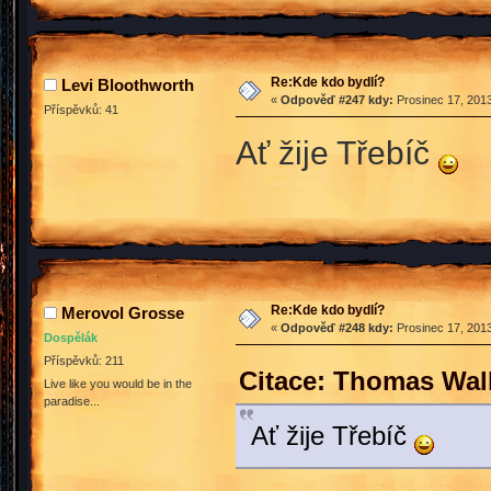
Re:Kde kdo bydlí?
Levi Bloothworth
«
Odpověď #247 kdy:
Prosinec 17, 2013
Příspěvků: 41
Ať žije Třebíč
Re:Kde kdo bydlí?
Merovol Grosse
«
Odpověď #248 kdy:
Prosinec 17, 2013
Dospělák
Příspěvků: 211
Citace: Thomas Walk
Live like you would be in the
paradise...
Ať žije Třebíč