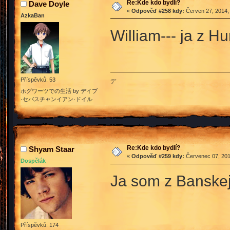
Re:Kde kdo bydlí?
Dave Doyle
«
Odpověď #258 kdy:
Červen 27, 2014,
AzkaBan
William--- ja z 
Příspěvků: 53
デ
ホグワーツでの生活 by デイブ
·セバスチャンイアン·ドイル
Re:Kde kdo bydlí?
Shyam Staar
«
Odpověď #259 kdy:
Červenec 07, 201
Dospělák
Ja som z Banskej
Příspěvků: 174