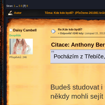
Stran:
1
...
5
6
[
7
]
8
Autor
Téma: Kde kdo bydlí? (Přečteno 261081 krát
Re:Kde kdo bydlí?
Daisy Cambell
«
Odpověď #240 kdy:
Listopad 15, 2013
Dospělák
Citace: Anthony Ber
Pocházím z Třebíče,
Příspěvků: 246
Budeš studovat i 
někdy mohli sejít