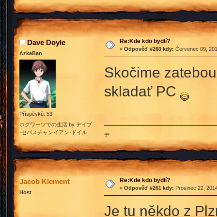
Re:Kde kdo bydlí?
Dave Doyle
«
Odpověď #260 kdy:
Červenec 09, 201
AzkaBan
Skočime zatebo
skladať PC
Příspěvků: 53
ホグワーツでの生活 by デイブ
·セバスチャンイアン·ドイル
デ
Re:Kde kdo bydlí?
Jacob Klement
«
Odpověď #261 kdy:
Prosinec 22, 2014
Host
Je tu někdo z Pl