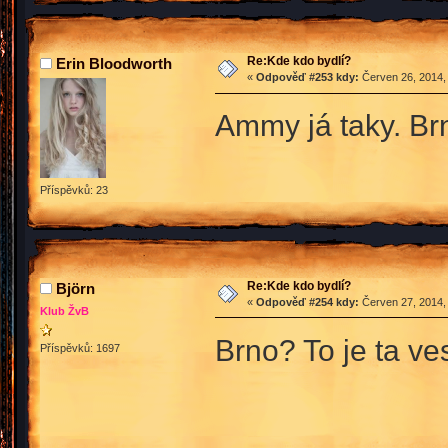
Re:Kde kdo bydlí?
Erin Bloodworth
«
Odpověď #253 kdy:
Červen 26, 2014,
Ammy já taky. B
Příspěvků: 23
Re:Kde kdo bydlí?
Björn
«
Odpověď #254 kdy:
Červen 27, 2014,
Klub ŽvB
Brno? To je ta ve
Příspěvků: 1697