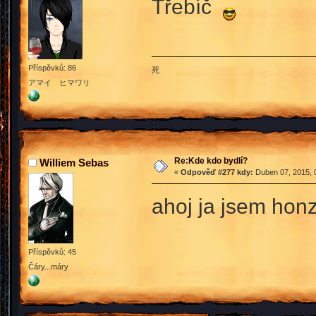
Třebíč
Příspěvků: 86
死
アマイ ヒマワリ
Re:Kde kdo bydlí?
Williem Sebas
«
Odpověď #277 kdy:
Duben 07, 2015, 
ahoj ja jsem hon
Příspěvků: 45
Čáry...máry