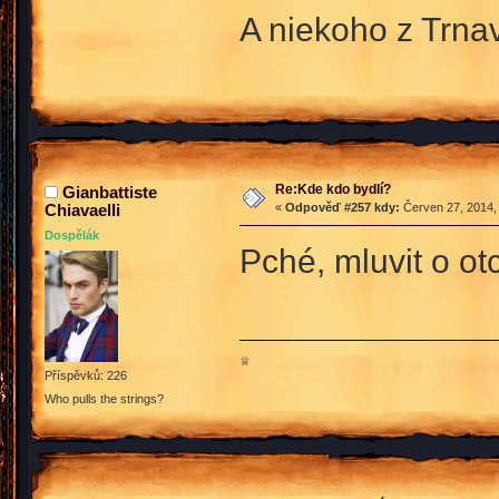
A niekoho z Trna
Re:Kde kdo bydlí?
Gianbattiste
Chiavaelli
«
Odpověď #257 kdy:
Červen 27, 2014,
Dospělák
Pché, mluvit o ot
♕
Příspěvků: 226
Who pulls the strings?