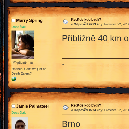
Re:Kde kdo bydlí?
Marry Spring
«
Odpověď #273 kdy:
Prosinec 22, 2014
Dospělák
Přibližně 40 km 
Příspěvků: 248
♫
I'm tired! Can't we just be
Death Eaters?
Re:Kde kdo bydlí?
Jamie Palmateer
«
Odpověď #274 kdy:
Prosinec 22, 2014
Dospělák
Brno