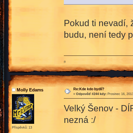
Pokud ti nevadí,
budu, není tedy p
ற
Re:Kde kdo bydlí?
Molly Edams
«
Odpověď #244 kdy:
Prosinec 16, 2013
Velký Šenov - D
nezná :/
Příspěvků: 13