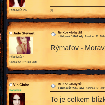
Příspěvků: 145
死
Re:Kde kdo bydlí?
Jade Stewart
«
Odpověď #264 kdy:
Prosinec 22, 2014
Rýmařov - Morav
Příspěvků: 7
Chceš být IN? Buď OUT!
Re:Kde kdo bydlí?
Vin Claire
«
Odpověď #265 kdy:
Prosinec 22, 2014
Dospělák
To je celkem blí