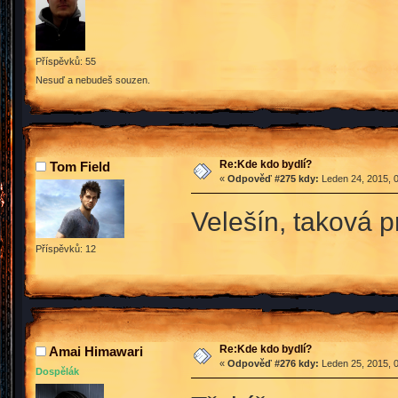
Příspěvků: 55
Nesuď a nebudeš souzen.
Re:Kde kdo bydlí?
Tom Field
«
Odpověď #275 kdy:
Leden 24, 2015, 0
Velešín, taková p
Příspěvků: 12
Re:Kde kdo bydlí?
Amai Himawari
«
Odpověď #276 kdy:
Leden 25, 2015, 0
Dospělák