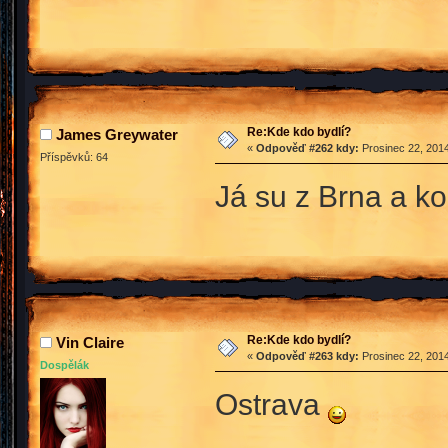
Re:Kde kdo bydlí?
James Greywater
«
Odpověď #262 kdy:
Prosinec 22, 2014
Příspěvků: 64
Já su z Brna a ko
Re:Kde kdo bydlí?
Vin Claire
«
Odpověď #263 kdy:
Prosinec 22, 2014
Dospělák
Ostrava