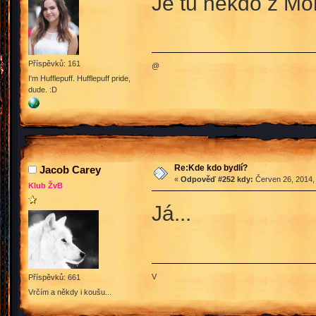
Je tu někdo z Mor
Příspěvků: 161
@
I'm Hufflepuff. Hufflepuff pride,
dude. :D
Re:Kde kdo bydlí?
Jacob Carey
«
Odpověď #252 kdy:
Červen 26, 2014,
Klub ŽvB
Já...
V
Příspěvků: 661
Vrčím a někdy i koušu...