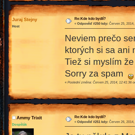
Re:Kde kdo bydlí?
Juraj Stejny
«
Odpověď #250 kdy:
Červen 25, 2014,
Host
Neviem prečo sem
ktorých si sa ani 
Tiež si myslím že 
Sorry za spam
«
Poslední změna: Červen 25, 2014, 12:41:36 
Re:Kde kdo bydlí?
Ammy Trixit
«
Odpověď #251 kdy:
Červen 26, 2014,
Dospělák