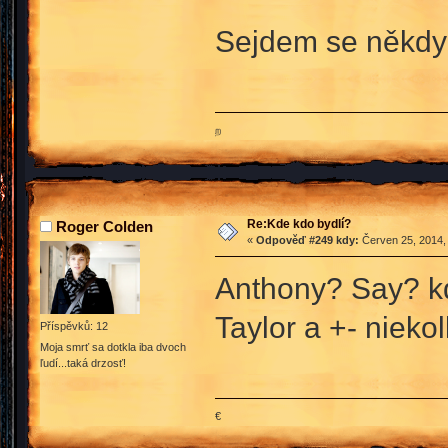
Sejdem se někdy
ற
Re:Kde kdo bydlí?
Roger Colden
«
Odpověď #249 kdy:
Červen 25, 2014,
Anthony? Say? k
Taylor a +- niek
Příspěvků: 12
Moja smrť sa dotkla iba dvoch
ľudí...taká drzosť!
€