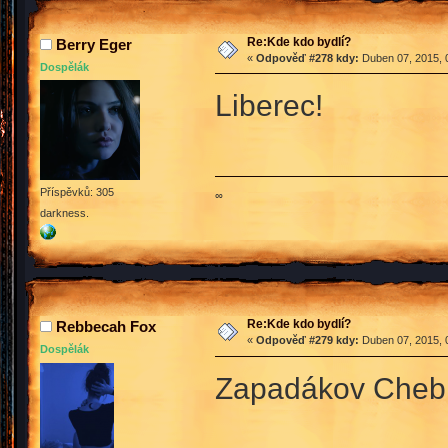
Re:Kde kdo bydlí?
Berry Eger
«
Odpověď #278 kdy:
Duben 07, 2015, 
Dospělák
Liberec!
Příspěvků: 305
∞
darkness.
Re:Kde kdo bydlí?
Rebbecah Fox
«
Odpověď #279 kdy:
Duben 07, 2015, 
Dospělák
Zapadákov Che