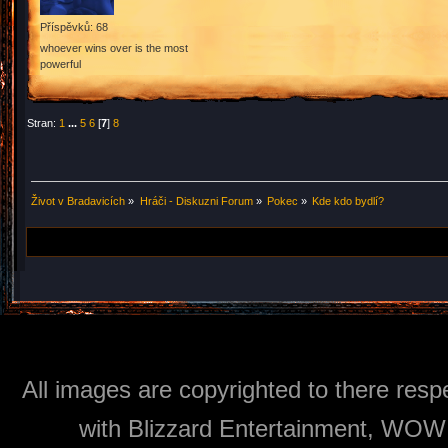
Příspěvků: 68
whoever wins over is the most
powerful
Stran:
1
...
5
6
[
7
]
8
Život v Bradavicích
»
Hráči - Diskuzni Forum
»
Pokec
»
Kde kdo bydlí?
All images are copyrighted to there respe
with Blizzard Entertainment, WOW: 