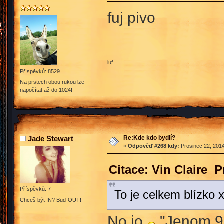
fuj pivo
luf
Příspěvků: 8529
Na prstech obou rukou lze
napočítat až do 1024!
Re:Kde kdo bydlí?
Jade Stewart
«
Odpověď #268 kdy:
Prosinec 22, 2014
Citace: Vin Claire 
Příspěvků: 7
To je celkem blízko
Chceš být IN? Buď OUT!
No jo
"Jenom 9