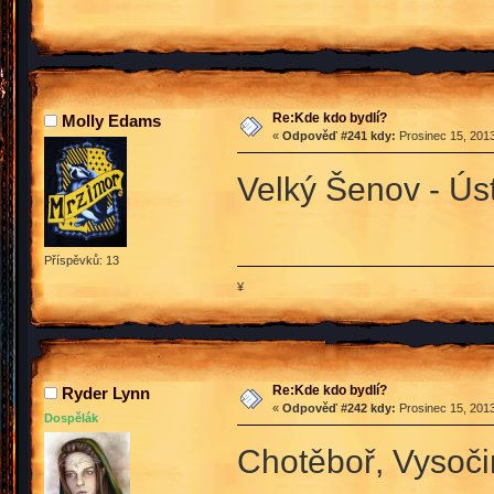
Re:Kde kdo bydlí?
Molly Edams
«
Odpověď #241 kdy:
Prosinec 15, 2013
Velký Šenov - Ús
Příspěvků: 13
¥
Re:Kde kdo bydlí?
Ryder Lynn
«
Odpověď #242 kdy:
Prosinec 15, 2013
Dospělák
Chotěboř, Vysoč