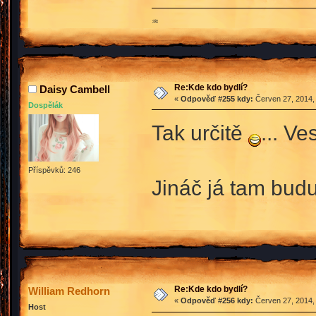
♒
Re:Kde kdo bydlí?
Daisy Cambell
«
Odpověď #255 kdy:
Červen 27, 2014, 
Dospělák
Tak určitě
... V
Příspěvků: 246
Jináč já tam budu
Re:Kde kdo bydlí?
William Redhorn
«
Odpověď #256 kdy:
Červen 27, 2014,
Host