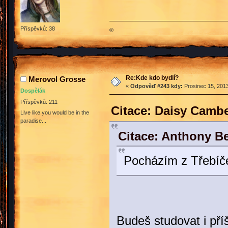
Příspěvků: 38
®
Re:Kde kdo bydlí?
Merovol Grosse
«
Odpověď #243 kdy:
Prosinec 15, 2013
Dospělák
Příspěvků: 211
Citace: Daisy Cambe
Live like you would be in the
paradise...
Citace: Anthony Be
Pocházím z Třebíče
Budeš studovat i pří