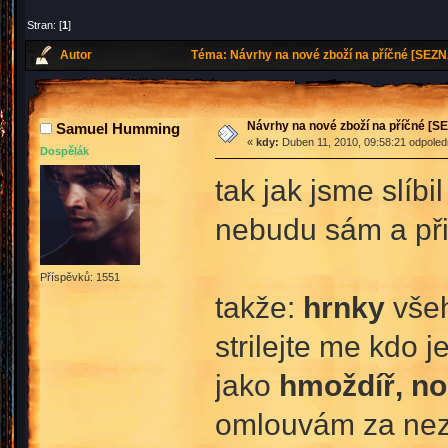
Stran: [
1
]
Autor
Téma: Návrhy na nové zboží na příčné [SEZN
Návrhy na nové zboží na příčné [
Samuel Humming
«
kdy:
Duben 11, 2010, 09:58:21 odpoled
Dospělák
tak jak jsme slíb
nebudu sám a při
Příspěvků: 1551
takže:
hrnky
všeh
strilejte me kdo 
jako
hmoždíř, no
omlouvám za nez