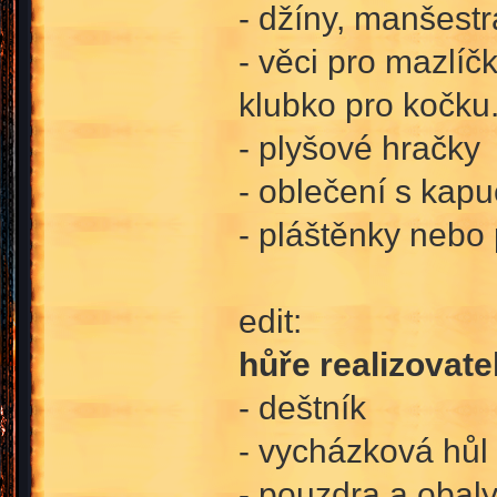
- džíny, manšest
- věci pro mazlíč
klubko pro kočku.
- plyšové hračky
- oblečení s kapu
- pláštěnky nebo 
edit:
hůře realizovate
- deštník
- vycházková hůl
- pouzdra a obal