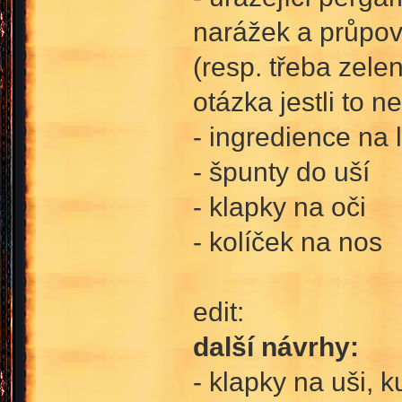
narážek a průpovíd
(resp. třeba zelen
otázka jestli to 
- ingredience na
- špunty do uší
- klapky na oči
- kolíček na nos
edit:
další návrhy:
- klapky na uši, 