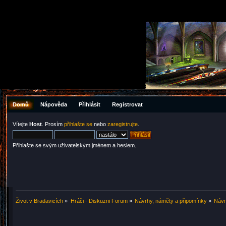
Domů
Nápověda
Přihlásit
Registrovat
Vítejte
Host
. Prosím
přihlašte se
nebo
zaregistrujte
.
Přihlašte se svým uživatelským jménem a heslem.
Život v Bradavicích
»
Hráči - Diskuzni Forum
»
Návrhy, náměty a připomínky
»
Návr