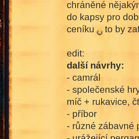
chráněné nějak
do kapsy pro dobr
ceníku
to by za
edit:
další návrhy:
- camrál
- společenské hr
míč + rukavice, č
- příbor
- různé zábavné 
- urážející perg