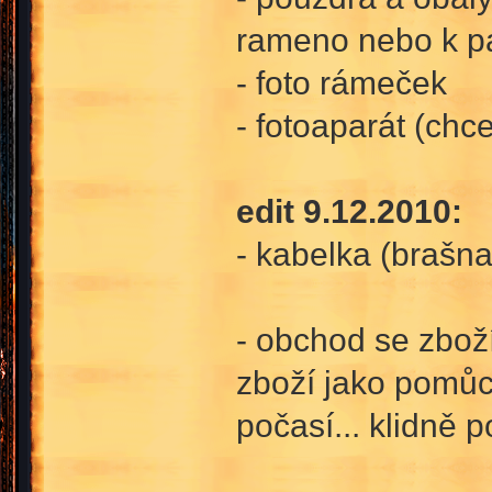
rameno nebo k pa
- foto rámeček
- fotoaparát (chce
edit 9.12.2010:
- kabelka (brašn
- obchod se zbož
zboží jako pomůck
počasí... klidně p