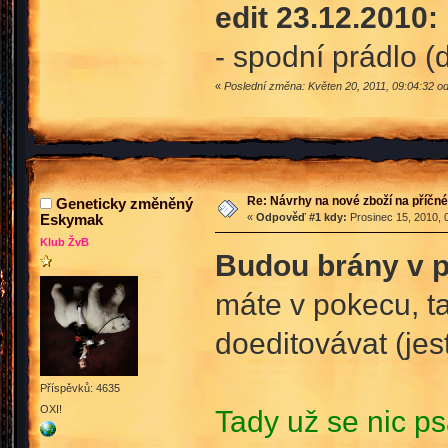
edit 23.12.2010:
- spodní prádlo (
«
Poslední změna: Květen 20, 2011, 09:04:32 
Re: Návrhy na nové zboží na příč
Geneticky změněný
Eskymak
«
Odpověď #1 kdy:
Prosinec 15, 2010, 
Klub ŽvB
Budou brány v 
máte v pokecu, t
doeditovávat (jes
Příspěvků: 4635
OXI!
Tady už se nic p