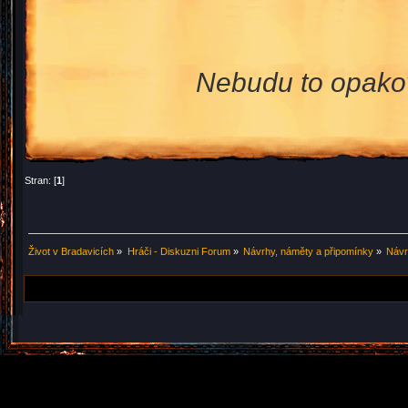
Nebudu to opakov
Stran: [
1
]
Život v Bradavicích
»
Hráči - Diskuzni Forum
»
Návrhy, náměty a připomínky
»
Návr