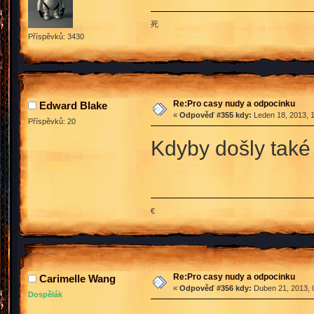
死
Příspěvků: 3430
Re:Pro casy nudy a odpocinku
Edward Blake
«
Odpověď #355 kdy:
Leden 18, 2013, 1
Příspěvků: 20
Kdyby došly také 
€
Re:Pro casy nudy a odpocinku
Carimelle Wang
«
Odpověď #356 kdy:
Duben 21, 2013, 
Dospělák