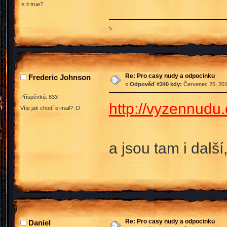
Is it true?
ϟ
Re: Pro casy nudy a odpocinku
Frederic Johnson
«
Odpověď #340 kdy:
Červenec 25, 201
Příspěvků: 833
http://vyzennudu
Víte jak chodí e-mail? :D
a jsou tam i dalš
Re: Pro casy nudy a odpocinku
Daniel