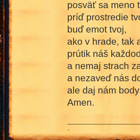
posväť sa meno t
príď prostredie tv
buď emot tvoj,
ako v hrade, tak 
prútik náš každo
a nemaj strach za
a nezaveď nás do
ale daj nám body
Amen.
♂