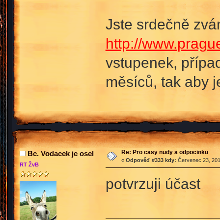
Jste srdečně zván
http://www.pragu
vstupenek, případ
měsíců, tak aby j
Re: Pro casy nudy a odpocinku
Bc. Vodacek je osel
«
Odpověď #333 kdy:
Červenec 23, 201
RT ŽvB
potvrzuji účast