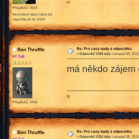
luf
Příspěvků: 8529
Na prstech obou rukou lze
napočítat až do 1024!
Re: Pro casy nudy a odpocinku
Ben Thruffle
«
Odpověď #350 kdy:
Listopad 08, 2012
RT ŽvB
má někdo zájem 
死
Příspěvků: 3430
Re: Pro casy nudy a odpocinku
Ben Thruffle
«
Odpověď #351 kdy:
Listopad 08, 2012