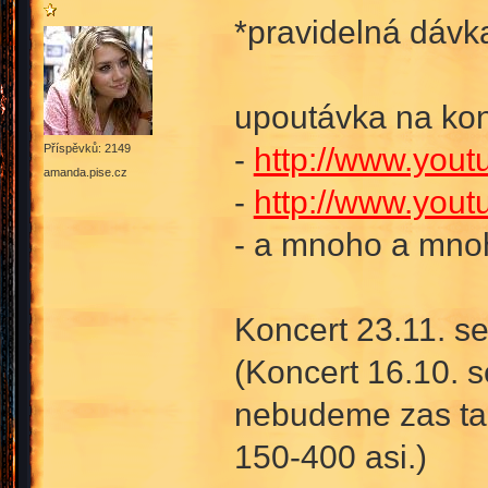
*pravidelná dáv
upoutávka na kon
-
http://www.yo
Příspěvků: 2149
amanda.pise.cz
-
http://www.you
- a mnoho a mnoh
Koncert 23.11. se
(Koncert 16.10. 
nebudeme zas tak
150-400 asi.)