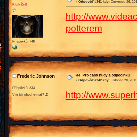
«
Odpověď #341 kdy:
Červenec 26, 201
Klub ŽvB
http://www.videa
potterem
Příspěvků: 746
Re: Pro casy nudy a odpocinku
Frederic Johnson
«
Odpověď #342 kdy:
Listopad 20, 2011
Příspěvků: 833
http://www.super
Víte jak chodí e-mail? :D