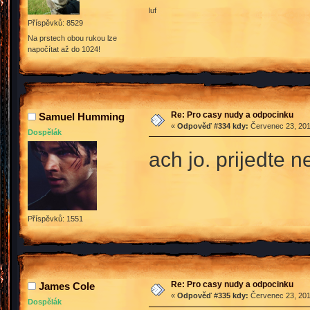
luf
Příspěvků: 8529
Na prstech obou rukou lze
napočítat až do 1024!
Re: Pro casy nudy a odpocinku
Samuel Humming
«
Odpověď #334 kdy:
Červenec 23, 201
Dospělák
ach jo. prijedte 
Příspěvků: 1551
Re: Pro casy nudy a odpocinku
James Cole
«
Odpověď #335 kdy:
Červenec 23, 201
Dospělák