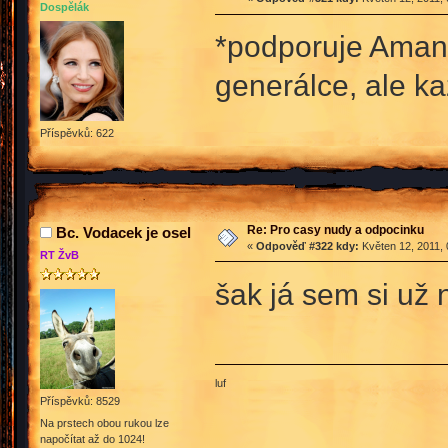
Dospělák
*podporuje Amand
generálce, ale k
Příspěvků: 622
Re: Pro casy nudy a odpocinku
Bc. Vodacek je osel
«
Odpověď #322 kdy:
Květen 12, 2011, 
RT ŽvB
šak já sem si už 
luf
Příspěvků: 8529
Na prstech obou rukou lze
napočítat až do 1024!