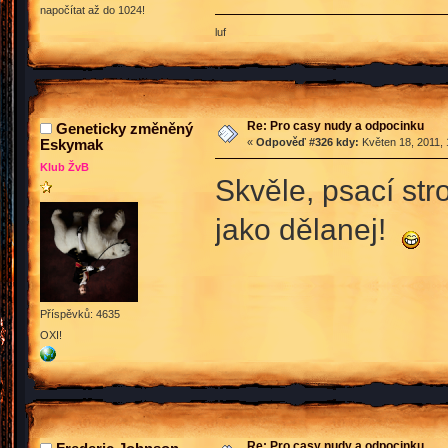
napočítat až do 1024!
luf
Re: Pro casy nudy a odpocinku
Geneticky změněný
Eskymak
«
Odpověď #326 kdy:
Květen 18, 2011, 
Klub ŽvB
Skvěle, psací str
jako dělanej!
Příspěvků: 4635
OXI!
Re: Pro casy nudy a odpocinku