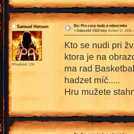
Re: Pro casy nudy a odpocinku
Samuel Hetson
«
Odpověď #323 kdy:
Květen 17, 2011, 
Kto se nudi pri ž
ktora je na obraz
Příspěvků: 139
ma rad Basketbal
hadzet míč.....
Hru mužete stah