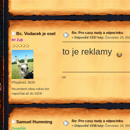
Re: Pro casy nudy a odpocinku
Bc. Vodacek je osel
«
Odpověď #337 kdy:
Červenec 24, 201
RT ŽvB
to je reklamy
luf
Příspěvků: 8529
Na prstech obou rukou lze
napočítat až do 1024!
Re: Pro casy nudy a odpocinku
Samuel Humming
«
Odpověď #338 kdy:
Červenec 24, 201
Dospělák