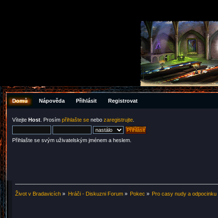
Domů
Nápověda
Přihlásit
Registrovat
Vítejte
Host
. Prosím
přihlašte se
nebo
zaregistrujte
.
Přihlašte se svým uživatelským jménem a heslem.
Život v Bradavicích
»
Hráči - Diskuzni Forum
»
Pokec
»
Pro casy nudy a odpocinku