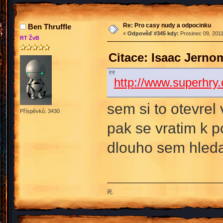
Re: Pro casy nudy a odpocinku
Ben Thruffle
«
Odpověď #345 kdy:
Prosinec 09, 2011
RT ŽvB
Citace: Isaac Jerno
http://www.superhry
sem si to otevrel
Příspěvků: 3430
pak se vratim k 
dlouho sem hled
死