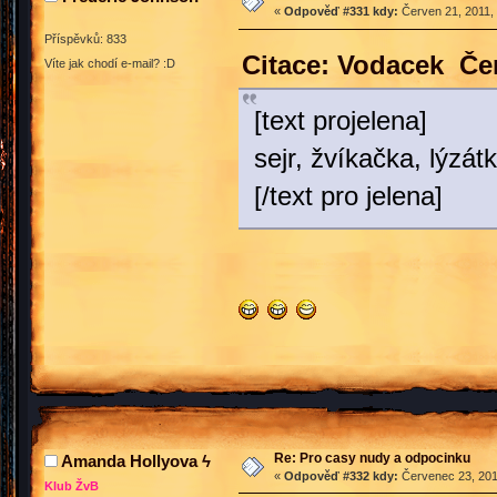
«
Odpověď #331 kdy:
Červen 21, 2011, 
Příspěvků: 833
Citace: Vodacek Čer
Víte jak chodí e-mail? :D
[text projelena]
sejr, žvíkačka, lýzát
[/text pro jelena]
Re: Pro casy nudy a odpocinku
Amanda Hollyova ϟ
«
Odpověď #332 kdy:
Červenec 23, 201
Klub ŽvB