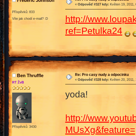
Frederic Johnson
«
Odpověď #327 kdy:
Květen 19, 2011, 
Příspěvků: 833
http://www.loupa
Víte jak chodí e-mail? :D
ref=Petulka24
Re: Pro casy nudy a odpocinku
Ben Thruffle
«
Odpověď #328 kdy:
Květen 20, 2011, 
RT ŽvB
yoda!
http://www.yout
MUsXg&feature=
Příspěvků: 3430