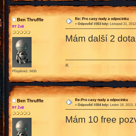
Re: Pro casy nudy a odpocinku
Ben Thruffle
«
Odpověď #353 kdy:
Listopad 21, 2012
RT ŽvB
Mám další 2 dota
死
Příspěvků: 3430
Re:Pro casy nudy a odpocinku
Ben Thruffle
«
Odpověď #354 kdy:
Leden 18, 2013, 1
RT ŽvB
Mám 10 free poz