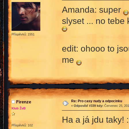
Amanda: super
slyset ... no teb
Příspěvků: 1551
edit: ohooo to jso
me
Re: Pro casy nudy a odpocinku
Firenze
«
Odpověď #339 kdy:
Červenec 25, 201
Klub ŽvB
Ha a já jdu taky! 
Příspěvků: 102