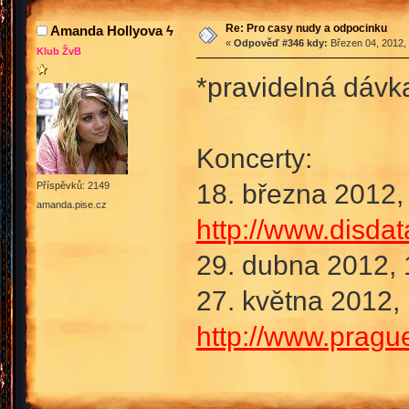
Re: Pro casy nudy a odpocinku
Amanda Hollyova ϟ
«
Odpověď #346 kdy:
Březen 04, 2012, 
Klub ŽvB
*pravidelná dáv
Koncerty:
18. března 2012,
Příspěvků: 2149
amanda.pise.cz
http://www.dis
29. dubna 2012, 
27. května 2012,
http://www.pragu