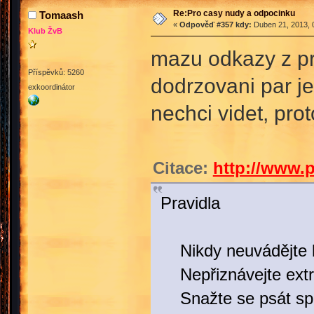
Re:Pro casy nudy a odpocinku
Tomaash
«
Odpověď #357 kdy:
Duben 21, 2013, 
Klub ŽvB
mazu odkazy z pre
Příspěvků: 5260
dodrzovani par j
exkoordinátor
nechci videt, pr
Citace:
http://www.p
Pravidla
Nikdy neuvádějte k
Nepřiznávejte extré
Snažte se psát spis