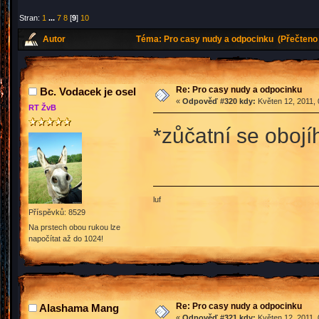
Stran:
1
...
7
8
[
9
]
10
Autor
Téma: Pro casy nudy a odpocinku (Přečteno 
Re: Pro casy nudy a odpocinku
Bc. Vodacek je osel
«
Odpověď #320 kdy:
Květen 12, 2011, 
RT ŽvB
*zůčatní se obojí
luf
Příspěvků: 8529
Na prstech obou rukou lze
napočítat až do 1024!
Re: Pro casy nudy a odpocinku
Alashama Mang
«
Odpověď #321 kdy:
Květen 12, 2011, 