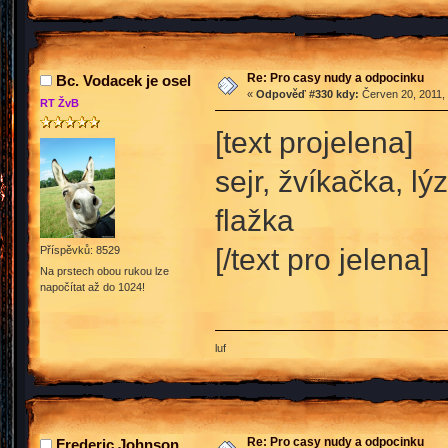
Re: Pro casy nudy a odpocinku
Bc. Vodacek je osel
«
Odpověď #330 kdy:
Červen 20, 2011, 
RT ŽvB
[text projelena]
sejr, žvíkačka, lý
flažka
[/text pro jelena]
Příspěvků: 8529
Na prstech obou rukou lze
napočítat až do 1024!
luf
Re: Pro casy nudy a odpocinku
Frederic Johnson