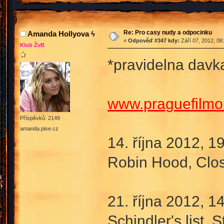
Re: Pro casy nudy a odpocinku
Amanda Hollyova ϟ
«
Odpověď #347 kdy:
Září 07, 2012, 08
Klub ŽvB
*pravidelna dav
www.praguefilmo
Příspěvků: 2149
amanda.pise.cz
14. října 2012, 1
Robin Hood, Clos
21. října 2012, 1
Schindler's list, S