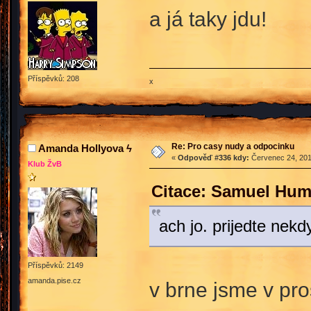
a já taky jdu!
Příspěvků: 208
x
Re: Pro casy nudy a odpocinku
Amanda Hollyova ϟ
«
Odpověď #336 kdy:
Červenec 24, 201
Klub ŽvB
Citace: Samuel Hum
ach jo. prijedte nek
Příspěvků: 2149
amanda.pise.cz
v brne jsme v pro