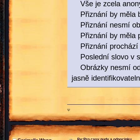
Vše je zcela anony
Přiznání by měla bý
Přiznání nesmí obsa
Přiznání by měla po
Přiznání prochází 
Poslední slovo v s
Obrázky nesmí odpor
jasně identifikovatel
Ψ
Re:Pro casy nudy a odpocinku