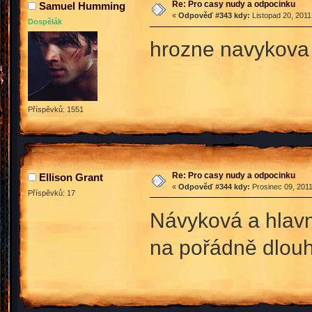
Re: Pro casy nudy a odpocinku
Samuel Humming
«
Odpověď #343 kdy:
Listopad 20, 2011
Dospělák
hrozne navykova
Příspěvků: 1551
Re: Pro casy nudy a odpocinku
Ellison Grant
«
Odpověď #344 kdy:
Prosinec 09, 2011
Příspěvků: 17
Návyková a hlavně
na pořádně dlou