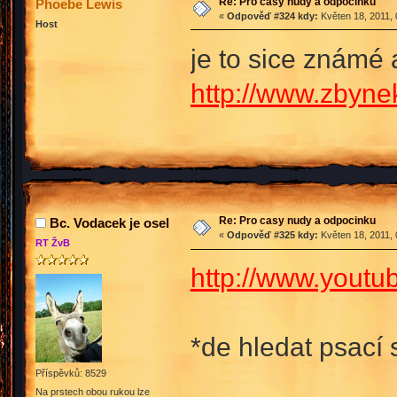
Re: Pro casy nudy a odpocinku
Phoebe Lewis
«
Odpověď #324 kdy:
Květen 18, 2011, 
Host
je to sice známé
http://www.zbyne
Re: Pro casy nudy a odpocinku
Bc. Vodacek je osel
«
Odpověď #325 kdy:
Květen 18, 2011, 
RT ŽvB
http://www.yout
*de hledat psací s
Příspěvků: 8529
Na prstech obou rukou lze