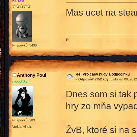
RT ŽvB
Mas ucet na ste
死
Příspěvků: 3430
Re: Pro casy nudy a odpocinku
Anthony Poul
«
Odpověď #352 kdy:
Listopad 09, 2012
Dospělák
Dnes som si tak p
hry zo mňa vypad
Příspěvků: 283
ŽvB, ktoré si na s
Veritas vincit.