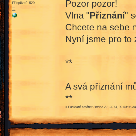
Pozor pozor!
Příspěvků: 520
王
Vlna "
Přiznání
" 
Chcete na sebe 
Nyní jsme pro to 
**
A svá přiznání m
**
«
Poslední změna: Duben 21, 2013, 09:54:36 o