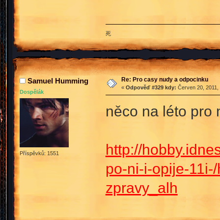
死
Re: Pro casy nudy a odpocinku
Samuel Humming
«
Odpověď #329 kdy:
Červen 20, 2011, 
Dospělák
něco na léto pro
http://hobby.idne
Příspěvků: 1551
po-ni-i-opije-11
zpravy_alh