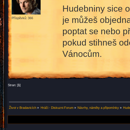
Hudebniny sice ot
je můžeš objednat
Příspěvků: 366
poptat se nebo př
pokud stihneš od
Vánocům.
Stran: [
1
]
Život v Bradavicích
»
Hráči - Diskuzni Forum
»
Návrhy, náměty a připomínky
»
Hude