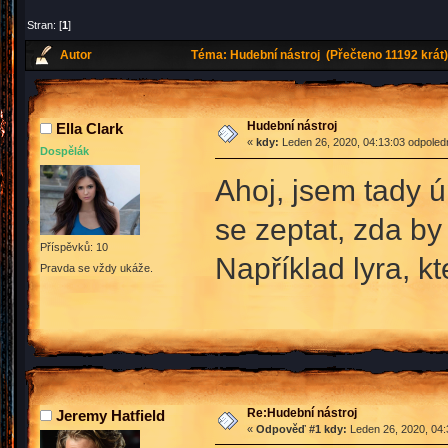
Stran: [
1
]
Autor
Téma: Hudební nástroj (Přečteno 11192 krát
Hudební nástroj
Ella Clark
«
kdy:
Leden 26, 2020, 04:13:03 odpoled
Dospělák
Ahoj, jsem tady úp
se zeptat, zda by
Příspěvků: 10
Například lyra, kt
Pravda se vždy ukáže.
Re:Hudební nástroj
Jeremy Hatfield
«
Odpověď #1 kdy:
Leden 26, 2020, 04: