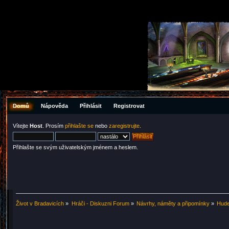
Domů
Nápověda
Přihlásit
Registrovat
Vítejte
Host
. Prosím
přihlašte se
nebo
zaregistrujte
.
Přihlašte se svým uživatelským jménem a heslem.
Život v Bradavicích
»
Hráči - Diskuzni Forum
»
Návrhy, náměty a připomínky
»
Hude