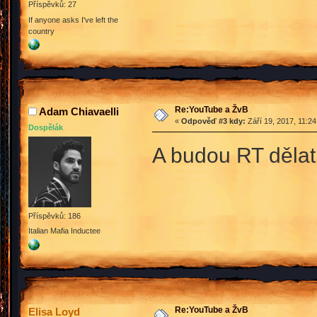
Příspěvků: 27
If anyone asks I've left the
country
Re:YouTube a ŽvB
Adam Chiavaelli
«
Odpověď #3 kdy:
Září 19, 2017, 11:2
Dospělák
A budou RT dělat
Příspěvků: 186
Italian Mafia Inductee
Re:YouTube a ŽvB
Elisa Loyd