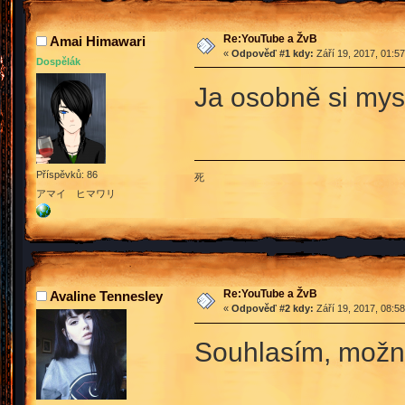
Re:YouTube a ŽvB
Amai Himawari
«
Odpověď #1 kdy:
Září 19, 2017, 01:5
Dospělák
Ja osobně si mys
Příspěvků: 86
死
アマイ ヒマワリ
Re:YouTube a ŽvB
Avaline Tennesley
«
Odpověď #2 kdy:
Září 19, 2017, 08:5
Souhlasím, možná