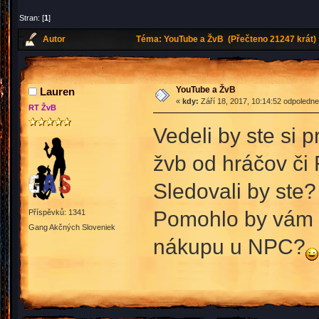
Stran: [
1
]
Autor
Téma: YouTube a ŽvB (Přečteno 21247 krát)
YouTube a ŽvB
Lauren
«
kdy:
Září 18, 2017, 10:14:52 odpoledne
RT ŽvB
Vedeli by ste si 
žvb od hráčov či
Sledovali by ste?
Pomohlo by vám v
Příspěvků: 1341
Gang Akčných Sloveniek
nákupu u NPC?