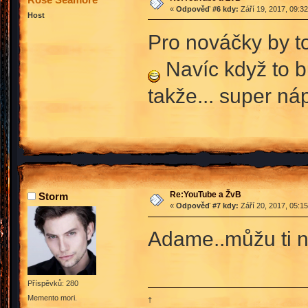
«
Odpověď #6 kdy:
Září 19, 2017, 09:3
Host
Pro nováčky by t
Navíc když to bu
takže... super n
Re:YouTube a ŽvB
Storm
«
Odpověď #7 kdy:
Září 20, 2017, 05:1
Adame..můžu ti na
Příspěvků: 280
Memento mori.
†