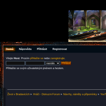
Domů
Nápověda
Přihlásit
Registrovat
Vítejte
Host
. Prosím
přihlašte se
nebo
zaregistrujte
.
Přihlašte se svým uživatelským jménem a heslem.
Život v Bradavicích
»
Hráči - Diskuzni Forum
»
Návrhy, náměty a připomínky
»
YouT