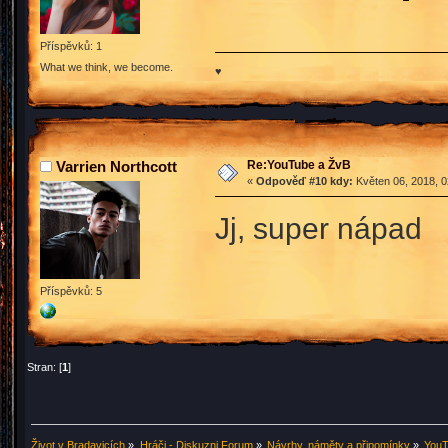
Příspěvků: 1
What we think, we become.
♥
Re:YouTube a ŽvB
Varrien Northcott
«
Odpověď #10 kdy:
Květen 06, 2018, 0
Jj, super nápad
Příspěvků: 5
Stran: [
1
]
Život v Bradavicích
»
Hráči - Diskuzni Forum
»
Návrhy, náměty a připomínky
»
YouT