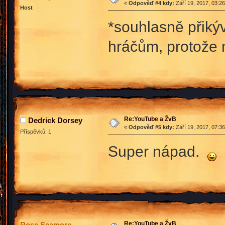
«
Odpověď #4 kdy:
Září 19, 2017, 03:2
Host
*souhlasně přiký
hráčům, protože 
Re:YouTube a ŽvB
Dedrick Dorsey
«
Odpověď #5 kdy:
Září 19, 2017, 07:3
Příspěvků: 1
Super nápad.
Re:YouTube a ŽvB
Rose Seamore