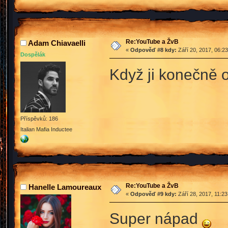
Re:YouTube a ŽvB
Adam Chiavaelli
«
Odpověď #8 kdy:
Září 20, 2017, 06:2
Dospělák
Když ji konečně o
Příspěvků: 186
Italian Mafia Inductee
Re:YouTube a ŽvB
Hanelle Lamoureaux
«
Odpověď #9 kdy:
Září 28, 2017, 11:2
Super nápad