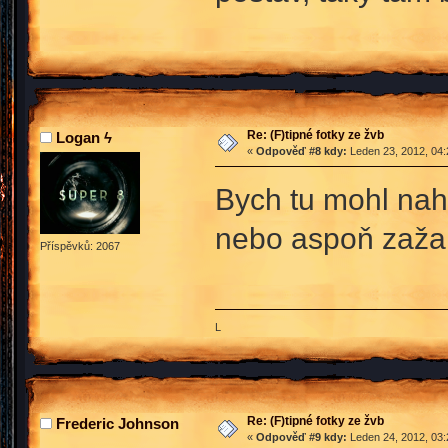
Re: (F)tipné fotky ze žvb
Logan ϟ
«
Odpověď #8 kdy:
Leden 23, 2012, 04:
Bych tu mohl nah
nebo aspoň zaža
Příspěvků: 2067
L
Re: (F)tipné fotky ze žvb
Frederic Johnson
«
Odpověď #9 kdy:
Leden 24, 2012, 03: