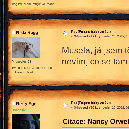
long live all the magic we made
Re: (F)tipné fotky ze žvb
Nikki Regg
«
Odpověď #27 kdy:
Leden 26, 2012, 10
Musela, já jsem 
nevím, co se ta
Příspěvků: 13
Two can keep a secret if one
of them is dead.
Re: (F)tipné fotky ze žvb
Berry Eger
«
Odpověď #28 kdy:
Leden 26, 2012, 01
Dospělák
Citace: Nancy Orwel