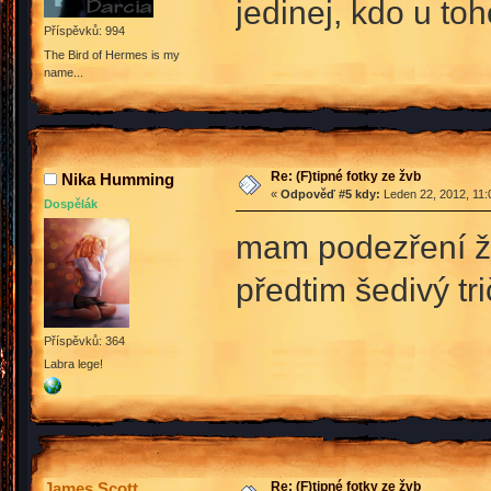
jedinej, kdo u to
Příspěvků: 994
The Bird of Hermes is my
name...
Re: (F)tipné fotky ze žvb
Nika Humming
«
Odpověď #5 kdy:
Leden 22, 2012, 11:
Dospělák
mam podezření že
předtim šedivý tr
Příspěvků: 364
Labra lege!
Re: (F)tipné fotky ze žvb
James Scott