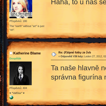
Haha, to u nás s
Příspěvků: 180
The "earth" without "art" is just
"eh".
Re: (F)tipné fotky ze žvb
Katherine Blame
«
Odpověď #36 kdy:
Leden 27, 2012, 02
Dospělák
Ta naše hlavně n
správna figurína
Příspěvků: 404
♥ *VallStar* ♥