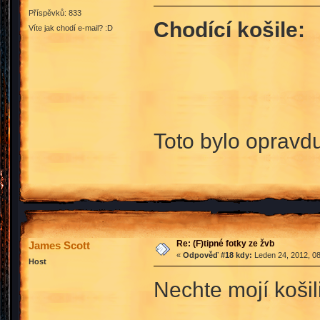
Příspěvků: 833
Chodící košile:
Víte jak chodí e-mail? :D
Toto bylo opravd
Re: (F)tipné fotky ze žvb
James Scott
«
Odpověď #18 kdy:
Leden 24, 2012, 08
Host
Nechte mojí košil