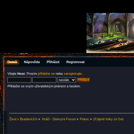
Domů
Nápověda
Přihlásit
Registrovat
Vítejte
Host
. Prosím
přihlašte se
nebo
zaregistrujte
.
Přihlašte se svým uživatelským jménem a heslem.
Život v Bradavicích
»
Hráči - Diskuzni Forum
»
Pokec
»
(F)tipné fotky ze žvb