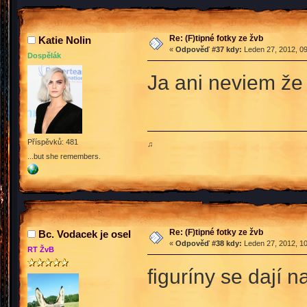
Re: (F)tipné fotky ze žvb
Katie Nolin
«
Odpověď #37 kdy:
Leden 27, 2012, 09
Dospělák
Ja ani neviem že
Příspěvků: 481
♫
...but she remembers.
Re: (F)tipné fotky ze žvb
Bc. Vodacek je osel
«
Odpověď #38 kdy:
Leden 27, 2012, 10
RT ŽvB
figuríny se dají n