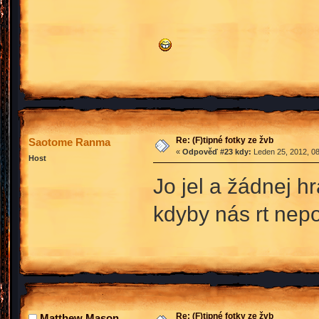
Re: (F)tipné fotky ze žvb
Saotome Ranma
«
Odpověď #23 kdy:
Leden 25, 2012, 08
Host
Jo jel a žádnej hr
kdyby nás rt nepo
Re: (F)tipné fotky ze žvb
Matthew Mason