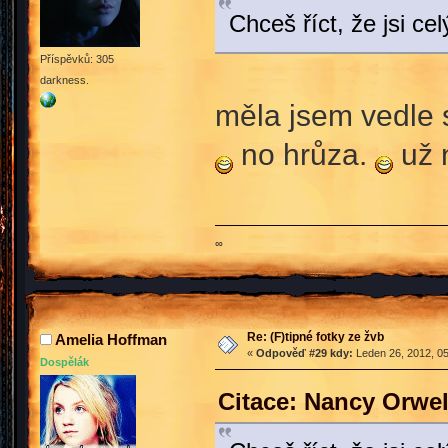
Chceš říct, že jsi 
Příspěvků: 305
darkness.
měla jsem vedle 
no hrůza.
už 
∞
Re: (F)tipné fotky ze žvb
Amelia Hoffman
«
Odpověď #29 kdy:
Leden 26, 2012, 05
Dospělák
Citace: Nancy Orwel