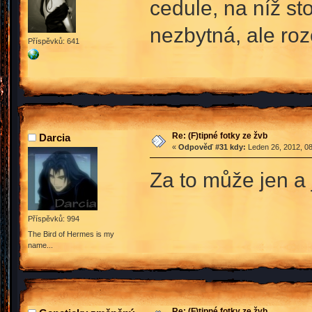
cedule, na níž st
nezbytná, ale ro
Příspěvků: 641
Re: (F)tipné fotky ze žvb
Darcia
«
Odpověď #31 kdy:
Leden 26, 2012, 08
Za to může jen a
Příspěvků: 994
The Bird of Hermes is my
name...
Re: (F)tipné fotky ze žvb