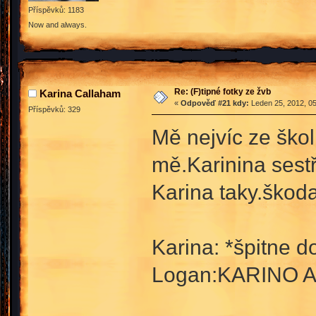
Příspěvků: 1183
Now and always.
Re: (F)tipné fotky ze žvb
Karina Callaham
«
Odpověď #21 kdy:
Leden 25, 2012, 05
Příspěvků: 329
Mě nejvíc ze škol
mě.Karinina sest
Karina taky.škod
Karina: *špitne d
Logan:KARINO A