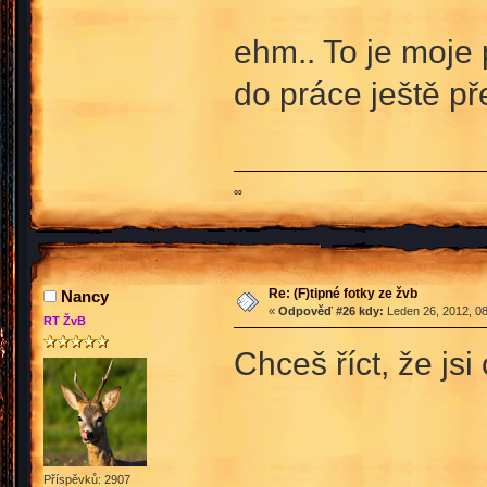
ehm.. To je moje
do práce ještě př
∞
Re: (F)tipné fotky ze žvb
Nancy
«
Odpověď #26 kdy:
Leden 26, 2012, 08
RT ŽvB
Chceš říct, že j
Příspěvků: 2907