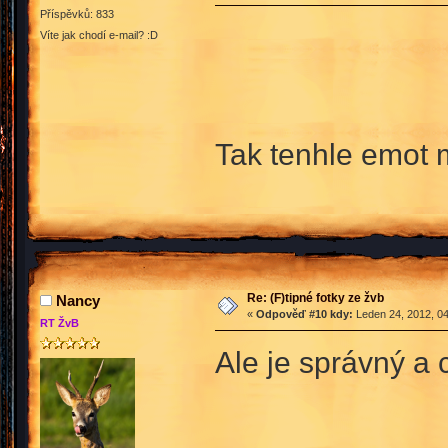
Příspěvků: 833
Víte jak chodí e-mail? :D
Tak tenhle emot
Re: (F)tipné fotky ze žvb
Nancy
«
Odpověď #10 kdy:
Leden 24, 2012, 04
RT ŽvB
Ale je správný a