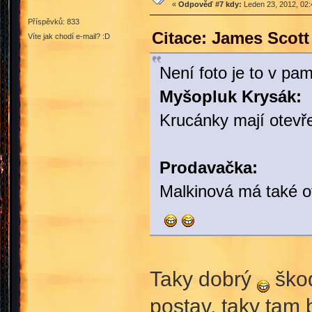
«
Odpověď #7 kdy:
Leden 23, 2012, 02:
Příspěvků: 833
Citace: James Scott
Víte jak chodí e-mail? :D
Není foto je to v pam
Myšopluk Krysák:
Krucánky mají otevře
Prodavačka:
Malkinová má také o
Taky dobrý
škod
postav, taky tam