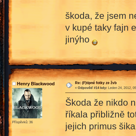
škoda, že jsem n
v kupé taky fajn 
jinýho
Re: (F)tipné fotky ze žvb
Henry Blackwood
«
Odpověď #14 kdy:
Leden 24, 2012, 05
Škoda že nikdo ne
říkala přibližně 
Příspěvků: 36
jejich primus šik