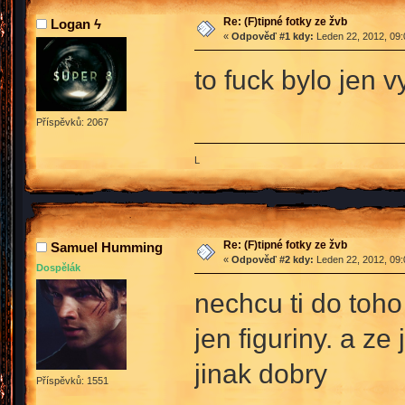
Re: (F)tipné fotky ze žvb
Logan ϟ
«
Odpověď #1 kdy:
Leden 22, 2012, 09:
to fuck bylo jen 
Příspěvků: 2067
L
Re: (F)tipné fotky ze žvb
Samuel Humming
«
Odpověď #2 kdy:
Leden 22, 2012, 09:
Dospělák
nechcu ti do toho
jen figuriny. a z
jinak dobry
Příspěvků: 1551