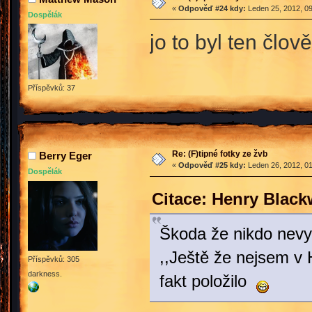
«
Odpověď #24 kdy:
Leden 25, 2012, 09
Dospělák
jo to byl ten člov
Příspěvků: 37
Re: (F)tipné fotky ze žvb
Berry Eger
«
Odpověď #25 kdy:
Leden 26, 2012, 01
Dospělák
Citace: Henry Blac
Škoda že nikdo nevyfo
,,Ještě že nejsem v 
Příspěvků: 305
darkness.
fakt položilo