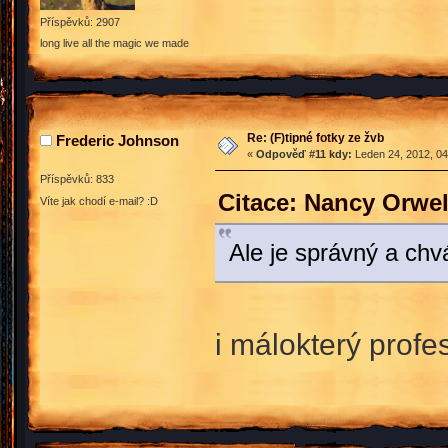
Příspěvků: 2907
long live all the magic we made
Re: (F)tipné fotky ze žvb
Frederic Johnson
«
Odpověď #11 kdy:
Leden 24, 2012, 04
Příspěvků: 833
Citace: Nancy Orwel
Víte jak chodí e-mail? :D
Ale je správný a ch
i málokterý profe