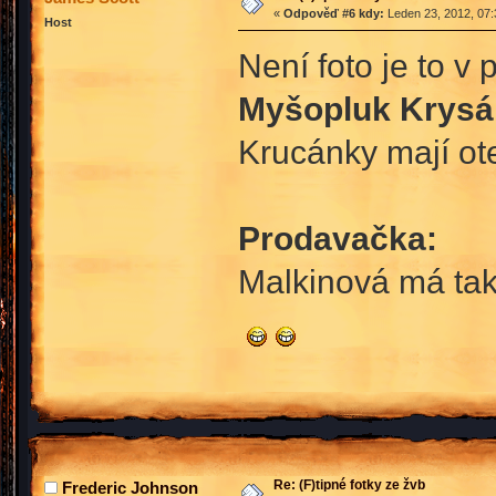
«
Odpověď #6 kdy:
Leden 23, 2012, 07:
Host
Není foto je to v 
Myšopluk Krysá
Krucánky mají ote
Prodavačka:
Malkinová má tak
Re: (F)tipné fotky ze žvb
Frederic Johnson