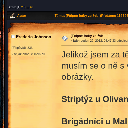
Stran: [
1
]
2
3
...
40
Autor
Téma: (F)tipné fotky ze žvb (Přečteno 116797
(F)tipné fotky ze žvb
Frederic Johnson
«
kdy:
Leden 22, 2012, 08:47:33 odpoled
Příspěvků: 833
Jelikož jsem za tě
Víte jak chodí e-mail? :D
musím se o ně s v
obrázky.
Striptýz u Olivan
Brigádníci u Mal