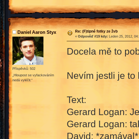
Re: (F)tipné fotky ze žvb
Daniel Aaron Styx
«
Odpověď #19 kdy:
Leden 25, 2012, 04:
Docela mě to po
Příspěvků: 502
Nevím jestli je to 
„Hloupost se vyfackováním
nedá vyléčit.“
Text:
Gerard Logan: Je
Gerard Logan: ta
David: *zamával*