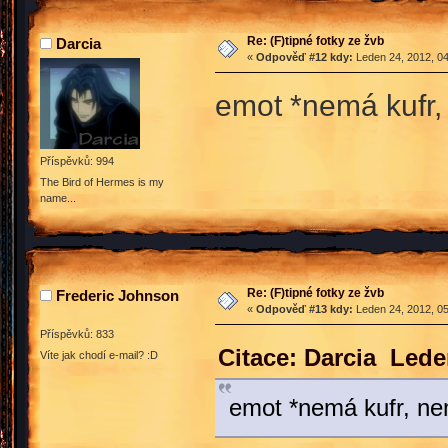
Re: (F)tipné fotky ze žvb
Darcia
«
Odpověď #12 kdy:
Leden 24, 2012, 04
emot *nemá kufr,
Příspěvků: 994
The Bird of Hermes is my
name...
Re: (F)tipné fotky ze žvb
Frederic Johnson
«
Odpověď #13 kdy:
Leden 24, 2012, 05
Příspěvků: 833
Citace: Darcia Lede
Víte jak chodí e-mail? :D
emot *nemá kufr, ne