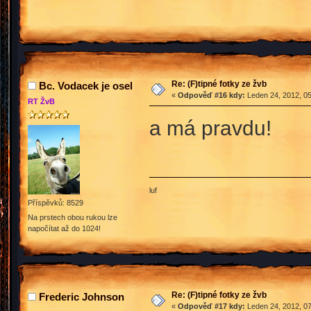
Re: (F)tipné fotky ze žvb
Bc. Vodacek je osel
«
Odpověď #16 kdy:
Leden 24, 2012, 05
RT ŽvB
a má pravdu!
luf
Příspěvků: 8529
Na prstech obou rukou lze
napočítat až do 1024!
Re: (F)tipné fotky ze žvb
Frederic Johnson
«
Odpověď #17 kdy:
Leden 24, 2012, 07