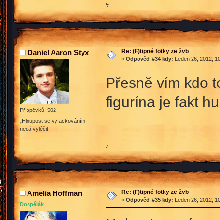
ϟ
Re: (F)tipné fotky ze žvb
Daniel Aaron Styx
«
Odpověď #34 kdy:
Leden 26, 2012, 10
Přesně vím kdo to
figurína je fakt 
Příspěvků: 502
„Hloupost se vyfackováním
nedá vyléčit.“
♪
Re: (F)tipné fotky ze žvb
Amelia Hoffman
«
Odpověď #35 kdy:
Leden 26, 2012, 10
Dospělák