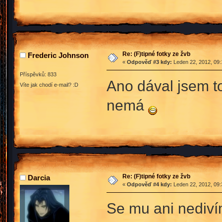
Re: (F)tipné fotky ze žvb
Frederic Johnson
«
Odpověď #3 kdy:
Leden 22, 2012, 09:
Příspěvků: 833
Ano dával jsem to
Víte jak chodí e-mail? :D
nemá
Re: (F)tipné fotky ze žvb
Darcia
«
Odpověď #4 kdy:
Leden 22, 2012, 09:
Se mu ani nedivím