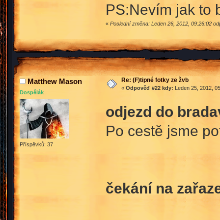
PS:Nevím jak to 
«
Poslední změna: Leden 26, 2012, 09:26:02 od
Re: (F)tipné fotky ze žvb
Matthew Mason
«
Odpověď #22 kdy:
Leden 25, 2012, 05
Dospělák
odjezd do brada
Po cestě jsme p
Příspěvků: 37
čekání na zařaze