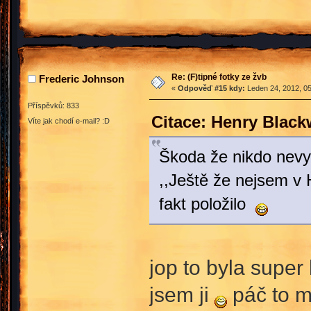
Re: (F)tipné fotky ze žvb
Frederic Johnson
«
Odpověď #15 kdy:
Leden 24, 2012, 05
Příspěvků: 833
Citace: Henry Blac
Víte jak chodí e-mail? :D
Škoda že nikdo nevyfo
,,Ještě že nejsem v 
fakt položilo
jop to byla super
jsem ji
páč to m