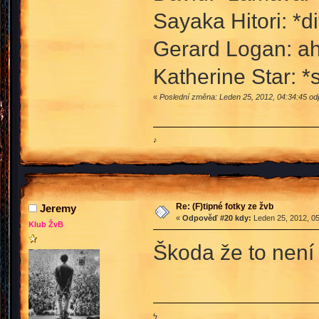
Sayaka Hitori: *di
Gerard Logan: ah
Katherine Star: *
«
Poslední změna: Leden 25, 2012, 04:34:45 od
♪
Re: (F)tipné fotky ze žvb
Jeremy
«
Odpověď #20 kdy:
Leden 25, 2012, 05
Klub ŽvB
Škoda že to není 
ϟ