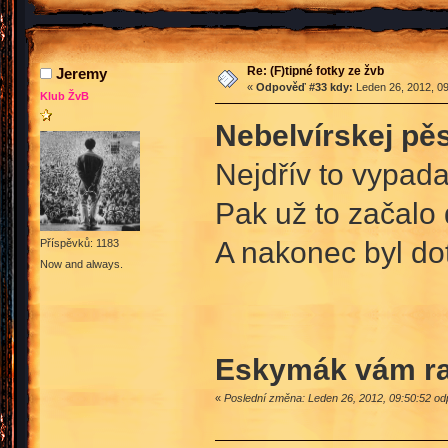
Re: (F)tipné fotky ze žvb
Jeremy
«
Odpověď #33 kdy:
Leden 26, 2012, 09
Klub ŽvB
Nebelvírskej pěs
Nejdřív to vypa
Pak už to začalo
A nakonec byl d
Příspěvků: 1183
Now and always.
Eskymák vám rad
«
Poslední změna: Leden 26, 2012, 09:50:52 o