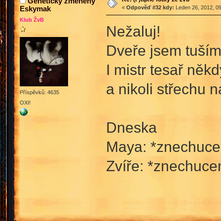
Geneticky změněný
Eskymak
«
Odpověď #32 kdy:
Leden 26, 2012, 09
Klub ŽvB
Nežaluj!
Dveře jsem tuším 
I mistr tesař něk
a nikoli střechu 
Příspěvků: 4635
OXI!
Dneska
Maya: *znechucen
Zvíře: *znechuce