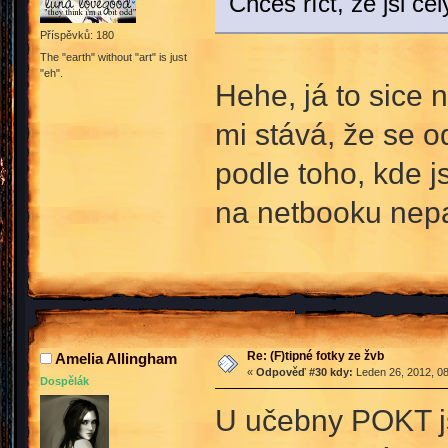
Chceš říct, že jsi 
Příspěvků: 180
The "earth" without "art" is just
"eh".
Hehe, já to sice 
mi stává, že se o
podle toho, kde js
na netbooku nep
Re: (F)tipné fotky ze žvb
Amelia Allingham
«
Odpověď #30 kdy:
Leden 26, 2012, 08
Dospělák
U učebny POKT js