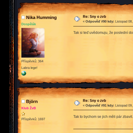
Re: Sny o zvb
Nika Humming
«
Odpověď #90 kdy:
Listopad 08,
Dospělák
Tak si teď uvědomuju, že poslední do
Příspěvků: 364
Labra lege!
Re: Sny o zvb
Björn
«
Odpověď #91 kdy:
Listopad 09,
Klub ŽvB
Tak to bychom se jich měli pár zbavit
Příspěvků: 1697