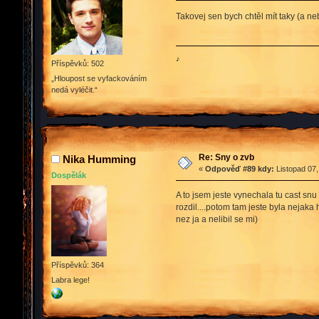
Takovej sen bych chtěl mít taky (a n
♪
Příspěvků: 502
„Hloupost se vyfackováním
nedá vyléčit.“
Re: Sny o zvb
Nika Humming
«
Odpověď #89 kdy:
Listopad 07,
Dospělák
A to jsem jeste vynechala tu cast snu 
rozdil....potom tam jeste byla nejaka
nez ja a nelibil se mi)
Příspěvků: 364
Labra lege!