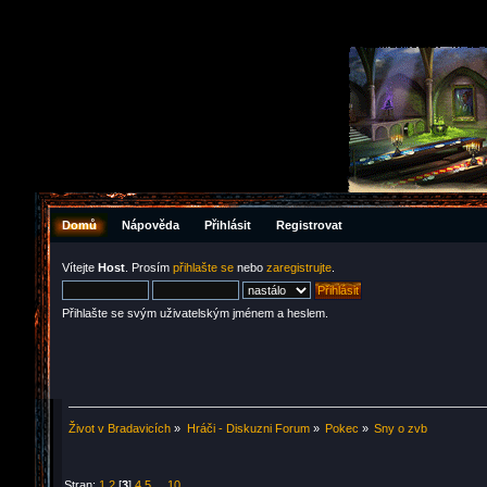
Domů
Nápověda
Přihlásit
Registrovat
Vítejte
Host
. Prosím
přihlašte se
nebo
zaregistrujte
.
Přihlašte se svým uživatelským jménem a heslem.
Život v Bradavicích
»
Hráči - Diskuzni Forum
»
Pokec
»
Sny o zvb
Stran:
1
2
[
3
]
4
5
...
10