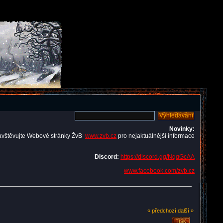
Novinky:
avštěvujte Webové stránky ŽvB
www.zvb.cz
pro nejaktuálnější informace
Discord:
https://discord.gg/NqqGcAA
www.facebook.com/zvb.cz
« předchozí
další »
TISK