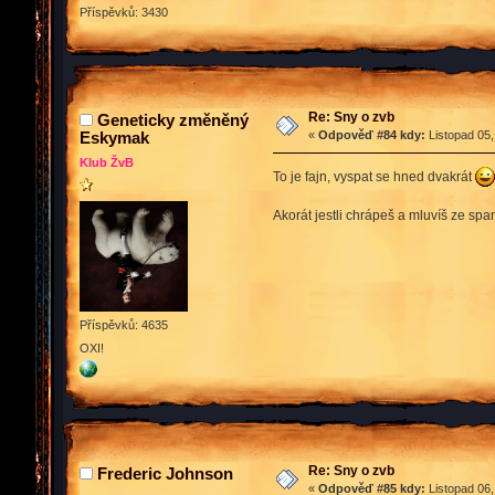
Příspěvků: 3430
Re: Sny o zvb
Geneticky změněný
Eskymak
«
Odpověď #84 kdy:
Listopad 05,
Klub ŽvB
To je fajn, vyspat se hned dvakrát
Akorát jestli chrápeš a mluvíš ze span
Příspěvků: 4635
OXI!
Re: Sny o zvb
Frederic Johnson
«
Odpověď #85 kdy:
Listopad 06,