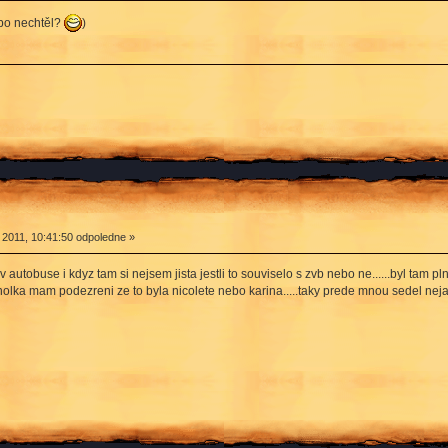
ebo nechtěl?
)
 2011, 10:41:50 odpoledne »
v autobuse i kdyz tam si nejsem jista jestli to souviselo s zvb nebo ne......byl tam
 holka mam podezreni ze to byla nicolete nebo karina.....taky prede mnou sedel nej