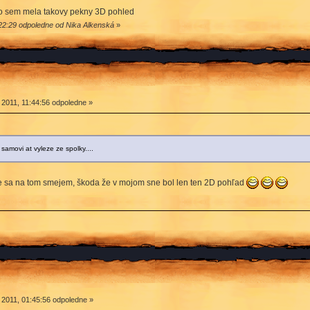
 to sem mela takovy pekny 3D pohled
:22:29 odpoledne od Nika Alkenská
»
 2011, 11:44:56 odpoledne »
samovi at vyleze ze spolky....
e sa na tom smejem, škoda že v mojom sne bol len ten 2D pohľad
 2011, 01:45:56 odpoledne »