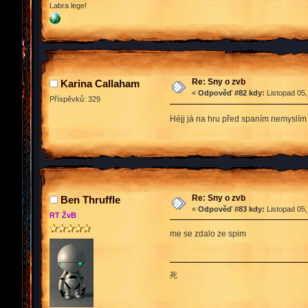
Labra lege!
Re: Sny o zvb
Karina Callaham
«
Odpověď #82 kdy:
Listopad 05,
Příspěvků: 329
Héjj já na hru před spaním nemyslím 
Re: Sny o zvb
Ben Thruffle
«
Odpověď #83 kdy:
Listopad 05,
RT ŽvB
me se zdalo ze spim
死