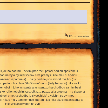
IP zaznamenána
k jde na hodinu....nevim proc meli pataci hodinu spolecne s
odina bylo bylinlarstvi tak nika premysli kde meli tu hodinu
akonec vzpomnela).....na ty hodine jsou akorat dva lidi (nic
 snu padouch a chce “žluťákovu“ nohu (tedy henryho) nika na to
 ten obvini toho asistenta a asistent zdrha chodbou za nim bezi
jimz konci je nebelvirska spolka.......pauza a ja prepinam na skype a
 objevi emot *z chodby je slyset hluk* a vsichni se vyhrnou
est nikdo mu v tom nemuze zabranit tak nika skoci na asistenta a
.....takovy klasicky den na zvb