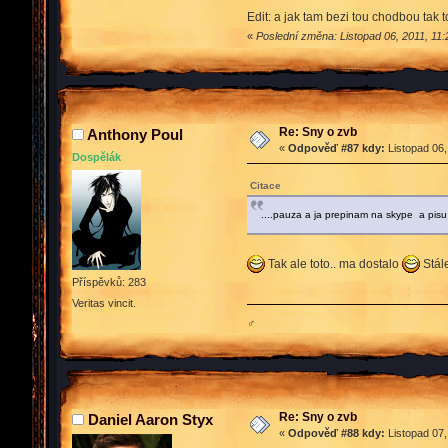
Edit: a jak tam bezi tou chodbou tak
«
Poslední změna: Listopad 06, 2011, 11
Re: Sny o zvb
Anthony Poul
«
Odpověď #87 kdy:
Listopad 06,
Dospělák
Citace
....pauza a ja prepinam na skype a pisu 
Tak ale toto.. ma dostalo
Stál
Příspěvků: 283
Veritas vincit.
♂
Re: Sny o zvb
Daniel Aaron Styx
«
Odpověď #88 kdy:
Listopad 07,