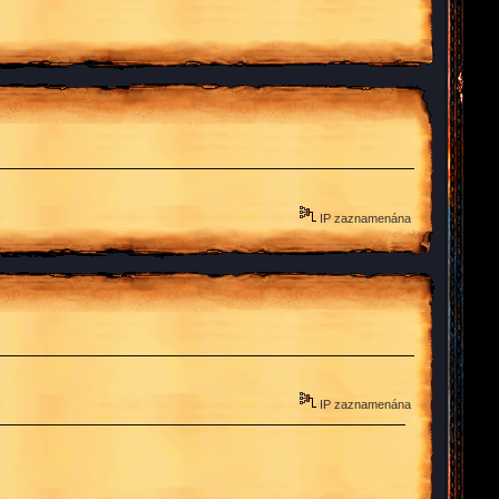
IP zaznamenána
IP zaznamenána