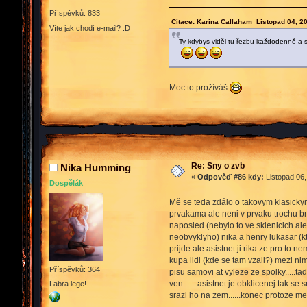
Příspěvků: 833
Citace: Karina Callaham Listopad 04, 2
Víte jak chodí e-mail? :D
Ty kdybys viděl tu řezbu každodenně a sk
Moc to prožíváš
Re: Sny o zvb
Nika Humming
«
Odpověď #86 kdy:
Listopad 06,
Dospělák
Mě se teda zdálo o takovym klasickym
prvakama ale neni v prvaku trochu brz
naposled (nebylo to ve sklenicich ale
neobvyklyho) nika a henry lukasar (k
prijde ale asistnet ji rika ze pro to
kupa lidi (kde se tam vzali?) mezi nimi
Příspěvků: 364
pisu samovi at vyleze ze spolky.....ta
ven.......asistnet je obklicenej tak 
Labra lege!
srazi ho na zem......konec protoze me