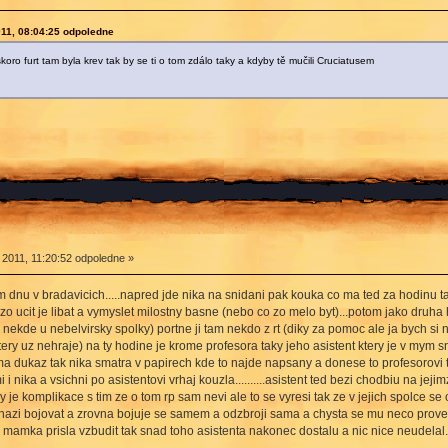
011, 08:04:25 odpoledne
oro furt tam byla krev tak by se ti o tom zdálo taky a kdyby tě mučili Cruciatusem
 2011, 11:20:52 odpoledne »
 dnu v bradavicich.....napred jde nika na snidani pak kouka co ma ted za hodinu ta
o ucit je libat a vymyslet milostny basne (nebo co zo melo byt)...potom jako druha h
 nekde u nebelvirsky spolky) portne ji tam nekdo z rt (diky za pomoc ale ja bych si n
tery uz nehraje) na ty hodine je krome profesora taky jeho asistent ktery je v mym
 nema dukaz tak nika smatra v papirech kde to najde napsany a donese to profesorovi
 i nika a vsichni po asistentovi vrhaj kouzla..........asistent ted bezi chodbiu na je
dy je komplikace s tim ze o tom rp sam nevi ale to se vyresi tak ze v jejich spolce se
se snazi bojovat a zrovna bojuje se samem a odzbroji sama a chysta se mu neco prov
 mamka prisla vzbudit tak snad toho asistenta nakonec dostalu a nic nice neudelal...