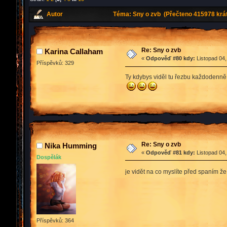
Autor
Téma: Sny o zvb (Přečteno 415978 krá
Re: Sny o zvb
Karina Callaham
«
Odpověď #80 kdy:
Listopad 04,
Příspěvků: 329
Ty kdybys viděl tu řezbu každodenně a
Re: Sny o zvb
Nika Humming
«
Odpověď #81 kdy:
Listopad 04,
Dospělák
je vidět na co myslíte před spaním 
Příspěvků: 364