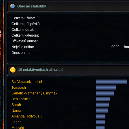
Obecné statistiky
Celkem uživatelů:
Celkem příspěvků:
Celkem témat:
Celkem kategorií:
Uživatelů online:
Nejvíce online:
9029 - Úno
Dnes online:
10 nejaktivnějších uživatelů
Bc. Vodacek je osel
Tomaash
Geneticky změněný Eskymak
Ben Thruffle
Sarah
Nancy
Amanda Hollyova ϟ
Logan ϟ
Medvěd