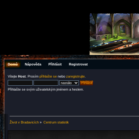
Domů
Nápověda
Přihlásit
Registrovat
Vítejte
Host
. Prosím
přihlašte se
nebo
zaregistrujte
.
Přihlašte se svým uživatelským jménem a heslem.
Život v Bradavicích
»
Centrum statistik