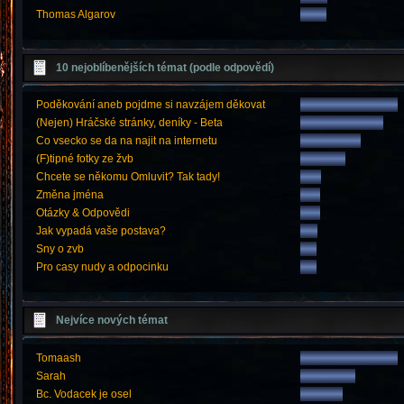
Thomas Algarov
10 nejoblíbenějších témat (podle odpovědí)
Poděkování aneb pojdme si navzájem děkovat
(Nejen) Hráčské stránky, deníky - Beta
Co vsecko se da na najit na internetu
(F)tipné fotky ze žvb
Chcete se někomu Omluvit? Tak tady!
Změna jména
Otázky & Odpovědi
Jak vypadá vaše postava?
Sny o zvb
Pro casy nudy a odpocinku
Nejvíce nových témat
Tomaash
Sarah
Bc. Vodacek je osel