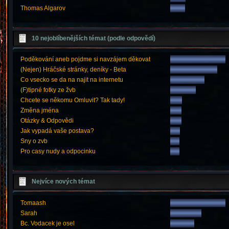
Thomas Algarov
10 nejoblíbenějších témat (podle odpovědí)
Poděkování aneb pojdme si navzájem děkovat
(Nejen) Hráčské stránky, deníky - Beta
Co vsecko se da na najit na internetu
(F)tipné fotky ze žvb
Chcete se někomu Omluvit? Tak tady!
Změna jména
Otázky & Odpovědi
Jak vypadá vaše postava?
Sny o zvb
Pro casy nudy a odpocinku
Nejvíce nových témat
Tomaash
Sarah
Bc. Vodacek je osel