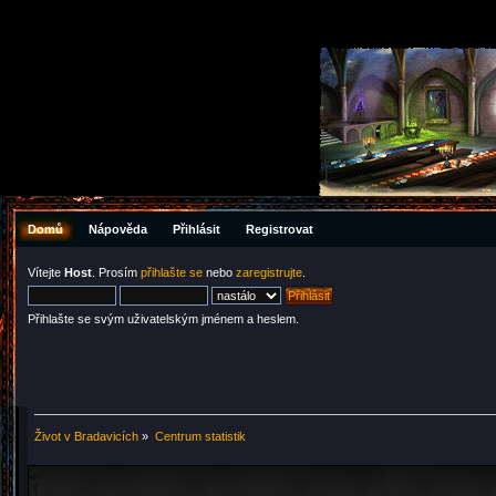
Domů
Nápověda
Přihlásit
Registrovat
Vítejte
Host
. Prosím
přihlašte se
nebo
zaregistrujte
.
Přihlašte se svým uživatelským jménem a heslem.
Život v Bradavicích
»
Centrum statistik