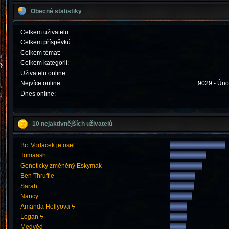
Obecné statistiky
Celkem uživatelů:
Celkem příspěvků:
Celkem témat:
Celkem kategorií:
Uživatelů online:
Nejvíce online:
9029 - Úno
Dnes online:
10 nejaktivnějších uživatelů
Bc. Vodacek je osel
Tomaash
Geneticky změněný Eskymak
Ben Thruffle
Sarah
Nancy
Amanda Hollyova ϟ
Logan ϟ
Medvěd