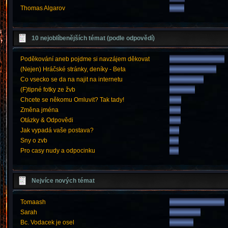
Thomas Algarov
10 nejoblíbenějších témat (podle odpovědí)
Poděkování aneb pojdme si navzájem děkovat
(Nejen) Hráčské stránky, deníky - Beta
Co vsecko se da na najit na internetu
(F)tipné fotky ze žvb
Chcete se někomu Omluvit? Tak tady!
Změna jména
Otázky & Odpovědi
Jak vypadá vaše postava?
Sny o zvb
Pro casy nudy a odpocinku
Nejvíce nových témat
Tomaash
Sarah
Bc. Vodacek je osel