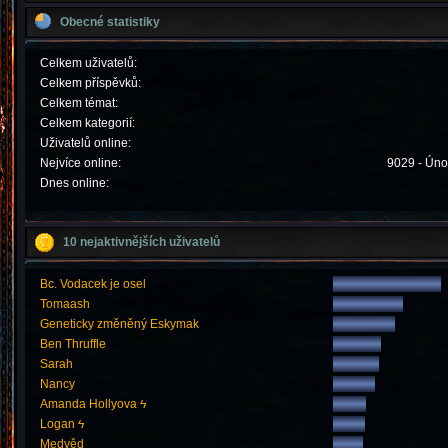
Obecné statistiky
Celkem uživatelů:
Celkem příspěvků:
Celkem témat:
Celkem kategorií:
Uživatelů online:
Nejvíce online:
9029 - Úno
Dnes online:
10 nejaktivnějších uživatelů
Bc. Vodacek je osel
Tomaash
Geneticky změněný Eskymak
Ben Thruffle
Sarah
Nancy
Amanda Hollyova ϟ
Logan ϟ
Medvěd