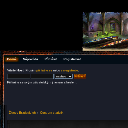
Domů
Nápověda
Přihlásit
Registrovat
Vítejte
Host
. Prosím
přihlašte se
nebo
zaregistrujte
.
Přihlašte se svým uživatelským jménem a heslem.
Život v Bradavicích
»
Centrum statistik