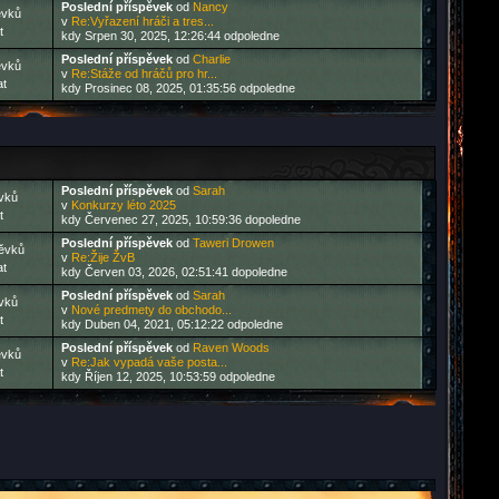
Poslední příspěvek
od
Nancy
ěvků
v
Re:Vyřazení hráči a tres...
t
kdy Srpen 30, 2025, 12:26:44 odpoledne
Poslední příspěvek
od
Charlie
ěvků
v
Re:Stáže od hráčů pro hr...
at
kdy Prosinec 08, 2025, 01:35:56 odpoledne
Poslední příspěvek
od
Sarah
vků
v
Konkurzy léto 2025
t
kdy Červenec 27, 2025, 10:59:36 dopoledne
Poslední příspěvek
od
Taweri Drowen
ěvků
v
Re:Žije ŽvB
at
kdy Červen 03, 2026, 02:51:41 dopoledne
Poslední příspěvek
od
Sarah
vků
v
Nové predmety do obchodo...
t
kdy Duben 04, 2021, 05:12:22 odpoledne
Poslední příspěvek
od
Raven Woods
ěvků
v
Re:Jak vypadá vaše posta...
t
kdy Říjen 12, 2025, 10:53:59 odpoledne