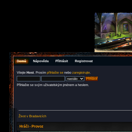
Domů
Nápověda
Přihlásit
Registrovat
Vítejte
Host
. Prosím
přihlašte se
nebo
zaregistrujte
.
Přihlašte se svým uživatelským jménem a heslem.
Život v Bradavicích
Hráči - Provoz