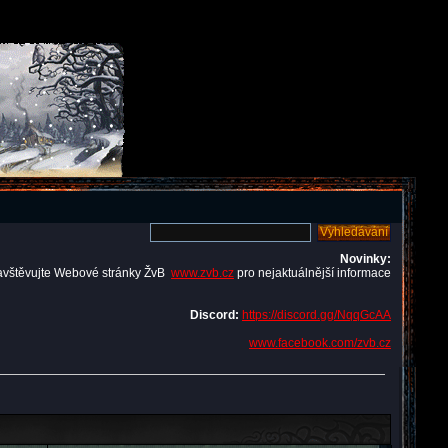
Novinky:
avštěvujte Webové stránky ŽvB
www.zvb.cz
pro nejaktuálnější informace
Discord:
https://discord.gg/NqqGcAA
www.facebook.com/zvb.cz