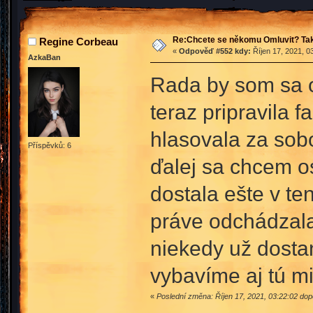
Re:Chcete se někomu Omluvit? Tak
Regine Corbeau
«
Odpověď #552 kdy:
Říjen 17, 2021, 0
AzkaBan
Rada by som sa os
teraz pripravila 
hlasovala za sob
Příspěvků: 6
ďalej sa chcem o
dostala ešte v te
práve odchádzala
niekedy už dosta
vybavíme aj tú m
«
Poslední změna: Říjen 17, 2021, 03:22:02 do