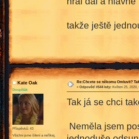
hrál dál a hlavně 
takže ještě jedn
Re:Chcete se někomu Omluvit? Tak
Kate Oak
«
Odpověď #544 kdy:
Květen 25, 2020, 
Dospělák
Tak já se chci t
Neměla jsem posl
Příspěvků: 43
jednoduše odsun
Všichni jsme šílení a neříkej,