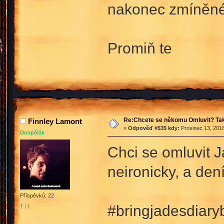
nakonec zmíněné 
Promiň te
Re:Chcete se někomu Omluvit? Tak
Finnley Lamont
«
Odpověď #535 kdy:
Prosinec 13, 2018
Dospělák
Chci se omluvit J
neironicky, a den
Příspěvků: 22
#bringjadesdiary
ᚠᛁᚾ