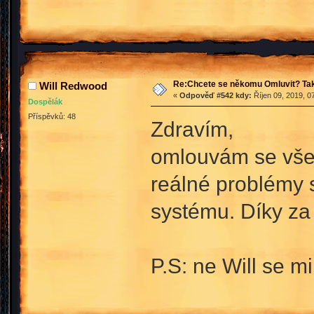
Re:Chcete se někomu Omluvit? Tak
Will Redwood
«
Odpověď #542 kdy:
Říjen 09, 2019, 0
Dospělák
Příspěvků: 48
Zdravím,
omlouvám se všem
reálné problémy 
systému. Díky za
P.S: ne Will se m