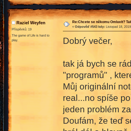
Re:Chcete se někomu Omluvit? Tak
Raziel Weyfen
«
Odpověď #543 kdy:
Listopad 18, 2019
Příspěvků: 19
The game of Life is hard to
Dobrý večer,
play.
tak já bych se rá
"programů" , kter
Můj originální no
real...no spíše p
jeden problém z
Doufám, že teď se