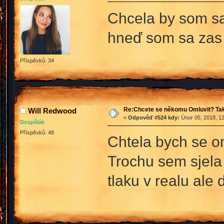
Chcela by som sa 
hneď som sa zas 
Příspěvků: 34
Re:Chcete se někomu Omluvit? Tak
Will Redwood
«
Odpověď #524 kdy:
Únor 05, 2018, 12
Dospělák
Příspěvků: 48
Chtela bych se om
Trochu sem sjela
tlaku v realu ale