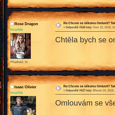
Re:Chcete se někomu Omluvit? Tak
Rose Dragon
«
Odpověď #526 kdy:
Únor 22, 2018, 10
Dospělák
Chtěla bych se om
Příspěvků: 31
Re:Chcete se někomu Omluvit? Tak
Isaac Olivier
«
Odpověď #527 kdy:
Březen 19, 2018, 
Dospělák
Omlouvám se vše