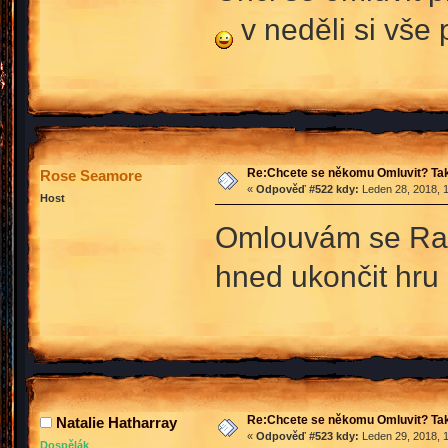
v neděli si vše
Re:Chcete se někomu Omluvit? Tak
Rose Seamore
«
Odpověď #522 kdy:
Leden 28, 2018, 1
Host
Omlouvám se Rac
hned ukončit hru
Re:Chcete se někomu Omluvit? Tak
Natalie Hatharray
«
Odpověď #523 kdy:
Leden 29, 2018, 1
Dospělák