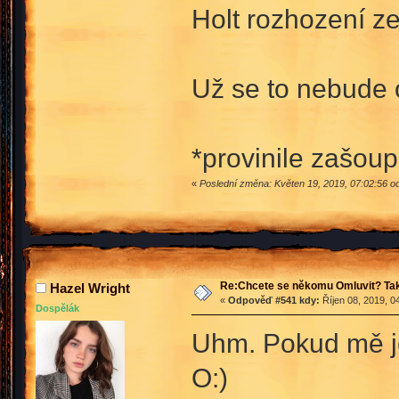
Holt rozhození ze
Už se to nebude
*provinile zašou
«
Poslední změna: Květen 19, 2019, 07:02:56 o
Re:Chcete se někomu Omluvit? Tak
Hazel Wright
«
Odpověď #541 kdy:
Říjen 08, 2019, 0
Dospělák
Uhm. Pokud mě je
O:)