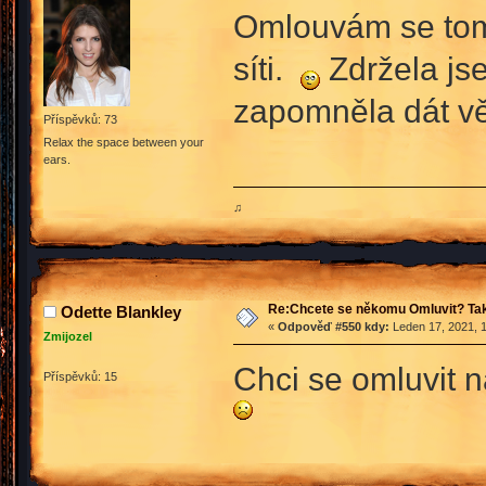
Omlouvám se tomu,
síti.
Zdržela jse
zapomněla dát v
Příspěvků: 73
Relax the space between your
ears.
♫
Re:Chcete se někomu Omluvit? Tak
Odette Blankley
«
Odpověď #550 kdy:
Leden 17, 2021, 1
Zmijozel
Chci se omluvit n
Příspěvků: 15