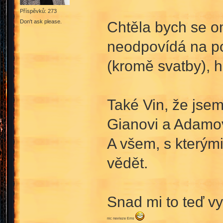
Příspěvků: 273
Don't ask please.
Chtěla bych se om
neodpovídá na po
(kromě svatby), h
Také Vin, že jsem
Gianovi a Adamovi
A všem, s kterými
vědět.
Snad mi to teď vy
nic nevleze Ems