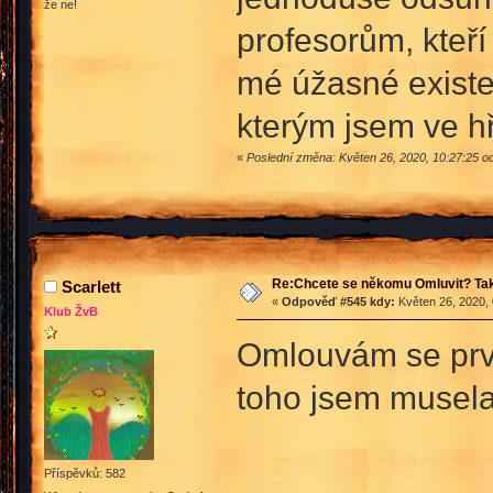
že ne!
profesorům, kteř
mé úžasné existen
kterým jsem ve 
«
Poslední změna: Květen 26, 2020, 10:27:25 o
Re:Chcete se někomu Omluvit? Tak
Scarlett
«
Odpověď #545 kdy:
Květen 26, 2020, 
Klub ŽvB
Omlouvám se prvá
toho jsem musela
Příspěvků: 582