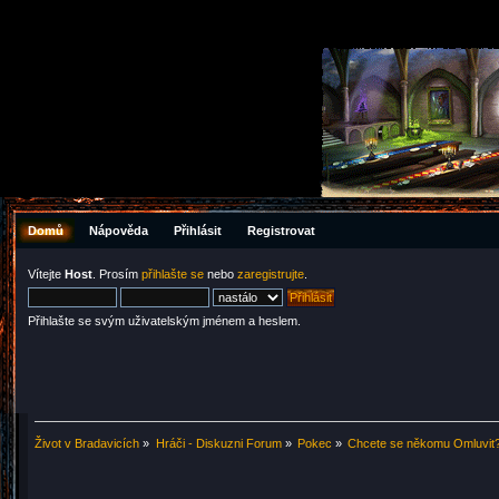
Domů
Nápověda
Přihlásit
Registrovat
Vítejte
Host
. Prosím
přihlašte se
nebo
zaregistrujte
.
Přihlašte se svým uživatelským jménem a heslem.
Život v Bradavicích
»
Hráči - Diskuzni Forum
»
Pokec
»
Chcete se někomu Omluvit?