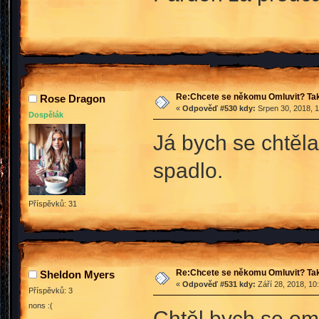
Re:Chcete se někomu Omluvit? Tak
Rose Dragon
«
Odpověď #530 kdy:
Srpen 30, 2018, 1
Dospělák
Já bych se chtěla
spadlo.
Příspěvků: 31
Re:Chcete se někomu Omluvit? Tak
Sheldon Myers
«
Odpověď #531 kdy:
Září 28, 2018, 10
Příspěvků: 3
nons :(
Chtěl bych se oml