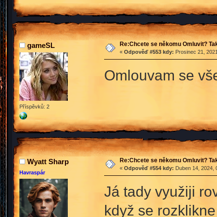
Re:Chcete se někomu Omluvit? Tak
gameSL
«
Odpověď #553 kdy:
Prosinec 21, 2021
Omlouvam se vš
Příspěvků: 2
Re:Chcete se někomu Omluvit? Tak
Wyatt Sharp
«
Odpověď #554 kdy:
Duben 14, 2024, 
Havraspár
Já tady využiji 
když se rozklikne