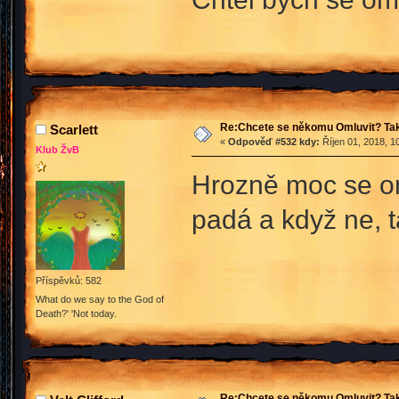
Re:Chcete se někomu Omluvit? Tak
Scarlett
«
Odpověď #532 kdy:
Říjen 01, 2018, 1
Klub ŽvB
Hrozně moc se om
padá a když ne, 
Příspěvků: 582
What do we say to the God of
Death?' 'Not today.
Re:Chcete se někomu Omluvit? Tak