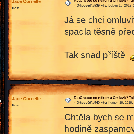
Re:Chcete se někomu Omluvit? Tak
Jade Cornelle
«
Odpověď #539 kdy:
Duben 18, 2019, 
Host
Já se chci omluvit
spadla těsně před
Tak snad příště
Re:Chcete se někomu Omluvit? Tak
Jade Cornelle
«
Odpověď #540 kdy:
Květen 19, 2019, 
Host
Chtěla bych se mo
hodině zaspamova