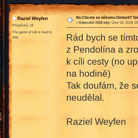
Re:Chcete se někomu Omluvit? Tak
Raziel Weyfen
«
Odpověď #525 kdy:
Únor 06, 2018, 09
Příspěvků: 19
The game of Life is hard to
Rád bych se tímto
play.
z Pendolína a zrov
k cíli cesty (no 
na hodině)
Tak doufám, že se
neudělal.
Raziel Weyfen