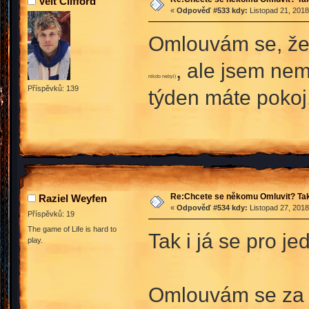
Velt Clifford
«
Odpověď #533 kdy:
Listopad 21, 2018
Omlouvám se, že 
, ale jsem ne
nikdo nebyl)
Příspěvků: 139
týden máte pokoj
Re:Chcete se někomu Omluvit? Tak
Raziel Weyfen
«
Odpověď #534 kdy:
Listopad 27, 2018
Příspěvků: 19
The game of Life is hard to
Tak i já se pro j
play.
Omlouvám se za p