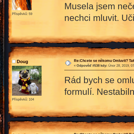
Musela jsem neče
Příspěvků: 59
nechci mluvit. Uč
Re:Chcete se někomu Omluvit? Tak
Doug
«
Odpověď #538 kdy:
Únor 28, 2019, 07
Rád bych se omlu
formulí. Nestabiln
Příspěvků: 104