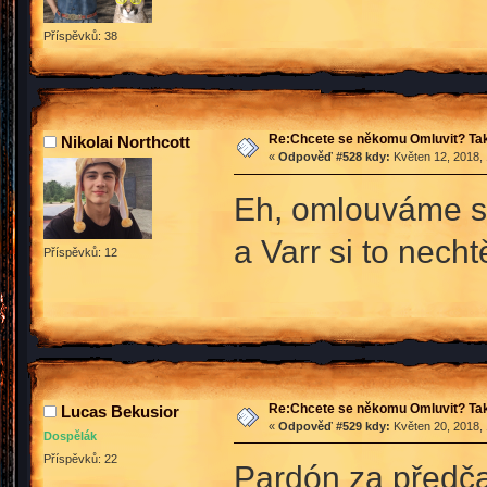
Příspěvků: 38
Re:Chcete se někomu Omluvit? Tak
Nikolai Northcott
«
Odpověď #528 kdy:
Květen 12, 2018, 
Eh, omlouváme se
a Varr si to nech
Příspěvků: 12
Re:Chcete se někomu Omluvit? Tak
Lucas Bekusior
«
Odpověď #529 kdy:
Květen 20, 2018, 
Dospělák
Příspěvků: 22
Pardón za předča