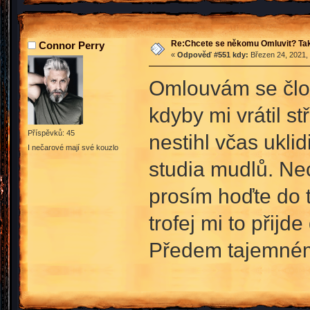
Re:Chcete se někomu Omluvit? Tak
Connor Perry
«
Odpověď #551 kdy:
Březen 24, 2021, 
Omlouvám se člov
kdyby mi vrátil s
Příspěvků: 45
nestihl včas uklid
I nečarové mají své kouzlo
studia mudlů. Ne
prosím hoďte do t
trofej mi to přijd
Předem tajemnému