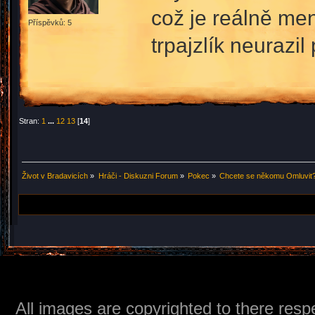
což je reálně me
Příspěvků: 5
trpajzlík neurazil p
Stran:
1
...
12
13
[
14
]
Život v Bradavicích
»
Hráči - Diskuzni Forum
»
Pokec
»
Chcete se někomu Omluvit?
All images are copyrighted to there respe