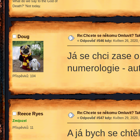
What do we say to the God of
Death?' 'Not today.
Re:Chcete se někomu Omluvit? Tak
Doug
«
Odpověď #546 kdy:
Květen 26, 2020, 
Já se chci zase 
numerologie - aut
Příspěvků: 104
Re:Chcete se někomu Omluvit? Tak
Reece Ryes
«
Odpověď #547 kdy:
Květen 29, 2020, 
Zmijozel
Příspěvků: 11
A já bych se chtě