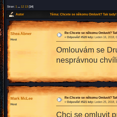
Stran:
1
...
12
13
[
14
]
Autor
Téma: Chcete se někomu Omluvit? Tak tady! 
Re:Chcete se někomu Omluvit? Tak
Shea Abner
«
Odpověď #520 kdy:
Leden 16, 2018, 0
Host
Omlouvám se Druh
nesprávnou chvíl
Re:Chcete se někomu Omluvit? Tak
Mark McLee
«
Odpověď #521 kdy:
Leden 25, 2018, 1
Host
Chci se omluvit 