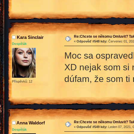
Re:Chcete se někomu Omluvit? Tak
Kara Sinclair
«
Odpověď #548 kdy:
Červenec 01, 202
Dospělák
Moc sa ospravedl
XD nejak som si n
dúfam, že som ti
Příspěvků: 12
Re:Chcete se někomu Omluvit? Tak
Anna Waldorf
«
Odpověď #549 kdy:
Leden 07, 2021, 0
Dospělák