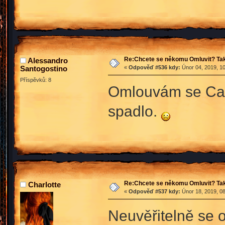
Re:Chcete se někomu Omluvit? Tak
Alessandro
Santogostino
«
Odpověď #536 kdy:
Únor 04, 2019, 10
Příspěvků: 8
Omlouvám se Cass
spadlo.
Re:Chcete se někomu Omluvit? Tak
Charlotte
«
Odpověď #537 kdy:
Únor 18, 2019, 08
Neuvěřitelně se 