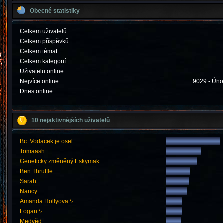
Obecné statistiky
Celkem uživatelů:
Celkem příspěvků:
Celkem témat:
Celkem kategorií:
Uživatelů online:
Nejvíce online:
9029 - Úno
Dnes online:
10 nejaktivnějších uživatelů
Bc. Vodacek je osel
Tomaash
Geneticky změněný Eskymak
Ben Thruffle
Sarah
Nancy
Amanda Hollyova ϟ
Logan ϟ
Medvěd