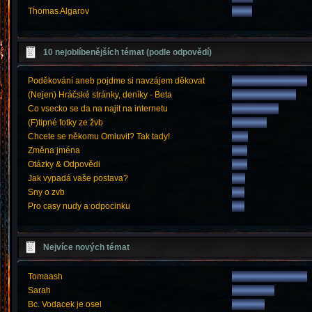
Thomas Algarov
10 nejoblíbenějších témat (podle odpovědí)
Poděkování aneb pojdme si navzájem děkovat
(Nejen) Hráčské stránky, deníky - Beta
Co vsecko se da na najit na internetu
(F)tipné fotky ze žvb
Chcete se někomu Omluvit? Tak tady!
Změna jména
Otázky & Odpovědi
Jak vypadá vaše postava?
Sny o zvb
Pro casy nudy a odpocinku
Nejvíce nových témat
Tomaash
Sarah
Bc. Vodacek je osel