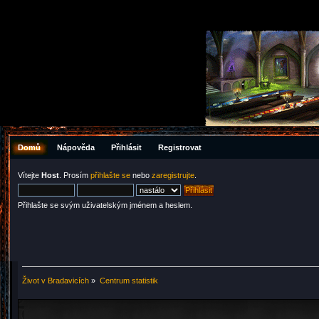
Domů
Nápověda
Přihlásit
Registrovat
Vítejte
Host
. Prosím
přihlašte se
nebo
zaregistrujte
.
Přihlašte se svým uživatelským jménem a heslem.
Život v Bradavicích
»
Centrum statistik