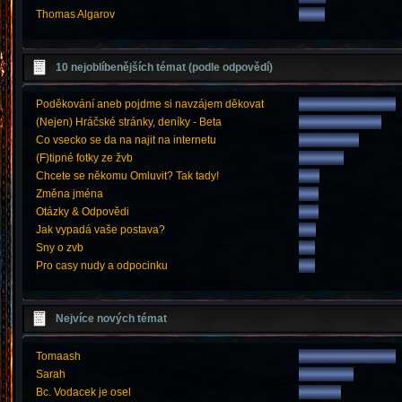
Thomas Algarov
10 nejoblíbenějších témat (podle odpovědí)
Poděkování aneb pojdme si navzájem děkovat
(Nejen) Hráčské stránky, deníky - Beta
Co vsecko se da na najit na internetu
(F)tipné fotky ze žvb
Chcete se někomu Omluvit? Tak tady!
Změna jména
Otázky & Odpovědi
Jak vypadá vaše postava?
Sny o zvb
Pro casy nudy a odpocinku
Nejvíce nových témat
Tomaash
Sarah
Bc. Vodacek je osel