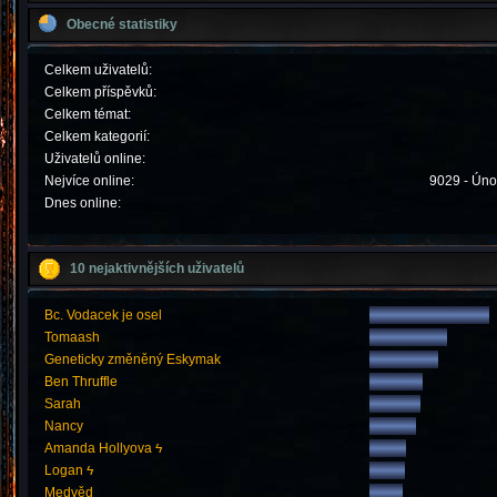
Obecné statistiky
Celkem uživatelů:
Celkem příspěvků:
Celkem témat:
Celkem kategorií:
Uživatelů online:
Nejvíce online:
9029 - Úno
Dnes online:
10 nejaktivnějších uživatelů
Bc. Vodacek je osel
Tomaash
Geneticky změněný Eskymak
Ben Thruffle
Sarah
Nancy
Amanda Hollyova ϟ
Logan ϟ
Medvěd