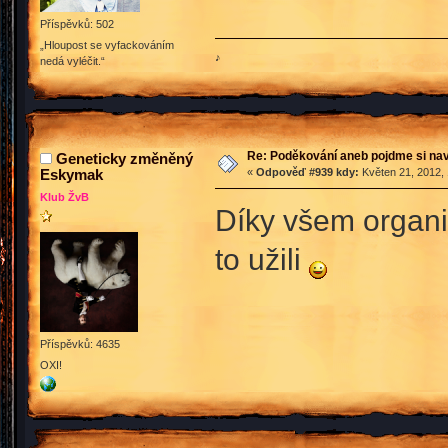
Příspěvků: 502
„Hloupost se vyfackováním
♪
nedá vyléčit.“
Re: Poděkování aneb pojdme si na
Geneticky změněný
Eskymak
«
Odpověď #939 kdy:
Květen 21, 2012, 
Klub ŽvB
Díky všem organi
to užili
Příspěvků: 4635
OXI!