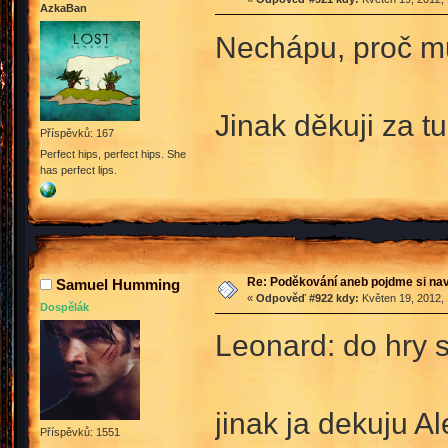
AzkaBan
Nechápu, proč mu
Jinak děkuji za tu
Příspěvků: 167
Perfect hips, perfect hips. She
has perfect lips.
Re: Poděkování aneb pojdme si na
Samuel Humming
«
Odpověď #922 kdy:
Květen 19, 2012, 
Dospělák
Leonard: do hry 
jinak ja dekuju 
Příspěvků: 1551