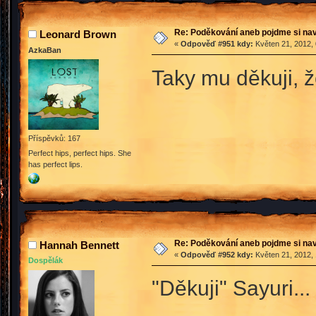
Re: Poděkování aneb pojdme si na
Leonard Brown
«
Odpověď #951 kdy:
Květen 21, 2012, 
AzkaBan
Taky mu děkuji,
Příspěvků: 167
Perfect hips, perfect hips. She
has perfect lips.
Re: Poděkování aneb pojdme si na
Hannah Bennett
«
Odpověď #952 kdy:
Květen 21, 2012, 
Dospělák
"Děkuji" Sayuri..