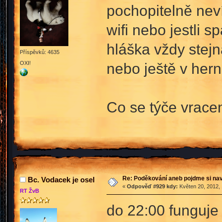
pochopitelně neví,
wifi nebo jestli 
hláška vždy stej
Příspěvků: 4635
OXI!
nebo ještě v her
Co se týče vracen
Re: Poděkování aneb pojdme si na
Bc. Vodacek je osel
«
Odpověď #929 kdy:
Květen 20, 2012, 
RT ŽvB
do 22:00 funguje