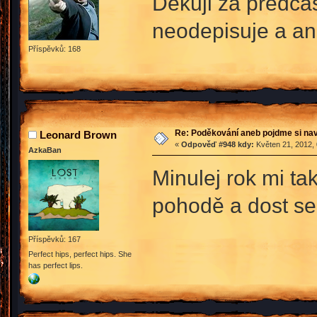
Děkuji za předča
neodepisuje a an
Příspěvků: 168
Re: Poděkování aneb pojdme si na
Leonard Brown
«
Odpověď #948 kdy:
Květen 21, 2012, 
AzkaBan
Minulej rok mi ta
pohodě a dost se 
Příspěvků: 167
Perfect hips, perfect hips. She
has perfect lips.