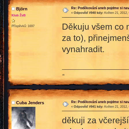
Re: Poděkování aneb pojdme si na
Björn
«
Odpověď #940 kdy:
Květen 21, 2012, 
Klub ŽvB
Děkuju všem co m
Příspěvků: 1697
za to), přinejmen
vynahradit.
♒
Re: Poděkování aneb pojdme si na
Cuba Jenders
«
Odpověď #941 kdy:
Květen 21, 2012, 
děkuji za včerejš