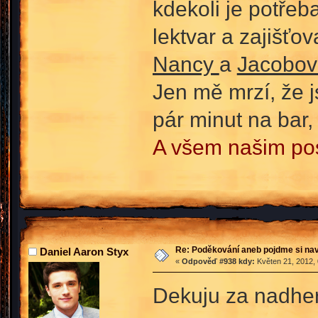
kdekoli je potřeb
lektvar a zajišťo
Nancy
a
Jacobov
Jen mě mrzí, že j
pár minut na bar,
A všem našim po
Re: Poděkování aneb pojdme si na
Daniel Aaron Styx
«
Odpověď #938 kdy:
Květen 21, 2012, 
Dekuju za nadher