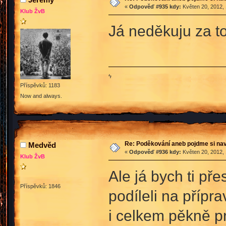
«
Odpověď #935 kdy:
Květen 20, 2012, 
Klub ŽvB
Já neděkuju za t
ϟ
Příspěvků: 1183
Now and always.
Re: Poděkování aneb pojdme si na
Medvěd
«
Odpověď #936 kdy:
Květen 20, 2012, 
Klub ŽvB
Ale já bych ti př
Příspěvků: 1846
podíleli na přípr
i celkem pěkně pr