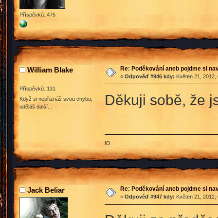
Příspěvků: 475
Re: Poděkování aneb pojdme si na
William Blake
«
Odpověď #946 kdy:
Květen 21, 2012, 
Příspěvků: 131
Děkuji sobě, že 
Když si nepřiznáš svou chybu,
uděláš další...
Ю
Re: Poděkování aneb pojdme si na
Jack Beliar
«
Odpověď #947 kdy:
Květen 21, 2012, 