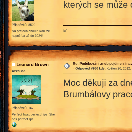
kterých se může d
Příspěvků: 8529
luf
Na prstech obou rukou lze
napočítat až do 1024!
Re: Poděkování aneb pojdme si na
Leonard Brown
«
Odpověď #930 kdy:
Květen 20, 2012, 
AzkaBan
Moc děkuji za dne
Brumbálovy prac
Příspěvků: 167
Perfect hips, perfect hips. She
has perfect lips.