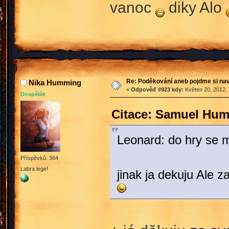
vanoc
diky Alo
Re: Poděkování aneb pojdme si na
Nika Humming
«
Odpověď #923 kdy:
Květen 20, 2012, 
Dospělák
Citace: Samuel Hum
Leonard: do hry se 
Příspěvků: 364
Labra lege!
jinak ja dekuju Ale