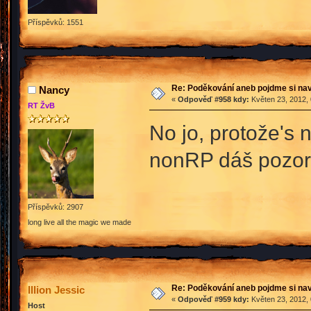
Příspěvků: 1551
Re: Poděkování aneb pojdme si na
Nancy
«
Odpověď #958 kdy:
Květen 23, 2012, 
RT ŽvB
No jo, protože's n
nonRP dáš pozo
Příspěvků: 2907
long live all the magic we made
Re: Poděkování aneb pojdme si na
Illion Jessic
«
Odpověď #959 kdy:
Květen 23, 2012, 
Host