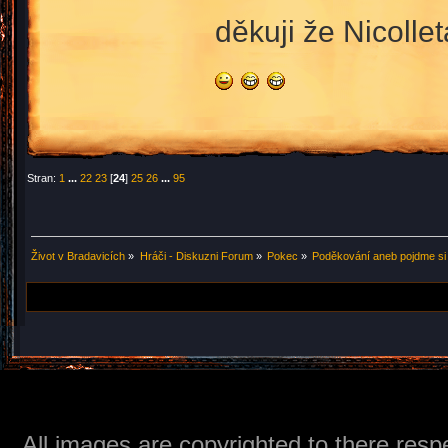
děkuji že Nicolle
Stran:
1
...
22
23
[
24
]
25
26
...
95
Život v Bradavicích
»
Hráči - Diskuzni Forum
»
Pokec
»
Poděkování aneb pojdme si
All images are copyrighted to there respe