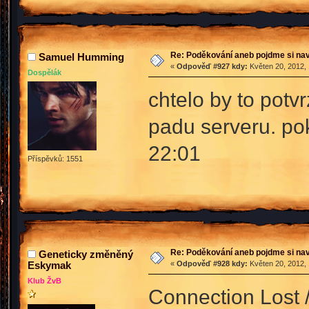
Re: Poděkování aneb pojdme si na
Samuel Humming
«
Odpověď #927 kdy:
Květen 20, 2012, 
Dospělák
chtelo by to potvr
padu serveru. pok
22:01
Příspěvků: 1551
Re: Poděkování aneb pojdme si na
Geneticky změněný
Eskymak
«
Odpověď #928 kdy:
Květen 20, 2012, 
Klub ŽvB
Connection Lost /