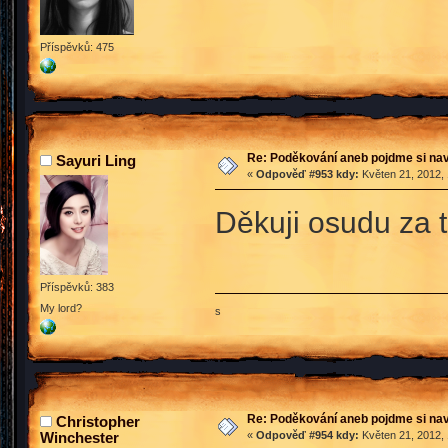
Příspěvků: 475
Re: Poděkování aneb pojdme si na
Sayuri Ling
«
Odpověď #953 kdy:
Květen 21, 2012, 
Děkuji osudu za 
Příspěvků: 383
My lord?
s
Re: Poděkování aneb pojdme si na
Christopher
Winchester
«
Odpověď #954 kdy:
Květen 21, 2012, 