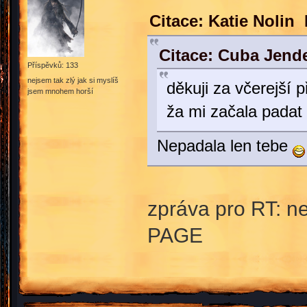
Citace: Katie Nolin
Citace: Cuba Jend
Příspěvků: 133
nejsem tak zlý jak si myslíš
děkuji za včerejší p
jsem mnohem horší
ža mi začala pada
Nepadala len tebe
zpráva pro RT: n
PAGE