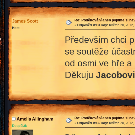
Re: Poděkování aneb pojdme si na
James Scott
«
Odpověď #931 kdy:
Květen 20, 2012, 
Host
Především chci 
se soutěže účastn
od osmi ve hře a 
Děkuju
Jacobov
Re: Poděkování aneb pojdme si na
Amelia Allingham
«
Odpověď #932 kdy:
Květen 20, 2012, 
Dospělák