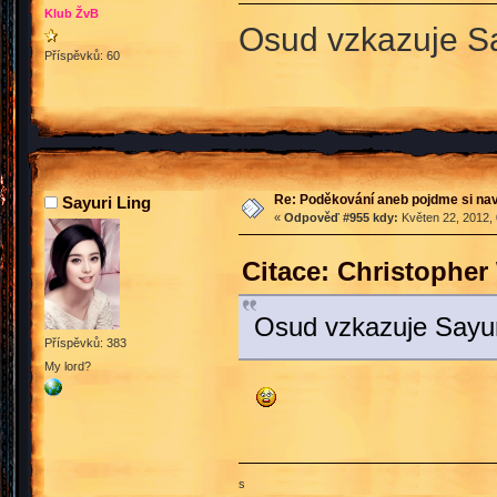
Klub ŽvB
Osud vzkazuje Sa
Příspěvků: 60
Re: Poděkování aneb pojdme si na
Sayuri Ling
«
Odpověď #955 kdy:
Květen 22, 2012, 
Citace: Christopher
Osud vzkazuje Sayur
Příspěvků: 383
My lord?
s