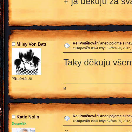
+ já děkuju za sv
Re: Poděkování aneb pojdme si na
Miley Von Batt
«
Odpověď #924 kdy:
Květen 20, 2012, 
Taky děkuju všem 
Příspěvků: 20
M
Re: Poděkování aneb pojdme si na
Katie Nolin
«
Odpověď #925 kdy:
Květen 20, 2012, 
Dospělák