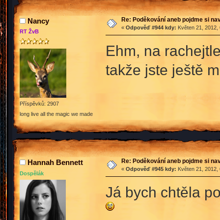
Re: Poděkování aneb pojdme si na
Nancy
«
Odpověď #944 kdy:
Květen 21, 2012, 
RT ŽvB
Ehm, na rachejtle
takže jste ještě m
Příspěvků: 2907
long live all the magic we made
Re: Poděkování aneb pojdme si na
Hannah Bennett
«
Odpověď #945 kdy:
Květen 21, 2012, 
Dospělák
Já bych chtěla p