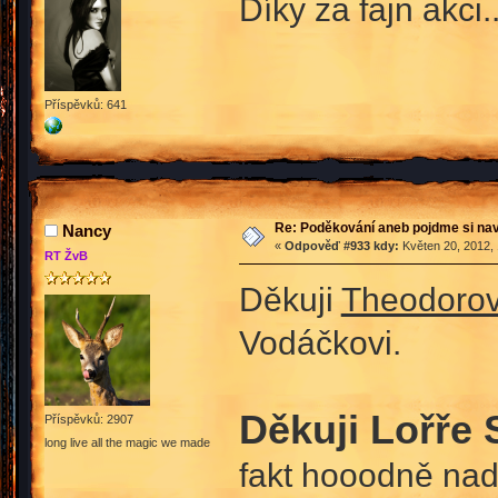
Díky za fajn akci.
Příspěvků: 641
Re: Poděkování aneb pojdme si na
Nancy
«
Odpověď #933 kdy:
Květen 20, 2012, 
RT ŽvB
Děkuji
Theodorov
Vodáčkovi.
Děkuji Lořře 
Příspěvků: 2907
long live all the magic we made
fakt hooodně nadp