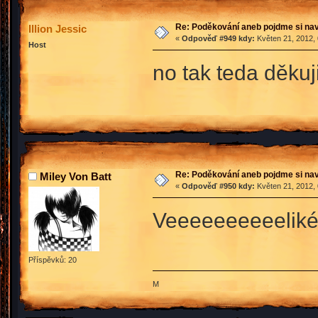
Re: Poděkování aneb pojdme si na
Illion Jessic
«
Odpověď #949 kdy:
Květen 21, 2012, 
Host
no tak teda děkuj
Re: Poděkování aneb pojdme si na
Miley Von Batt
«
Odpověď #950 kdy:
Květen 21, 2012, 
Veeeeeeeeeeliké 
Příspěvků: 20
M