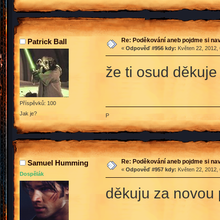
Re: Poděkování aneb pojdme si na
Patrick Ball
«
Odpověď #956 kdy:
Květen 22, 2012, 
že ti osud děkuj
Příspěvků: 100
Jak je?
P
Re: Poděkování aneb pojdme si na
Samuel Humming
«
Odpověď #957 kdy:
Květen 22, 2012, 
Dospělák
děkuju za novou