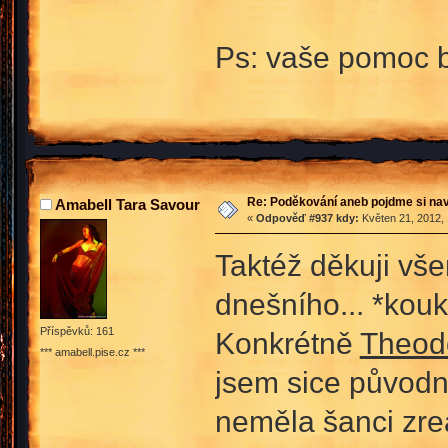
Ps: vaše pomoc b
Re: Poděkování aneb pojdme si na
Amabell Tara Savour
«
Odpověď #937 kdy:
Květen 21, 2012, 
Taktéž děkuji vš
dnešního... *kouk
Příspěvků: 161
Konkrétně
Theod
*** amabell.pise.cz ***
jsem sice původně
neměla šanci zre