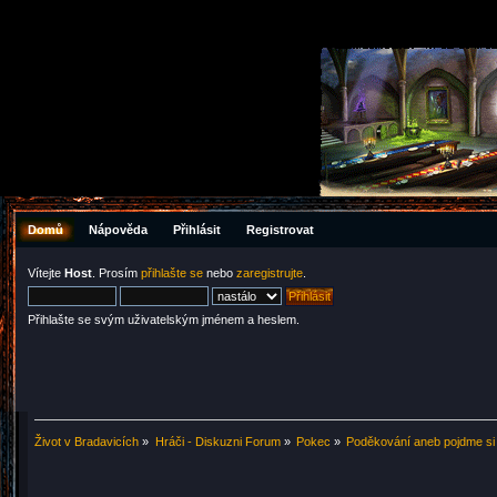
Domů
Nápověda
Přihlásit
Registrovat
Vítejte
Host
. Prosím
přihlašte se
nebo
zaregistrujte
.
Přihlašte se svým uživatelským jménem a heslem.
Život v Bradavicích
»
Hráči - Diskuzni Forum
»
Pokec
»
Poděkování aneb pojdme si