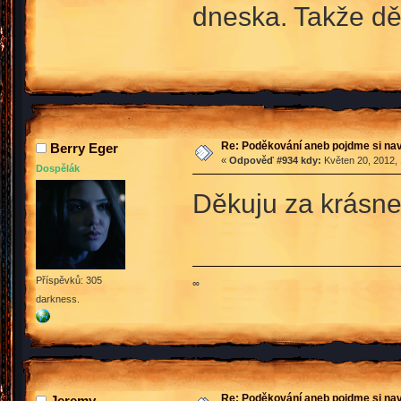
dneska. Takže d
Re: Poděkování aneb pojdme si na
Berry Eger
«
Odpověď #934 kdy:
Květen 20, 2012, 
Dospělák
Děkuju za krásnej
Příspěvků: 305
∞
darkness.
Re: Poděkování aneb pojdme si na
Jeremy