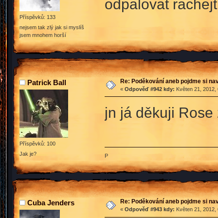
odpalovat rachej
Příspěvků: 133
nejsem tak zlý jak si myslíš
jsem mnohem horší
Re: Poděkování aneb pojdme si na
Patrick Ball
«
Odpověď #942 kdy:
Květen 21, 2012, 
jn já děkuji Ros
Příspěvků: 100
Jak je?
P
Re: Poděkování aneb pojdme si na
Cuba Jenders
«
Odpověď #943 kdy:
Květen 21, 2012, 