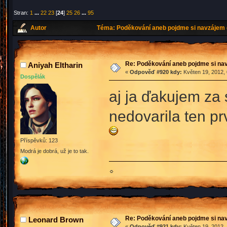
Stran:
1
...
22
23
[
24
]
25
26
...
95
Autor
Téma: Poděkování aneb pojdme si navzájem 
Re: Poděkování aneb pojdme si na
Aniyah Eltharin
«
Odpověď #920 kdy:
Květen 19, 2012, 
Dospělák
aj ja ďakujem za
nedovarila ten pr
Příspěvků: 123
Modrá je dobrá, už je to tak.
☼
Re: Poděkování aneb pojdme si na
Leonard Brown
«
Odpověď #921 kdy:
Květen 19, 2012, 