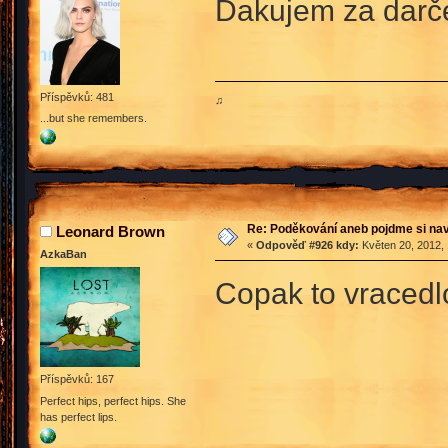
Ďakujem za darče
Příspěvků: 481
♫
...but she remembers.
Re: Poděkování aneb pojdme si na
Leonard Brown
«
Odpověď #926 kdy:
Květen 20, 2012, 
AzkaBan
Copak to vracedl
Příspěvků: 167
Perfect hips, perfect hips. She
has perfect lips.