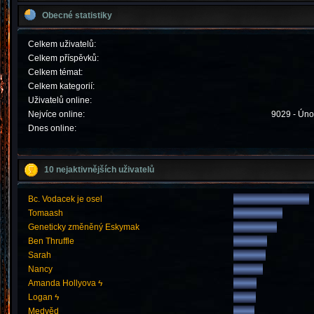
Obecné statistiky
Celkem uživatelů:
Celkem příspěvků:
Celkem témat:
Celkem kategorií:
Uživatelů online:
Nejvíce online:
9029 - Úno
Dnes online:
10 nejaktivnějších uživatelů
Bc. Vodacek je osel
Tomaash
Geneticky změněný Eskymak
Ben Thruffle
Sarah
Nancy
Amanda Hollyova ϟ
Logan ϟ
Medvěd