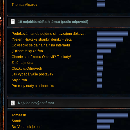
Thomas Algarov
10 nejoblíbenějších témat (podle odpovědí)
Poděkování aneb pojdme si navzájem děkovat
(Nejen) Hráčské stránky, deníky - Beta
Co vsecko se da na najit na internetu
(F)tipné fotky ze žvb
Chcete se někomu Omluvit? Tak tady!
Změna jména
Otázky & Odpovědi
Jak vypadá vaše postava?
Sny o zvb
Pro casy nudy a odpocinku
Nejvíce nových témat
Tomaash
Sarah
Bc. Vodacek je osel