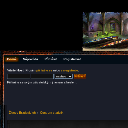
Domů
Nápověda
Přihlásit
Registrovat
Vítejte
Host
. Prosím
přihlašte se
nebo
zaregistrujte
.
Přihlašte se svým uživatelským jménem a heslem.
Život v Bradavicích
»
Centrum statistik