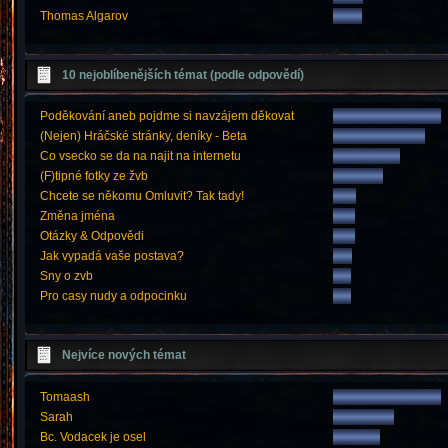
Thomas Algarov
10 nejoblíbenějších témat (podle odpovědí)
Poděkování aneb pojdme si navzájem děkovat
(Nejen) Hráčské stránky, deníky - Beta
Co vsecko se da na najit na internetu
(F)tipné fotky ze žvb
Chcete se někomu Omluvit? Tak tady!
Změna jména
Otázky & Odpovědi
Jak vypadá vaše postava?
Sny o zvb
Pro casy nudy a odpocinku
Nejvíce nových témat
Tomaash
Sarah
Bc. Vodacek je osel