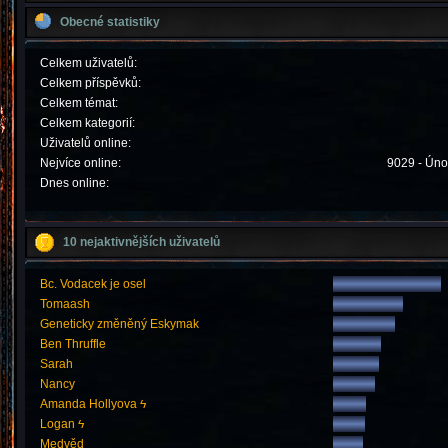
Obecné statistiky
Celkem uživatelů:
Celkem příspěvků:
Celkem témat:
Celkem kategorií:
Uživatelů online:
Nejvíce online:
9029 - Úno
Dnes online:
10 nejaktivnějších uživatelů
Bc. Vodacek je osel
Tomaash
Geneticky změněný Eskymak
Ben Thruffle
Sarah
Nancy
Amanda Hollyova ϟ
Logan ϟ
Medvěd