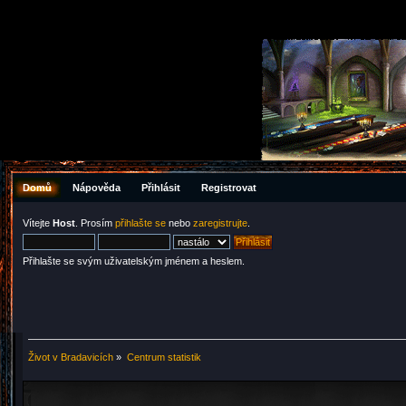
Domů
Nápověda
Přihlásit
Registrovat
Vítejte
Host
. Prosím
přihlašte se
nebo
zaregistrujte
.
Přihlašte se svým uživatelským jménem a heslem.
Život v Bradavicích
»
Centrum statistik