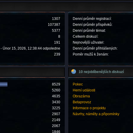
1307
Denní průměr registrací:
107387
Denní průměr příspěvků:
5377
Denní průměr témat:
8
Celkem diskuzí:
191
Nejnovější uživatel:
- Únor 15, 2026, 12:38:44 odpoledne
Denní průměr přihlášených:
239
Poměr mužů k ženám:
10 nejoblíbenějších diskuzí
8529
Pokec
5260
Herní události
4635
Obrazárna
3430
Betaprovoz
3225
Informace o projektu
2907
Návrhy, náměty a připomínky
2149
2067
1846