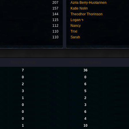
207
Azria Berry-Huotarinen
157
Katie Nolin
144
Theodhor Thorinson
115
Logan ϟ
112
Nancy
110
Trixi
110
Sarah
Nových témat
Nových příspěvků
7
36
0
0
2
6
3
5
1
2
0
3
0
6
0
4
1
10