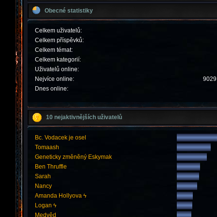
Obecné statistiky
Celkem uživatelů:
Celkem příspěvků:
Celkem témat:
Celkem kategorií:
Uživatelů online:
Nejvíce online:
9029 
Dnes online:
10 nejaktivnějších uživatelů
Bc. Vodacek je osel
Tomaash
Geneticky změněný Eskymak
Ben Thruffle
Sarah
Nancy
Amanda Hollyova ϟ
Logan ϟ
Medvěd