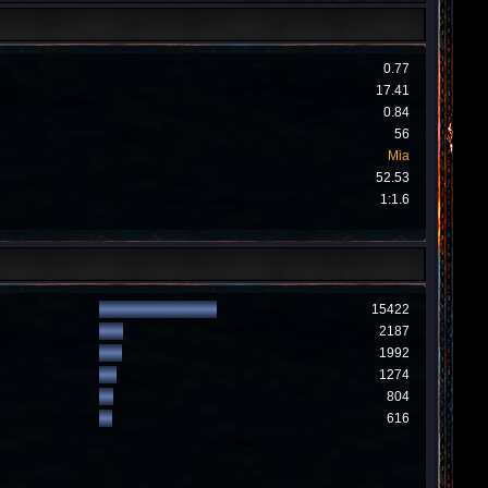
0.77
17.41
0.84
56
Mia
52.53
1:1.6
15422
2187
1992
1274
804
616