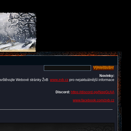
Novinky:
avštěvujte Webové stránky ŽvB
www.zvb.cz
pro nejaktuálnější informace
Discord:
https://discord.gg/NqqGcAA
www.facebook.com/zvb.cz