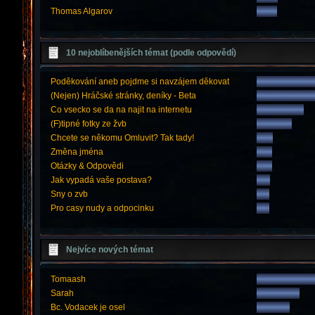
Thomas Algarov
10 nejoblíbenějších témat (podle odpovědí)
Poděkování aneb pojdme si navzájem děkovat
(Nejen) Hráčské stránky, deníky - Beta
Co vsecko se da na najit na internetu
(F)tipné fotky ze žvb
Chcete se někomu Omluvit? Tak tady!
Změna jména
Otázky & Odpovědi
Jak vypadá vaše postava?
Sny o zvb
Pro casy nudy a odpocinku
Nejvíce nových témat
Tomaash
Sarah
Bc. Vodacek je osel