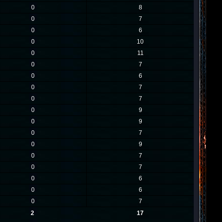
0
8
0
7
0
6
0
10
0
11
0
7
0
6
0
7
0
7
0
9
0
9
0
7
0
9
0
7
0
7
0
6
0
6
0
7
2
17