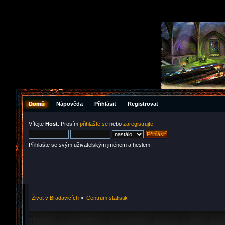
Domů
Nápověda
Přihlásit
Registrovat
Vítejte
Host
. Prosím
přihlašte se
nebo
zaregistrujte
.
Přihlašte se svým uživatelským jménem a heslem.
Život v Bradavicích
»
Centrum statistik