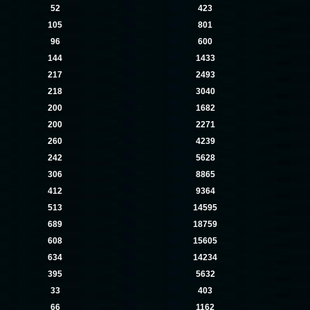
52
423
105
801
96
600
144
1433
217
2493
218
3040
200
1682
200
2271
260
4239
242
5628
306
8865
412
9364
513
14595
689
18759
608
15605
634
14234
395
5632
33
403
66
1162