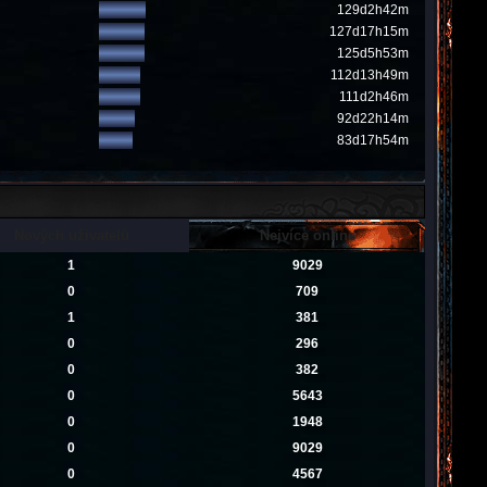
129d2h42m
127d17h15m
125d5h53m
112d13h49m
111d2h46m
92d22h14m
83d17h54m
Nových uživatelů
Nejvíce online
1
9029
0
709
1
381
0
296
0
382
0
5643
0
1948
0
9029
0
4567