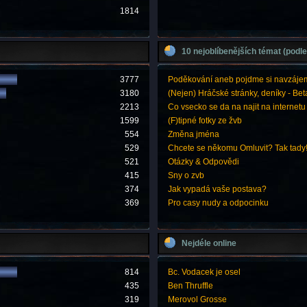
1814
10 nejoblíbenějších témat (podle
3777
Poděkování aneb pojdme si navzáje
3180
(Nejen) Hráčské stránky, deníky - Bet
2213
Co vsecko se da na najit na internetu
1599
(F)tipné fotky ze žvb
554
Změna jména
529
Chcete se někomu Omluvit? Tak tady
521
Otázky & Odpovědi
415
Sny o zvb
374
Jak vypadá vaše postava?
369
Pro casy nudy a odpocinku
Nejdéle online
814
Bc. Vodacek je osel
435
Ben Thruffle
319
Merovol Grosse