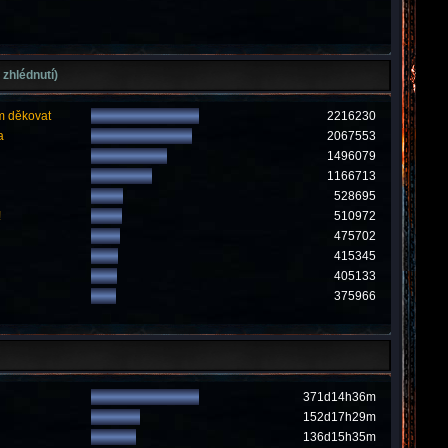
 zhlédnutí)
m děkovat
2216230
a
2067553
1496079
1166713
528695
!
510972
475702
415345
405133
375966
371d14h36m
152d17h29m
136d15h35m