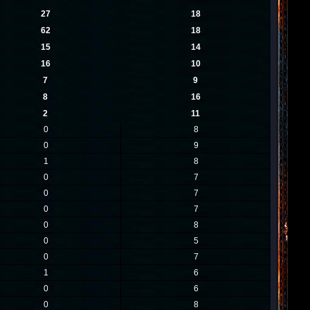
27
18
62
18
15
14
16
10
7
9
8
16
2
11
0
8
0
9
1
8
0
7
0
7
0
7
0
8
0
5
0
7
1
6
0
6
0
8