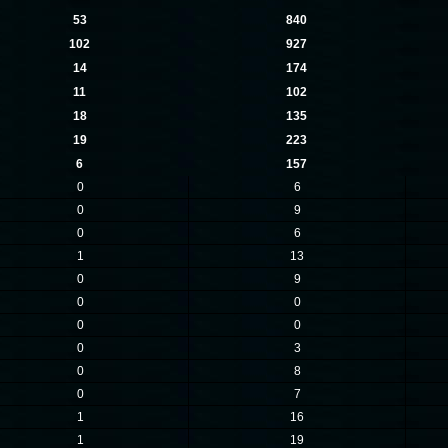
53
840
102
927
14
174
11
102
18
135
19
223
6
157
0
6
0
9
0
6
1
13
0
9
0
0
0
0
0
3
0
8
0
7
1
16
1
19