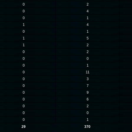
0
2
0
4
0
1
1
4
0
1
1
5
1
2
0
2
0
0
0
1
0
11
0
3
0
7
0
9
0
6
0
2
0
0
0
1
29
370