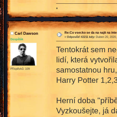
♠
Re:Co vsecko se da na najit na int
Carl Dawson
«
Odpověď #2211 kdy:
Duben 20, 2020,
Dospělák
Tentokrát sem ne
lidí, která vytvo
samostatnou hru, 
Příspěvků: 109
Harry Potter 1,2,
Herní doba "příbě
Vyzkoušejte, já 