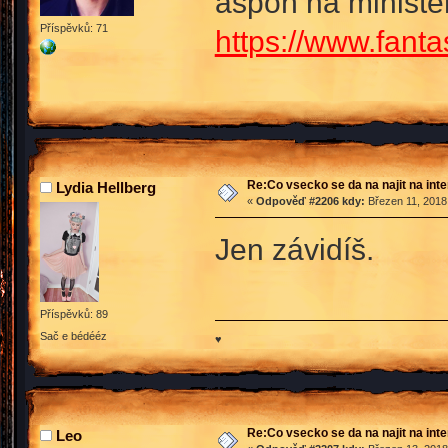
aspoň na ministe
Příspěvků: 71
https://www.fant
Re:Co vsecko se da na najit na int
Lydia Hellberg
«
Odpověď #2206 kdy:
Březen 11, 2018,
Jen závidíš.
Příspěvků: 89
Sač e bédééz
♥
Re:Co vsecko se da na najit na int
Leo