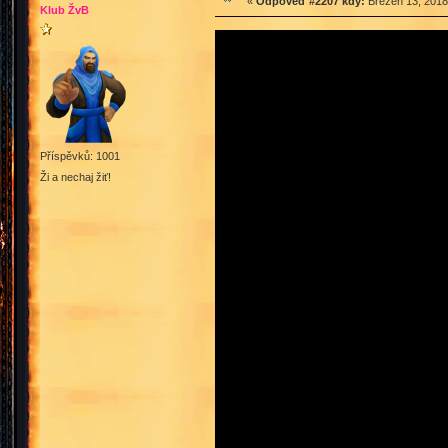
«
Odpověď #2207 kdy:
Březen 13, 2018
Klub ŽvB
Příspěvků: 1001
Ži a nechaj žiť!