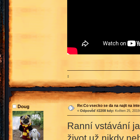
‡
Re:Co vsecko se da na najit na int
Doug
«
Odpověď #2208 kdy:
Květen 25, 2019,
Ranní vstávání j
život už nikdy ne