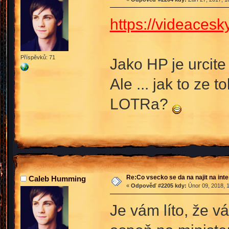
https://videacesk
Příspěvků: 71
Jako HP je urcite
Ale ... jak to ze 
LOTRa?
Re:Co vsecko se da na najit na int
Caleb Humming
«
Odpověď #2205 kdy:
Únor 09, 2018, 
Je vám líto, že v