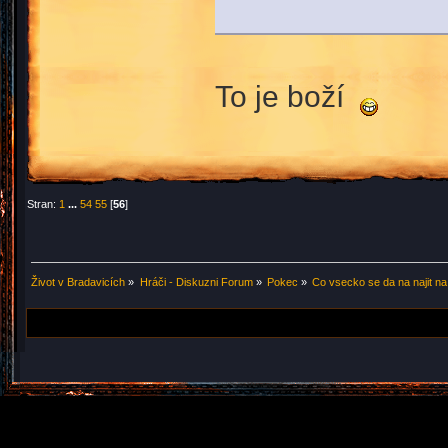
To je boží
Stran:
1
...
54
55
[
56
]
Život v Bradavicích
»
Hráči - Diskuzni Forum
»
Pokec
»
Co vsecko se da na najit na