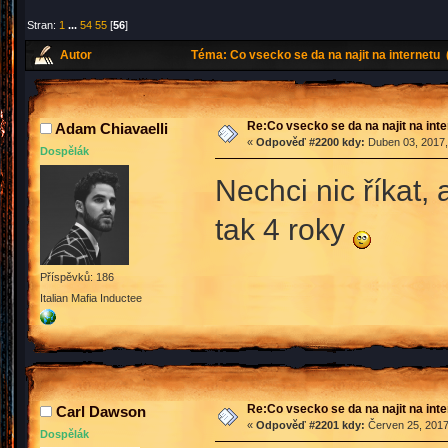
Stran:
1
...
54
55
[
56
]
Autor
Téma: Co vsecko se da na najit na internetu
Re:Co vsecko se da na najit na int
Adam Chiavaelli
«
Odpověď #2200 kdy:
Duben 03, 2017,
Dospělák
Nechci nic říkat,
tak 4 roky
Příspěvků: 186
Italian Mafia Inductee
Re:Co vsecko se da na najit na int
Carl Dawson
«
Odpověď #2201 kdy:
Červen 25, 2017
Dospělák