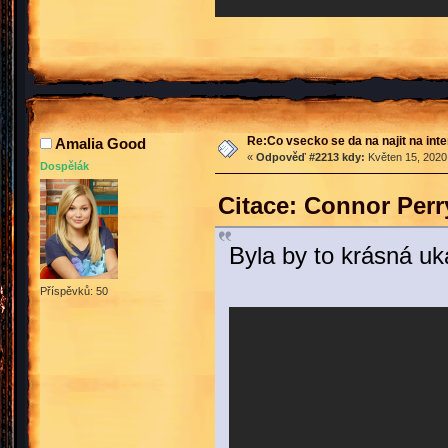
Re:Co vsecko se da na najit na int
Amalia Good
«
Odpověď #2213 kdy:
Květen 15, 2020,
Dospělák
Citace: Connor Perr
Byla by to krásná u
Příspěvků: 50