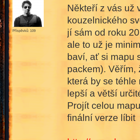
Někteří z vás už 
kouzelnického sv
jí sám od roku 20
Příspěvků: 109
ale to už je mini
baví, ať si mapu 
packem). Věřím, ž
která by se téhle
lepší a větší urči
Projít celou map
finální verze líbi