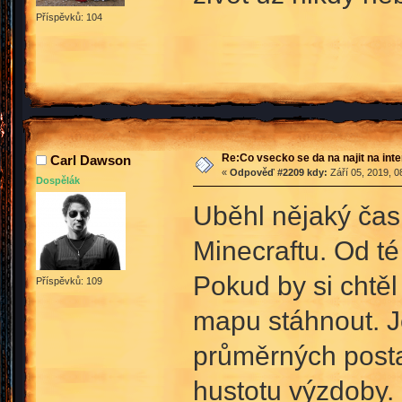
Příspěvků: 104
Re:Co vsecko se da na najit na int
Carl Dawson
«
Odpověď #2209 kdy:
Září 05, 2019, 0
Dospělák
Uběhl nějaký čas
Minecraftu. Od t
Pokud by si chtěl
Příspěvků: 109
mapu stáhnout. J
průměrných posta
hustotu výzdoby.