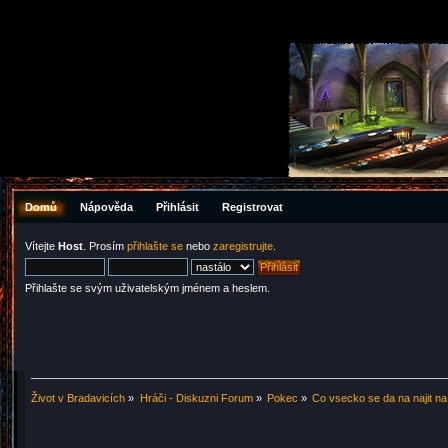
Domů
Nápověda
Přihlásit
Registrovat
Vítejte
Host
. Prosím
přihlašte se
nebo
zaregistrujte
.
Přihlašte se svým uživatelským jménem a heslem.
Život v Bradavicích
»
Hráči - Diskuzni Forum
»
Pokec
»
Co vsecko se da na najit na