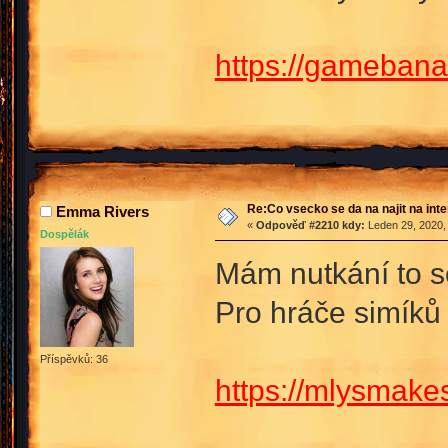
https://gameban
Re:Co vsecko se da na najit na int
Emma Rivers
«
Odpověď #2210 kdy:
Leden 29, 2020,
Dospělák
Mám nutkání to se
Pro hráče simíků 
Příspěvků: 36
https://mlysmake