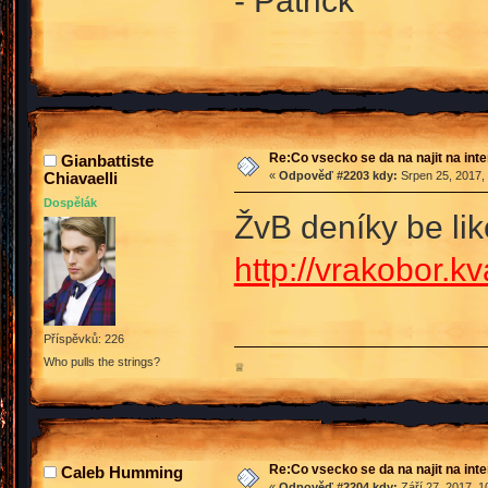
- Patrick
Re:Co vsecko se da na najit na int
Gianbattiste
Chiavaelli
«
Odpověď #2203 kdy:
Srpen 25, 2017,
Dospělák
ŽvB deníky be li
http://vrakobor.kv
Příspěvků: 226
Who pulls the strings?
♕
Re:Co vsecko se da na najit na int
Caleb Humming
«
Odpověď #2204 kdy:
Září 27, 2017, 1