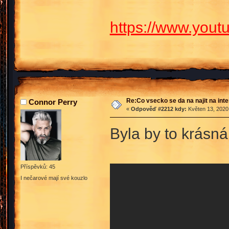
https://www.you
Re:Co vsecko se da na najit na int
Connor Perry
«
Odpověď #2212 kdy:
Květen 13, 2020,
Byla by to krásn
Příspěvků: 45
I nečarové mají své kouzlo