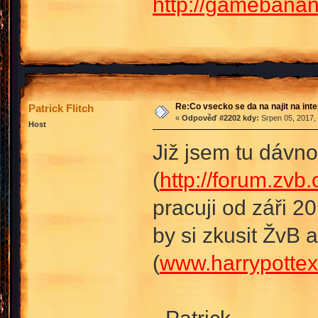
http://gamebana
Re:Co vsecko se da na najit na int
Patrick Flitch
«
Odpověď #2202 kdy:
Srpen 05, 2017,
Host
Již jsem tu dávno
(
http://forum.zvb
pracuji od záři 2
by si zkusit ŽvB 
(
www.harrypottex