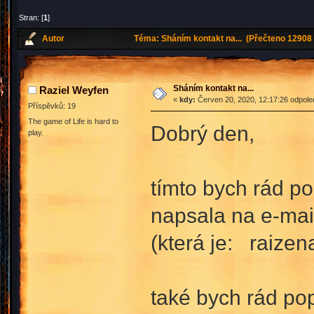
Stran: [
1
]
Autor
Téma: Sháním kontakt na... (Přečteno 12908 
Sháním kontakt na...
Raziel Weyfen
«
kdy:
Červen 20, 2020, 12:17:26 odpole
Příspěvků: 19
The game of Life is hard to
Dobrý den,
play.
tímto bych rád p
napsala na e-mai
(která je: raize
také bych rád pop