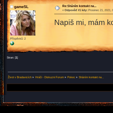
Re:Sháním kontakt na...
gameSL
«
Odpověď #1 kdy:
Prosinec 21, 2021, 
Napiš mi, mám k
Příspěvků: 2
Stran: [
1
]
Život v Bradavicích
»
Hráči - Diskuzni Forum
»
Pokec
»
Sháním kontakt na...