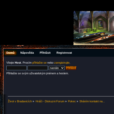
Domů
Nápověda
Přihlásit
Registrovat
Vítejte
Host
. Prosím
přihlašte se
nebo
zaregistrujte
.
Přihlašte se svým uživatelským jménem a heslem.
Život v Bradavicích
»
Hráči - Diskuzni Forum
»
Pokec
»
Sháním kontakt na...