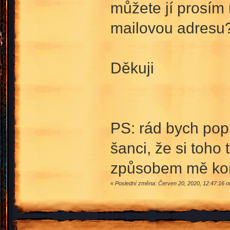
můžete jí prosím n
mailovou adresu
Děkuji
PS: rád bych popr
šanci, že si toh
způsobem mě kont
«
Poslední změna: Červen 20, 2020, 12:47:16 o