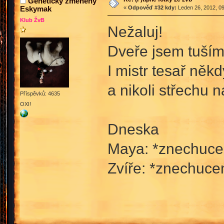
Geneticky změněný
Eskymak
«
Odpověď #32 kdy:
Leden 26, 2012, 09
Klub ŽvB
Nežaluj!
Dveře jsem tuším 
I mistr tesař něk
a nikoli střechu 
Příspěvků: 4635
OXI!
Dneska
Maya: *znechucen
Zvíře: *znechuce