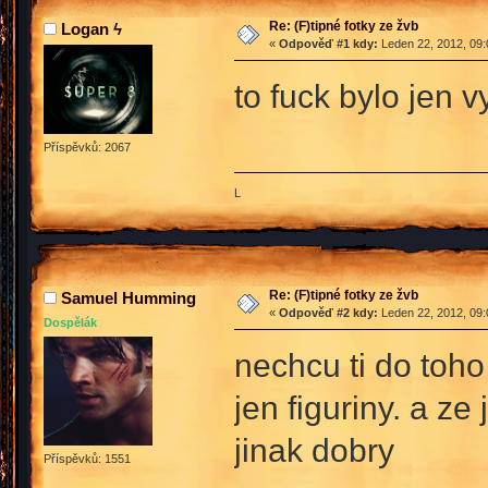
Re: (F)tipné fotky ze žvb
Logan ϟ
«
Odpověď #1 kdy:
Leden 22, 2012, 09:
to fuck bylo jen 
Příspěvků: 2067
L
Re: (F)tipné fotky ze žvb
Samuel Humming
«
Odpověď #2 kdy:
Leden 22, 2012, 09:
Dospělák
nechcu ti do toho
jen figuriny. a z
jinak dobry
Příspěvků: 1551