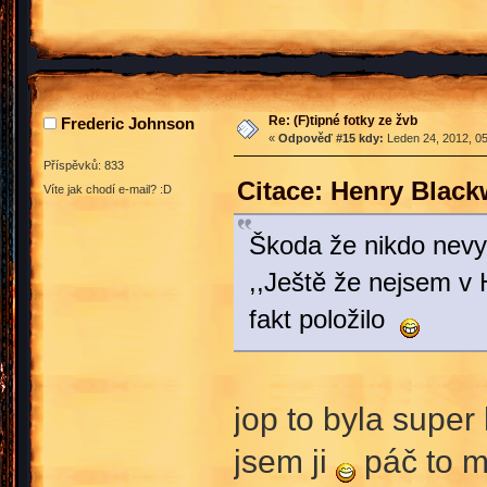
Re: (F)tipné fotky ze žvb
Frederic Johnson
«
Odpověď #15 kdy:
Leden 24, 2012, 05
Příspěvků: 833
Citace: Henry Blac
Víte jak chodí e-mail? :D
Škoda že nikdo nevyfo
,,Ještě že nejsem v 
fakt položilo
jop to byla super
jsem ji
páč to m