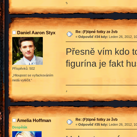
ϟ
Re: (F)tipné fotky ze žvb
Daniel Aaron Styx
«
Odpověď #34 kdy:
Leden 26, 2012, 10
Přesně vím kdo to
figurína je fakt 
Příspěvků: 502
„Hloupost se vyfackováním
nedá vyléčit.“
♪
Re: (F)tipné fotky ze žvb
Amelia Hoffman
«
Odpověď #35 kdy:
Leden 26, 2012, 10
Dospělák