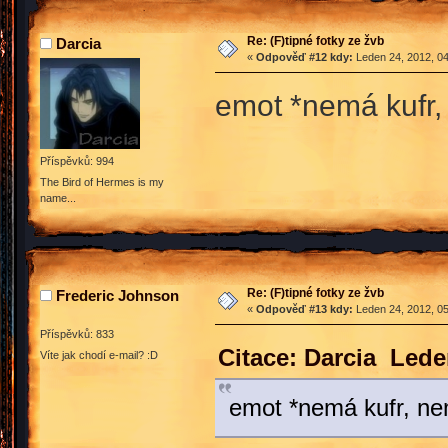
Re: (F)tipné fotky ze žvb
Darcia
«
Odpověď #12 kdy:
Leden 24, 2012, 04
emot *nemá kufr,
Příspěvků: 994
The Bird of Hermes is my
name...
Re: (F)tipné fotky ze žvb
Frederic Johnson
«
Odpověď #13 kdy:
Leden 24, 2012, 05
Příspěvků: 833
Citace: Darcia Lede
Víte jak chodí e-mail? :D
emot *nemá kufr, ne