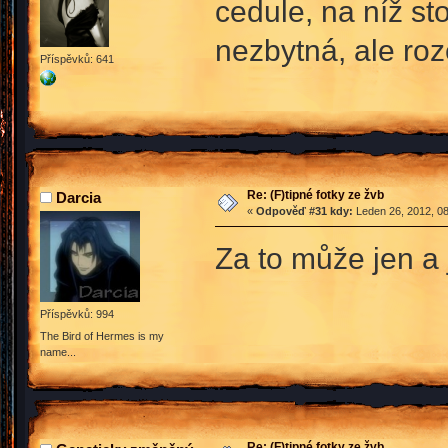
cedule, na níž st
nezbytná, ale ro
Příspěvků: 641
Re: (F)tipné fotky ze žvb
Darcia
«
Odpověď #31 kdy:
Leden 26, 2012, 08
Za to může jen a
Příspěvků: 994
The Bird of Hermes is my
name...
Re: (F)tipné fotky ze žvb