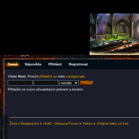
Domů
Nápověda
Přihlásit
Registrovat
Vítejte
Host
. Prosím
přihlašte se
nebo
zaregistrujte
.
Přihlašte se svým uživatelským jménem a heslem.
Život v Bradavicích
»
Hráči - Diskuzni Forum
»
Pokec
»
(F)tipné fotky ze žvb