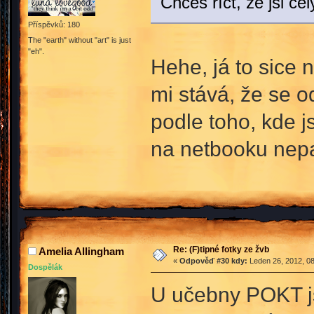
Chceš říct, že jsi 
Příspěvků: 180
The "earth" without "art" is just
"eh".
Hehe, já to sice 
mi stává, že se o
podle toho, kde js
na netbooku nep
Re: (F)tipné fotky ze žvb
Amelia Allingham
«
Odpověď #30 kdy:
Leden 26, 2012, 08
Dospělák
U učebny POKT js