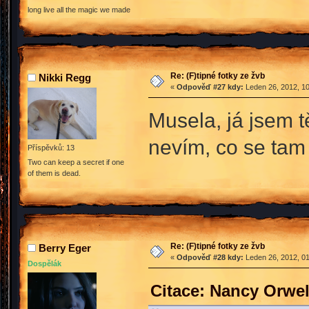
long live all the magic we made
Re: (F)tipné fotky ze žvb
Nikki Regg
«
Odpověď #27 kdy:
Leden 26, 2012, 10
Musela, já jsem 
nevím, co se ta
Příspěvků: 13
Two can keep a secret if one
of them is dead.
Re: (F)tipné fotky ze žvb
Berry Eger
«
Odpověď #28 kdy:
Leden 26, 2012, 01
Dospělák
Citace: Nancy Orwel