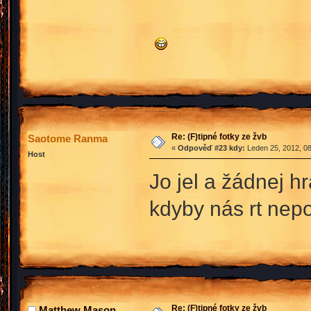
Re: (F)tipné fotky ze žvb
Saotome Ranma
«
Odpověď #23 kdy:
Leden 25, 2012, 08
Host
Jo jel a žádnej hr
kdyby nás rt nepo
Re: (F)tipné fotky ze žvb
Matthew Mason