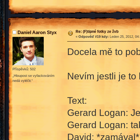
Re: (F)tipné fotky ze žvb
Daniel Aaron Styx
«
Odpověď #19 kdy:
Leden 25, 2012, 04:
Docela mě to po
Příspěvků: 502
Nevím jestli je to 
„Hloupost se vyfackováním
nedá vyléčit.“
Text:
Gerard Logan: Je
Gerard Logan: ta
David: *zamával*