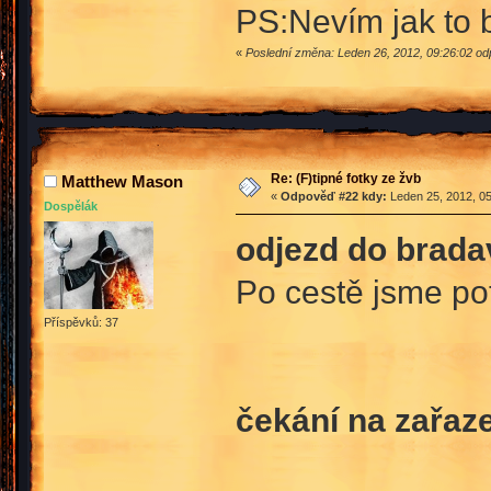
PS:Nevím jak to 
«
Poslední změna: Leden 26, 2012, 09:26:02 od
Re: (F)tipné fotky ze žvb
Matthew Mason
«
Odpověď #22 kdy:
Leden 25, 2012, 05
Dospělák
odjezd do brada
Po cestě jsme p
Příspěvků: 37
čekání na zařaze