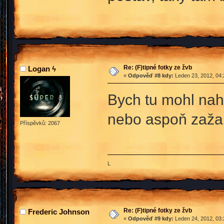
Re: (F)tipné fotky ze žvb
Logan ϟ
«
Odpověď #8 kdy:
Leden 23, 2012, 04:
Bych tu mohl nah
nebo aspoň zaža
Příspěvků: 2067
L
Re: (F)tipné fotky ze žvb
Frederic Johnson
«
Odpověď #9 kdy:
Leden 24, 2012, 03: