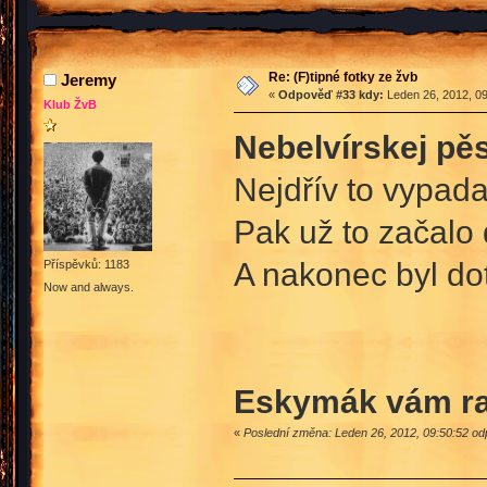
Re: (F)tipné fotky ze žvb
Jeremy
«
Odpověď #33 kdy:
Leden 26, 2012, 09
Klub ŽvB
Nebelvírskej pěs
Nejdřív to vypa
Pak už to začalo
A nakonec byl d
Příspěvků: 1183
Now and always.
Eskymák vám rad
«
Poslední změna: Leden 26, 2012, 09:50:52 o