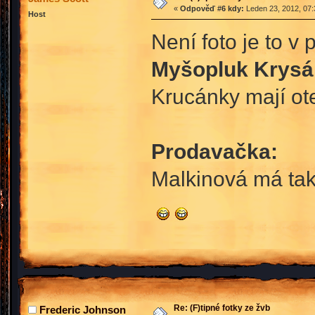
«
Odpověď #6 kdy:
Leden 23, 2012, 07:
Host
Není foto je to v 
Myšopluk Krysá
Krucánky mají ote
Prodavačka:
Malkinová má tak
Re: (F)tipné fotky ze žvb
Frederic Johnson