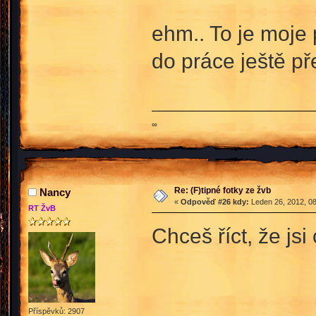
ehm.. To je moje
do práce ještě př
∞
Re: (F)tipné fotky ze žvb
Nancy
«
Odpověď #26 kdy:
Leden 26, 2012, 08
RT ŽvB
Chceš říct, že j
Příspěvků: 2907