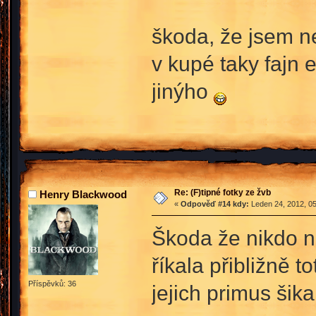
škoda, že jsem n
v kupé taky fajn 
jinýho
Re: (F)tipné fotky ze žvb
Henry Blackwood
«
Odpověď #14 kdy:
Leden 24, 2012, 05
Škoda že nikdo ne
říkala přibližně 
Příspěvků: 36
jejich primus šik