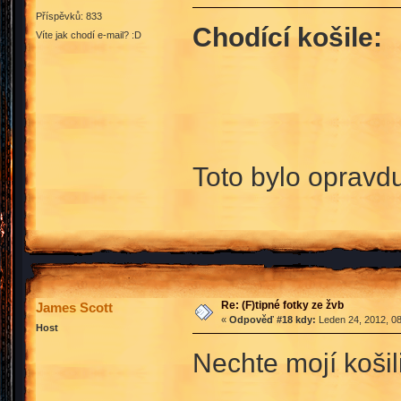
Příspěvků: 833
Chodící košile:
Víte jak chodí e-mail? :D
Toto bylo opravd
Re: (F)tipné fotky ze žvb
James Scott
«
Odpověď #18 kdy:
Leden 24, 2012, 08
Host
Nechte mojí košil