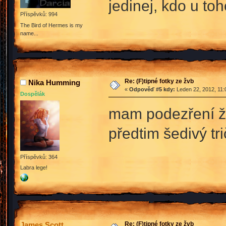
jedinej, kdo u to
Příspěvků: 994
The Bird of Hermes is my
name...
Re: (F)tipné fotky ze žvb
Nika Humming
«
Odpověď #5 kdy:
Leden 22, 2012, 11:
Dospělák
mam podezření že
předtim šedivý tr
Příspěvků: 364
Labra lege!
Re: (F)tipné fotky ze žvb
James Scott