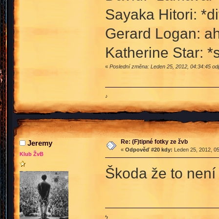
Sayaka Hitori: *di
Gerard Logan: ah
Katherine Star: *
«
Poslední změna: Leden 25, 2012, 04:34:45 od
♪
Re: (F)tipné fotky ze žvb
Jeremy
«
Odpověď #20 kdy:
Leden 25, 2012, 05
Klub ŽvB
Škoda že to není 
ϟ