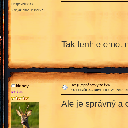
Příspěvků: 833
Víte jak chodí e-mail? :D
Tak tenhle emot
Re: (F)tipné fotky ze žvb
Nancy
«
Odpověď #10 kdy:
Leden 24, 2012, 04
RT ŽvB
Ale je správný a