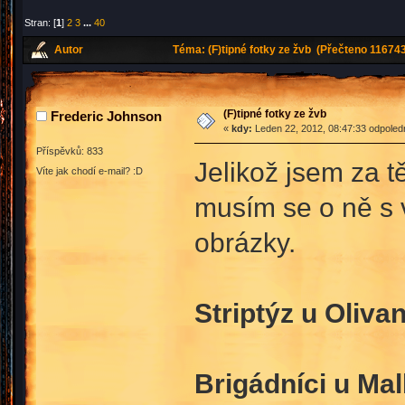
Stran: [
1
]
2
3
...
40
Autor
Téma: (F)tipné fotky ze žvb (Přečteno 116743
(F)tipné fotky ze žvb
Frederic Johnson
«
kdy:
Leden 22, 2012, 08:47:33 odpoled
Příspěvků: 833
Jelikož jsem za tě
Víte jak chodí e-mail? :D
musím se o ně s v
obrázky.
Striptýz u Olivan
Brigádníci u Mal