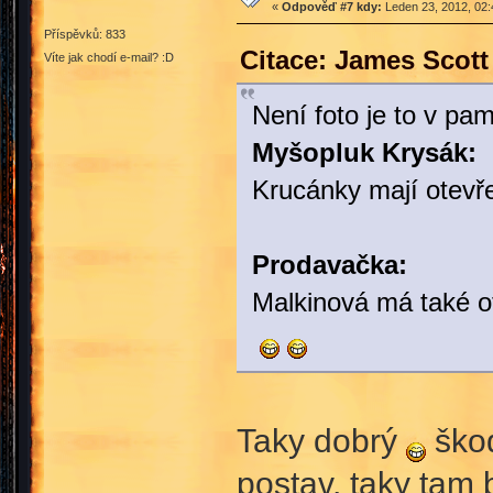
«
Odpověď #7 kdy:
Leden 23, 2012, 02:
Příspěvků: 833
Citace: James Scott
Víte jak chodí e-mail? :D
Není foto je to v pam
Myšopluk Krysák:
Krucánky mají otevře
Prodavačka:
Malkinová má také o
Taky dobrý
škod
postav, taky tam