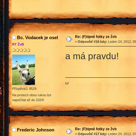
Re: (F)tipné fotky ze žvb
Bc. Vodacek je osel
«
Odpověď #16 kdy:
Leden 24, 2012, 05
RT ŽvB
a má pravdu!
luf
Příspěvků: 8529
Na prstech obou rukou lze
napočítat až do 1024!
Re: (F)tipné fotky ze žvb
Frederic Johnson
«
Odpověď #17 kdy:
Leden 24, 2012, 07