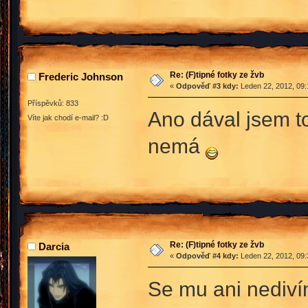
Re: (F)tipné fotky ze žvb
Frederic Johnson
«
Odpověď #3 kdy:
Leden 22, 2012, 09:
Příspěvků: 833
Ano dával jsem to
Víte jak chodí e-mail? :D
nemá
Re: (F)tipné fotky ze žvb
Darcia
«
Odpověď #4 kdy:
Leden 22, 2012, 09:
Se mu ani nedivím