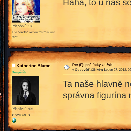
Haha, to u nás s
Příspěvků: 180
The "earth" without "art" is just
"eh".
Re: (F)tipné fotky ze žvb
Katherine Blame
«
Odpověď #36 kdy:
Leden 27, 2012, 02
Dospělák
Ta naše hlavně n
správna figurína
Příspěvků: 404
♥ *VallStar* ♥