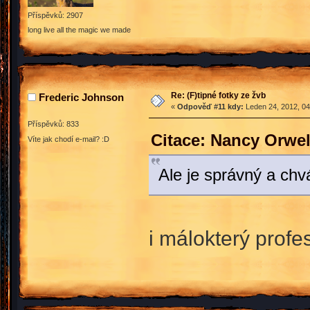
Příspěvků: 2907
long live all the magic we made
Re: (F)tipné fotky ze žvb
Frederic Johnson
«
Odpověď #11 kdy:
Leden 24, 2012, 04
Příspěvků: 833
Citace: Nancy Orwel
Víte jak chodí e-mail? :D
Ale je správný a ch
i málokterý profe