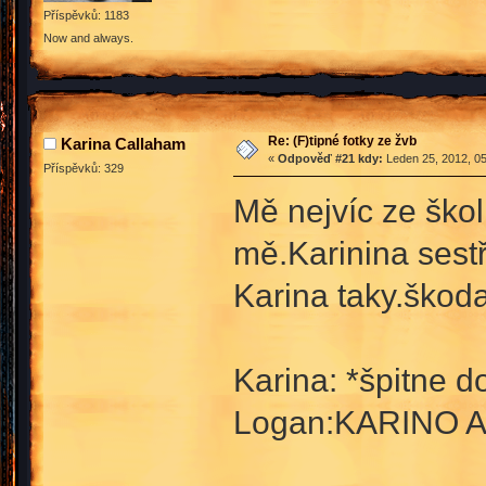
Příspěvků: 1183
Now and always.
Re: (F)tipné fotky ze žvb
Karina Callaham
«
Odpověď #21 kdy:
Leden 25, 2012, 05
Příspěvků: 329
Mě nejvíc ze škol
mě.Karinina sest
Karina taky.škod
Karina: *špitne d
Logan:KARINO A