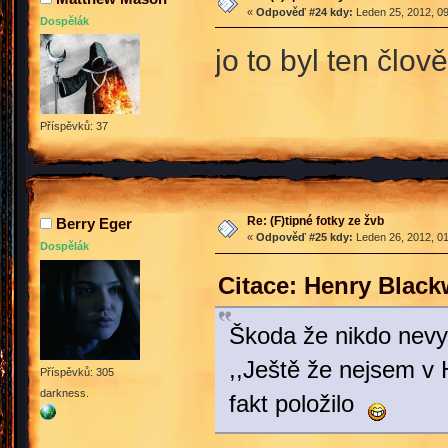
«
Odpověď #24 kdy:
Leden 25, 2012, 09
Dospělák
jo to byl ten člov
Příspěvků: 37
Re: (F)tipné fotky ze žvb
Berry Eger
«
Odpověď #25 kdy:
Leden 26, 2012, 01
Dospělák
Citace: Henry Blac
Škoda že nikdo nevyfo
,,Ještě že nejsem v 
Příspěvků: 305
darkness.
fakt položilo