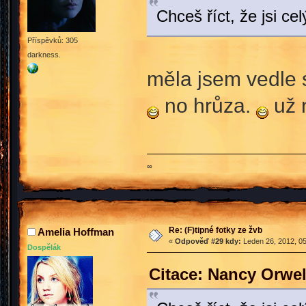
Chceš říct, že jsi 
Příspěvků: 305
darkness.
měla jsem vedle 
no hrůza.
už 
∞
Re: (F)tipné fotky ze žvb
Amelia Hoffman
«
Odpověď #29 kdy:
Leden 26, 2012, 05
Dospělák
Citace: Nancy Orwel