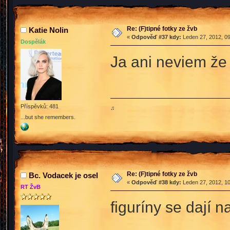
Re: (F)tipné fotky ze žvb
Katie Nolin
«
Odpověď #37 kdy:
Leden 27, 2012, 09
Dospělák
Ja ani neviem že
Příspěvků: 481
♫
...but she remembers.
Re: (F)tipné fotky ze žvb
Bc. Vodacek je osel
«
Odpověď #38 kdy:
Leden 27, 2012, 10
RT ŽvB
figuríny se dají n