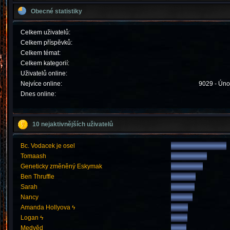
Obecné statistiky
Celkem uživatelů:
Celkem příspěvků:
Celkem témat:
Celkem kategorií:
Uživatelů online:
Nejvíce online:
9029 - Úno
Dnes online:
10 nejaktivnějších uživatelů
Bc. Vodacek je osel
Tomaash
Geneticky změněný Eskymak
Ben Thruffle
Sarah
Nancy
Amanda Hollyova ϟ
Logan ϟ
Medvěd