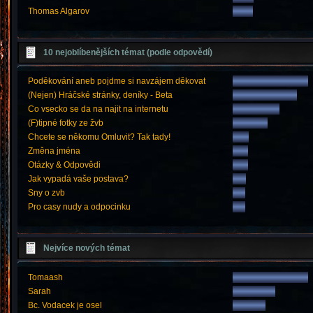
Thomas Algarov
10 nejoblíbenějších témat (podle odpovědí)
Poděkování aneb pojdme si navzájem děkovat
(Nejen) Hráčské stránky, deníky - Beta
Co vsecko se da na najit na internetu
(F)tipné fotky ze žvb
Chcete se někomu Omluvit? Tak tady!
Změna jména
Otázky & Odpovědi
Jak vypadá vaše postava?
Sny o zvb
Pro casy nudy a odpocinku
Nejvíce nových témat
Tomaash
Sarah
Bc. Vodacek je osel