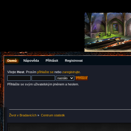
Domů
Nápověda
Přihlásit
Registrovat
Vítejte
Host
. Prosím
přihlašte se
nebo
zaregistrujte
.
Přihlašte se svým uživatelským jménem a heslem.
Život v Bradavicích
»
Centrum statistik