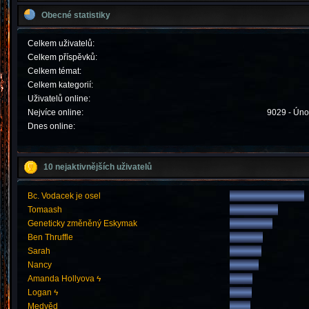
Obecné statistiky
Celkem uživatelů:
Celkem příspěvků:
Celkem témat:
Celkem kategorií:
Uživatelů online:
Nejvíce online:
9029 - Úno
Dnes online:
10 nejaktivnějších uživatelů
Bc. Vodacek je osel
Tomaash
Geneticky změněný Eskymak
Ben Thruffle
Sarah
Nancy
Amanda Hollyova ϟ
Logan ϟ
Medvěd