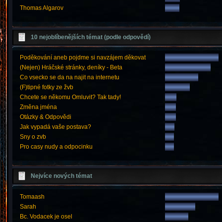
Thomas Algarov
10 nejoblíbenějších témat (podle odpovědí)
Poděkování aneb pojdme si navzájem děkovat
(Nejen) Hráčské stránky, deníky - Beta
Co vsecko se da na najit na internetu
(F)tipné fotky ze žvb
Chcete se někomu Omluvit? Tak tady!
Změna jména
Otázky & Odpovědi
Jak vypadá vaše postava?
Sny o zvb
Pro casy nudy a odpocinku
Nejvíce nových témat
Tomaash
Sarah
Bc. Vodacek je osel