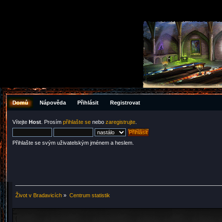
Domů
Nápověda
Přihlásit
Registrovat
Vítejte
Host
. Prosím
přihlašte se
nebo
zaregistrujte
.
Přihlašte se svým uživatelským jménem a heslem.
Život v Bradavicích
»
Centrum statistik