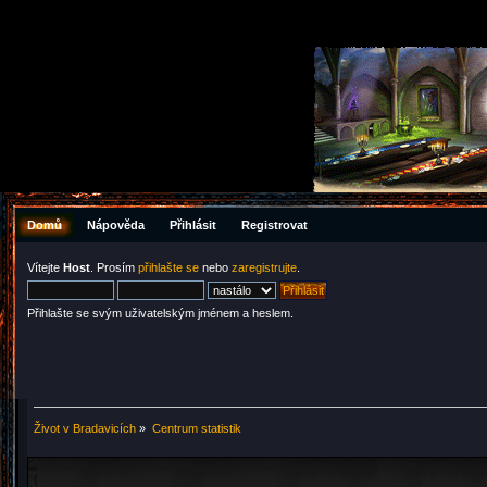
Domů
Nápověda
Přihlásit
Registrovat
Vítejte
Host
. Prosím
přihlašte se
nebo
zaregistrujte
.
Přihlašte se svým uživatelským jménem a heslem.
Život v Bradavicích
»
Centrum statistik