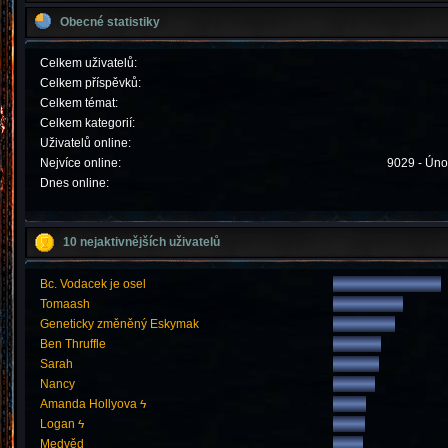
Obecné statistiky
Celkem uživatelů:
Celkem příspěvků:
Celkem témat:
Celkem kategorií:
Uživatelů online:
Nejvíce online:
9029 - Úno
Dnes online:
10 nejaktivnějších uživatelů
Bc. Vodacek je osel
Tomaash
Geneticky změněný Eskymak
Ben Thruffle
Sarah
Nancy
Amanda Hollyova ϟ
Logan ϟ
Medvěd