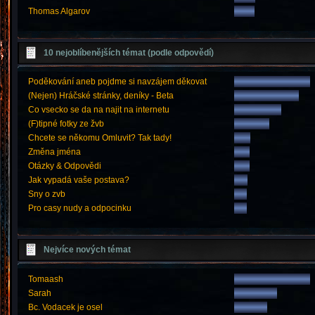
Thomas Algarov
10 nejoblíbenějších témat (podle odpovědí)
Poděkování aneb pojdme si navzájem děkovat
(Nejen) Hráčské stránky, deníky - Beta
Co vsecko se da na najit na internetu
(F)tipné fotky ze žvb
Chcete se někomu Omluvit? Tak tady!
Změna jména
Otázky & Odpovědi
Jak vypadá vaše postava?
Sny o zvb
Pro casy nudy a odpocinku
Nejvíce nových témat
Tomaash
Sarah
Bc. Vodacek je osel