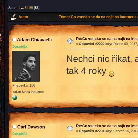
Stran:
1
...
54
55
[
56
]
Autor
Téma: Co vsecko se da na najit na internetu
Re:Co vsecko se da na najit na int
Adam Chiavaelli
«
Odpověď #2200 kdy:
Duben 03, 2017,
Dospělák
Nechci nic říkat,
tak 4 roky
Příspěvků: 186
Italian Mafia Inductee
Re:Co vsecko se da na najit na int
Carl Dawson
«
Odpověď #2201 kdy:
Červen 25, 2017
Dospělák