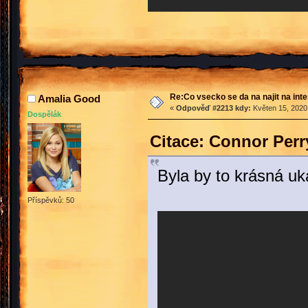
Re:Co vsecko se da na najit na int
Amalia Good
«
Odpověď #2213 kdy:
Květen 15, 2020,
Dospělák
Citace: Connor Perr
Byla by to krásná u
Příspěvků: 50