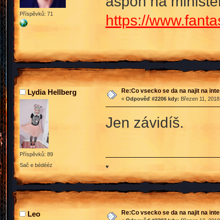
aspoň na ministe
Příspěvků: 71
https://www.fant
Re:Co vsecko se da na najit na int
Lydia Hellberg
«
Odpověď #2206 kdy:
Březen 11, 2018,
Jen závidíš.
Příspěvků: 89
Sač e bédééz
♥
Re:Co vsecko se da na najit na int
Leo