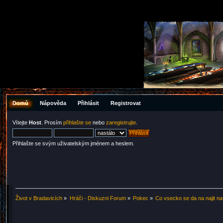
Domů
Nápověda
Přihlásit
Registrovat
Vítejte
Host
. Prosím
přihlašte se
nebo
zaregistrujte
.
Přihlašte se svým uživatelským jménem a heslem.
Život v Bradavicích
»
Hráči - Diskuzni Forum
»
Pokec
»
Co vsecko se da na najit na