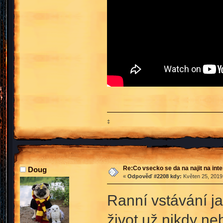
‡
Re:Co vsecko se da na najit na int
Doug
«
Odpověď #2208 kdy:
Květen 25, 2019,
Ranní vstávání j
život už nikdy ne