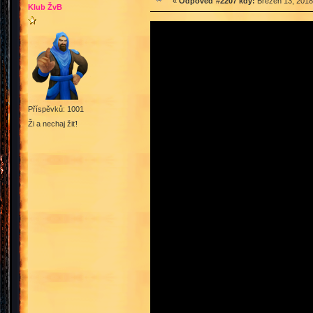
«
Odpověď #2207 kdy:
Březen 13, 2018
Klub ŽvB
Příspěvků: 1001
Ži a nechaj žiť!