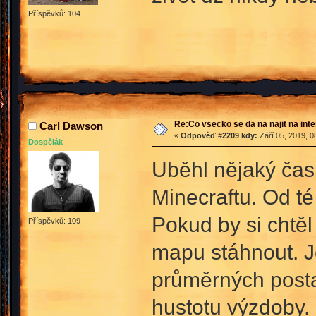
Příspěvků: 104
Re:Co vsecko se da na najit na int
Carl Dawson
«
Odpověď #2209 kdy:
Září 05, 2019, 0
Dospělák
Uběhl nějaký čas
Minecraftu. Od t
Pokud by si chtěl
Příspěvků: 109
mapu stáhnout. J
průměrných posta
hustotu výzdoby.