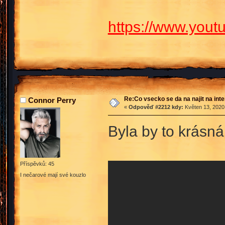
https://www.you
Re:Co vsecko se da na najit na int
Connor Perry
«
Odpověď #2212 kdy:
Květen 13, 2020,
Byla by to krásn
Příspěvků: 45
I nečarové mají své kouzlo