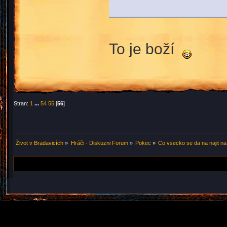
To je boží
Stran:
1
...
54
55
[
56
]
Život v Bradavicích
»
Hráči - Diskuzni Forum
»
Pokec
»
Co vsecko se da na najit na