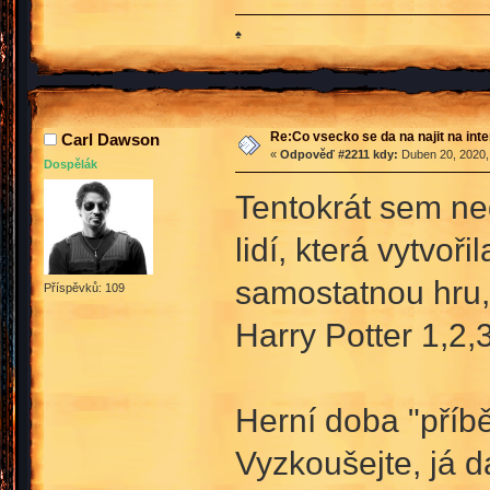
♠
Re:Co vsecko se da na najit na int
Carl Dawson
«
Odpověď #2211 kdy:
Duben 20, 2020,
Dospělák
Tentokrát sem ne
lidí, která vytvo
samostatnou hru, 
Příspěvků: 109
Harry Potter 1,2,
Herní doba "příbě
Vyzkoušejte, já 