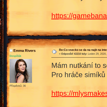
https://gameban
Re:Co vsecko se da na najit na int
Emma Rivers
«
Odpověď #2210 kdy:
Leden 29, 2020,
Dospělák
Mám nutkání to se
Pro hráče simíků 
Příspěvků: 36
https://mlysmake