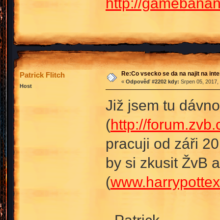
http://gamebana
Re:Co vsecko se da na najit na int
Patrick Flitch
«
Odpověď #2202 kdy:
Srpen 05, 2017,
Host
Již jsem tu dávno
(
http://forum.zvb
pracuji od záři 2
by si zkusit ŽvB 
(
www.harrypottex