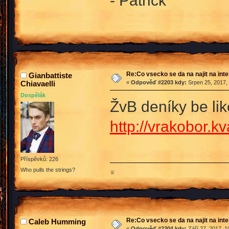
- Patrick
Re:Co vsecko se da na najit na int
Gianbattiste
Chiavaelli
«
Odpověď #2203 kdy:
Srpen 25, 2017,
Dospělák
ŽvB deníky be li
http://vrakobor.kv
Příspěvků: 226
Who pulls the strings?
♕
Re:Co vsecko se da na najit na int
Caleb Humming
«
Odpověď #2204 kdy:
Září 27, 2017, 1