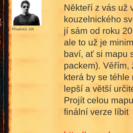
Někteří z vás už 
kouzelnického sv
jí sám od roku 20
Příspěvků: 109
ale to už je mini
baví, ať si mapu 
packem). Věřím, ž
která by se téhle
lepší a větší urči
Projít celou map
finální verze líbi