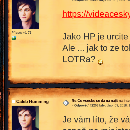
https://videacesk
Příspěvků: 71
Jako HP je urcite
Ale ... jak to ze 
LOTRa?
Re:Co vsecko se da na najit na int
Caleb Humming
«
Odpověď #2205 kdy:
Únor 09, 2018, 
Je vám líto, že v