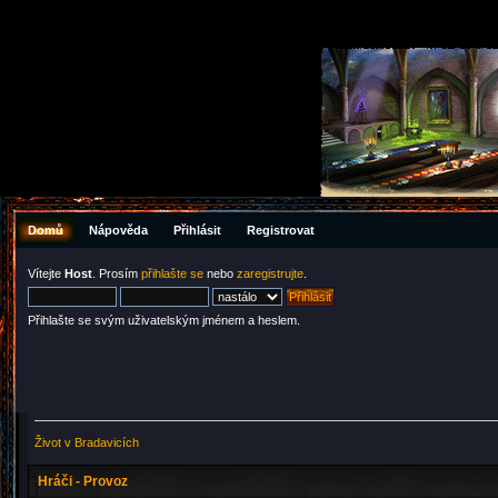
Domů
Nápověda
Přihlásit
Registrovat
Vítejte
Host
. Prosím
přihlašte se
nebo
zaregistrujte
.
Přihlašte se svým uživatelským jménem a heslem.
Život v Bradavicích
Hráči - Provoz