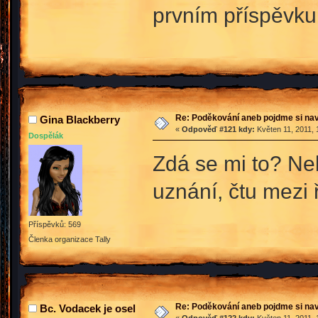
prvním příspěvk
Re: Poděkování aneb pojdme si na
Gina Blackberry
«
Odpověď #121 kdy:
Květen 11, 2011, 
Dospělák
Zdá se mi to? Neb
uznání, čtu mezi 
Příspěvků: 569
Členka organizace Tally
Re: Poděkování aneb pojdme si na
Bc. Vodacek je osel