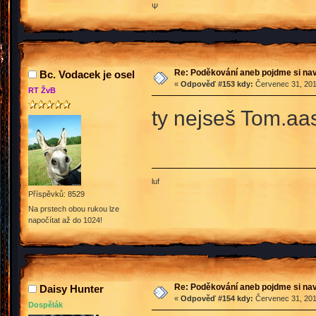
Ψ
Re: Poděkování aneb pojdme si na
Bc. Vodacek je osel
«
Odpověď #153 kdy:
Červenec 31, 201
RT ŽvB
ty nejseš Tom.aas
luf
Příspěvků: 8529
Na prstech obou rukou lze
napočítat až do 1024!
Re: Poděkování aneb pojdme si na
Daisy Hunter
«
Odpověď #154 kdy:
Červenec 31, 201
Dospělák