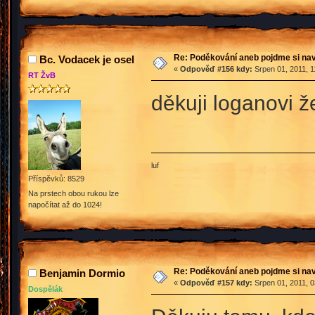
Re: Poděkování aneb pojdme si na
Bc. Vodacek je osel
«
Odpověď #156 kdy:
Srpen 01, 2011, 1
RT ŽvB
děkuji loganovi 
luf
Příspěvků: 8529
Na prstech obou rukou lze
napočítat až do 1024!
Re: Poděkování aneb pojdme si na
Benjamin Dormio
«
Odpověď #157 kdy:
Srpen 01, 2011, 0
Dospělák