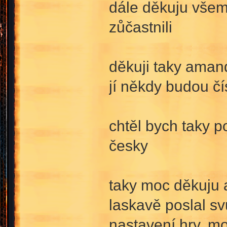
dále děkuju všem 
zůčastnili
děkuji taky amand
jí někdy budou čí
chtěl bych taky 
česky
taky moc děkuju 
laskavě poslal s
nastavení hry, 