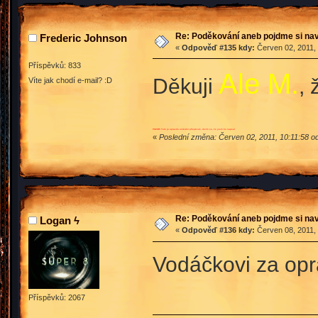
Re: Poděkování aneb pojdme si na
Frederic Johnson
«
Odpověď #135 kdy:
Červen 02, 2011, 
Příspěvků: 833
Ale M.
Děkuji
, 
Víte jak chodí e-mail? :D
POZOR! Toto je opravdu unikátní příspěvek, divím se, že jsem ho napsal
«
Poslední změna: Červen 02, 2011, 10:11:58 o
Re: Poděkování aneb pojdme si na
Logan ϟ
«
Odpověď #136 kdy:
Červen 08, 2011, 
Vodáčkovi za oprav
Příspěvků: 2067