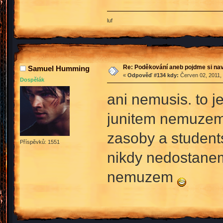
luf
Re: Poděkování aneb pojdme si na
Samuel Humming
«
Odpověď #134 kdy:
Červen 02, 2011, 
Dospělák
ani nemusis. to j
junitem nemuzem v
zasoby a students
Příspěvků: 1551
nikdy nedostanem 
nemuzem