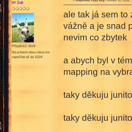
«
Odpověď #122 kdy:
Květen 11, 2011, 
RT ŽvB
ale tak já sem to
vážně a je snad 
nevim co zbytek
Příspěvků: 8529
Na prstech obou rukou lze
napočítat až do 1024!
a abych byl v té
mapping na vybra
taky děkuju junit
taky děkuju junito