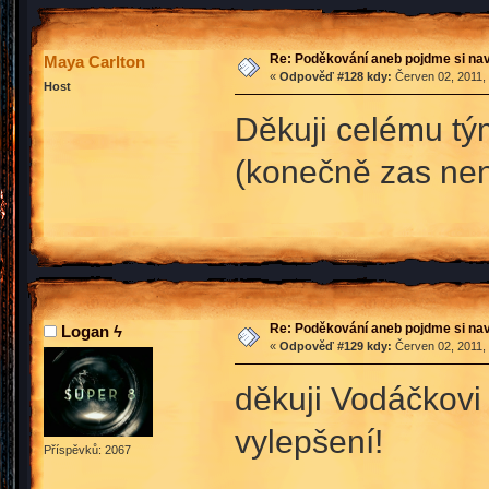
Re: Poděkování aneb pojdme si na
Maya Carlton
«
Odpověď #128 kdy:
Červen 02, 2011, 
Host
Děkuji celému tým
(konečně zas nen
Re: Poděkování aneb pojdme si na
Logan ϟ
«
Odpověď #129 kdy:
Červen 02, 2011, 
děkuji Vodáčkovi z
vylepšení!
Příspěvků: 2067