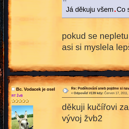
.
Já děkuju všem
Co s
pokud se nepletu 
asi si myslela le
Re: Poděkování aneb pojdme si na
Bc. Vodacek je osel
«
Odpověď #139 kdy:
Červen 17, 2011, 
RT ŽvB
děkuji kučířovi z
vývoj žvb2