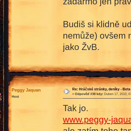
zadarmo jen prá
Budiš si klidně u
nemůže) ovšem ne
jako ŽvB.
Re: Hráčské stránky, deníky - Beta
Peggy Jaquan
«
Odpověď #38 kdy:
Duben 17, 2010, 07
Host
Tak jo.
www.peggy-jaqua
ale zatím toho 