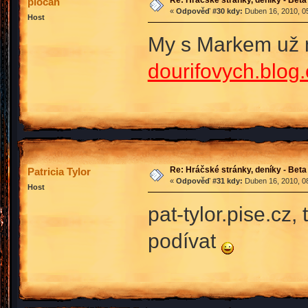
Re: Hráčské stránky, deníky - Beta
plocan
«
Odpověď #30 kdy:
Duben 16, 2010, 05
Host
My s Markem už 
dourifovych.blog.
Re: Hráčské stránky, deníky - Beta
Patricia Tylor
«
Odpověď #31 kdy:
Duben 16, 2010, 08
Host
pat-tylor.pise.cz
podívat