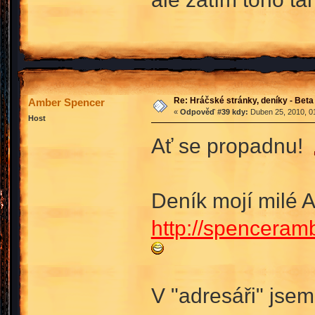
Re: Hráčské stránky, deníky - Beta
Amber Spencer
«
Odpověď #39 kdy:
Duben 25, 2010, 01
Host
Ať se propadnu!
Deník mojí milé 
http://spenceram
V "adresáři" jsem