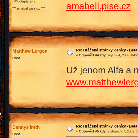
Příspěvků: 161
amabell.pise.cz
*** amabell.pise.cz ***
Re: Hráčské stránky, deníky - Beta
Matthew Lergon
«
Odpověď #4 kdy:
Říjen 04, 2009, 04:
Host
Už jenom Alfa a 
www.matthewlerg
Re: Hráčské stránky, deníky - Beta
Dennys Ireth
«
Odpověď #5 kdy:
Listopad 07, 2009, 
Host