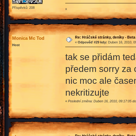
Příspěvků: 208
x
Re: Hráčské stránky, deníky - Beta
Monica Mc Tod
«
Odpověď #29 kdy:
Duben 16, 2010, 09
Host
tak se přidám te
předem sorry za c
nic moc ale časem
nekritizujte
«
Poslední změna: Duben 16, 2010, 09:17:05 d