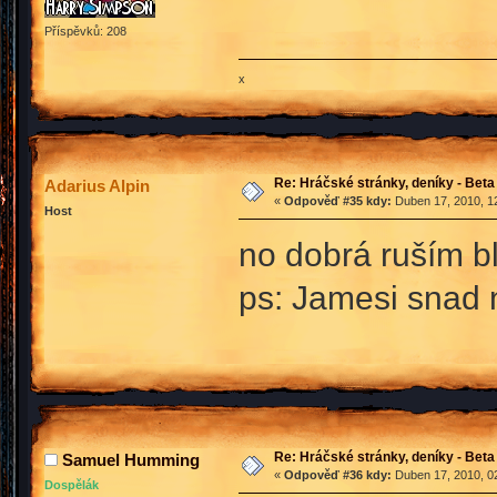
Příspěvků: 208
x
Re: Hráčské stránky, deníky - Beta
Adarius Alpin
«
Odpověď #35 kdy:
Duben 17, 2010, 12
Host
no dobrá ruším b
ps: Jamesi snad 
Re: Hráčské stránky, deníky - Beta
Samuel Humming
«
Odpověď #36 kdy:
Duben 17, 2010, 02
Dospělák