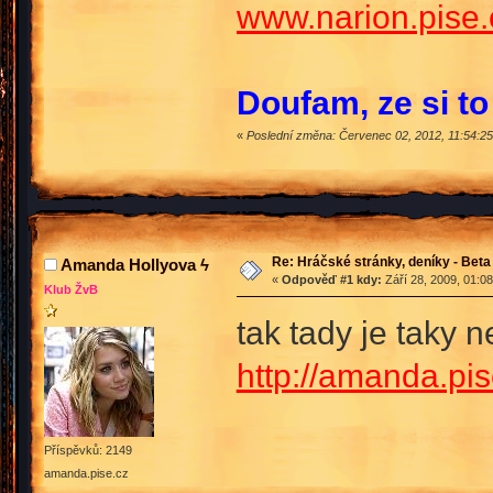
www.narion.pise.
Doufam, ze si to
«
Poslední změna: Červenec 02, 2012, 11:54:
Re: Hráčské stránky, deníky - Beta
Amanda Hollyova ϟ
«
Odpověď #1 kdy:
Září 28, 2009, 01:0
Klub ŽvB
tak tady je taky n
http://amanda.pis
Příspěvků: 2149
amanda.pise.cz