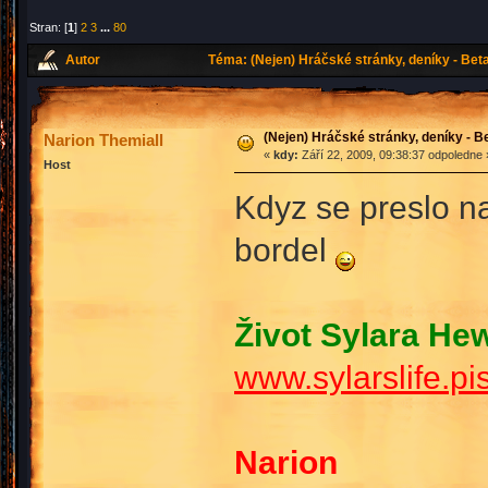
Stran: [
1
]
2
3
...
80
Autor
Téma: (Nejen) Hráčské stránky, deníky - Bet
(Nejen) Hráčské stránky, deníky - B
Narion Themiall
«
kdy:
Září 22, 2009, 09:38:37 odpoledne 
Host
Kdyz se preslo n
bordel
Život Sylara Hew
www.sylarslife.pi
Narion