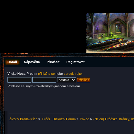
Domů
Nápověda
Přihlásit
Registrovat
Vítejte
Host
. Prosím
přihlašte se
nebo
zaregistrujte
.
Přihlašte se svým uživatelským jménem a heslem.
Život v Bradavicích
»
Hráči - Diskuzni Forum
»
Pokec
»
(Nejen) Hráčské stránky, de