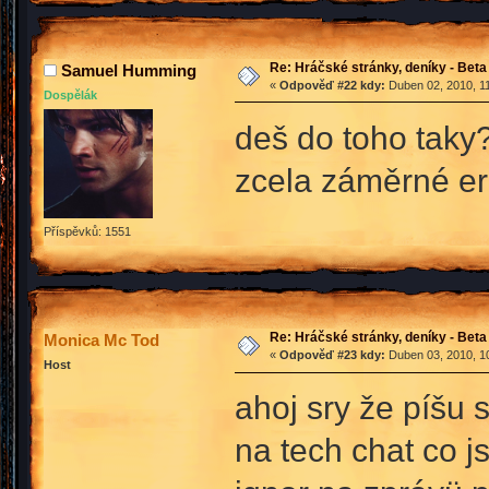
Re: Hráčské stránky, deníky - Beta
Samuel Humming
«
Odpověď #22 kdy:
Duben 02, 2010, 11
Dospělák
deš do toho tak
zcela záměrné erg
Příspěvků: 1551
Re: Hráčské stránky, deníky - Beta
Monica Mc Tod
«
Odpověď #23 kdy:
Duben 03, 2010, 10
Host
ahoj sry že píšu 
na tech chat co j