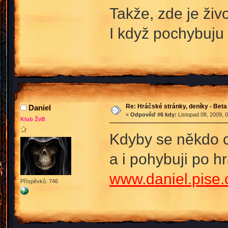
Takže, zde je ži
I když pochybuju
Re: Hráčské stránky, deníky - Beta
Daniel
«
Odpověď #6 kdy:
Listopad 08, 2009, 
Klub ŽvB
Kdyby se někdo c
a i pohybuji po hr
www.daniel.pise.
Příspěvků: 746