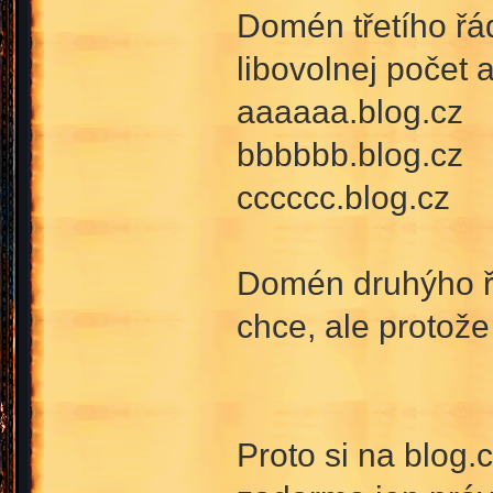
Domén třetího řá
libovolnej počet a
aaaaaa.blog.cz
bbbbbb.blog.cz
cccccc.blog.cz
Domén druhýho řá
chce, ale protože 
Proto si na blog