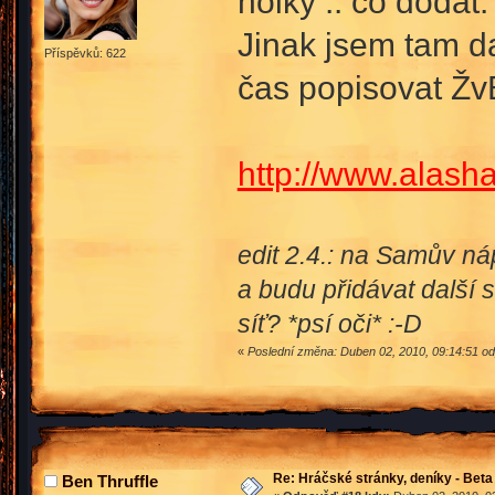
holky .. co dodat.
Jinak jsem tam d
Příspěvků: 622
čas popisovat ŽvB
http://www.alas
edit 2.4.: na Samův n
a budu přidávat další 
síť? *psí oči* :-D
«
Poslední změna: Duben 02, 2010, 09:14:51 
Re: Hráčské stránky, deníky - Beta
Ben Thruffle