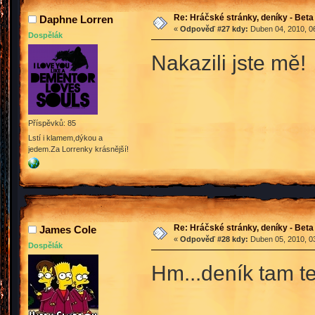
Re: Hráčské stránky, deníky - Beta
Daphne Lorren
«
Odpověď #27 kdy:
Duben 04, 2010, 06
Dospělák
Nakazili jste mě
Příspěvků: 85
Lstí i klamem,dýkou a
jedem.Za Lorrenky krásnější!
Re: Hráčské stránky, deníky - Beta
James Cole
«
Odpověď #28 kdy:
Duben 05, 2010, 03
Dospělák
Hm...deník tam t