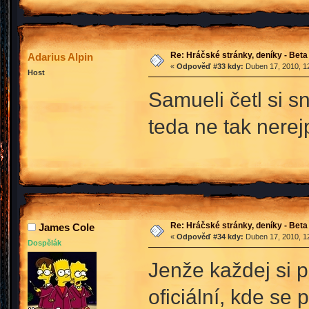
Re: Hráčské stránky, deníky - Beta
Adarius Alpin
«
Odpověď #33 kdy:
Duben 17, 2010, 12
Host
Samueli četl si s
teda ne tak nere
Re: Hráčské stránky, deníky - Beta
James Cole
«
Odpověď #34 kdy:
Duben 17, 2010, 12
Dospělák
Jenže každej si p
oficiální, kde se 