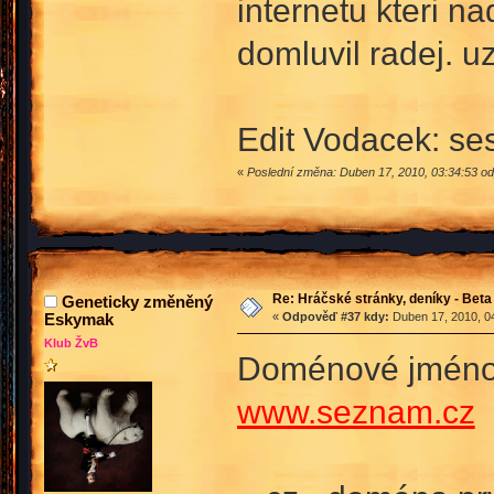
internetu kteri 
domluvil radej. u
Edit Vodacek: ses 
«
Poslední změna: Duben 17, 2010, 03:34:53 o
Re: Hráčské stránky, deníky - Beta
Geneticky změněný
Eskymak
«
Odpověď #37 kdy:
Duben 17, 2010, 04
Klub ŽvB
Doménové jméno s
www.seznam.cz