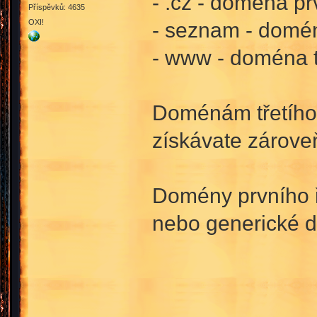
- .cz - doména pr
Příspěvků: 4635
OXI!
- seznam - domé
- www - doména t
Doménám třetího 
získávate zároveň
Domény prvního řá
nebo generické d