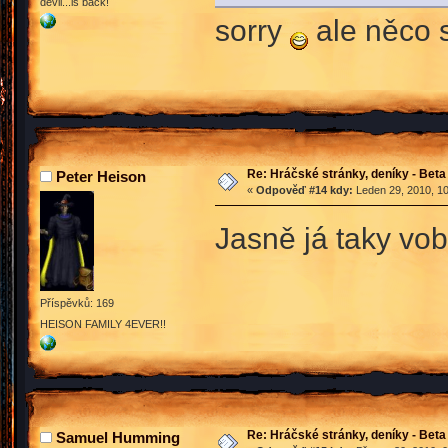
devil...is back!
sorry
ale něco 
Re: Hráčské stránky, deníky - Beta
Peter Heison
«
Odpověď #14 kdy:
Leden 29, 2010, 10
Jasně já taky vob
Příspěvků: 169
HEISON FAMILY 4EVER!!
Re: Hráčské stránky, deníky - Beta
Samuel Humming