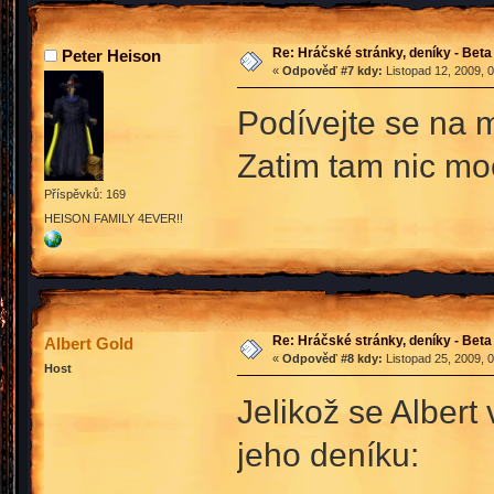
Re: Hráčské stránky, deníky - Beta
Peter Heison
«
Odpověď #7 kdy:
Listopad 12, 2009, 
Podívejte se na 
Zatim tam nic mo
Příspěvků: 169
HEISON FAMILY 4EVER!!
Re: Hráčské stránky, deníky - Beta
Albert Gold
«
Odpověď #8 kdy:
Listopad 25, 2009, 
Host
Jelikož se Albert 
jeho deníku: