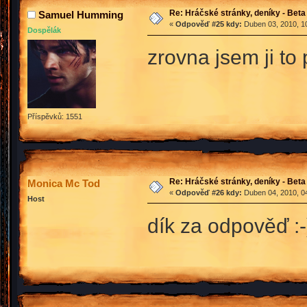
Re: Hráčské stránky, deníky - Beta
Samuel Humming
«
Odpověď #25 kdy:
Duben 03, 2010, 10
Dospělák
zrovna jsem ji t
Příspěvků: 1551
Re: Hráčské stránky, deníky - Beta
Monica Mc Tod
«
Odpověď #26 kdy:
Duben 04, 2010, 04
Host
dík za odpověď :-