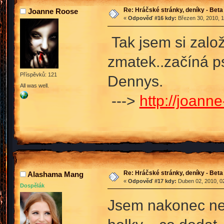
Re: Hráčské stránky, deníky - Beta
Joanne Roose
«
Odpověď #16 kdy:
Březen 30, 2010, 1
Tak jsem si založ
zmatek..začíná ps
Příspěvků: 121
Dennys.
All was well.
--->
http://joanne
Re: Hráčské stránky, deníky - Beta
Alashama Mang
«
Odpověď #17 kdy:
Duben 02, 2010, 02
Dospělák
Jsem nakonec neo