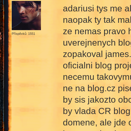
adariusi tys me a
naopak ty tak mal
ze nemas pravo ho
Příspěvků: 1551
uverejnenych blog
zopakoval james.
oficialni blog pr
necemu takovymu 
ne na blog.cz pise
by sis jakozto ob
by vlada CR blog 
domene, ale jde o