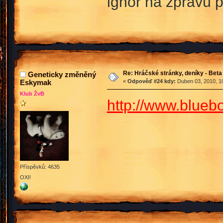
ignor na zprávü p
Re: Hráčské stránky, deníky - Beta
Geneticky změněný
Eskymak
«
Odpověď #24 kdy:
Duben 03, 2010, 10
Klub ŽvB
http://www.blueb
Příspěvků: 4635
OXI!