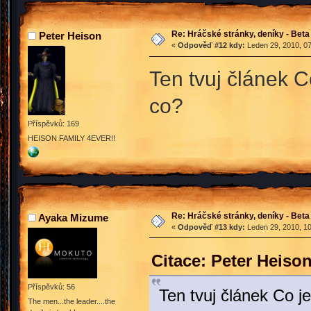
Re: Hráčské stránky, deníky - Beta
Peter Heison
«
Odpověď #12 kdy:
Leden 29, 2010, 07
Ten tvuj článek C
co?
Příspěvků: 169
HEISON FAMILY 4EVER!!
Re: Hráčské stránky, deníky - Beta
Ayaka Mizume
«
Odpověď #13 kdy:
Leden 29, 2010, 10
Citace: Peter Heiso
Příspěvků: 56
Ten tvuj článek Co j
The men...the leader....the