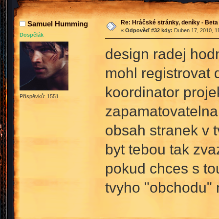
Re: Hráčské stránky, deníky - Beta
Samuel Humming
«
Odpověď #32 kdy:
Duben 17, 2010, 11
Dospělák
design radej hodn
mohl registrovat 
koordinator proj
Příspěvků: 1551
zapamatovatelna c
obsah stranek v t
byt tebou tak zva
pokud chces s to
tvyho "obchodu" n