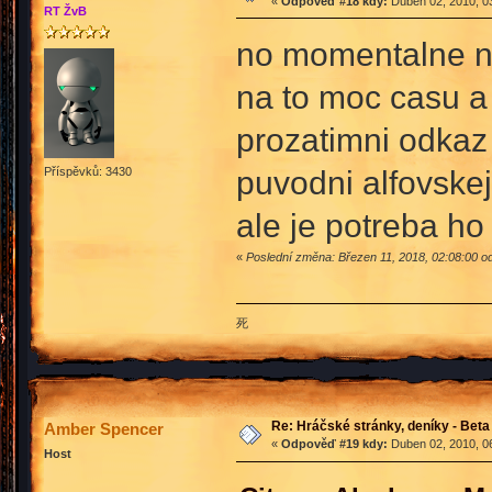
«
Odpověď #18 kdy:
Duben 02, 2010, 03
RT ŽvB
no momentalne na
na to moc casu a 
prozatimni odkaz 
puvodni alfovskej
Příspěvků: 3430
ale je potreba ho
«
Poslední změna: Březen 11, 2018, 02:08:00 od
死
Re: Hráčské stránky, deníky - Beta
Amber Spencer
«
Odpověď #19 kdy:
Duben 02, 2010, 06
Host