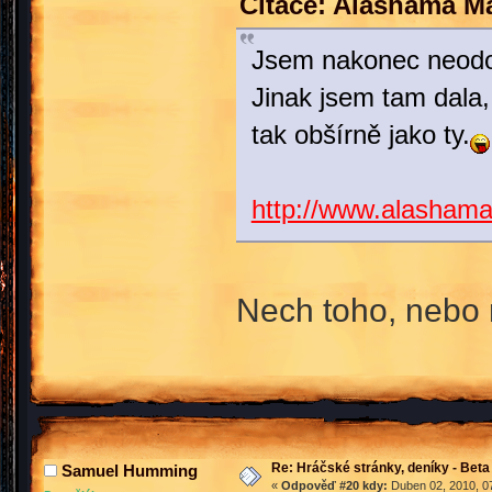
Citace: Alashama M
Jsem nakonec neodol
Jinak jsem tam dala,
tak obšírně jako ty.
http://www.alasham
Nech toho, nebo 
Re: Hráčské stránky, deníky - Beta
Samuel Humming
«
Odpověď #20 kdy:
Duben 02, 2010, 07