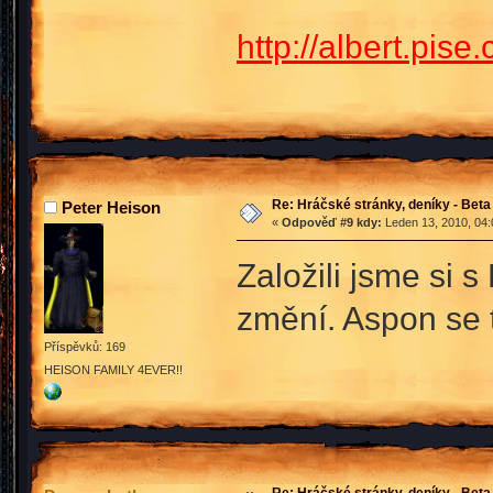
http://albert.pise.
Re: Hráčské stránky, deníky - Beta
Peter Heison
«
Odpověď #9 kdy:
Leden 13, 2010, 04:
Založili jsme si 
změní. Aspon se 
Příspěvků: 169
HEISON FAMILY 4EVER!!
Re: Hráčské stránky, deníky - Beta