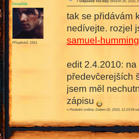
«
Odpověď #15 kdy:
Březen 30, 2010, 0
Dospělák
tak se přidávám
nedívejte. rozjel
samuel-humming
Příspěvků: 1551
edit 2.4.2010: n
předevčerejších 
jsem měl nechutn
zápisu
«
Poslední změna: Duben 02, 2010, 12:23:04 