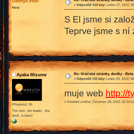
Dennys Ireth
«
Odpověď #10 kdy:
Leden 27, 2010, 05
Host
S El jsme si zalo
Teprve jsme s ní
Re: Hráčské stránky, deníky - Beta
Ayaka Mizume
«
Odpověď #11 kdy:
Leden 29, 2010, 06
muje web
http://
«
Poslední změna: Červenec 28, 2010, 02:14:0
Příspěvků: 56
The men...the leader....the
devil...is back!