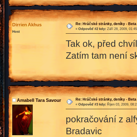
Re: Hráčské stránky, deníky - Beta
Dirrien Akhus
«
Odpověď #2 kdy:
Září 28, 2009, 01:4
Host
Tak ok, před chví
Zatím tam není sk
Re: Hráčské stránky, deníky - Beta
Amabell Tara Savour
«
Odpověď #3 kdy:
Říjen 03, 2009, 08:
pokračování z al
Bradavic