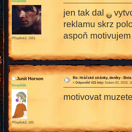
Dospělák
jen tak dal
vytv
reklamu skrz pol
aspoň motivujem
Příspěvků: 1551
Re: Hráčské stránky, deníky - Beta
Junit Horson
«
Odpověď #21 kdy:
Duben 02, 2010, 11
Dospělák
motivovat muze
Příspěvků: 183