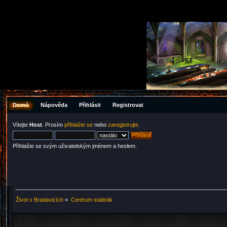
Domů
Nápověda
Přihlásit
Registrovat
Vítejte
Host
. Prosím
přihlašte se
nebo
zaregistrujte
.
Přihlašte se svým uživatelským jménem a heslem.
Život v Bradavicích
»
Centrum statistik