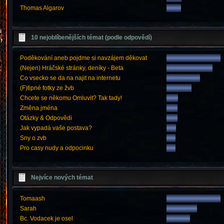
Thomas Algarov
10 nejoblíbenějších témat (podle odpovědí)
Poděkování aneb pojdme si navzájem děkovat
(Nejen) Hráčské stránky, deníky - Beta
Co vsecko se da na najit na internetu
(F)tipné fotky ze žvb
Chcete se někomu Omluvit? Tak tady!
Změna jména
Otázky & Odpovědi
Jak vypadá vaše postava?
Sny o zvb
Pro casy nudy a odpocinku
Nejvíce nových témat
Tomaash
Sarah
Bc. Vodacek je osel