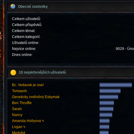
Obecné statistiky
Celkem uživatelů:
Celkem příspěvků:
Celkem témat:
Celkem kategorií:
Uživatelů online:
Nejvíce online:
9029 - Úno
Dnes online:
10 nejaktivnějších uživatelů
Bc. Vodacek je osel
Tomaash
Geneticky změněný Eskymak
Ben Thruffle
Sarah
Nancy
Amanda Hollyova ϟ
Logan ϟ
Medvěd