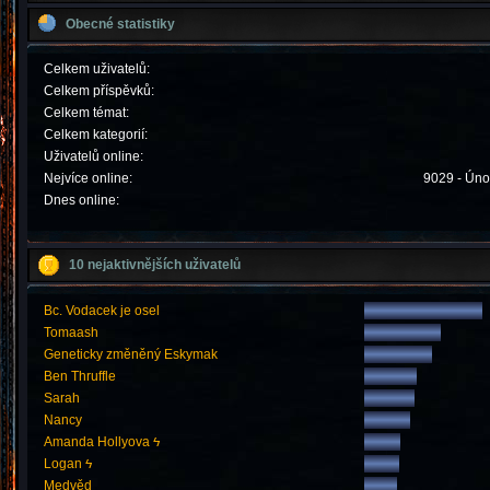
Obecné statistiky
Celkem uživatelů:
Celkem příspěvků:
Celkem témat:
Celkem kategorií:
Uživatelů online:
Nejvíce online:
9029 - Úno
Dnes online:
10 nejaktivnějších uživatelů
Bc. Vodacek je osel
Tomaash
Geneticky změněný Eskymak
Ben Thruffle
Sarah
Nancy
Amanda Hollyova ϟ
Logan ϟ
Medvěd