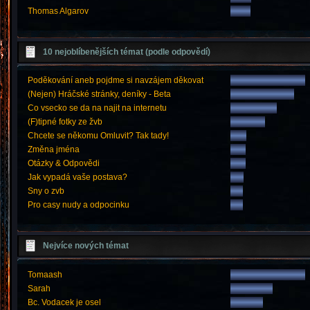
Thomas Algarov
10 nejoblíbenějších témat (podle odpovědí)
Poděkování aneb pojdme si navzájem děkovat
(Nejen) Hráčské stránky, deníky - Beta
Co vsecko se da na najit na internetu
(F)tipné fotky ze žvb
Chcete se někomu Omluvit? Tak tady!
Změna jména
Otázky & Odpovědi
Jak vypadá vaše postava?
Sny o zvb
Pro casy nudy a odpocinku
Nejvíce nových témat
Tomaash
Sarah
Bc. Vodacek je osel