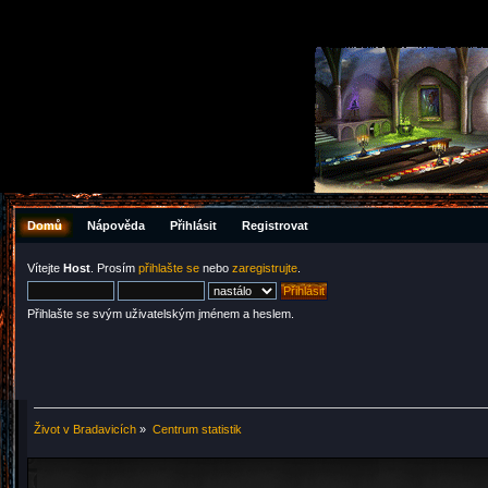
Domů
Nápověda
Přihlásit
Registrovat
Vítejte
Host
. Prosím
přihlašte se
nebo
zaregistrujte
.
Přihlašte se svým uživatelským jménem a heslem.
Život v Bradavicích
»
Centrum statistik