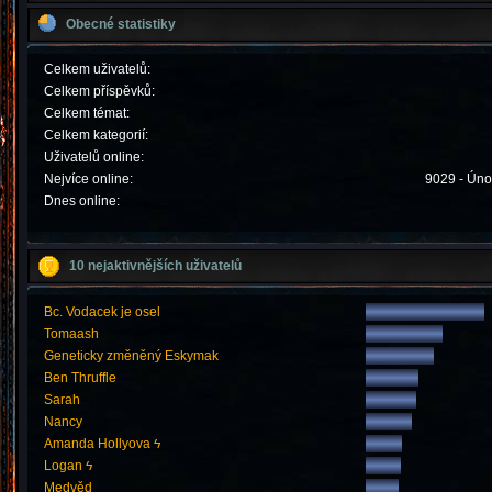
Obecné statistiky
Celkem uživatelů:
Celkem příspěvků:
Celkem témat:
Celkem kategorií:
Uživatelů online:
Nejvíce online:
9029 - Úno
Dnes online:
10 nejaktivnějších uživatelů
Bc. Vodacek je osel
Tomaash
Geneticky změněný Eskymak
Ben Thruffle
Sarah
Nancy
Amanda Hollyova ϟ
Logan ϟ
Medvěd