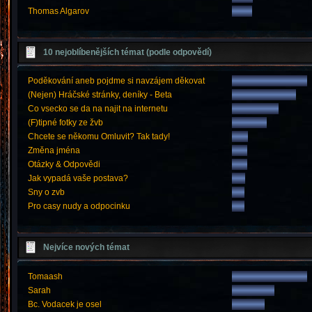
Thomas Algarov
10 nejoblíbenějších témat (podle odpovědí)
Poděkování aneb pojdme si navzájem děkovat
(Nejen) Hráčské stránky, deníky - Beta
Co vsecko se da na najit na internetu
(F)tipné fotky ze žvb
Chcete se někomu Omluvit? Tak tady!
Změna jména
Otázky & Odpovědi
Jak vypadá vaše postava?
Sny o zvb
Pro casy nudy a odpocinku
Nejvíce nových témat
Tomaash
Sarah
Bc. Vodacek je osel