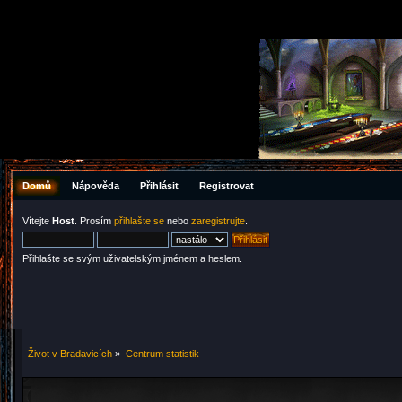
Domů
Nápověda
Přihlásit
Registrovat
Vítejte
Host
. Prosím
přihlašte se
nebo
zaregistrujte
.
Přihlašte se svým uživatelským jménem a heslem.
Život v Bradavicích
»
Centrum statistik