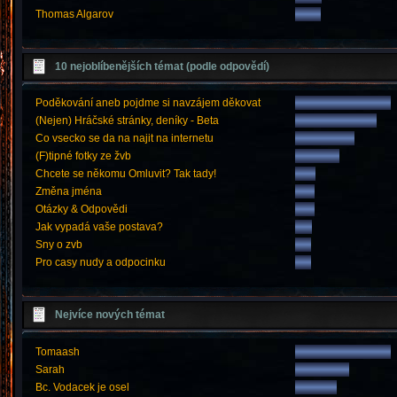
Thomas Algarov
10 nejoblíbenějších témat (podle odpovědí)
Poděkování aneb pojdme si navzájem děkovat
(Nejen) Hráčské stránky, deníky - Beta
Co vsecko se da na najit na internetu
(F)tipné fotky ze žvb
Chcete se někomu Omluvit? Tak tady!
Změna jména
Otázky & Odpovědi
Jak vypadá vaše postava?
Sny o zvb
Pro casy nudy a odpocinku
Nejvíce nových témat
Tomaash
Sarah
Bc. Vodacek je osel