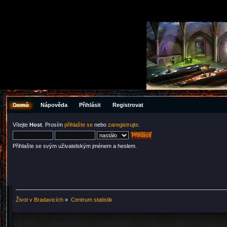
Domů
Nápověda
Přihlásit
Registrovat
Vítejte
Host
. Prosím
přihlašte se
nebo
zaregistrujte
.
Přihlašte se svým uživatelským jménem a heslem.
Život v Bradavicích
»
Centrum statistik