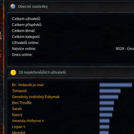
Obecné statistiky
Celkem uživatelů:
Celkem příspěvků:
Celkem témat:
Celkem kategorií:
Uživatelů online:
Nejvíce online:
9029 - Úno
Dnes online:
10 nejaktivnějších uživatelů
Bc. Vodacek je osel
Tomaash
Geneticky změněný Eskymak
Ben Thruffle
Sarah
Nancy
Amanda Hollyova ϟ
Logan ϟ
Medvěd