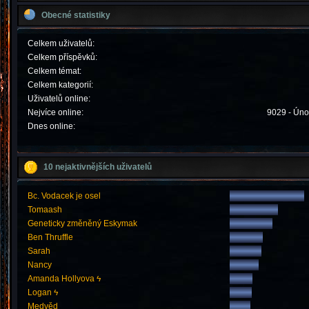
Obecné statistiky
Celkem uživatelů:
Celkem příspěvků:
Celkem témat:
Celkem kategorií:
Uživatelů online:
Nejvíce online:
9029 - Úno
Dnes online:
10 nejaktivnějších uživatelů
Bc. Vodacek je osel
Tomaash
Geneticky změněný Eskymak
Ben Thruffle
Sarah
Nancy
Amanda Hollyova ϟ
Logan ϟ
Medvěd