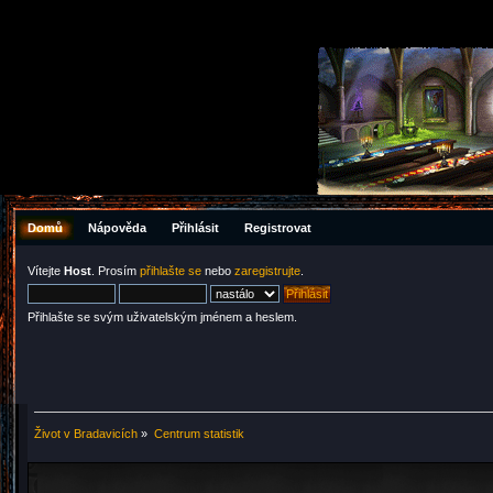
Domů
Nápověda
Přihlásit
Registrovat
Vítejte
Host
. Prosím
přihlašte se
nebo
zaregistrujte
.
Přihlašte se svým uživatelským jménem a heslem.
Život v Bradavicích
»
Centrum statistik