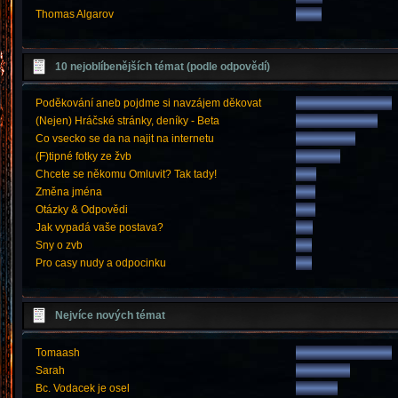
Thomas Algarov
10 nejoblíbenějších témat (podle odpovědí)
Poděkování aneb pojdme si navzájem děkovat
(Nejen) Hráčské stránky, deníky - Beta
Co vsecko se da na najit na internetu
(F)tipné fotky ze žvb
Chcete se někomu Omluvit? Tak tady!
Změna jména
Otázky & Odpovědi
Jak vypadá vaše postava?
Sny o zvb
Pro casy nudy a odpocinku
Nejvíce nových témat
Tomaash
Sarah
Bc. Vodacek je osel