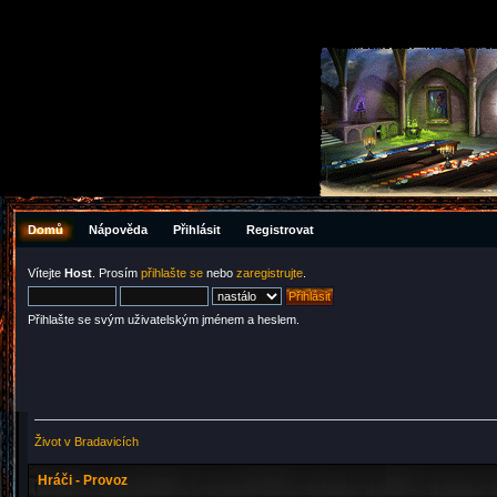
Domů
Nápověda
Přihlásit
Registrovat
Vítejte
Host
. Prosím
přihlašte se
nebo
zaregistrujte
.
Přihlašte se svým uživatelským jménem a heslem.
Život v Bradavicích
Hráči - Provoz