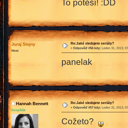
To potěší! :DD
Re:Jaké sledujete seriály?
Juraj Stejny
«
Odpověď #56 kdy:
Leden 31, 2013, 07
Host
panelak
Re:Jaké sledujete seriály?
Hannah Bennett
«
Odpověď #57 kdy:
Leden 31, 2013, 07
Dospělák
Cožeto?