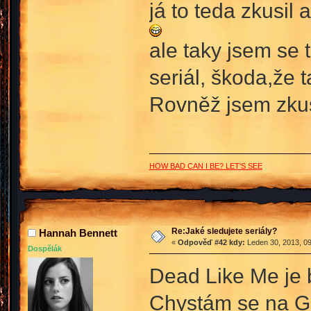
já to teda zkusil
ale taky jsem se 
seriál, škoda,že t
Rovněž jsem zkus
HOW BAD CAN I BE? LET'S SEE
Re:Jaké sledujete seriály?
Hannah Bennett
«
Odpověď #42 kdy:
Leden 30, 2013, 09
Dospělák
Dead Like Me je
Chystám se na Ga