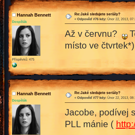
Re:Jaké sledujete seriály?
Hannah Bennett
«
Odpověď #76 kdy:
Únor 22, 2013, 07:
Dospělák
Až v červnu?
T
místo ve čtvrtek*)
Příspěvků: 475
Re:Jaké sledujete seriály?
Hannah Bennett
«
Odpověď #77 kdy:
Únor 22, 2013, 08:
Dospělák
Jacobe, podívej 
PLL mánie (
http