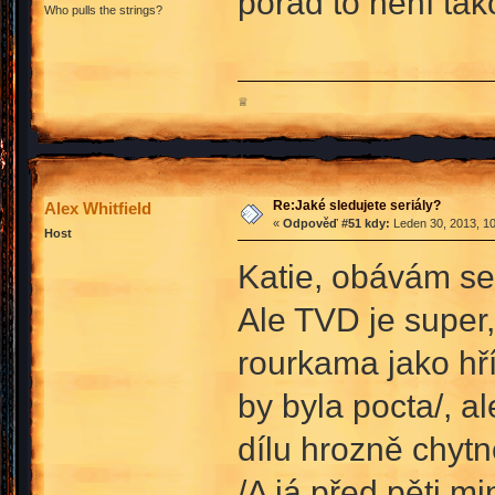
pořád to není tako
Who pulls the strings?
♕
Re:Jaké sledujete seriály?
Alex Whitfield
«
Odpověď #51 kdy:
Leden 30, 2013, 10
Host
Katie, obávám se
Ale TVD je super,
rourkama jako hří
by byla pocta/, a
dílu hrozně chyt
/A já před pěti m