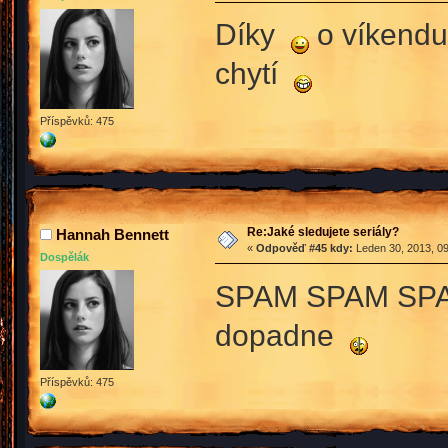
Díky
o víkendu 
chytí
Příspěvků: 475
Re:Jaké sledujete seriály?
Hannah Bennett
«
Odpověď #45 kdy:
Leden 30, 2013, 09
Dospělák
SPAM SPAM SP
dopadne
Příspěvků: 475