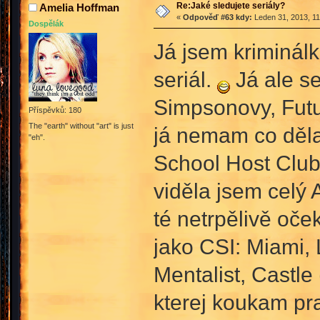
Re:Jaké sledujete seriály?
Amelia Hoffman
«
Odpověď #63 kdy:
Leden 31, 2013, 11
Dospělák
Já jsem kriminál
seriál.
Já ale se
Simpsonovy, Futu
Příspěvků: 180
The "earth" without "art" is just
já nemam co děl
"eh".
School Host Club
viděla jsem celý 
té netrpělivě oč
jako CSI: Miami,
Mentalist, Castle
kterej koukam pr