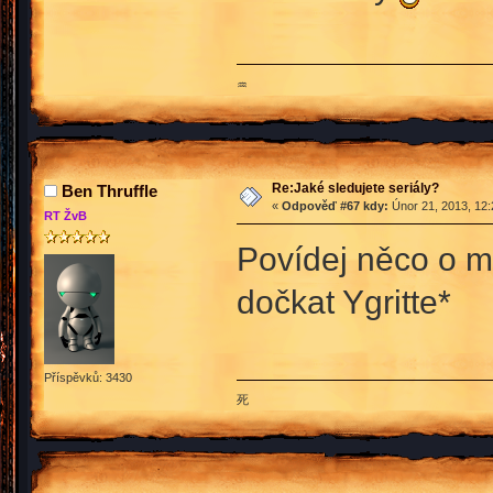
♒
Re:Jaké sledujete seriály?
Ben Thruffle
«
Odpověď #67 kdy:
Únor 21, 2013, 12:
RT ŽvB
Povídej něco o m
dočkat Ygritte*
Příspěvků: 3430
死