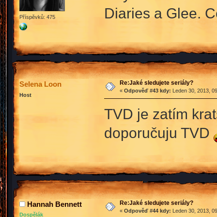
Diaries a Glee. C
Příspěvků: 475
Re:Jaké sledujete seriály?
Selena Loon
«
Odpověď #43 kdy:
Leden 30, 2013, 09
Host
TVD je zatím kra
doporučuju TVD
Re:Jaké sledujete seriály?
Hannah Bennett
«
Odpověď #44 kdy:
Leden 30, 2013, 09
Dospělák