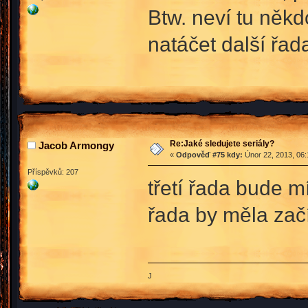
Btw. neví tu někd
natáčet další řad
Re:Jaké sledujete seriály?
Jacob Armongy
«
Odpověď #75 kdy:
Únor 22, 2013, 06:
Příspěvků: 207
třetí řada bude m
řada by měla začí
J