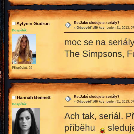
Re:Jaké sledujete seriály?
Aytynin Gudrun
«
Odpověď #59 kdy:
Leden 31, 2013, 07
Dospělák
moc se na seriál
The Simpsons, F
Příspěvků: 29
Re:Jaké sledujete seriály?
Hannah Bennett
«
Odpověď #60 kdy:
Leden 31, 2013, 07
Dospělák
Ach tak, seriál. 
příběhu
sleduj