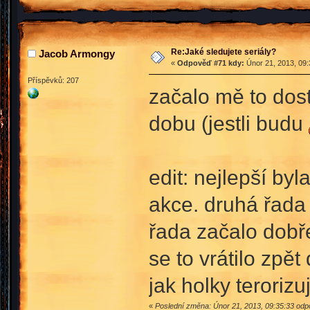
Re:Jaké sledujete seriály?
Jacob Armongy
«
Odpověď #71 kdy:
Únor 21, 2013, 09:
Příspěvků: 207
začalo mě to dos
dobu (jestli budu
edit: nejlepší byl
akce. druhá řada 
řada začalo dobře
se to vrátilo zpět
jak holky teroriz
«
Poslední změna: Únor 21, 2013, 09:35:33 od