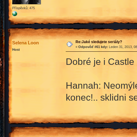
Příspěvků: 475
Re:Jaké sledujete seriály?
Selena Loon
«
Odpověď #61 kdy:
Leden 31, 2013, 08
Host
Dobré je i Castle 
Hannah: Neomýlej
konec!.. sklidni s