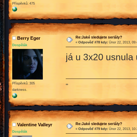
Příspěvků: 475
Re:Jaké sledujete seriály?
Berry Eger
«
Odpověď #78 kdy:
Únor 22, 2013, 09:
Dospělák
já u 3x20 usnula
Příspěvků: 305
∞
darkness.
Re:Jaké sledujete seriály?
Valentine Valleyr
«
Odpověď #79 kdy:
Únor 22, 2013, 10:
Dospělák