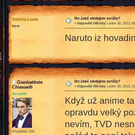
Re:Jaké sledujete seriály?
Selena Loon
«
Odpověď #49 kdy:
Leden 30, 2013, 09
Host
Naruto iz hovadi
Re:Jaké sledujete seriály?
Gianbattiste
Chiavaelli
«
Odpověď #50 kdy:
Leden 30, 2013, 10
Dospělák
Když už anime tak
opravdu velký po
nevím, TVD nesná
Příspěvků: 226