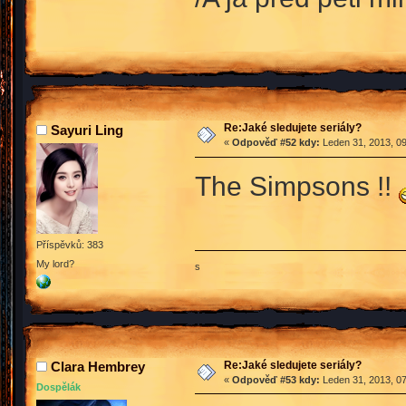
Re:Jaké sledujete seriály?
Sayuri Ling
«
Odpověď #52 kdy:
Leden 31, 2013, 09
The Simpsons !!
Příspěvků: 383
My lord?
s
Re:Jaké sledujete seriály?
Clara Hembrey
«
Odpověď #53 kdy:
Leden 31, 2013, 07
Dospělák