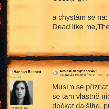
a chystám se na:
Dead like me,The 
√
Re:Jaké sledujete seriály?
Hannah Bennett
«
Odpověď #74 kdy:
Únor 22, 2013, 04:
Dospělák
Musím se přiznat,
se tam vlastně ni
dočkat dalšího, p
Příspěvků: 475