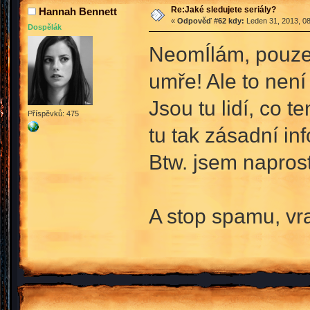
Re:Jaké sledujete seriály?
Hannah Bennett
«
Odpověď #62 kdy:
Leden 31, 2013, 08
Dospělák
NeomÍlám, pouze k
umře! Ale to není
Jsou tu lidí, co t
Příspěvků: 475
tu tak zásadní in
Btw. jsem naprost
A stop spamu, vr