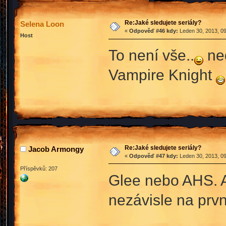
Re:Jaké sledujete seriály?
Selena Loon
«
Odpověď #46 kdy:
Leden 30, 2013, 09
Host
To není vše..
ned
Vampire Knight
Re:Jaké sledujete seriály?
Jacob Armongy
«
Odpověď #47 kdy:
Leden 30, 2013, 09
Příspěvků: 207
Glee nebo AHS. A
nezávisle na prvn