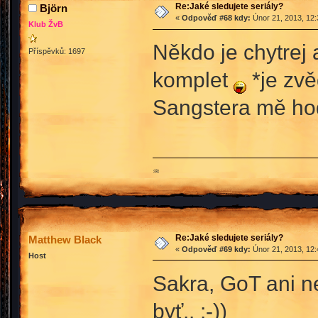
Re:Jaké sledujete seriály?
Björn
«
Odpověď #68 kdy:
Únor 21, 2013, 12:
Klub ŽvB
Někdo je chytrej 
Příspěvků: 1697
komplet
*je zvě
Sangstera mě hod
♒
Re:Jaké sledujete seriály?
Matthew Black
«
Odpověď #69 kdy:
Únor 21, 2013, 12:
Host
Sakra, GoT ani n
byť.. :-))