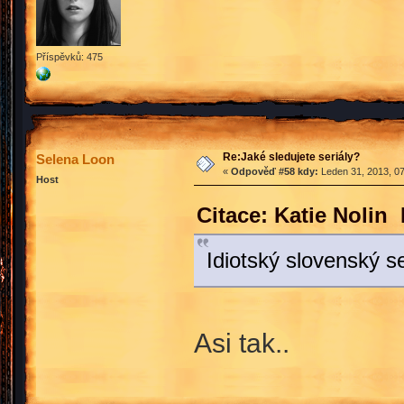
Příspěvků: 475
Re:Jaké sledujete seriály?
Selena Loon
«
Odpověď #58 kdy:
Leden 31, 2013, 07
Host
Citace: Katie Nolin
Idiotský slovenský se
Asi tak..