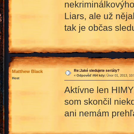
nekriminálkovýho
Liars, ale už něj
tak je občas sled
Re:Jaké sledujete seriály?
Matthew Black
«
Odpověď #64 kdy:
Únor 01, 2013, 10:
Host
Aktívne len HIMY
som skončil niekd
ani nemám prehľa