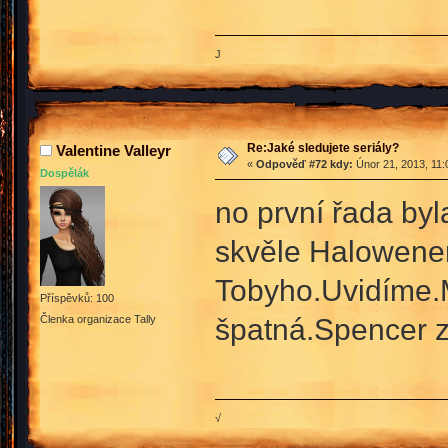
J
Re:Jaké sledujete seriály?
Valentine Valleyr
«
Odpověď #72 kdy:
Únor 21, 2013, 11:
Dospělák
no první řada byla
skvěle Halowenem
Tobyho.Uvidíme.M
Příspěvků: 100
špatná.Spencer z
Členka organizace Tally
√