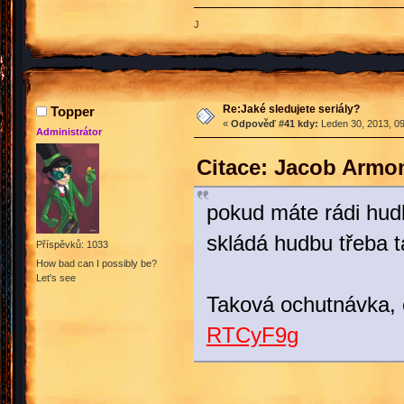
J
Re:Jaké sledujete seriály?
Topper
«
Odpověď #41 kdy:
Leden 30, 2013, 09
Administrátor
Citace: Jacob Armo
pokud máte rádi hudb
skládá hudbu třeba t
Příspěvků: 1033
How bad can I possibly be?
Let's see
Taková ochutnávka, 
RTCyF9g