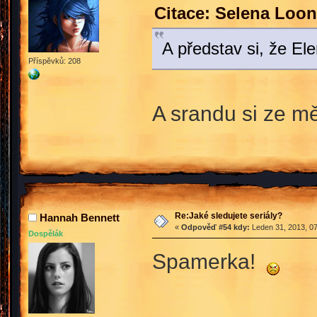
Citace: Selena Loon
A představ si, že Ele
Příspěvků: 208
A srandu si ze mě
Re:Jaké sledujete seriály?
Hannah Bennett
«
Odpověď #54 kdy:
Leden 31, 2013, 07
Dospělák
Spamerka!