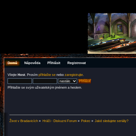
Domů
Nápověda
Přihlásit
Registrovat
Vítejte
Host
. Prosím
přihlašte se
nebo
zaregistrujte
.
Přihlašte se svým uživatelským jménem a heslem.
Život v Bradavicích
»
Hráči - Diskuzni Forum
»
Pokec
»
Jaké sledujete seriály?