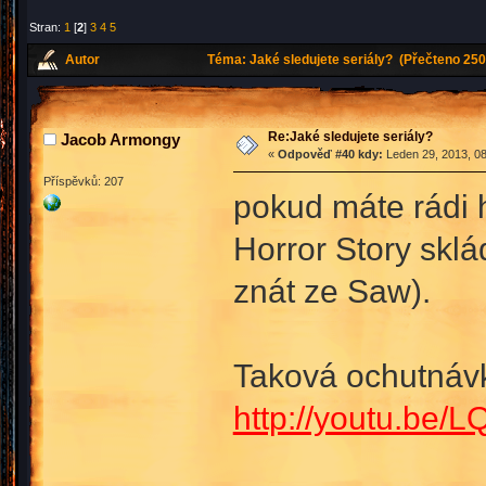
Stran:
1
[
2
]
3
4
5
Autor
Téma: Jaké sledujete seriály? (Přečteno 250
Re:Jaké sledujete seriály?
Jacob Armongy
«
Odpověď #40 kdy:
Leden 29, 2013, 08
Příspěvků: 207
pokud máte rádi h
Horror Story skl
znát ze Saw).
Taková ochutnávk
http://youtu.be