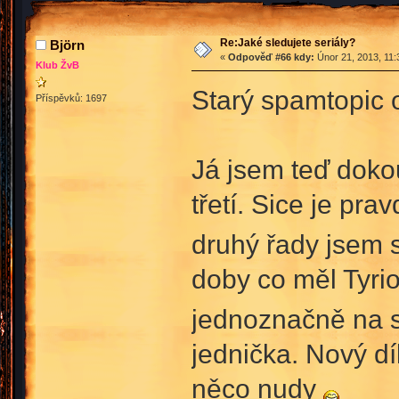
Re:Jaké sledujete seriály?
Björn
«
Odpověď #66 kdy:
Únor 21, 2013, 11:
Klub ŽvB
Starý spamtopic
Příspěvků: 1697
Já jsem teď doko
třetí. Sice je pr
druhý řady jsem s
doby co měl Tyrio
jednoznačně na s
jednička. Nový d
něco nudy