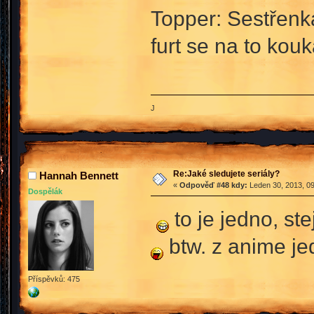
Topper: Sestřenk
furt se na to kou
J
Re:Jaké sledujete seriály?
Hannah Bennett
«
Odpověď #48 kdy:
Leden 30, 2013, 09
Dospělák
to je jedno, st
btw. z anime j
Příspěvků: 475