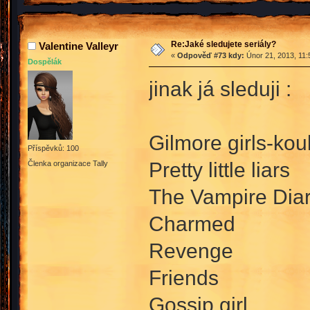
Re:Jaké sledujete seriály?
Valentine Valleyr
«
Odpověď #73 kdy:
Únor 21, 2013, 11:
Dospělák
jinak já sleduji :
Gilmore girls-ko
Příspěvků: 100
Pretty little liars
Členka organizace Tally
The Vampire Diar
Charmed
Revenge
Friends
Gossip girl