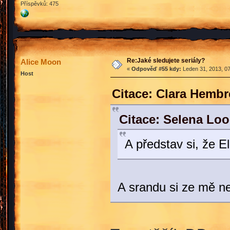
Příspěvků: 475
Re:Jaké sledujete seriály?
Alice Moon
«
Odpověď #55 kdy:
Leden 31, 2013, 07
Host
Citace: Clara Hembr
Citace: Selena Lo
A představ si, že El
A srandu si ze mě ne