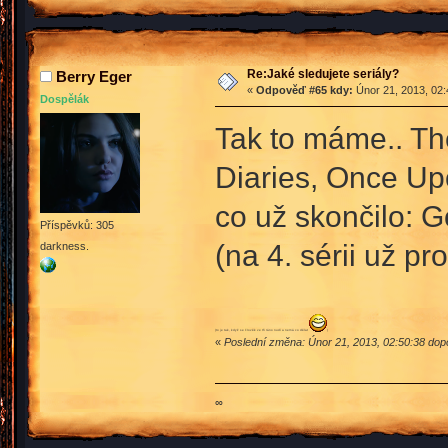
Re:Jaké sledujete seriály?
Berry Eger
«
Odpověď #65 kdy:
Únor 21, 2013, 02:
Dospělák
Tak to máme.. The
Diaries, Once Up
co už skončilo: G
Příspěvků: 305
(na 4. sérii už p
darkness.
(to je tak, když se člověk ve tři ráno nudí a nemá co dělat
)
«
Poslední změna: Únor 21, 2013, 02:50:38 dop
∞