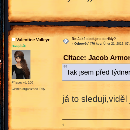
Re:Jaké sledujete seriály?
Valentine Valleyr
«
Odpověď #70 kdy:
Únor 21, 2013, 07:
Dospělák
Citace: Jacob Armo
Tak jsem před týdnem
Příspěvků: 100
Členka organizace Tally
já to sleduji,viděl
√