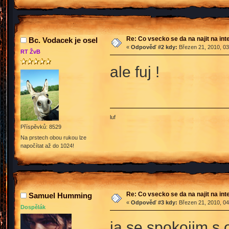
Re: Co vsecko se da na najit na int
Bc. Vodacek je osel
«
Odpověď #2 kdy:
Březen 21, 2010, 03
RT ŽvB
ale fuj !
luf
Příspěvků: 8529
Na prstech obou rukou lze
napočítat až do 1024!
Re: Co vsecko se da na najit na int
Samuel Humming
«
Odpověď #3 kdy:
Březen 21, 2010, 04
Dospělák
ja se spokojim s 