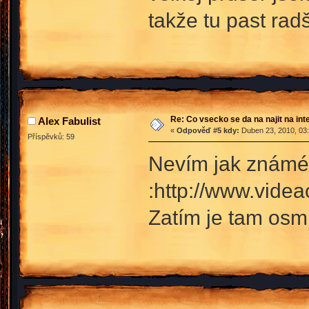
takže tu past radši n
Re: Co vsecko se da na najit na int
Alex Fabulist
«
Odpověď #5 kdy:
Duben 23, 2010, 03:
Příspěvků: 59
Nevím jak známé 
:http://www.videa
Zatím je tam osm 