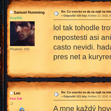
Re: Co vsecko se da na najit na int
Samuel Humming
«
Odpověď #20 kdy:
Květen 13, 2010, 0
Dospělák
lol tak tohodle tro
nepostesti asi a
casto nevidi. ha
Příspěvků: 1551
pres net a kuryr
Re: Co vsecko se da na najit na int
Leo
«
Odpověď #21 kdy:
Květen 13, 2010, 0
Klub ŽvB
A mne každý hovor