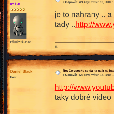
«
Odpověď #24 kdy:
Květen 13, 2010, 1
RT ŽvB
je to nahrany .. a
tady ..
http://www
Příspěvků: 3430
死
Re: Co vsecko se da na najit na int
Daniel Black
«
Odpověď #25 kdy:
Květen 13, 2010, 1
Host
http://www.yout
taky dobré vide