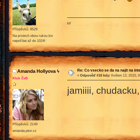
luf
Příspěvků: 8529
Na prstech obou rukou lze
napočítat až do 1024!
Re: Co vsecko se da na najit na int
Amanda Hollyova ϟ
«
Odpověď #16 kdy:
Květen 13, 2010, 0
Klub ŽvB
jamiiii, chudacku
Příspěvků: 2149
amanda.pise.cz