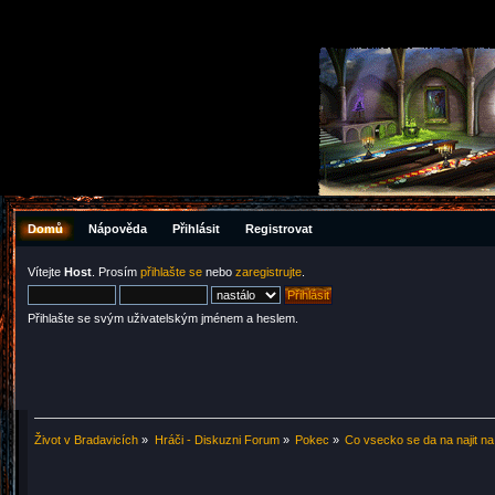
Domů
Nápověda
Přihlásit
Registrovat
Vítejte
Host
. Prosím
přihlašte se
nebo
zaregistrujte
.
Přihlašte se svým uživatelským jménem a heslem.
Život v Bradavicích
»
Hráči - Diskuzni Forum
»
Pokec
»
Co vsecko se da na najit na