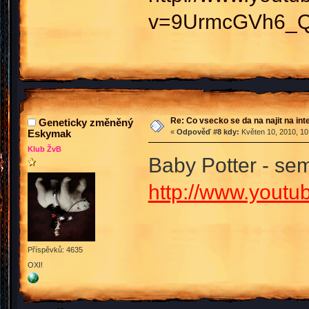
v=9UrmcGVh6_Q&
Re: Co vsecko se da na najit na int
Geneticky změněný
Eskymak
«
Odpověď #8 kdy:
Květen 10, 2010, 10
Klub ŽvB
Baby Potter - s
http://www.yout
Příspěvků: 4635
OXI!