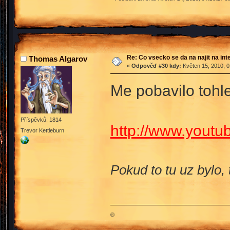
Re: Co vsecko se da na najit na int
Thomas Algarov
«
Odpověď #30 kdy:
Květen 15, 2010, 0
Me pobavilo tohle
Příspěvků: 1814
http://www.you
Trevor Kettleburn
Pokud to tu uz bylo,
®