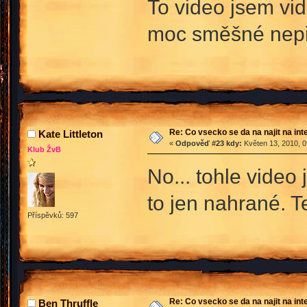
To video jsem vi
moc směšné nepři
Re: Co vsecko se da na najit na int
Kate Littleton
«
Odpověď #23 kdy:
Květen 13, 2010, 0
Klub ŽvB
No... tohle video
to jen nahrané. T
Příspěvků: 597
Re: Co vsecko se da na najit na int
Ben Thruffle