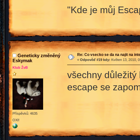
"Kde je můj Esc
Re: Co vsecko se da na najit na int
Geneticky změněný
Eskymak
«
Odpověď #19 kdy:
Květen 13, 2010, 0
Klub ŽvB
všechny důležitý k
escape se zapo
Příspěvků: 4635
OXI!