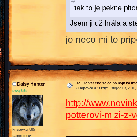
tak to je pekne pi
Jsem ji už hrála a s
jo neco mi to pri
Re: Co vsecko se da na najit na int
Daisy Hunter
«
Odpověď #33 kdy:
Listopad 03, 2010,
Dospělák
http://www.novink
potterovi-mizi-z-
Příspěvků: 885
Kamikorosu!