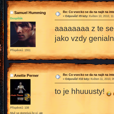
Re: Co vsecko se da na najit na int
Samuel Humming
«
Odpověď #9 kdy:
Květen 10, 2010, 11
Dospělák
aaaaaaaa z te seri
jako vzdy genial
Příspěvků: 1551
Re: Co vsecko se da na najit na int
Anette Perner
«
Odpověď #10 kdy:
Květen 11, 2010, 0
to je hhuuusty!
Příspěvků: 108
Muž se domnívá že ví, ale