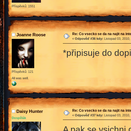
Příspěvků: 1551
Re: Co vsecko se da na najit na int
Joanne Roose
«
Odpověď #36 kdy:
Listopad 03, 2010,
*připisuje do dop
Příspěvků: 121
All was well.
Re: Co vsecko se da na najit na int
Daisy Hunter
«
Odpověď #37 kdy:
Listopad 03, 2010,
Dospělák
A pak se vsichni d