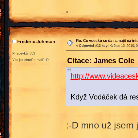
x
Re: Co vsecko se da na najit na int
Frederic Johnson
«
Odpověď #13 kdy:
Květen 13, 2010, 0
Příspěvků: 833
Citace: James Cole 
Víte jak chodí e-mail? :D
http://www.videacesky
Když Vodáček dá res
:-D mno už jsem j