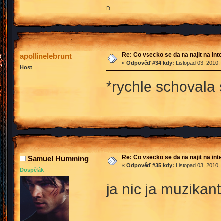
Đ
Re: Co vsecko se da na najit na int
apollinelebrunt
«
Odpověď #34 kdy:
Listopad 03, 2010,
Host
*rychle schovala
Re: Co vsecko se da na najit na int
Samuel Humming
«
Odpověď #35 kdy:
Listopad 03, 2010,
Dospělák
ja nic ja muzikan