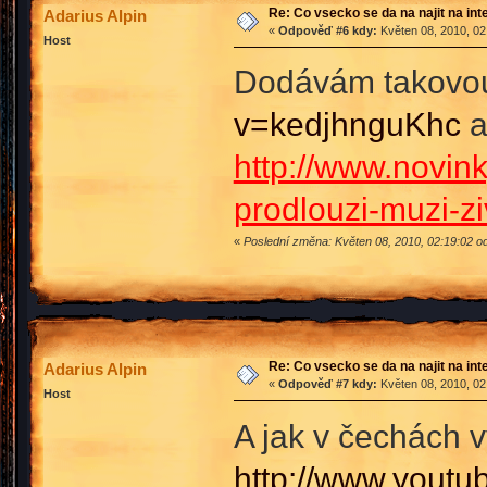
Re: Co vsecko se da na najit na int
Adarius Alpin
«
Odpověď #6 kdy:
Květen 08, 2010, 02
Host
Dodávám takovou
v=kedjhnguKhc
a
http://www.novin
prodlouzi-muzi-zi
«
Poslední změna: Květen 08, 2010, 02:19:02 od
Re: Co vsecko se da na najit na int
Adarius Alpin
«
Odpověď #7 kdy:
Květen 08, 2010, 02
Host
A jak v čechách 
http://www.yout