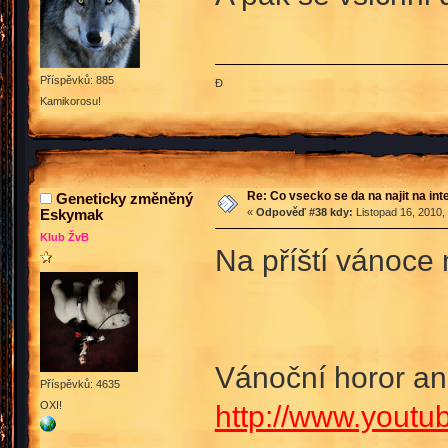
Příspěvků: 885
Đ
Kamikorosu!
Re: Co vsecko se da na najit na int
Geneticky změněný
Eskymak
«
Odpověď #38 kdy:
Listopad 16, 2010,
Klub ŽvB
Na příští vánoce
Vánoční horor a
Příspěvků: 4635
OXI!
http://www.you