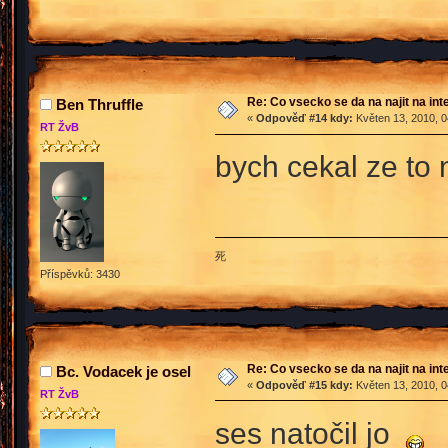
Re: Co vsecko se da na najit na int
Ben Thruffle
«
Odpověď #14 kdy:
Květen 13, 2010, 0
RT ŽvB
bych cekal ze to 
死
Příspěvků: 3430
Re: Co vsecko se da na najit na int
Bc. Vodacek je osel
«
Odpověď #15 kdy:
Květen 13, 2010, 0
RT ŽvB
ses natočil jo