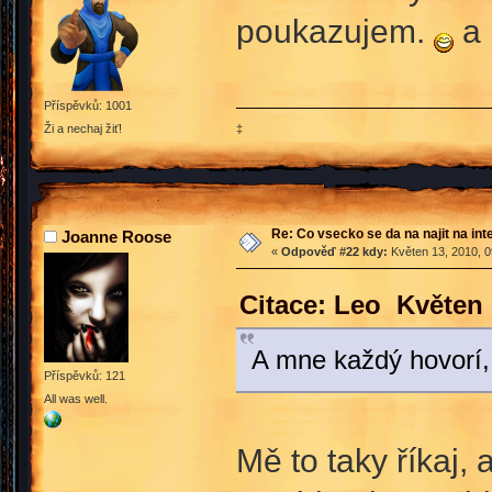
poukazujem.
a 
Příspěvků: 1001
‡
Ži a nechaj žiť!
Re: Co vsecko se da na najit na int
Joanne Roose
«
Odpověď #22 kdy:
Květen 13, 2010, 0
Citace: Leo Květen 
A mne každý hovorí,
Příspěvků: 121
All was well.
Mě to taky říkaj,