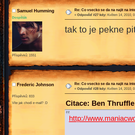
Re: Co vsecko se da na najit na int
Samuel Humming
«
Odpověď #27 kdy:
Květen 14, 2010, 0
Dospělák
tak to je pekne p
Příspěvků: 1551
Re: Co vsecko se da na najit na int
Frederic Johnson
«
Odpověď #28 kdy:
Květen 14, 2010, 0
Příspěvků: 833
Citace: Ben Thruffl
Víte jak chodí e-mail? :D
http://www.maniacw