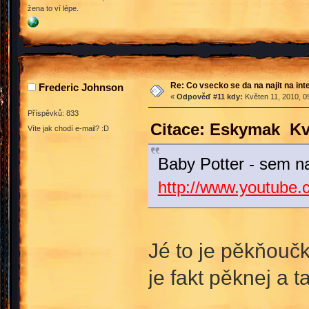
žena to ví lépe.
Re: Co vsecko se da na najit na int
Frederic Johnson
«
Odpověď #11 kdy:
Květen 11, 2010, 0
Příspěvků: 833
Citace: Eskymak Kvě
Víte jak chodí e-mail? :D
Baby Potter - sem 
http://www.youtube
Jé to je pěkňoučk
je fakt pěknej a 