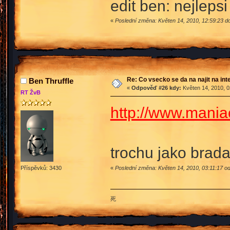
edit ben: nejlepsi
«
Poslední změna: Květen 14, 2010, 12:59:23 do
Re: Co vsecko se da na najit na int
Ben Thruffle
«
Odpověď #26 kdy:
Květen 14, 2010, 0
RT ŽvB
http://www.mani
trochu jako brada
«
Poslední změna: Květen 14, 2010, 03:11:17 od
Příspěvků: 3430
死