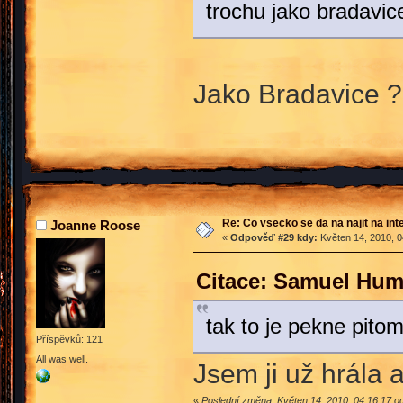
trochu jako bradavic
Jako Bradavice 
Re: Co vsecko se da na najit na int
Joanne Roose
«
Odpověď #29 kdy:
Květen 14, 2010, 0
Citace: Samuel Hum
tak to je pekne pito
Příspěvků: 121
All was well.
Jsem ji už hrála 
«
Poslední změna: Květen 14, 2010, 04:16:17 od