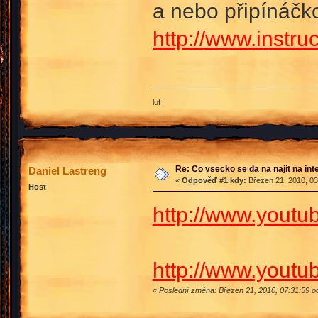
a nebo připínáčk
http://www.instru
luf
Re: Co vsecko se da na najit na int
Daniel Lastreng
«
Odpověď #1 kdy:
Březen 21, 2010, 03
Host
http://www.you
http://www.yout
«
Poslední změna: Březen 21, 2010, 07:31:59 o