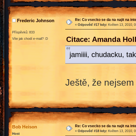
Re: Co vsecko se da na najit na int
Frederic Johnson
«
Odpověď #17 kdy:
Květen 13, 2010, 0
Příspěvků: 833
Citace: Amanda Hol
Víte jak chodí e-mail? :D
jamiiii, chudacku, t
Ještě, že nejsem
Re: Co vsecko se da na najit na int
Bob Heison
«
Odpověď #18 kdy:
Květen 13, 2010, 0
Host