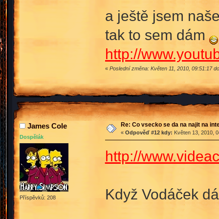
a ještě jsem naše
tak to sem dám
http://www.yout
«
Poslední změna: Květen 11, 2010, 09:51:17 d
Re: Co vsecko se da na najit na int
James Cole
«
Odpověď #12 kdy:
Květen 13, 2010, 0
Dospělák
http://www.videac
Když Vodáček dá 
Příspěvků: 208