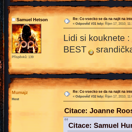
Re: Co vsecko se da na najit na int
Samuel Hetson
«
Odpověď #31 kdy:
Říjen 17, 2010, 11
Lidi si kouknete :
BEST
srandička
Příspěvků: 139
Re: Co vsecko se da na najit na int
Mumajz
«
Odpověď #32 kdy:
Říjen 17, 2010, 11
Host
Citace: Joanne Roo
Citace: Samuel Hu