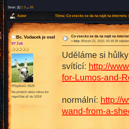
Stran: [
1
]
2
3
...
56
Autor
Téma: Co vsecko se da na najit na internetu
Co vsecko se da na najit na interne
Bc. Vodacek je osel
«
kdy:
Březen 21, 2010, 03:39:38 odpole
RT ŽvB
Uděláme si hůlk
svítící:
http://www
for-Lumos-and-R
Příspěvků: 8529
Na prstech obou rukou lze
napočítat až do 1024!
normální:
http://
wand-from-a-shee