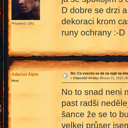
D dobre se drzi 
dekoraci krom ca
Příspěvků: 1551
runy ochrany :-D
Re: Co vsecko se da na najit na int
Adarius Alpin
«
Odpověď #4 kdy:
Březen 21, 2010, 05
Host
No to snad neni m
past radši nedělej
šance že se to bu
velkej průser jse