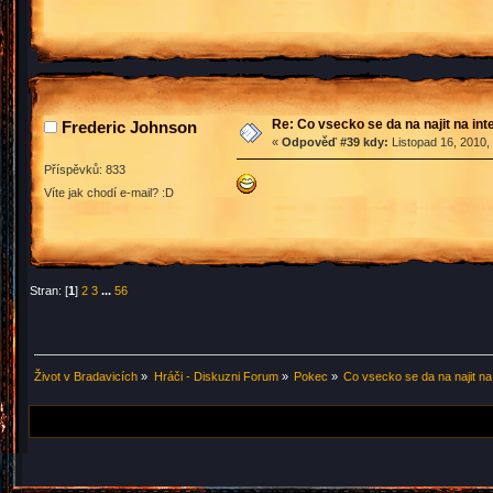
Re: Co vsecko se da na najit na int
Frederic Johnson
«
Odpověď #39 kdy:
Listopad 16, 2010,
Příspěvků: 833
Víte jak chodí e-mail? :D
Stran: [
1
]
2
3
...
56
Život v Bradavicích
»
Hráči - Diskuzni Forum
»
Pokec
»
Co vsecko se da na najit na