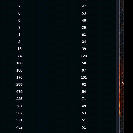
2
47
0
53
0
48
7
29
1
63
3
34
16
39
74
120
106
50
160
97
170
161
299
62
679
54
235
71
387
49
507
53
531
51
432
51