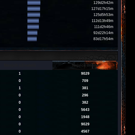
129d2h42m
127d17h15m
125d5h53m
112d13h49m
111d2h46m
92d22h14m
83d17h54m
Nových uživatelů
Nejvíce online
1
9029
0
709
1
381
0
296
0
382
0
5643
0
1948
0
9029
0
4567