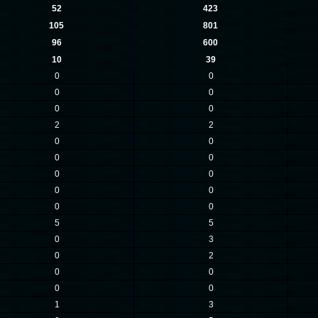
52
423
105
801
96
600
10
39
0
0
0
0
0
0
2
2
0
0
0
0
0
0
0
0
0
0
5
5
0
3
0
2
0
0
0
0
1
3