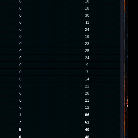
0
18
0
18
0
30
0
11
0
24
0
19
0
23
0
25
0
24
0
9
0
7
0
14
0
22
0
28
0
21
0
12
1
86
7
61
5
40
0
48