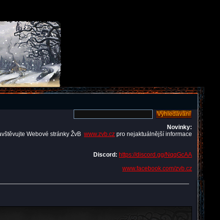
Novinky:
avštěvujte Webové stránky ŽvB
www.zvb.cz
pro nejaktuálnější informace
Discord:
https://discord.gg/NqqGcAA
www.facebook.com/zvb.cz