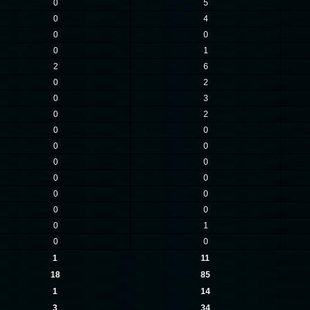
0
5
0
4
0
0
0
1
2
6
0
2
0
3
0
2
0
0
0
0
0
0
0
0
0
0
0
0
0
1
0
0
1
11
18
85
1
14
3
34