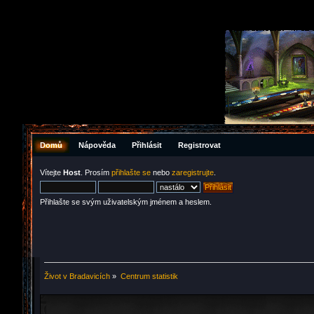
Domů
Nápověda
Přihlásit
Registrovat
Vítejte
Host
. Prosím
přihlašte se
nebo
zaregistrujte
.
Přihlašte se svým uživatelským jménem a heslem.
Život v Bradavicích
»
Centrum statistik