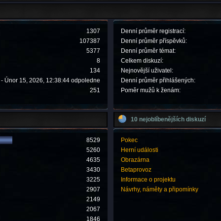
1307
Denní průměr registrací:
107387
Denní průměr příspěvků:
5377
Denní průměr témat:
8
Celkem diskuzí:
134
Nejnovější uživatel:
- Únor 15, 2026, 12:38:44 odpoledne
Denní průměr přihlášených:
251
Poměr mužů k ženám:
10 nejoblíbenějších diskuzí
8529
Pokec
5260
Herní události
4635
Obrazárna
3430
Betaprovoz
3225
Informace o projektu
2907
Návrhy, náměty a připomínky
2149
2067
1846