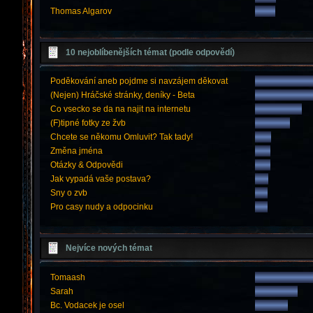
Thomas Algarov
10 nejoblíbenějších témat (podle odpovědí)
Poděkování aneb pojdme si navzájem děkovat
(Nejen) Hráčské stránky, deníky - Beta
Co vsecko se da na najit na internetu
(F)tipné fotky ze žvb
Chcete se někomu Omluvit? Tak tady!
Změna jména
Otázky & Odpovědi
Jak vypadá vaše postava?
Sny o zvb
Pro casy nudy a odpocinku
Nejvíce nových témat
Tomaash
Sarah
Bc. Vodacek je osel