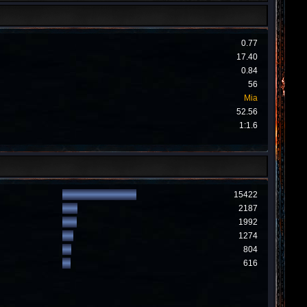
0.77
17.40
0.84
56
Mia
52.56
1:1.6
15422
2187
1992
1274
804
616