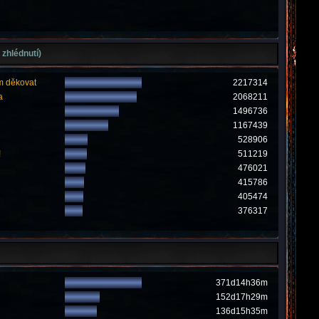
 zhlédnutí)
m děkovat
2217314
a
2068211
1496736
1167439
528906
!
511219
476021
415786
405474
376317
371d14h36m
152d17h29m
136d15h35m