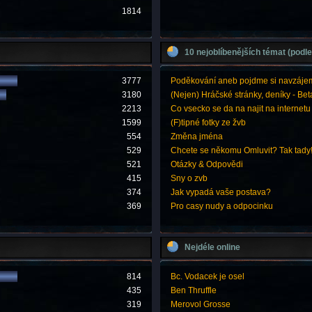
1814
10 nejoblíbenějších témat (podle
3777
Poděkování aneb pojdme si navzáje
3180
(Nejen) Hráčské stránky, deníky - Bet
2213
Co vsecko se da na najit na internetu
1599
(F)tipné fotky ze žvb
554
Změna jména
529
Chcete se někomu Omluvit? Tak tady
521
Otázky & Odpovědi
415
Sny o zvb
374
Jak vypadá vaše postava?
369
Pro casy nudy a odpocinku
Nejdéle online
814
Bc. Vodacek je osel
435
Ben Thruffle
319
Merovol Grosse