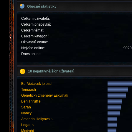
Obecné statistiky
Celkem uživatelů:
Celkem příspěvků:
Celkem témat:
Celkem kategorií:
Uživatelů online:
Nejvíce online:
9029 
Dnes online:
10 nejaktivnějších uživatelů
Bc. Vodacek je osel
Tomaash
Geneticky změněný Eskymak
Ben Thruffle
Sarah
Nancy
Amanda Hollyova ϟ
Logan ϟ
Medvěd