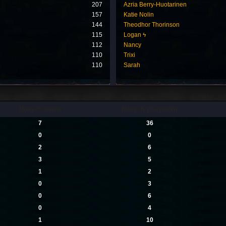
207
Azria Berry-Huotarinen
157
Katie Nolin
144
Theodhor Thorinson
115
Logan ϟ
112
Nancy
110
Trixi
110
Sarah
Nových témat
Nových příspěvků
7
36
0
0
2
6
3
5
1
2
0
3
0
6
0
4
1
10