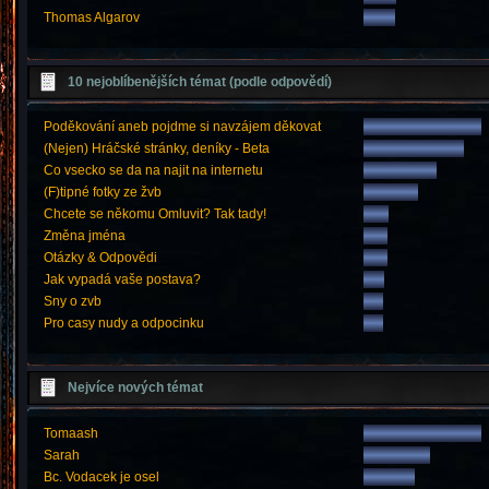
Thomas Algarov
10 nejoblíbenějších témat (podle odpovědí)
Poděkování aneb pojdme si navzájem děkovat
(Nejen) Hráčské stránky, deníky - Beta
Co vsecko se da na najit na internetu
(F)tipné fotky ze žvb
Chcete se někomu Omluvit? Tak tady!
Změna jména
Otázky & Odpovědi
Jak vypadá vaše postava?
Sny o zvb
Pro casy nudy a odpocinku
Nejvíce nových témat
Tomaash
Sarah
Bc. Vodacek je osel