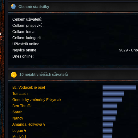
Obecné statistiky
Celkem uživatelů:
Celkem příspěvků:
Celkem témat:
Celkem kategorií:
Uživatelů online:
Nejvíce online:
9029 - Úno
Dnes online:
10 nejaktivnějších uživatelů
Bc. Vodacek je osel
Tomaash
Geneticky změněný Eskymak
Ben Thruffle
Sarah
Nancy
Amanda Hollyova ϟ
Logan ϟ
Medvěd