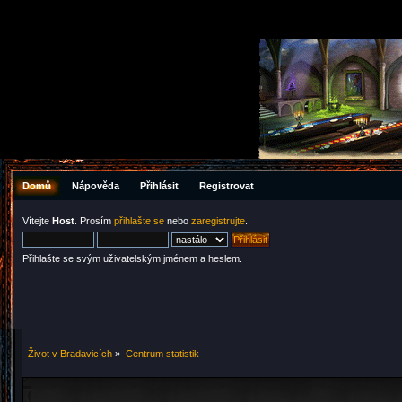
Domů
Nápověda
Přihlásit
Registrovat
Vítejte
Host
. Prosím
přihlašte se
nebo
zaregistrujte
.
Přihlašte se svým uživatelským jménem a heslem.
Život v Bradavicích
»
Centrum statistik