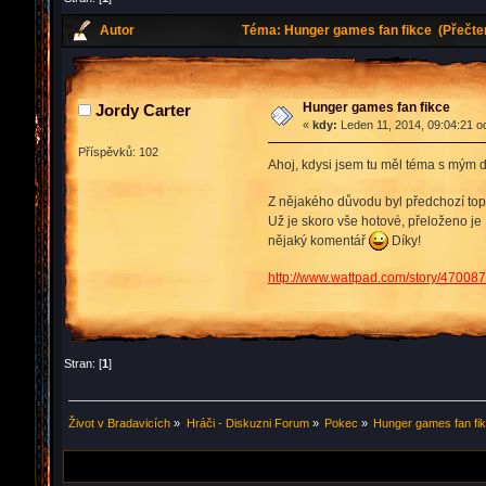
Autor
Téma: Hunger games fan fikce (Přečten
Hunger games fan fikce
Jordy Carter
«
kdy:
Leden 11, 2014, 09:04:21 o
Příspěvků: 102
Ahoj, kdysi jsem tu měl téma s mým d
Z nějakého důvodu byl předchozí topi
Už je skoro vše hotové, přeloženo je
nějaký komentář
Díky!
http://www.wattpad.com/story/470
Stran: [
1
]
Život v Bradavicích
»
Hráči - Diskuzni Forum
»
Pokec
»
Hunger games fan fi