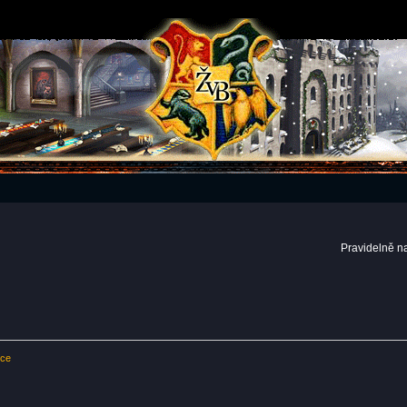
Pravidelně n
kce