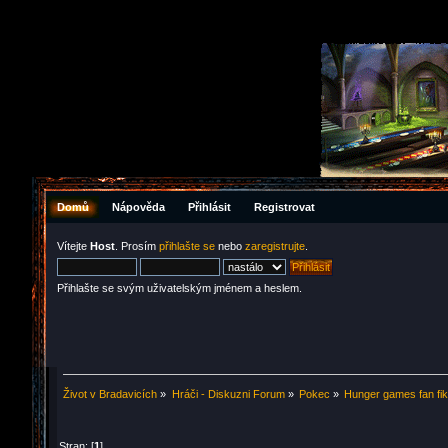
Domů
Nápověda
Přihlásit
Registrovat
Vítejte
Host
. Prosím
přihlašte se
nebo
zaregistrujte
.
Přihlašte se svým uživatelským jménem a heslem.
Život v Bradavicích
»
Hráči - Diskuzni Forum
»
Pokec
»
Hunger games fan fi
Stran: [
1
]