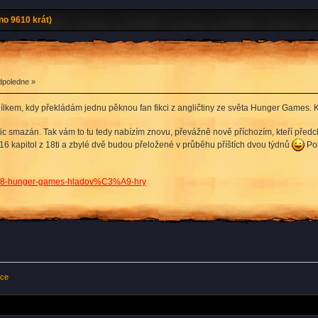
o 9610 krát)
dpoledne »
ílkem, kdy překládám jednu pěknou fan fikci z angličtiny ze světa Hunger Games. K
c smazán. Tak vám to tu tedy nabízím znovu, převážně nově příchozím, kteří předc
 16 kapitol z 18ti a zbylé dvě budou přeložené v průběhu příštích dvou týdnů
Pok
0878-hunger-games-hladov%C3%A9-hry
kce