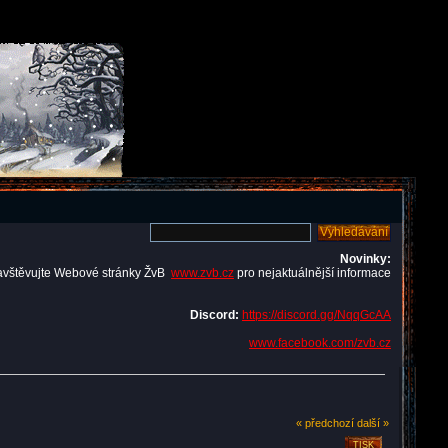
Novinky:
avštěvujte Webové stránky ŽvB
www.zvb.cz
pro nejaktuálnější informace
Discord:
https://discord.gg/NqqGcAA
www.facebook.com/zvb.cz
« předchozí
další »
TISK