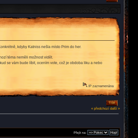
onkrétně, kdyby Katniss nešla místo Prim do her.
hozí téma neměli možnost vidět.
ud se vám bude líbit, ocením vote, což je obdoba liku a nebo
IP zaznamenána
TISK
« předchozí
další »
Přejít na: