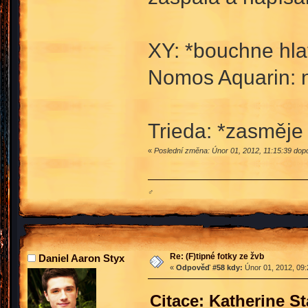
XY: *bouchne hla
Nomos Aquarin: 
Trieda: *zasměje
«
Poslední změna: Únor 01, 2012, 11:15:39 dop
♂
Re: (F)tipné fotky ze žvb
Daniel Aaron Styx
«
Odpověď #58 kdy:
Únor 01, 2012, 09:
Citace: Katherine S