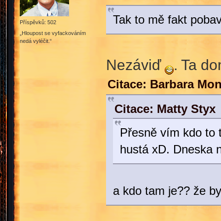
Tak to mě fakt pobav
Příspěvků: 502
„Hloupost se vyfackováním
nedá vyléčit.“
Nezáviď
. Ta d
Citace: Barbara Mon
Citace: Matty Styx
Přesně vím kdo to t
hustá xD. Dneska n
a kdo tam je?? že b