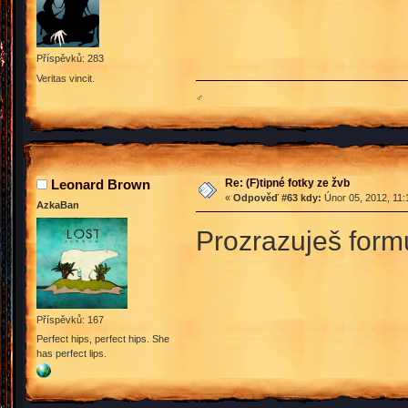
Příspěvků: 283
Veritas vincit.
♂
Re: (F)tipné fotky ze žvb
Leonard Brown
«
Odpověď #63 kdy:
Únor 05, 2012, 11:
AzkaBan
Prozrazuješ form
Příspěvků: 167
Perfect hips, perfect hips. She
has perfect lips.