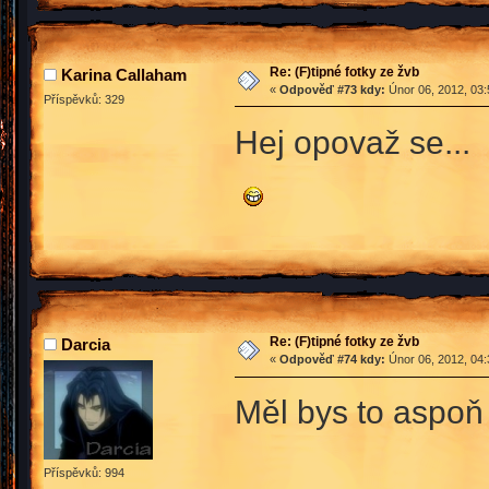
Re: (F)tipné fotky ze žvb
Karina Callaham
«
Odpověď #73 kdy:
Únor 06, 2012, 03:
Příspěvků: 329
Hej opovaž se...
Re: (F)tipné fotky ze žvb
Darcia
«
Odpověď #74 kdy:
Únor 06, 2012, 04:
Měl bys to aspoň 
Příspěvků: 994