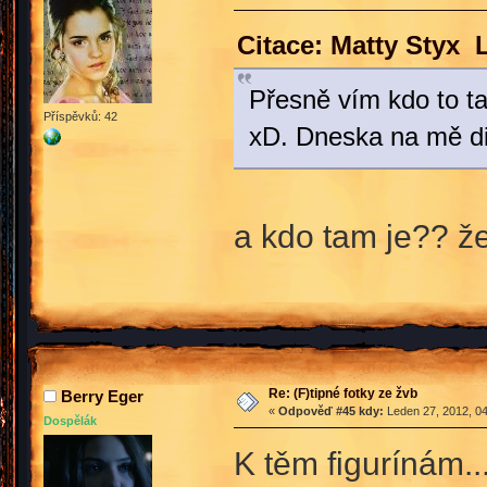
Citace: Matty Styx 
Přesně vím kdo to ta
Příspěvků: 42
xD. Dneska na mě di
a kdo tam je?? ž
Re: (F)tipné fotky ze žvb
Berry Eger
«
Odpověď #45 kdy:
Leden 27, 2012, 04
Dospělák
K těm figurínám..