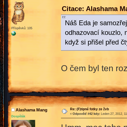
Citace: Alashama M
Náš Eda je samozřej
Příspěvků: 105
odhazovací kouzlo, n
když si přišel před č
O čem byl ten r
Re: (F)tipné fotky ze žvb
Alashama Mang
«
Odpověď #42 kdy:
Leden 27, 2012, 11
Dospělák