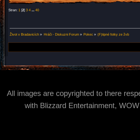
Stran:
1
[
2
]
3
4
...
40
Život v Bradavicích
»
Hráči - Diskuzni Forum
»
Pokec
»
(F)tipné fotky ze žvb
All images are copyrighted to there respe
with Blizzard Entertainment, WOW: 