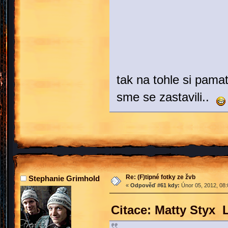
tak na tohle si pama
sme se zastavili..
Re: (F)tipné fotky ze žvb
Stephanie Grimhold
«
Odpověď #61 kdy:
Únor 05, 2012, 08:
Citace: Matty Styx 