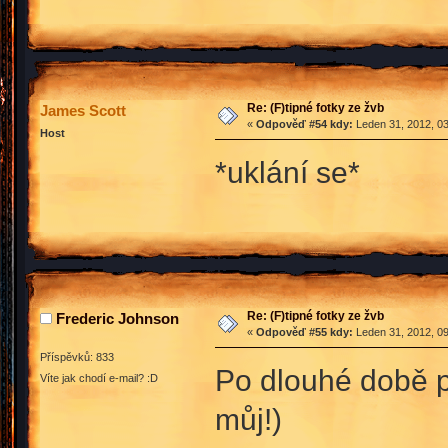
Re: (F)tipné fotky ze žvb
James Scott
«
Odpověď #54 kdy:
Leden 31, 2012, 03
Host
*uklání se*
Re: (F)tipné fotky ze žvb
Frederic Johnson
«
Odpověď #55 kdy:
Leden 31, 2012, 09
Příspěvků: 833
Po dlouhé době p
Víte jak chodí e-mail? :D
můj!)