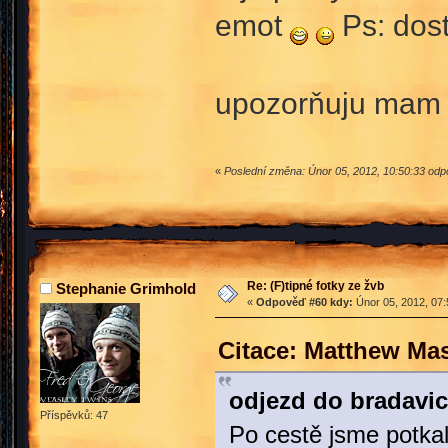
emot
Ps: dost
upozorňuju mam 
«
Poslední změna: Únor 05, 2012, 10:50:33 odpo
Re: (F)tipné fotky ze žvb
Stephanie Grimhold
«
Odpověď #60 kdy:
Únor 05, 2012, 07:
Citace: Matthew Ma
odjezd do bradavic
Příspěvků: 47
Po cestě jsme potka