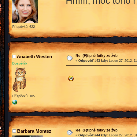
Hmm, moc toho nen
Příspěvků: 622
Re: (F)tipné fotky ze žvb
Anabeth Westen
«
Odpověď #43 kdy:
Leden 27, 2012, 11
Dospělák
Příspěvků: 105
Re: (F)tipné fotky ze žvb
Barbara Montez
«
Odpověď #44 kdy:
Leden 27, 2012, 01