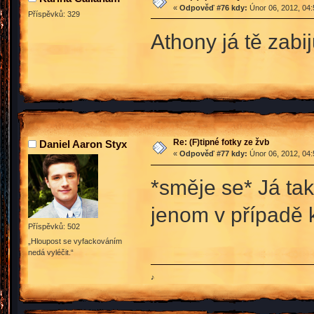
«
Odpověď #76 kdy:
Únor 06, 2012, 04:
Příspěvků: 329
Athony já tě zabi
Re: (F)tipné fotky ze žvb
Daniel Aaron Styx
«
Odpověď #77 kdy:
Únor 06, 2012, 04:
*směje se* Já ta
jenom v případě 
Příspěvků: 502
„Hloupost se vyfackováním
nedá vyléčit.“
♪