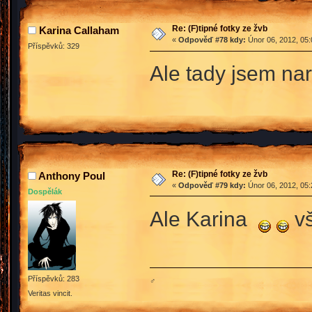
Re: (F)tipné fotky ze žvb
Karina Callaham
«
Odpověď #78 kdy:
Únor 06, 2012, 05:
Příspěvků: 329
Ale tady jsem nar
Re: (F)tipné fotky ze žvb
Anthony Poul
«
Odpověď #79 kdy:
Únor 06, 2012, 05:
Dospělák
Ale Karina
vš
Příspěvků: 283
♂
Veritas vincit.