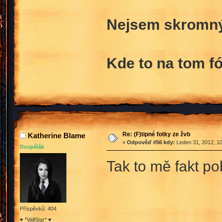
Nejsem skromný 
Kde to na tom fó
Re: (F)tipné fotky ze žvb
Katherine Blame
«
Odpověď #56 kdy:
Leden 31, 2012, 10
Dospělák
Tak to mě fakt p
Příspěvků: 404
♥ *VallStar* ♥