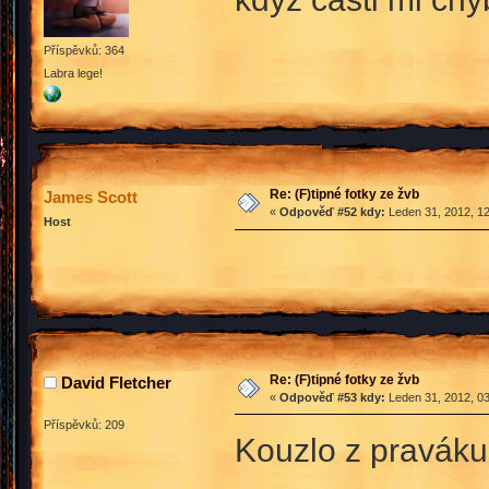
Příspěvků: 364
Labra lege!
Re: (F)tipné fotky ze žvb
James Scott
«
Odpověď #52 kdy:
Leden 31, 2012, 12
Host
Re: (F)tipné fotky ze žvb
David Fletcher
«
Odpověď #53 kdy:
Leden 31, 2012, 03
Příspěvků: 209
Kouzlo z praváku,