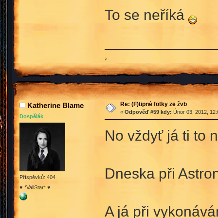
To se neříká
♪
Re: (F)tipné fotky ze žvb
Katherine Blame
«
Odpověď #59 kdy:
Únor 03, 2012, 12:
Dospělák
No vždyť já ti to
Dneska při Astron
Příspěvků: 404
♥ *VallStar* ♥
A já při vykonává