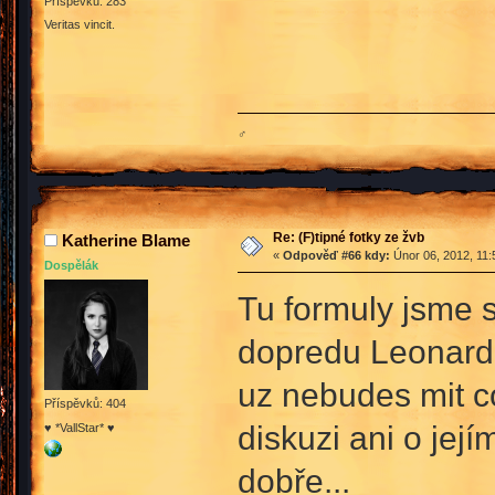
Příspěvků: 283
Veritas vincit.
♂
Re: (F)tipné fotky ze žvb
Katherine Blame
«
Odpověď #66 kdy:
Únor 06, 2012, 11:
Dospělák
Tu formuly jsme se
dopredu Leonarde
uz nebudes mit co
Příspěvků: 404
diskuzi ani o jej
♥ *VallStar* ♥
dobře...