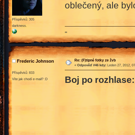
oblečený, ale byl
Příspěvků: 305
darkness.
∞
Re: (F)tipné fotky ze žvb
Frederic Johnson
«
Odpověď #46 kdy:
Leden 27, 2012, 07
Příspěvků: 833
Boj po rozhlase:
Víte jak chodí e-mail? :D