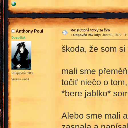
Re: (F)tipné fotky ze žvb
Anthony Poul
«
Odpověď #57 kdy:
Únor 01, 2012, 11:
Dospělák
škoda, že som si t
mali sme přeměňk
Příspěvků: 283
točiť niečo o tom
Veritas vincit.
*bere jablko* som
Alebo sme mali as
zaspala a napísa