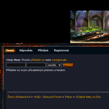
Domů
Nápověda
Přihlásit
Registrovat
Vítejte
Host
. Prosím
přihlašte se
nebo
zaregistrujte
.
Přihlašte se svým uživatelským jménem a heslem.
Život v Bradavicích
»
Hráči - Diskuzni Forum
»
Pokec
»
(F)tipné fotky ze žvb