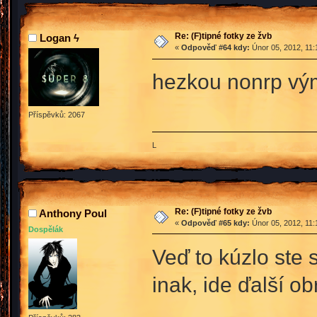
Re: (F)tipné fotky ze žvb
Logan ϟ
«
Odpověď #64 kdy:
Únor 05, 2012, 11:
hezkou nonrp vým
Příspěvků: 2067
L
Re: (F)tipné fotky ze žvb
Anthony Poul
«
Odpověď #65 kdy:
Únor 05, 2012, 11:
Dospělák
Veď to kúzlo ste s
inak, ide ďalší 