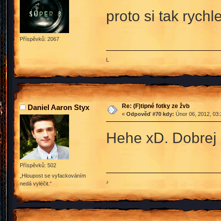
proto si tak rychl
Příspěvků: 2067
L
Re: (F)tipné fotky ze žvb
Daniel Aaron Styx
«
Odpověď #70 kdy:
Únor 06, 2012, 03:
Hehe xD. Dobrej 
Příspěvků: 502
„Hloupost se vyfackováním
♪
nedá vyléčit.“