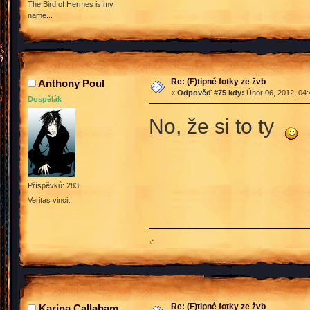
The Bird of Hermes is my
name...
Re: (F)tipné fotky ze žvb
Anthony Poul
«
Odpověď #75 kdy:
Únor 06, 2012, 04:
Dospělák
No, že si to ty
Příspěvků: 283
Veritas vincit.
♂
Re: (F)tipné fotky ze žvb
Karina Callaham