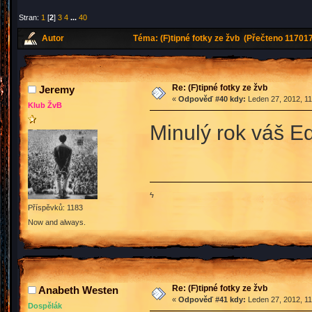
Stran:
1
[
2
]
3
4
...
40
Autor
Téma: (F)tipné fotky ze žvb (Přečteno 117017
Re: (F)tipné fotky ze žvb
Jeremy
«
Odpověď #40 kdy:
Leden 27, 2012, 11
Klub ŽvB
Minulý rok váš Ed
ϟ
Příspěvků: 1183
Now and always.
Re: (F)tipné fotky ze žvb
Anabeth Westen
«
Odpověď #41 kdy:
Leden 27, 2012, 11
Dospělák