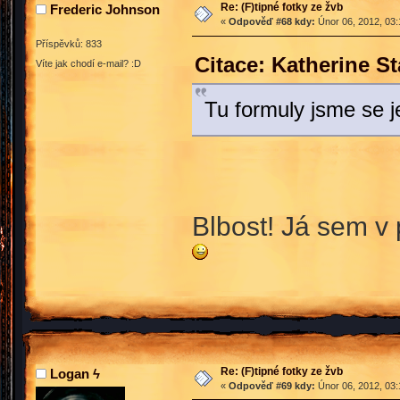
Re: (F)tipné fotky ze žvb
Frederic Johnson
«
Odpověď #68 kdy:
Únor 06, 2012, 03:
Příspěvků: 833
Citace: Katherine S
Víte jak chodí e-mail? :D
Tu formuly jsme se je
Blbost! Já sem v 
Re: (F)tipné fotky ze žvb
Logan ϟ
«
Odpověď #69 kdy:
Únor 06, 2012, 03: