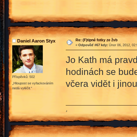
Re: (F)tipné fotky ze žvb
Daniel Aaron Styx
«
Odpověď #67 kdy:
Únor 06, 2012, 02:
Jo Kath má prav
hodinách se budeš
Příspěvků: 502
včera vidět i jin
„Hloupost se vyfackováním
nedá vyléčit.“
♪