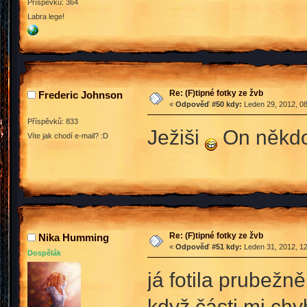
Příspěvků: 364
Labra lege!
Re: (F)tipné fotky ze žvb
Frederic Johnson
«
Odpověď #50 kdy:
Leden 29, 2012, 08
Příspěvků: 833
Ježiši
On někdo
Víte jak chodí e-mail? :D
Re: (F)tipné fotky ze žvb
Nika Humming
«
Odpověď #51 kdy:
Leden 31, 2012, 12
Dospělák
já fotila prubežn
když části mi chy