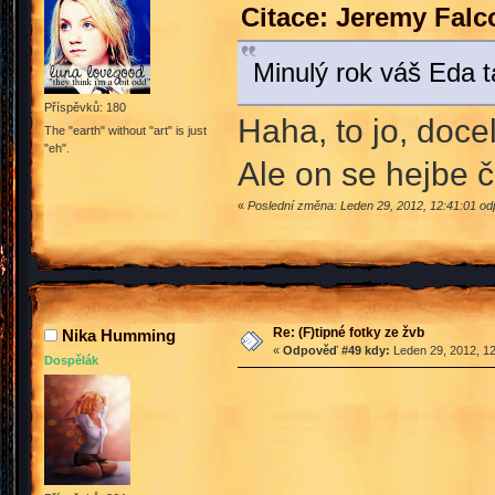
Citace: Jeremy Falc
Minulý rok váš Eda t
Příspěvků: 180
Haha, to jo, doce
The "earth" without "art" is just
"eh".
Ale on se hejbe č
«
Poslední změna: Leden 29, 2012, 12:41:01 od
Re: (F)tipné fotky ze žvb
Nika Humming
«
Odpověď #49 kdy:
Leden 29, 2012, 12
Dospělák