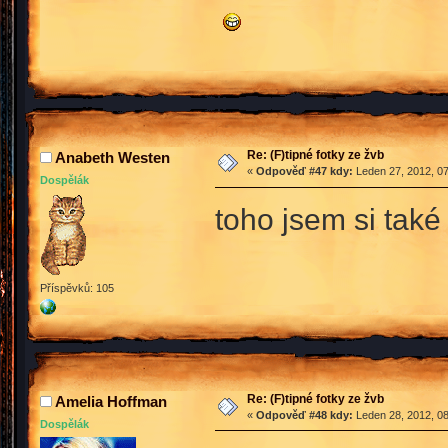
Re: (F)tipné fotky ze žvb
Anabeth Westen
«
Odpověď #47 kdy:
Leden 27, 2012, 07
Dospělák
toho jsem si tak
Příspěvků: 105
Re: (F)tipné fotky ze žvb
Amelia Hoffman
«
Odpověď #48 kdy:
Leden 28, 2012, 08
Dospělák