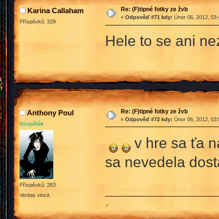
Re: (F)tipné fotky ze žvb
Karina Callaham
«
Odpověď #71 kdy:
Únor 06, 2012, 03:
Příspěvků: 329
Hele to se ani ne
Re: (F)tipné fotky ze žvb
Anthony Poul
«
Odpověď #72 kdy:
Únor 06, 2012, 03:
Dospělák
v hre sa ťa n
sa nevedela dost
Příspěvků: 283
Veritas vincit.
♂