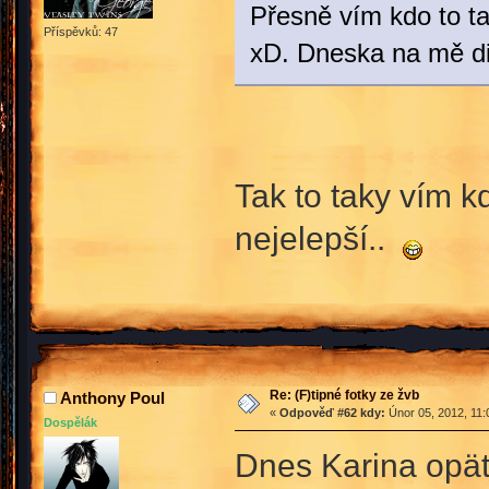
Přesně vím kdo to ta
Příspěvků: 47
xD. Dneska na mě di
Tak to taky vím kd
nejelepší..
Re: (F)tipné fotky ze žvb
Anthony Poul
«
Odpověď #62 kdy:
Únor 05, 2012, 11:
Dospělák
Dnes Karina opä