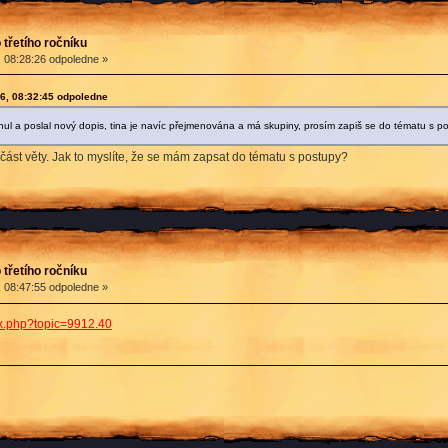
třetího ročníku
, 08:28:26 odpoledne »
16, 08:32:45 odpoledne
l a poslal nový dopis, tina je navíc přejmenována a má skupiny, prosím zapiš se do tématu s po
ást věty. Jak to myslíte, že se mám zapsat do tématu s postupy?
třetího ročníku
, 08:47:55 odpoledne »
dex.php?topic=9912.40