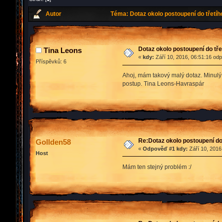
Autor
Téma: Dotaz okolo postoupení do třetíh
Dotaz okolo postoupení do tře
Tina Leons
«
kdy:
Září 10, 2016, 06:51:16 od
Příspěvků: 6
Ahoj, mám takový malý dotaz. Minulý 
postup. Tina Leons-Havraspár
Re:Dotaz okolo postoupení do 
Gollden58
«
Odpověď #1 kdy:
Září 10, 2016
Host
Mám ten stejný problém :/