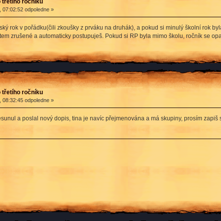
třetího ročníku
, 07:02:52 odpoledne »
ký rok v pořádku(čili zkoušky z prváku na druhák), a pokud si minulý školní rok 
em zrušené a automaticky postupuješ. Pokud si RP byla mimo školu, ročník se opa
třetího ročníku
, 08:32:45 odpoledne »
unul a poslal nový dopis, tina je navíc přejmenována a má skupiny, prosím zapiš s