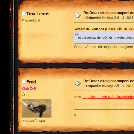
Re:Dotaz okolo postoupení do 
Tina Leons
«
Odpověď #4 kdy:
Září 11, 2016
Příspěvků: 6
Citace: Bc. Vodacek je osel Září 10, 20
oba jsem vás do ročníků na webu přesunu
Omlouvám se, ale nepochopila jsem č
Re:Dotaz okolo postoupení do 
Fred
«
Odpověď #5 kdy:
Září 11, 2016
Klub ŽvB
sem:
http://forum.zvb.cz/diskuze/in
&
Příspěvků: 1484