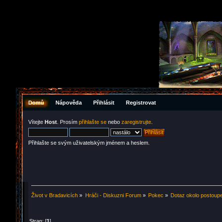
Domů
Nápověda
Přihlásit
Registrovat
Vítejte
Host
. Prosím
přihlašte se
nebo
zaregistrujte
.
Přihlašte se svým uživatelským jménem a heslem.
Život v Bradavicích
»
Hráči - Diskuzni Forum
»
Pokec
»
Dotaz okolo postoupe
Stran: [
1
]