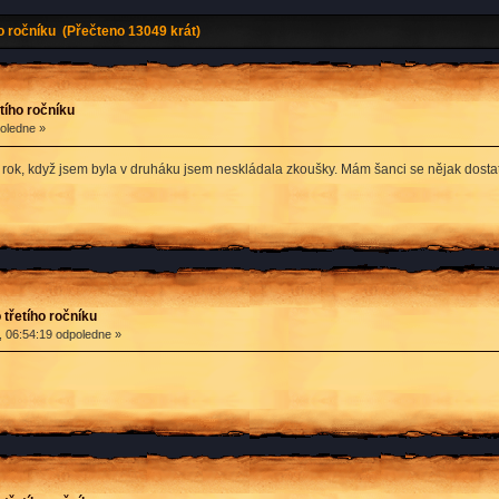
o ročníku (Přečteno 13049 krát)
tího ročníku
poledne »
rok, když jsem byla v druháku jsem neskládala zkoušky. Mám šanci se nějak dostat 
třetího ročníku
, 06:54:19 odpoledne »