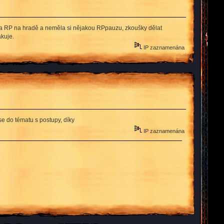
byla RP na hradě a neměla si nějakou RPpauzu, zkoušky dělat
kuje.
IP zaznamenána
e do tématu s postupy, díky
IP zaznamenána