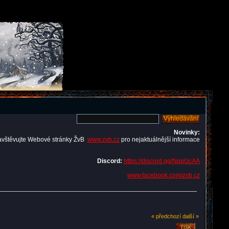
Novinky:
avštěvujte Webové stránky ŽvB
www.zvb.cz
pro nejaktuálnější informace
Discord:
https://discord.gg/NqqGcAA
www.facebook.com/zvb.cz
« předchozí
další »
TISK