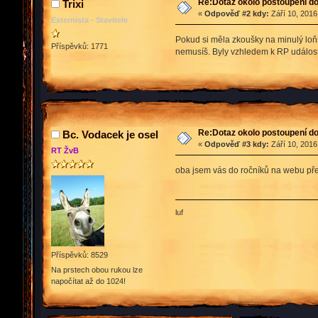
Re:Dotaz okolo postoupení do 
Trixi
«
Odpověď #2 kdy:
Září 10, 2016
Externista - Stavitele
Pokud si měla zkoušky na minulý loňs
Příspěvků: 1771
nemusíš. Byly vzhledem k RP událost
Re:Dotaz okolo postoupení do 
Bc. Vodacek je osel
«
Odpověď #3 kdy:
Září 10, 2016
RT ŽvB
oba jsem vás do ročníků na webu přes
luf
Příspěvků: 8529
Na prstech obou rukou lze
napočítat až do 1024!